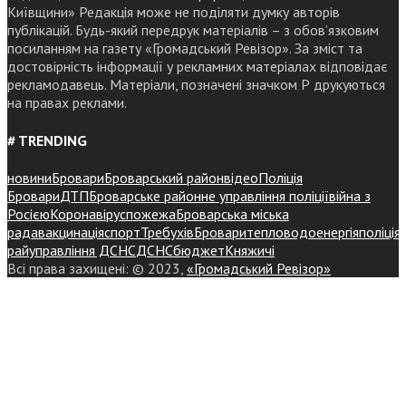
Київщини» Редакція може не поділяти думку авторів
публікацій. Будь-який передрук матеріалів – з обов’язковим
посиланням на газету «Громадський Ревізор». За зміст та
достовірність інформації у рекламних матеріалах відповідає
рекламодавець. Матеріали, позначені значком Р друкуються
на правах реклами.
# TRENDING
новини
Бровари
Броварський район
відео
Поліція
Бровари
ДТП
Броварське районне управління поліції
війна з
Росією
Коронавірус
пожежа
Броварська міська
рада
вакцинація
спорт
Требухів
Броваритепловодоенергія
поліція
райуправління ДСНС
ДСНС
бюджет
Княжичі
Всі права захищені: © 2023,
«Громадський Ревізор»