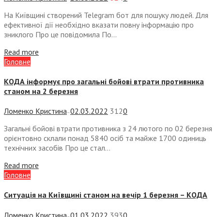
На Київщині створений Telegram бот для пошуку людей. Для
ефективної дії необхідно вказати повну інформацію про
зниклого Про це повідомила По...
Read more
Головне
КОДА інформує про загальні бойові втрати противника
станом на 2 березня
Ломенко Кристина
02.03.2022
312
0
—
Загальні бойові втрати противника з 24 лютого по 02 березня
орієнтовно склали понад 5840 осіб та майже 1700 одиниць
технічних засобів Про це стал...
Read more
Головне
Ситуація на Київщині станом на вечір 1 березня – КОДА
Ломенко Кристина
01.03.2022
393
0
—