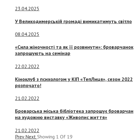
23.04.2025
У Великодимерській громаді вимикатимуть світло
08.04.2025
«Сила жіночності та як її розвинути»: броварчанок
запрошують на семінар
22.02.2022
Кіноклуб з психологом у КІП «ТепЛиця», сезон 2022
розпочато!
21.02.2022
Броварська міська бібліотека запрошує броварчан
на художню виставку «Живопис життя»
21.02.2022
Prev
Next
Showing
1
Of
19