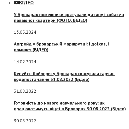
ВІДЕО
У Броварах пожежники врятували дитину і собаку з
палаючої квартири (ФОТО, ВІДЕО)
13.05.2024
Апгрейд у броварській маршрутці: і доїхав, і
помився (ВІДЕО)
14.02.2024
Купуйте бойлери: у Броварах скасували гаряче
водопостачання 31.08.2022 (Відео)
31.08.2022
Готовність до нового навчального року: як
працюватимуть ліцеї в Броварах 30.08.2022 (Відео)
30.08.2022