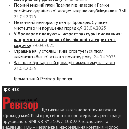
Повний мирний план Трампа під назвою «‎Рамки
російсько-української угоди» вперше опублікували в ЗМІ
25.04.2025
Незвичний меморіал у центрі Броварів. Сучасне
мистецтво чи порушення порядку?
25.04.2025
У Броварах планують інфраструктурні оновлення:
капремонти, парковка біля лікарні та укриття в
садочку
24.04.2025
Страшна ніч у столиці! Київ оговтується після
наймасштабнішої атаки з початку року!
24.04.2025
Завтра в Броварській громаді вимикатимуть світло
23.04.2025
Громадський Ревізор. Бровари
Про нас
Щотижнева загальнополітична газета
«Громадський Ревізор», свідоцтво про державну реєстрацію
друкованого ЗМІ КВ № 21097-10897Р. Засновник та
видавець: ТОВ «Незалежна інформаційна компанія «Голос