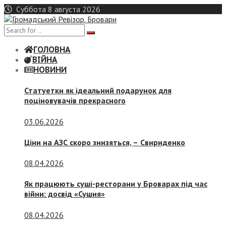
Skip
Суббота 8 августа 2026
to
content
ГОЛОВНА
ВІЙНА
НОВИНИ
Статуетки як ідеальний подарунок для
поціновувачів прекрасного
03.06.2026
Ціни на АЗС скоро знизяться, –
Свириденко
08.04.2026
Як працюють суші-ресторани у Броварах під час
війни: досвід «Сушия»
08.04.2026