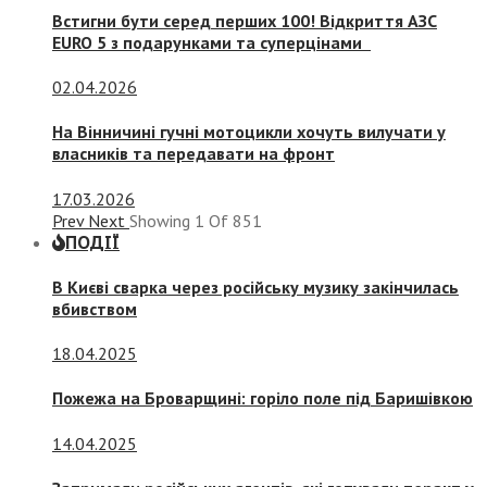
Встигни бути серед перших 100! Відкриття АЗС
EURO 5 з подарунками та суперцінами
02.04.2026
На Вінничині гучні мотоцикли хочуть вилучати у
власників та передавати на фронт
17.03.2026
Prev
Next
Showing
1
Of
851
ПОДІЇ
В Києві сварка через російську музику закінчилась
вбивством
18.04.2025
Пожежа на Броварщині: горіло поле під Баришівкою
14.04.2025