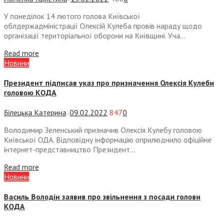
У понеділок 14 лютого голова Київської
облдержадміністрації Олексій Кулеба провів нараду щодо
організації територіальної оборони на Київщині. Уча...
Read more
Новини
Президент підписав указ про призначення Олексія Кулеби
головою КОДА
Білецька Катерина
09.02.2022
847
0
—
Володимир Зеленський призначив Олексія Кулебу головою
Київської ОДА. Відповідну інформацію оприлюднило офіційне
інтернет-представництво Президент...
Read more
Новини
Василь Володін заявив про звільнення з посади голови
КОДА