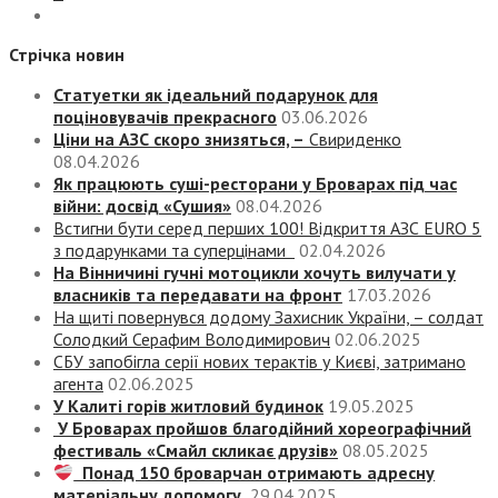
Стрічка новин
Статуетки як ідеальний подарунок для
поціновувачів прекрасного
03.06.2026
Ціни на АЗС скоро знизяться, –
Свириденко
08.04.2026
Як працюють суші-ресторани у Броварах під час
війни: досвід «Сушия»
08.04.2026
Встигни бути серед перших 100! Відкриття АЗС EURO 5
з подарунками та суперцінами
02.04.2026
На Вінничині гучні мотоцикли хочуть вилучати у
власників та передавати на фронт
17.03.2026
На щиті повернувся додому Захисник України, – солдат
Солодкий Серафим Володимирович
02.06.2025
СБУ запобігла серії нових терактів у Києві, затримано
агента
02.06.2025
У Калиті горів житловий будинок
19.05.2025
У Броварах пройшов благодійний хореографічний
фестиваль «Смайл скликає друзів»
08.05.2025
Понад 150 броварчан отримають адресну
матеріальну допомогу
29.04.2025