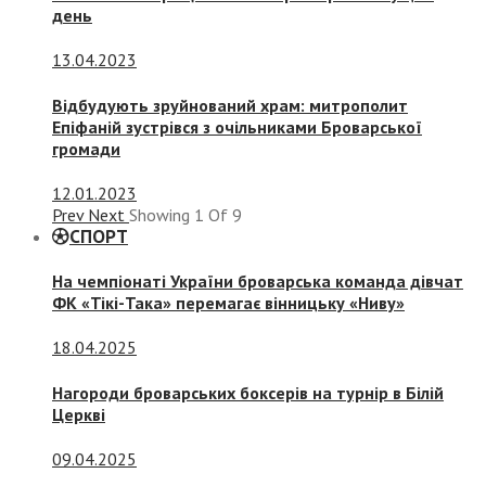
день
13.04.2023
Відбудують зруйнований храм: митрополит
Епіфаній зустрівся з очільниками Броварської
громади
12.01.2023
Prev
Next
Showing
1
Of
9
СПОРТ
На чемпіонаті України броварська команда дівчат
ФК «Тікі-Така» перемагає вінницьку «Ниву»
18.04.2025
Нагороди броварських боксерів на турнір в Білій
Церкві
09.04.2025