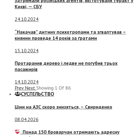
Затримали російських агентів, які готували теракт у
Києві, — СБУ
24.10.2024
“Накачав” дитину психотропами та згвалтував –
киянин проведе 14 років за ґратами
15.10.2024
Протаранив дерево і ледве не погубив трьох
пасажирів
14.10.2024
Prev
Next
Showing
1
Of
86
СУСПIЛЬСТВО
Ціни на АЗС скоро знизяться, –
Свириденко
08.04.2026
Понад 150 броварчан отримають адресну