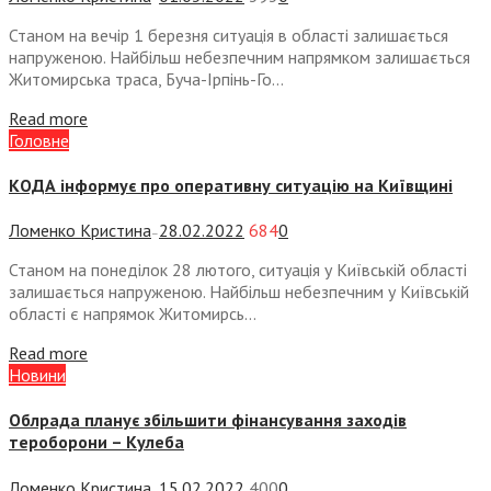
Станом на вечір 1 березня ситуація в області залишається
напруженою. Найбільш небезпечним напрямком залишається
Житомирська траса, Буча-Ірпінь-Го...
Read more
Головне
КОДА інформує про оперативну ситуацію на Київщині
Ломенко Кристина
28.02.2022
684
0
—
Станом на понеділок 28 лютого, ситуація у Київській області
залишається напруженою. Найбільш небезпечним у Київській
області є напрямок Житомирсь...
Read more
Новини
Облрада планує збільшити фінансування заходів
тероборони – Кулеба
Ломенко Кристина
15.02.2022
400
0
—