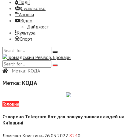
Події
Суспiльство
Анонси
Відео
Дайджест
Культура
Спорт
Метка:
КОДА
Метка:
КОДА
Головне
Створено Telegram бот для пошуку зниклих людей на
Київщині
Ломенко Кристина
26.03.2022
824
0
—