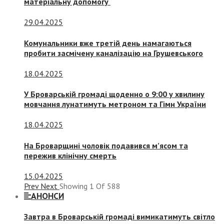
матеріальну допомогу
29.04.2025
Комунальники вже третій день намагаються
пробити засмічену каналізацію на Грушевського
18.04.2025
У Броварській громаді щоденно о 9:00 у хвилину
мовчання лунатимуть метроном та Гімн України
18.04.2025
На Броварщині чоловік подавився м’ясом та
пережив клінічну смерть
15.04.2025
Prev
Next
Showing
1
Of
588
АНОНСИ
Завтра в Броварській громаді вимикатимуть світло