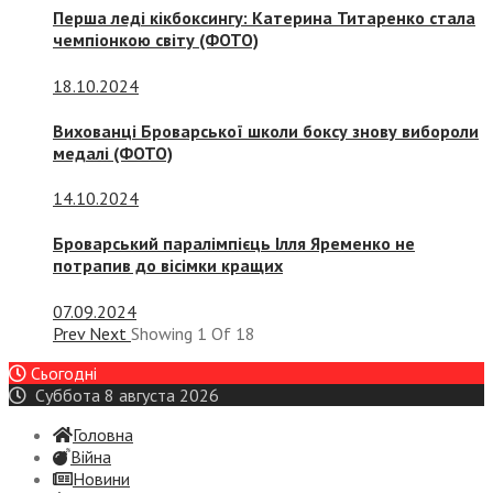
Перша леді кікбоксингу: Катерина Титаренко стала
чемпіонкою світу (ФОТО)
18.10.2024
Вихованці Броварської школи боксу знову вибороли
медалі (ФОТО)
14.10.2024
Броварський паралімпієць Ілля Яременко не
потрапив до вісімки кращих
07.09.2024
Prev
Next
Showing
1
Of
18
Сьогодні
Суббота 8 августа 2026
Головна
Війна
Новини