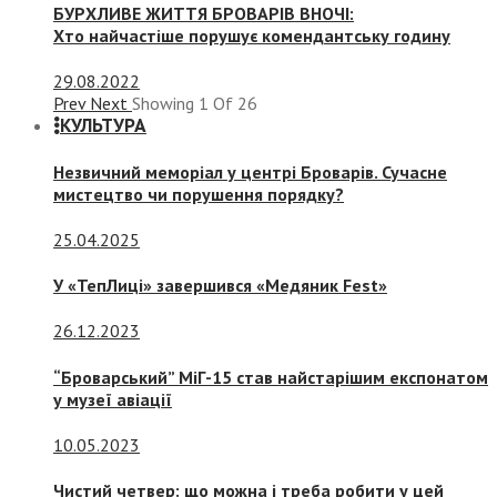
БУРХЛИВЕ ЖИТТЯ БРОВАРІВ ВНОЧІ:
Хто найчастіше порушує комендантську годину
29.08.2022
Prev
Next
Showing
1
Of
26
КУЛЬТУРА
Незвичний меморіал у центрі Броварів. Сучасне
мистецтво чи порушення порядку?
25.04.2025
У «ТепЛиці» завершився «Медяник Fest»
26.12.2023
“Броварський” МіГ-15 став найстарішим експонатом
у музеї авіації
10.05.2023
Чистий четвер: що можна і треба робити у цей