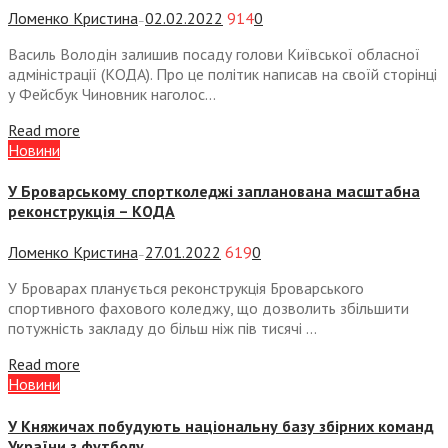
Ломенко Кристина
02.02.2022
914
0
—
Василь Володін залишив посаду голови Київської обласної
адміністрації (КОДА). Про це політик написав на своїй сторінці
у Фейсбук Чиновник наголос...
Read more
Новини
У Броварському спортколеджі запланована масштабна
реконструкція – КОДА
Ломенко Кристина
27.01.2022
619
0
—
У Броварах планується реконструкція Броварського
спортивного фахового коледжу, що дозволить збільшити
потужність закладу до більш ніж пів тисячі ...
Read more
Новини
У Княжичах побудують національну базу збірних команд
України з футболу