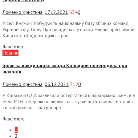
Ломенко Кристина
17.12.2021
634
0
—
У селі Княжичі побудують національну базу збірних команд
України з футболу Про це йдеться у повідомленні пресслужби
Київської облдержадміністраці...
Read more
Новини
Гроші за вакцинацію: влада Київщини попередила про
шахраїв
Ломенко Кристина
06.12.2021
712
0
—
У Київській ОДА закликали остерігатися шахрайських схем: від
імені МОЗ в мережі поширюються чутки щодо виплати однієї
тисячі гривень – шахраї про...
Read more
1
2