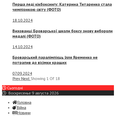
Перша леді кікбоксингу: Катерина Титаренко стала
чемпіонкою світу (ФОТО)
18.10.2024
Вихованці Броварської школи боксу знову вибороли
медалі (ФОТО)
14.10.2024
Броварський паралімпієць Ілля Яременко не
потрапив до вісімки кращих
07.09.2024
Prev
Next
Showing
1
Of
18
Сьогодні
Воскресенье 9 августа 2026
Головна
Війна
Новини