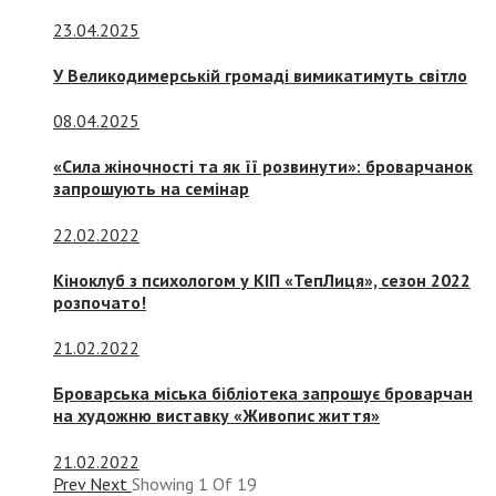
23.04.2025
У Великодимерській громаді вимикатимуть світло
08.04.2025
«Сила жіночності та як її розвинути»: броварчанок
запрошують на семінар
22.02.2022
Кіноклуб з психологом у КІП «ТепЛиця», сезон 2022
розпочато!
21.02.2022
Броварська міська бібліотека запрошує броварчан
на художню виставку «Живопис життя»
21.02.2022
Prev
Next
Showing
1
Of
19