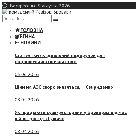
Skip
Воскресенье 9 августа 2026
to
content
ГОЛОВНА
ВІЙНА
НОВИНИ
Статуетки як ідеальний подарунок для
поціновувачів прекрасного
03.06.2026
Ціни на АЗС скоро знизяться, –
Свириденко
08.04.2026
Як працюють суші-ресторани у Броварах під час
війни: досвід «Сушия»
08.04.2026