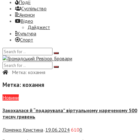
Події
Суспiльство
Анонси
Відео
Дайджест
Культура
Спорт
Метка:
кохання
Метка:
кохання
Новини
Закохалася й “подарувала” віртуальному нареченому 500
тисяч гривень
Ломенко Кристина
19.06.2024
610
0
—