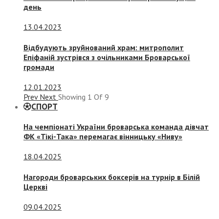
день
13.04.2023
Відбудують зруйнований храм: митрополит
Епіфаній зустрівся з очільниками Броварської
громади
12.01.2023
Prev
Next
Showing
1
Of
9
СПОРТ
На чемпіонаті України броварська команда дівчат
ФК «Тікі-Така» перемагає вінницьку «Ниву»
18.04.2025
Нагороди броварських боксерів на турнір в Білій
Церкві
09.04.2025