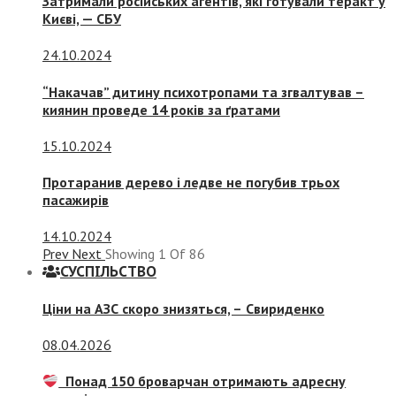
Затримали російських агентів, які готували теракт у
Києві, — СБУ
24.10.2024
“Накачав” дитину психотропами та згвалтував –
киянин проведе 14 років за ґратами
15.10.2024
Протаранив дерево і ледве не погубив трьох
пасажирів
14.10.2024
Prev
Next
Showing
1
Of
86
СУСПIЛЬСТВО
Ціни на АЗС скоро знизяться, –
Свириденко
08.04.2026
Понад 150 броварчан отримають адресну