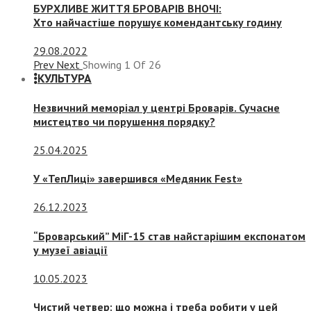
БУРХЛИВЕ ЖИТТЯ БРОВАРІВ ВНОЧІ:
Хто найчастіше порушує комендантську годину
29.08.2022
Prev
Next
Showing
1
Of
26
КУЛЬТУРА
Незвичний меморіал у центрі Броварів. Сучасне
мистецтво чи порушення порядку?
25.04.2025
У «ТепЛиці» завершився «Медяник Fest»
26.12.2023
“Броварський” МіГ-15 став найстарішим експонатом
у музеї авіації
10.05.2023
Чистий четвер: що можна і треба робити у цей