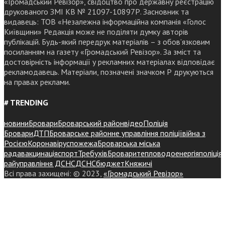
«Громадський Ревізор», свідоцтво про державну реєстрацію
друкованого ЗМІ КВ № 21097-10897Р. Засновник та
видавець: ТОВ «Незалежна інформаційна компанія «Голос
Київщини» Редакція може не поділяти думку авторів
публікацій. Будь-який передрук матеріалів – з обов’язковим
посиланням на газету «Громадський Ревізор». За зміст та
достовірність інформації у рекламних матеріалах відповідає
рекламодавець. Матеріали, позначені значком Р друкуються
на правах реклами.
# TRENDING
новини
Бровари
Броварський район
відео
Поліція
Бровари
ДТП
Броварське районне управління поліції
війна з
Росією
Коронавірус
пожежа
Броварська міська
рада
вакцинація
спорт
Требухів
Броваритепловодоенергія
поліція
райуправління ДСНС
ДСНС
бюджет
Княжичі
Всі права захищені: © 2023,
«Громадський Ревізор»