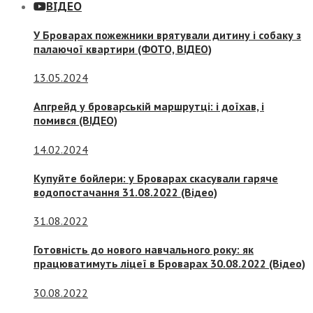
ВІДЕО
У Броварах пожежники врятували дитину і собаку з
палаючої квартири (ФОТО, ВІДЕО)
13.05.2024
Апгрейд у броварській маршрутці: і доїхав, і
помився (ВІДЕО)
14.02.2024
Купуйте бойлери: у Броварах скасували гаряче
водопостачання 31.08.2022 (Відео)
31.08.2022
Готовність до нового навчального року: як
працюватимуть ліцеї в Броварах 30.08.2022 (Відео)
30.08.2022