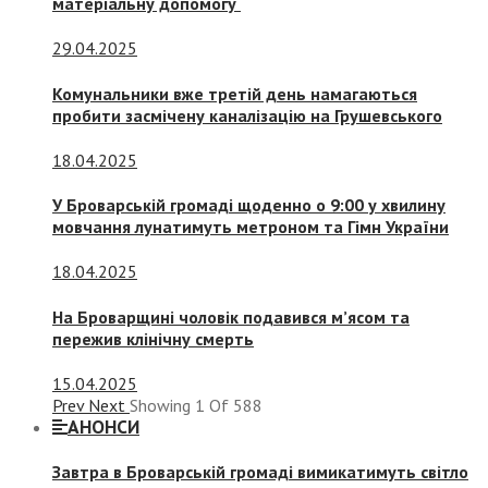
матеріальну допомогу
29.04.2025
Комунальники вже третій день намагаються
пробити засмічену каналізацію на Грушевського
18.04.2025
У Броварській громаді щоденно о 9:00 у хвилину
мовчання лунатимуть метроном та Гімн України
18.04.2025
На Броварщині чоловік подавився м’ясом та
пережив клінічну смерть
15.04.2025
Prev
Next
Showing
1
Of
588
АНОНСИ
Завтра в Броварській громаді вимикатимуть світло