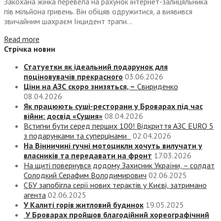
Закохана жінка перевела на рахунок інтернет-залицяльника
пів мільйона гривень. Він обіцяв одружитися, а виявився
звичайним шахраєм Інцидент трапи...
Read more
Стрічка новин
Статуетки як ідеальний подарунок для
поціновувачів прекрасного
03.06.2026
Ціни на АЗС скоро знизяться, –
Свириденко
08.04.2026
Як працюють суші-ресторани у Броварах під час
війни: досвід «Сушия»
08.04.2026
Встигни бути серед перших 100! Відкриття АЗС EURO 5
з подарунками та суперцінами
02.04.2026
На Вінничині гучні мотоцикли хочуть вилучати у
власників та передавати на фронт
17.03.2026
На щиті повернувся додому Захисник України, – солдат
Солодкий Серафим Володимирович
02.06.2025
СБУ запобігла серії нових терактів у Києві, затримано
агента
02.06.2025
У Калиті горів житловий будинок
19.05.2025
У Броварах пройшов благодійний хореографічний