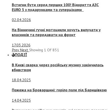
Встигни бути серед перших 100! Відкриття АЗС
EURO 5 з подарунками та суперцінами
02.04.2026
На Вінничині гучні мотоцикли хочуть вилучати у
власників та передавати на фронт
17.03.2026
Prev
Next
Showing
1
Of
851
ПОДІЇ
В Києві сварка через російську музику закінчилась
вбивством
18.04.2025
Пожежа на Броварщині: горіло поле під Баришівкою
14.04.2025