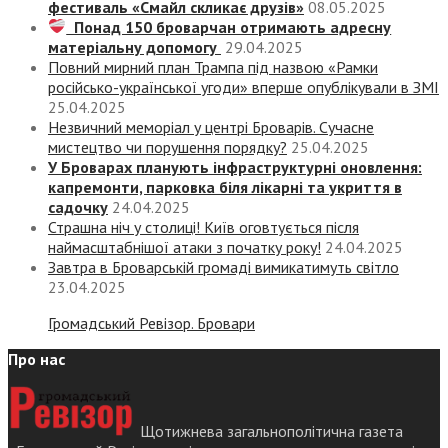
фестиваль «Смайл скликає друзів»
08.05.2025
Понад 150 броварчан отримають адресну
матеріальну допомогу
29.04.2025
Повний мирний план Трампа під назвою «‎Рамки
російсько-української угоди» вперше опублікували в ЗМІ
25.04.2025
Незвичний меморіал у центрі Броварів. Сучасне
мистецтво чи порушення порядку?
25.04.2025
У Броварах планують інфраструктурні оновлення:
капремонти, парковка біля лікарні та укриття в
садочку
24.04.2025
Страшна ніч у столиці! Київ оговтується після
наймасштабнішої атаки з початку року!
24.04.2025
Завтра в Броварській громаді вимикатимуть світло
23.04.2025
Громадський Ревізор. Бровари
Про нас
Щотижнева загальнополітична газета