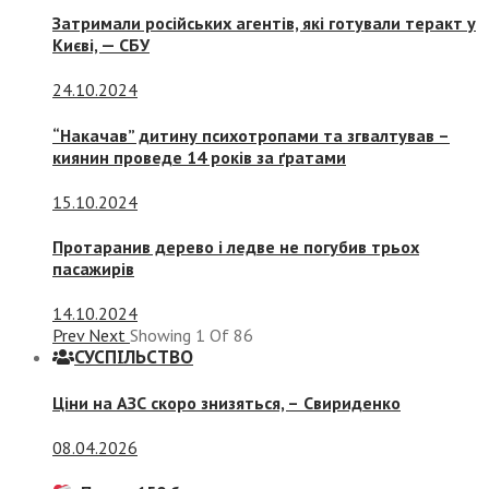
Затримали російських агентів, які готували теракт у
Києві, — СБУ
24.10.2024
“Накачав” дитину психотропами та згвалтував –
киянин проведе 14 років за ґратами
15.10.2024
Протаранив дерево і ледве не погубив трьох
пасажирів
14.10.2024
Prev
Next
Showing
1
Of
86
СУСПIЛЬСТВО
Ціни на АЗС скоро знизяться, –
Свириденко
08.04.2026