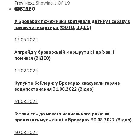
Prev
Next
Showing
1
Of
19
ВІДЕО
У Броварах пожежники врятували дитину і собаку з
палаючої квартири (ФОТО, ВІДЕО)
13.05.2024
Апгрейд у броварській маршрутці: і доїхав, і
помився (ВІДЕО)
14.02.2024
Купуйте бойлери: у Броварах скасували гаряче
водопостачання 31.08.2022 (Відео)
31.08.2022
Готовність до нового навчального року: як
працюватимуть ліцеї в Броварах 30.08.2022 (Відео)
30.08.2022