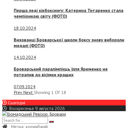
Перша леді кікбоксингу: Катерина Титаренко стала
чемпіонкою світу (ФОТО)
18.10.2024
Вихованці Броварської школи боксу знову вибороли
медалі (ФОТО)
14.10.2024
Броварський паралімпієць Ілля Яременко не
потрапив до вісімки кращих
07.09.2024
Prev
Next
Showing
1
Of
18
Сьогодні
Воскресенье 9 августа 2026
Метка:
колумбарій