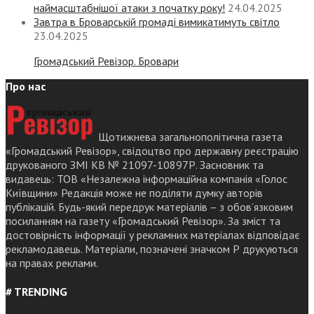
наймасштабнішої атаки з початку року!
24.04.2025
Завтра в Броварській громаді вимикатимуть світло
23.04.2025
Громадський Ревізор. Бровари
Про нас
Щотижнева загальнополітична газета
«Громадський Ревізор», свідоцтво про державну реєстрацію
друкованого ЗМІ КВ № 21097-10897Р. Засновник та
видавець: ТОВ «Незалежна інформаційна компанія «Голос
Київщини» Редакція може не поділяти думку авторів
публікацій. Будь-який передрук матеріалів – з обов’язковим
посиланням на газету «Громадський Ревізор». За зміст та
достовірність інформації у рекламних матеріалах відповідає
рекламодавець. Матеріали, позначені значком Р друкуються
на правах реклами.
# TRENDING