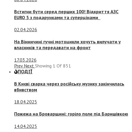
Встигни бути серед перших 100! Відкриття АЗС
EURO 5 з подарунками та суперцінами
02.04.2026
На Вінничині гучні мотоцикли хочуть вилучати у
власників та передавати на фронт
17.03.2026
Prev
Next
Showing
1
Of
851
ПОДІЇ
В Києві сварка через російську музику закінчилась
вбивством
18.04.2025
Пожежа на Броварщині: горіло поле під Баришівкою
14.04.2025