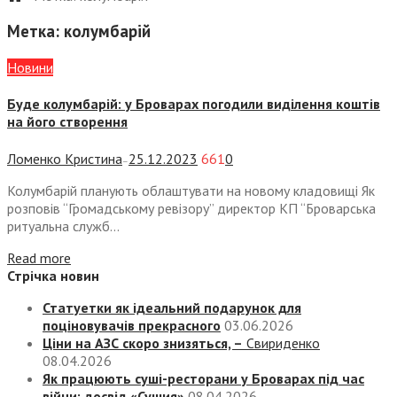
Метка:
колумбарій
Новини
Буде колумбарій: у Броварах погодили виділення коштів
на його створення
Ломенко Кристина
25.12.2023
661
0
—
Колумбарій планують облаштувати на новому кладовищі Як
розповів “Громадському ревізору” директор КП “Броварська
ритуальна служб...
Read more
Стрічка новин
Статуетки як ідеальний подарунок для
поціновувачів прекрасного
03.06.2026
Ціни на АЗС скоро знизяться, –
Свириденко
08.04.2026
Як працюють суші-ресторани у Броварах під час
війни: досвід «Сушия»
08.04.2026