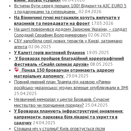
Встигни бути серед перших 100! Відкриття АЗС EURO 5
з подарунками та суперцінами
02.04.2026
На Вінничині гучні мотоцикли хочуть вилучати у
власників та передавати на фронт
17.03.2026
На щиті повернувся додому Захисник України, – солдат
Солодкий Серафим Володимирович
02.06.2025
СБУ запобігла серії нових терактів у Києві, затримано
агента
02.06.2025
У Калиті горів житловий будинок
19.05.2025
У Броварах пройшов благодійний хореографічний
фестиваль «Смайл скликає друзів»
08.05.2025
Понад 150 броварчан отримають адресну
матеріальну допомогу
29.04.2025
Повний мирний план Трампа під назвою «‎Рамки
російсько-української угоди» вперше опублікували в ЗМІ
25.04.2025
Незвичний меморіал у центрі Броварів. Сучасне
мистецтво чи порушення порядку?
25.04.2025
У Броварах планують інфраструктурні оновлення:
капремонти, парковка біля лікарні та укриття в
садочку
24.04.2025
Страшна ніч у столиці! Київ оговтується після