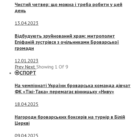
Чистий четвер: що можна і треба робити у цей
день
13.04.2023
Відбудують зруйнований храм: митрополит
Епіфаній зустрівся з очільниками Броварської
громади
12.01.2023
Prev
Next
Showing
1
Of
9
СПОРТ
На чемпіонаті України броварська команда дівчат
ФК «Тікі-Така» перемагає вінницьку «Ниву»
18.04.2025
Нагороди броварських боксерів на турнір в Білій
Церкві
09.04.2025