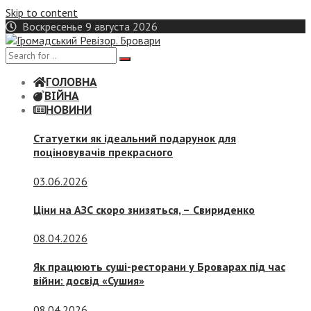
Skip to content
Воскресенье 9 августа 2026
ГОЛОВНА
ВІЙНА
НОВИНИ
Статуетки як ідеальний подарунок для
поціновувачів прекрасного
03.06.2026
Ціни на АЗС скоро знизяться, –
Свириденко
08.04.2026
Як працюють суші-ресторани у Броварах під час
війни: досвід «Сушия»
08.04.2026