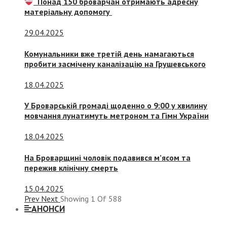
Понад 150 броварчан отримають адресну
матеріальну допомогу
29.04.2025
Комунальники вже третій день намагаються
пробити засмічену каналізацію на Грушевського
18.04.2025
У Броварській громаді щоденно о 9:00 у хвилину
мовчання лунатимуть метроном та Гімн України
18.04.2025
На Броварщині чоловік подавився м’ясом та
пережив клінічну смерть
15.04.2025
Prev
Next
Showing
1
Of
588
АНОНСИ