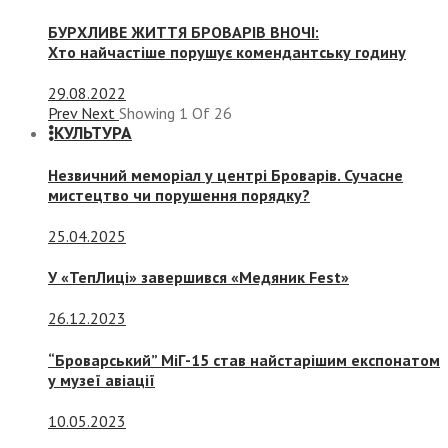
БУРХЛИВЕ ЖИТТЯ БРОВАРІВ ВНОЧІ:
Хто найчастіше порушує комендантську годину
29.08.2022
Prev
Next
Showing
1
Of
26
КУЛЬТУРА
Незвичний меморіал у центрі Броварів. Сучасне
мистецтво чи порушення порядку?
25.04.2025
У «ТепЛиці» завершився «Медяник Fest»
26.12.2023
“Броварський” МіГ-15 став найстарішим експонатом
у музеї авіації
10.05.2023