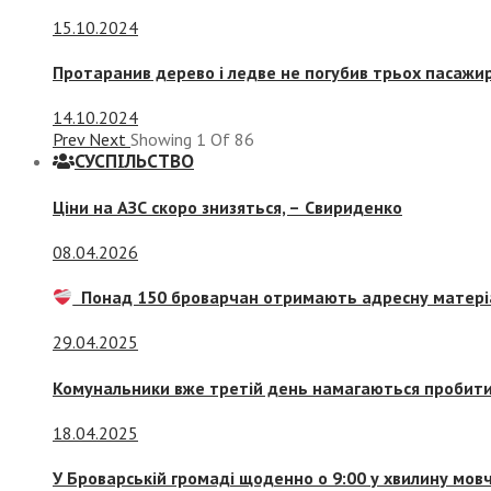
15.10.2024
Протаранив дерево і ледве не погубив трьох пасажир
14.10.2024
Prev
Next
Showing
1
Of
86
СУСПIЛЬСТВО
Ціни на АЗС скоро знизяться, –
Свириденко
08.04.2026
Понад 150 броварчан отримають адресну матері
29.04.2025
Комунальники вже третій день намагаються пробити 
18.04.2025
У Броварській громаді щоденно о 9:00 у хвилину мо