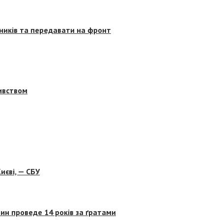
сників та передавати на фронт
бивством
иєві, — СБУ
ин проведе 14 років за ґратами