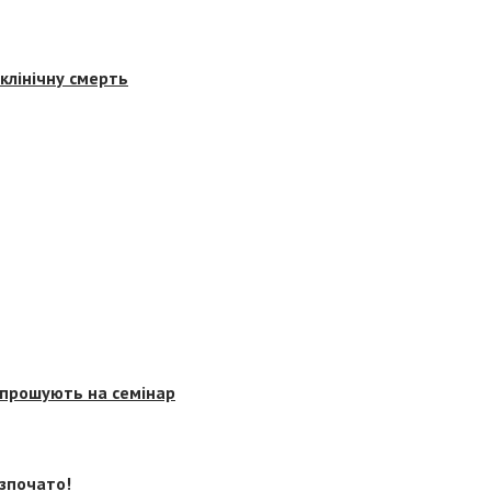
клінічну смерть
запрошують на семінар
озпочато!