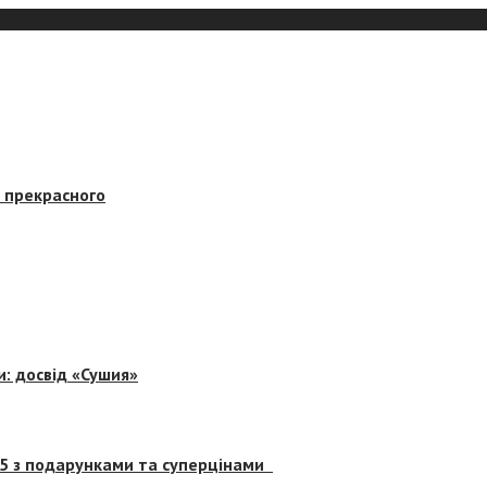
в прекрасного
и: досвід «Сушия»
 5 з подарунками та суперцінами