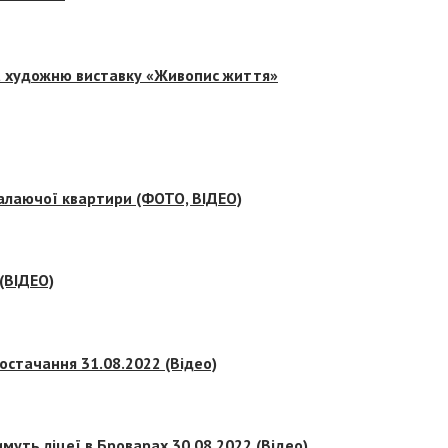
на художню виставку «Живопис життя»
палаючої квартири (ФОТО, ВІДЕО)
 (ВІДЕО)
остачання 31.08.2022 (Відео)
муть ліцеї в Броварах 30.08.2022 (Відео)