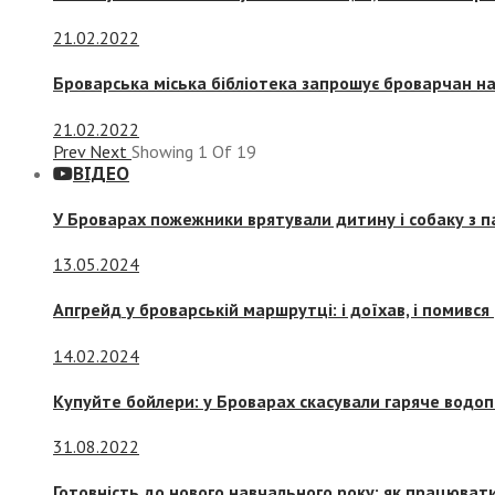
21.02.2022
Броварська міська бібліотека запрошує броварчан 
21.02.2022
Prev
Next
Showing
1
Of
19
ВІДЕО
У Броварах пожежники врятували дитину і собаку з 
13.05.2024
Апгрейд у броварській маршрутці: і доїхав, і помився
14.02.2024
Купуйте бойлери: у Броварах скасували гаряче водоп
31.08.2022
Готовність до нового навчального року: як працювати