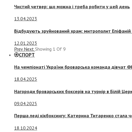
Чистий четвер: що можна і треба робити у цей день
13.04.2023
Відбудують зруйнований храм: митрополит Епіфаній 
12.01.2023
Prev
Next
Showing
1
Of
9
СПОРТ
На чемпіонаті України броварська команда дівчат ФК
18.04.2025
Нагороди броварських боксерів на турнір в Білій Церк
09.04.2025
Перша леді кікбоксингу: Катерина Титаренко стала ч
18.10.2024