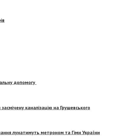
ів
альну допомогу
засмічену каналізацію на Грушевського
вчання лунатимуть метроном та Гімн України