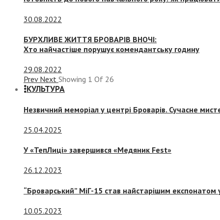
30.08.2022
БУРХЛИВЕ ЖИТТЯ БРОВАРІВ ВНОЧІ:
Хто найчастіше порушує комендантську годину
29.08.2022
Prev
Next
Showing
1
Of
26
КУЛЬТУРА
Незвичний меморіал у центрі Броварів. Сучасне мис
25.04.2025
У «ТепЛиці» завершився «Медяник Fest»
26.12.2023
“Броварський” МіГ-15 став найстарішим експонатом у
10.05.2023