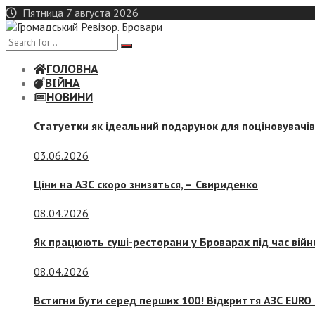
Skip
Пятница 7 августа 2026
to
content
ГОЛОВНА
ВІЙНА
НОВИНИ
Статуетки як ідеальний подарунок для поціновувачі
03.06.2026
Ціни на АЗС скоро знизяться, –
Свириденко
08.04.2026
Як працюють суші-ресторани у Броварах під час війн
08.04.2026
Встигни бути серед перших 100! Відкриття АЗС EURO