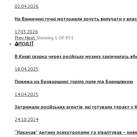
02.04.2026
На Вінничині гучні мотоцикли хочуть вилучати у вла
17.03.2026
Prev
Next
Showing
1
Of
851
ПОДІЇ
В Києві сварка через російську музику закінчилась в
18.04.2025
Пожежа на Броварщині: горіло поле під Баришівкою
14.04.2025
Затримали російських агентів, які готували теракт у К
24.10.2024
“Накачав” дитину психотропами та згвалтував – киян