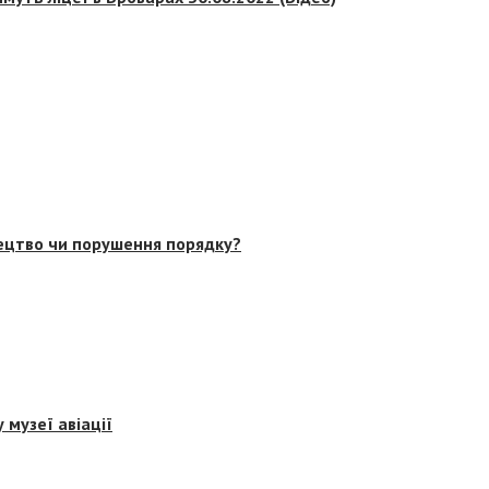
тецтво чи порушення порядку?
 музеї авіації