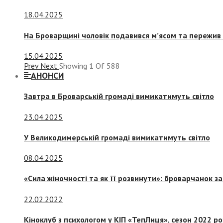
18.04.2025
На Броварщині чоловік подавився м’ясом та пережив 
15.04.2025
Prev
Next
Showing
1
Of
588
АНОНСИ
Завтра в Броварській громаді вимикатимуть світло
23.04.2025
У Великодимерській громаді вимикатимуть світло
08.04.2025
«Сила жіночності та як її розвинути»: броварчанок 
22.02.2022
Кіноклуб з психологом у КІП «ТепЛиця», сезон 2022 р