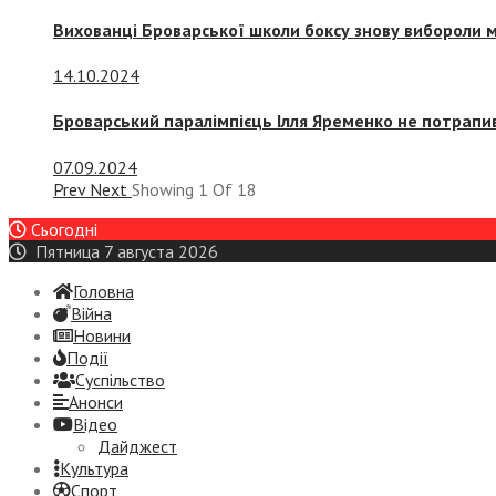
Вихованці Броварської школи боксу знову вибороли 
14.10.2024
Броварський паралімпієць Ілля Яременко не потрапив
07.09.2024
Prev
Next
Showing
1
Of
18
Сьогодні
Пятница 7 августа 2026
Головна
Війна
Новини
Події
Суспiльство
Анонси
Відео
Дайджест
Культура
Спорт