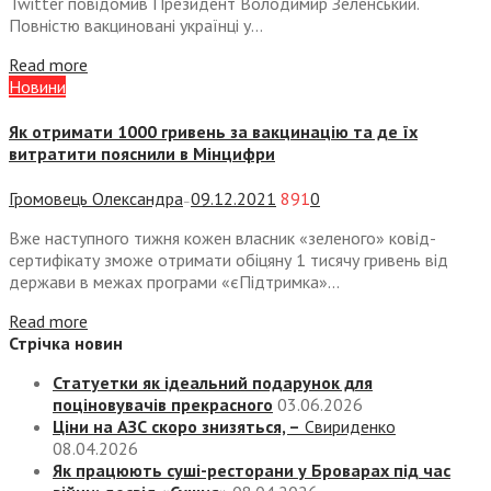
Twitter повідомив Президент Володимир Зеленський.
Повністю вакциновані українці у...
Read more
Новини
Як отримати 1000 гривень за вакцинацію та де їх
витратити пояснили в Мінцифри
Громовець Олександра
09.12.2021
891
0
—
Вже наступного тижня кожен власник «зеленого» ковід-
сертифікату зможе отримати обіцяну 1 тисячу гривень від
держави в межах програми «єПідтримка»...
Read more
Стрічка новин
Статуетки як ідеальний подарунок для
поціновувачів прекрасного
03.06.2026
Ціни на АЗС скоро знизяться, –
Свириденко
08.04.2026
Як працюють суші-ресторани у Броварах під час