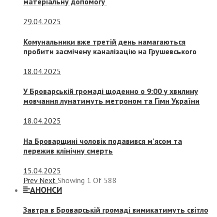
матеріальну допомогу
29.04.2025
Комунальники вже третій день намагаються
пробити засмічену каналізацію на Грушевського
18.04.2025
У Броварській громаді щоденно о 9:00 у хвилину
мовчання лунатимуть метроном та Гімн України
18.04.2025
На Броварщині чоловік подавився м’ясом та
пережив клінічну смерть
15.04.2025
Prev
Next
Showing
1
Of
588
АНОНСИ
Завтра в Броварській громаді вимикатимуть світло