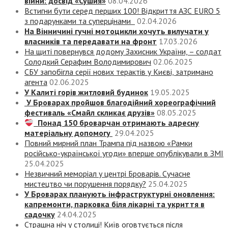
війни: досвід «Сушия»
08.04.2026
Встигни бути серед перших 100! Відкриття АЗС EURO 5
з подарунками та суперцінами
02.04.2026
На Вінничині гучні мотоцикли хочуть вилучати у
власників та передавати на фронт
17.03.2026
На щиті повернувся додому Захисник України, – солдат
Солодкий Серафим Володимирович
02.06.2025
СБУ запобігла серії нових терактів у Києві, затримано
агента
02.06.2025
У Калиті горів житловий будинок
19.05.2025
У Броварах пройшов благодійний хореографічний
фестиваль «Смайл скликає друзів»
08.05.2025
Понад 150 броварчан отримають адресну
матеріальну допомогу
29.04.2025
Повний мирний план Трампа під назвою «‎Рамки
російсько-української угоди» вперше опублікували в ЗМІ
25.04.2025
Незвичний меморіал у центрі Броварів. Сучасне
мистецтво чи порушення порядку?
25.04.2025
У Броварах планують інфраструктурні оновлення:
капремонти, парковка біля лікарні та укриття в
садочку
24.04.2025
Страшна ніч у столиці! Київ оговтується після