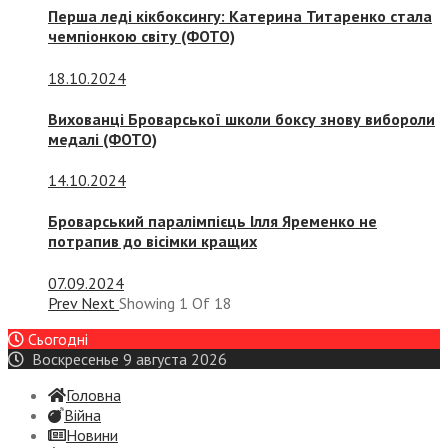
Перша леді кікбоксингу: Катерина Титаренко стала
чемпіонкою світу (ФОТО)
18.10.2024
Вихованці Броварської школи боксу знову вибороли
медалі (ФОТО)
14.10.2024
Броварський паралімпієць Ілля Яременко не
потрапив до вісімки кращих
07.09.2024
Prev
Next
Showing
1
Of
18
Сьогодні
Воскресенье 9 августа 2026
Головна
Війна
Новини