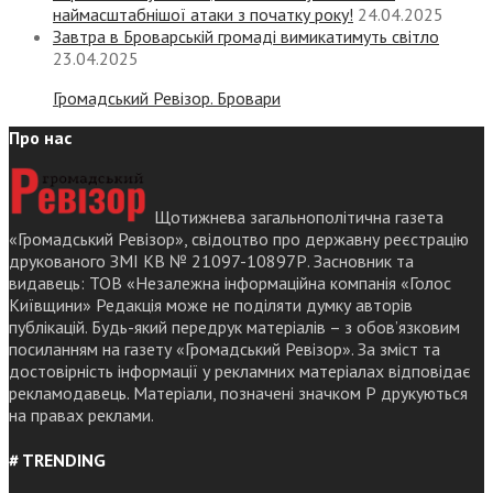
наймасштабнішої атаки з початку року!
24.04.2025
Завтра в Броварській громаді вимикатимуть світло
23.04.2025
Громадський Ревізор. Бровари
Про нас
Щотижнева загальнополітична газета
«Громадський Ревізор», свідоцтво про державну реєстрацію
друкованого ЗМІ КВ № 21097-10897Р. Засновник та
видавець: ТОВ «Незалежна інформаційна компанія «Голос
Київщини» Редакція може не поділяти думку авторів
публікацій. Будь-який передрук матеріалів – з обов’язковим
посиланням на газету «Громадський Ревізор». За зміст та
достовірність інформації у рекламних матеріалах відповідає
рекламодавець. Матеріали, позначені значком Р друкуються
на правах реклами.
# TRENDING