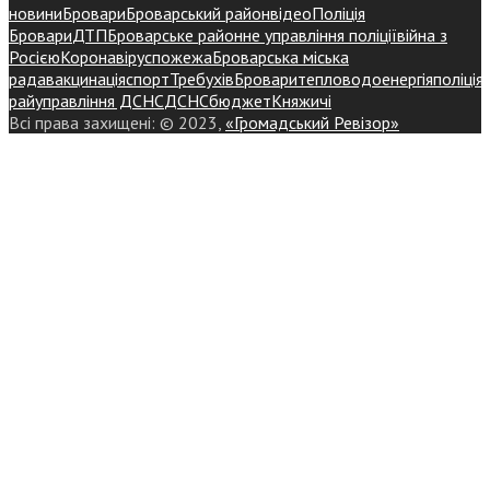
новини
Бровари
Броварський район
відео
Поліція
Бровари
ДТП
Броварське районне управління поліції
війна з
Росією
Коронавірус
пожежа
Броварська міська
рада
вакцинація
спорт
Требухів
Броваритепловодоенергія
поліція
райуправління ДСНС
ДСНС
бюджет
Княжичі
Всі права захищені: © 2023,
«Громадський Ревізор»