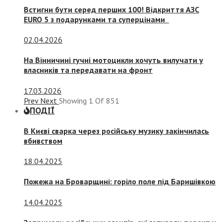
Встигни бути серед перших 100! Відкриття АЗС
EURO 5 з подарунками та суперцінами
02.04.2026
На Вінничині гучні мотоцикли хочуть вилучати у
власників та передавати на фронт
17.03.2026
Prev
Next
Showing
1
Of
851
ПОДІЇ
В Києві сварка через російську музику закінчилась
вбивством
18.04.2025
Пожежа на Броварщині: горіло поле під Баришівкою
14.04.2025