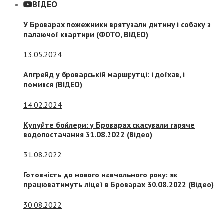
ВІДЕО
У Броварах пожежники врятували дитину і собаку з
палаючої квартири (ФОТО, ВІДЕО)
13.05.2024
Апгрейд у броварській маршрутці: і доїхав, і
помився (ВІДЕО)
14.02.2024
Купуйте бойлери: у Броварах скасували гаряче
водопостачання 31.08.2022 (Відео)
31.08.2022
Готовність до нового навчального року: як
працюватимуть ліцеї в Броварах 30.08.2022 (Відео)
30.08.2022