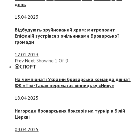
день
13.04.2023
Відбудують зруйнований храм: митрополит
Епіфаній зустрівся з очільниками Броварської
громади
12.01.2023
Prev
Next
Showing
1
Of
9
СПОРТ
На чемпіонаті України броварська команда дівчат
ФК «Тікі-Така» перемагає вінницьку «Ниву»
18.04.2025
Нагороди броварських боксерів на турнір в Білій
Церкві
09.04.2025