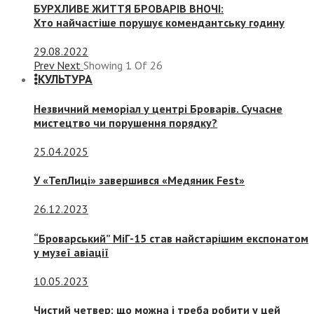
БУРХЛИВЕ ЖИТТЯ БРОВАРІВ ВНОЧІ:
Хто найчастіше порушує комендантську годину
29.08.2022
Prev
Next
Showing
1
Of
26
КУЛЬТУРА
Незвичний меморіал у центрі Броварів. Сучасне
мистецтво чи порушення порядку?
25.04.2025
У «ТепЛиці» завершився «Медяник Fest»
26.12.2023
“Броварський” МіГ-15 став найстарішим експонатом
у музеї авіації
10.05.2023
Чистий четвер: що можна і треба робити у цей