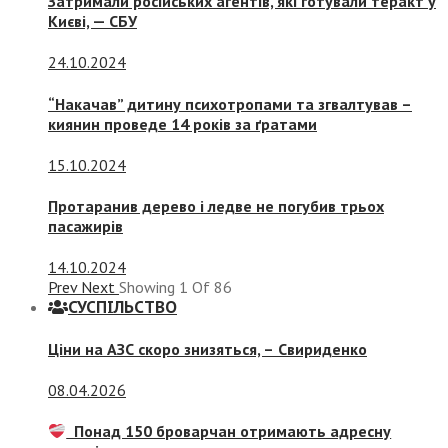
Затримали російських агентів, які готували теракт у
Києві, — СБУ
24.10.2024
“Накачав” дитину психотропами та згвалтував –
киянин проведе 14 років за ґратами
15.10.2024
Протаранив дерево і ледве не погубив трьох
пасажирів
14.10.2024
Prev
Next
Showing
1
Of
86
СУСПIЛЬСТВО
Ціни на АЗС скоро знизяться, –
Свириденко
08.04.2026
Понад 150 броварчан отримають адресну