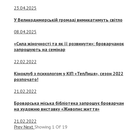
23.04.2025
У Великодимерській громаді вимикатимуть світло
08.04.2025
«Сила жіночності та як її розвинути»: броварчанок
запрошують на семінар
22.02.2022
Кіноклуб з психологом у КІП «ТепЛиця», сезон 2022
розпочато!
21.02.2022
Броварська міська бібліотека запрошує броварчан
на художню виставку «Живопис життя»
21.02.2022
Prev
Next
Showing
1
Of
19