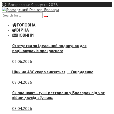
Skip
Воскресенье 9 августа 2026
to
content
ГОЛОВНА
ВІЙНА
НОВИНИ
Статуетки як ідеальний подарунок для
поціновувачів прекрасного
03.06.2026
Ціни на АЗС скоро знизяться, –
Свириденко
08.04.2026
Як працюють суші-ресторани у Броварах під час
війни: досвід «Сушия»
08.04.2026