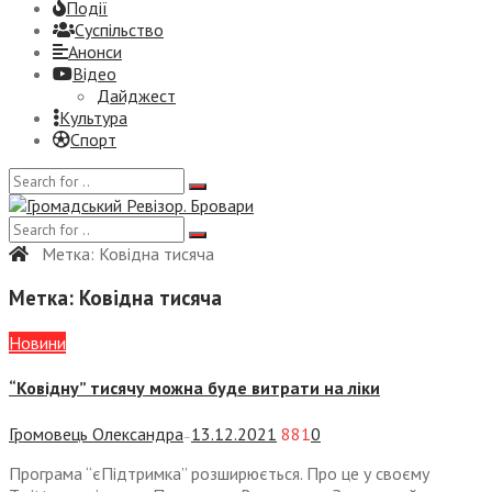
Події
Суспiльство
Анонси
Відео
Дайджест
Культура
Спорт
Метка:
Ковідна тисяча
Метка:
Ковідна тисяча
Новини
“Ковідну” тисячу можна буде витрати на ліки
Громовець Олександра
13.12.2021
881
0
—
Програма “єПідтримка” розширюється. Про це у своєму