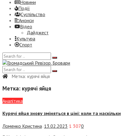
Новини
Події
Суспiльство
Анонси
Відео
Дайджест
Культура
Спорт
Метка:
курячі яйця
Метка:
курячі яйця
Аналітика
Курячі яйця знову зміняться в ціні: коли та наскільки
Ломенко Кристина
13.02.2023
1 307
0
—