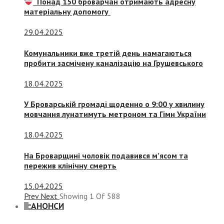
Понад 150 броварчан отримають адресну
матеріальну допомогу
29.04.2025
Комунальники вже третій день намагаються
пробити засмічену каналізацію на Грушевського
18.04.2025
У Броварській громаді щоденно о 9:00 у хвилину
мовчання лунатимуть метроном та Гімн України
18.04.2025
На Броварщині чоловік подавився м’ясом та
пережив клінічну смерть
15.04.2025
Prev
Next
Showing
1
Of
588
АНОНСИ