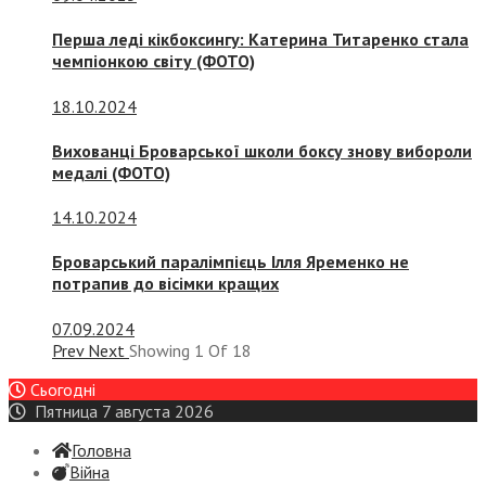
Перша леді кікбоксингу: Катерина Титаренко стала
чемпіонкою світу (ФОТО)
18.10.2024
Вихованці Броварської школи боксу знову вибороли
медалі (ФОТО)
14.10.2024
Броварський паралімпієць Ілля Яременко не
потрапив до вісімки кращих
07.09.2024
Prev
Next
Showing
1
Of
18
Сьогодні
Пятница 7 августа 2026
Головна
Війна