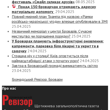
фестиваль «Смайл скликає друзів»
08.05.2025
Понад 150 броварчан отримають адресну
матеріальну допомогу
29.04.2025
Повний мирний план Трампа під назвою «‎Рамки
російсько-української угоди» вперше опублікували в ЗМІ
25.04.2025
Незвичний меморіал у центрі Броварів. Сучасне
мистецтво чи порушення порядку?
25.04.2025
У Броварах планують інфраструктурні оновлення:
капремонти, парковка біля лікарні та укриття в
садочку
24.04.2025
Страшна ніч у столиці! Київ оговтується після
наймасштабнішої атаки з початку року!
24.04.2025
Завтра в Броварській громаді вимикатимуть світло
23.04.2025
Громадський Ревізор. Бровари
Про нас
Щотижнева загальнополітична газета