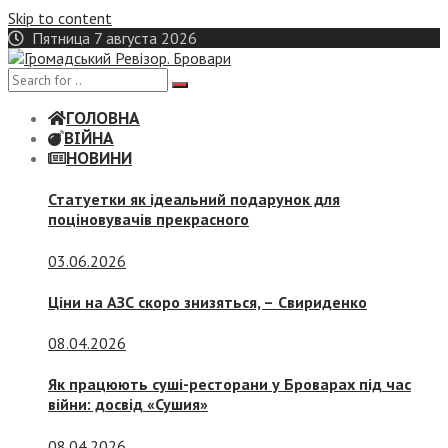
Skip to content
Пятница 7 августа 2026
ГОЛОВНА
ВІЙНА
НОВИНИ
Статуетки як ідеальний подарунок для
поціновувачів прекрасного
03.06.2026
Ціни на АЗС скоро знизяться, –
Свириденко
08.04.2026
Як працюють суші-ресторани у Броварах під час
війни: досвід «Сушия»
08.04.2026