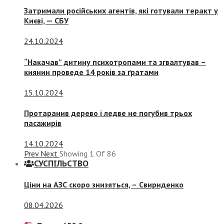
Затримали російських агентів, які готували теракт у
Києві, — СБУ
24.10.2024
“Накачав” дитину психотропами та згвалтував –
киянин проведе 14 років за ґратами
15.10.2024
Протаранив дерево і ледве не погубив трьох
пасажирів
14.10.2024
Prev
Next
Showing
1
Of
86
СУСПIЛЬСТВО
Ціни на АЗС скоро знизяться, –
Свириденко
08.04.2026