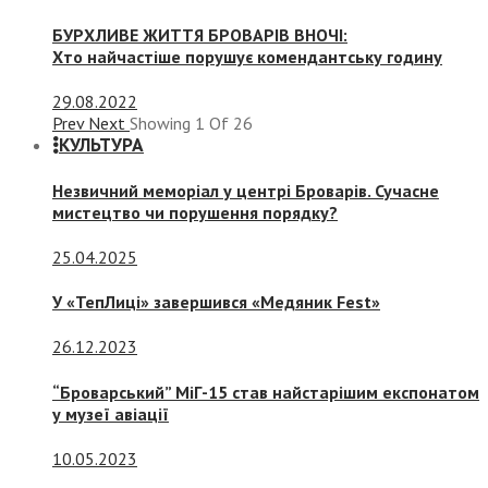
БУРХЛИВЕ ЖИТТЯ БРОВАРІВ ВНОЧІ:
Хто найчастіше порушує комендантську годину
29.08.2022
Prev
Next
Showing
1
Of
26
КУЛЬТУРА
Незвичний меморіал у центрі Броварів. Сучасне
мистецтво чи порушення порядку?
25.04.2025
У «ТепЛиці» завершився «Медяник Fest»
26.12.2023
“Броварський” МіГ-15 став найстарішим експонатом
у музеї авіації
10.05.2023