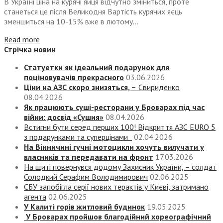
В Україні ціна на курячі яйця відчутно зміниться, проте
станеться це після Великодня Вартість курячих яєць
зменшиться на 10-15% вже в лютому...
Read more
Стрічка новин
Статуетки як ідеальний подарунок для
поціновувачів прекрасного
03.06.2026
Ціни на АЗС скоро знизяться, –
Свириденко
08.04.2026
Як працюють суші-ресторани у Броварах під час
війни: досвід «Сушия»
08.04.2026
Встигни бути серед перших 100! Відкриття АЗС EURO 5
з подарунками та суперцінами
02.04.2026
На Вінничині гучні мотоцикли хочуть вилучати у
власників та передавати на фронт
17.03.2026
На щиті повернувся додому Захисник України, – солдат
Солодкий Серафим Володимирович
02.06.2025
СБУ запобігла серії нових терактів у Києві, затримано
агента
02.06.2025
У Калиті горів житловий будинок
19.05.2025
У Броварах пройшов благодійний хореографічний