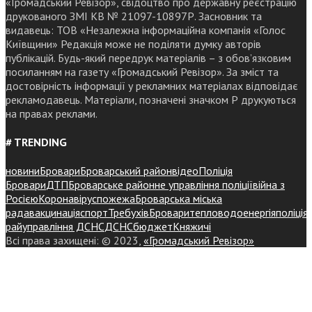
«Громадський Ревізор», свідоцтво про державну реєстрацію
друкованого ЗМІ КВ № 21097-10897Р. Засновник та
видавець: ТОВ «Незалежна інформаційна компанія «Голос
Київщини» Редакція може не поділяти думку авторів
публікацій. Будь-який передрук матеріалів – з обов’язковим
посиланням на газету «Громадський Ревізор». За зміст та
достовірність інформації у рекламних матеріалах відповідає
рекламодавець. Матеріали, позначені значком Р друкуються
на правах реклами.
# TRENDING
новини
Бровари
Броварський район
відео
Поліція
Бровари
ДТП
Броварське районне управління поліції
війна з
Росією
Коронавірус
пожежа
Броварська міська
рада
вакцинація
спорт
Требухів
Броваритепловодоенергія
поліція
райуправління ДСНС
ДСНС
бюджет
Княжичі
Всі права захищені: © 2023,
«Громадський Ревізор»