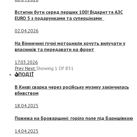
Встигни бути серед перших 100! Відкриття АЗС
EURO 5 з подарунками та суперцінами
02.04.2026
На Вінничині гучні мотоцикли хочуть вилучати у
власників та передавати на фронт
17.03.2026
Prev
Next
Showing
1
Of
851
ПОДІЇ
В Києві сварка через російську музику закінчилась
вбивством
18.04.2025
Пожежа на Броварщині: горіло поле під Баришівкою
14.04.2025