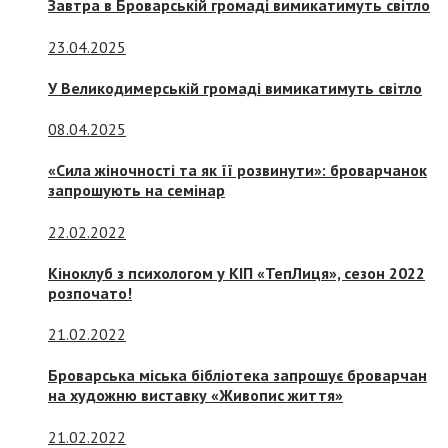
Завтра в Броварській громаді вимикатимуть світло
23.04.2025
У Великодимерській громаді вимикатимуть світло
08.04.2025
«Сила жіночності та як її розвинути»: броварчанок
запрошують на семінар
22.02.2022
Кіноклуб з психологом у КІП «ТепЛиця», сезон 2022
розпочато!
21.02.2022
Броварська міська бібліотека запрошує броварчан
на художню виставку «Живопис життя»
21.02.2022