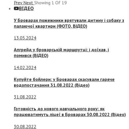
Prev
Next
Showing
1
Of
19
ВІДЕО
У Броварах пожежники врятували дитину і собаку з
палаючої квартири (ФОТО, ВІДЕО)
13.05.2024
Апгрейд у броварській маршрутці: і доїхав, і
помився (ВІДЕО)
14.02.2024
Купуйте бойлери: у Броварах скасували гаряче
водопостачання 31.08.2022 (Відео)
31.08.2022
Готовність до нового навчального року: як
працюватимуть ліцеї в Броварах 30.08.2022 (Відео)
30.08.2022