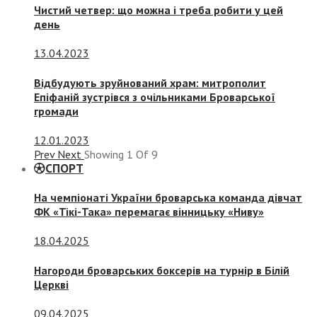
Чистий четвер: що можна і треба робити у цей
день
13.04.2023
Відбудують зруйнований храм: митрополит
Епіфаній зустрівся з очільниками Броварської
громади
12.01.2023
Prev
Next
Showing
1
Of
9
СПОРТ
На чемпіонаті України броварська команда дівчат
ФК «Тікі-Така» перемагає вінницьку «Ниву»
18.04.2025
Нагороди броварських боксерів на турнір в Білій
Церкві
09.04.2025