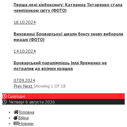
Перша леді кікбоксингу: Катерина Титаренко стала
чемпіонкою світу (ФОТО)
18.10.2024
Вихованці Броварської школи боксу знову вибороли
медалі (ФОТО)
14.10.2024
Броварський паралімпієць Ілля Яременко не
потрапив до вісімки кращих
07.09.2024
Prev
Next
Showing
1
Of
18
Сьогодні
Четверг 6 августа 2026
Головна
Війна
Новини