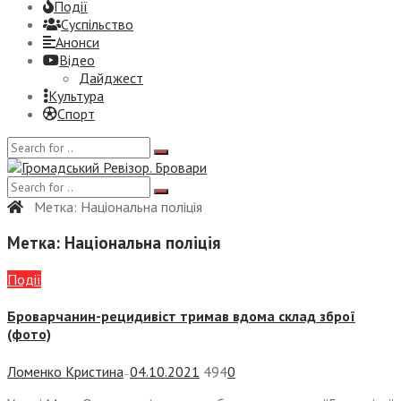
Події
Суспiльство
Анонси
Відео
Дайджест
Культура
Спорт
Метка:
Національна поліція
Метка:
Національна поліція
Події
Броварчанин-рецидивіст тримав вдома склад зброї
(фото)
Ломенко Кристина
04.10.2021
494
0
—