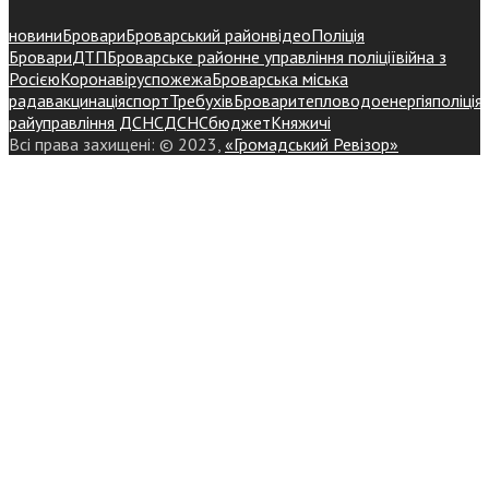
новини
Бровари
Броварський район
відео
Поліція
Бровари
ДТП
Броварське районне управління поліції
війна з
Росією
Коронавірус
пожежа
Броварська міська
рада
вакцинація
спорт
Требухів
Броваритепловодоенергія
поліція
райуправління ДСНС
ДСНС
бюджет
Княжичі
Всі права захищені: © 2023,
«Громадський Ревізор»