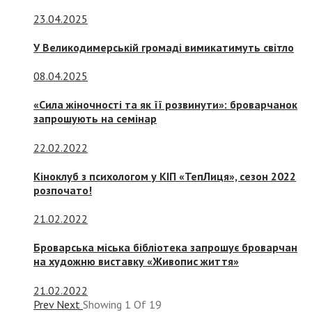
23.04.2025
У Великодимерській громаді вимикатимуть світло
08.04.2025
«Сила жіночності та як її розвинути»: броварчанок
запрошують на семінар
22.02.2022
Кіноклуб з психологом у КІП «ТепЛиця», сезон 2022
розпочато!
21.02.2022
Броварська міська бібліотека запрошує броварчан
на художню виставку «Живопис життя»
21.02.2022
Prev
Next
Showing
1
Of
19