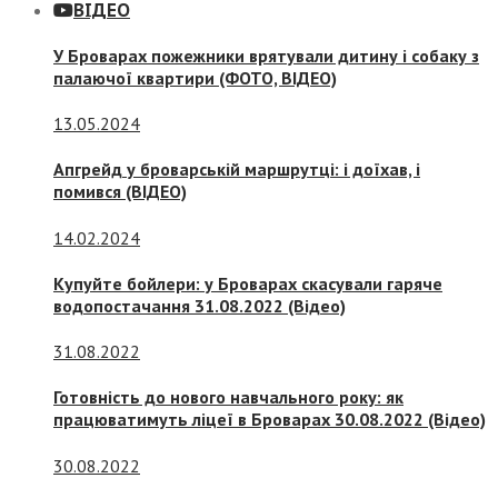
ВІДЕО
У Броварах пожежники врятували дитину і собаку з
палаючої квартири (ФОТО, ВІДЕО)
13.05.2024
Апгрейд у броварській маршрутці: і доїхав, і
помився (ВІДЕО)
14.02.2024
Купуйте бойлери: у Броварах скасували гаряче
водопостачання 31.08.2022 (Відео)
31.08.2022
Готовність до нового навчального року: як
працюватимуть ліцеї в Броварах 30.08.2022 (Відео)
30.08.2022