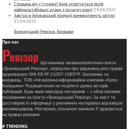
Страшна ніч у столиці! Київ оговтується після
наймасштабнішої атаки з початку року!
24.04.2025
Завтра в Броварській громаді вимикатимуть світло
23.04.2025
Громадський Ревізор. Бровари
Про нас
Щотижнева загальнополітична газета
«Громадський Ревізор», свідоцтво про державну реєстрацію
друкованого ЗМІ КВ № 21097-10897Р. Засновник та
видавець: ТОВ «Незалежна інформаційна компанія «Голос
Київщини» Редакція може не поділяти думку авторів
публікацій. Будь-який передрук матеріалів – з обов’язковим
посиланням на газету «Громадський Ревізор». За зміст та
достовірність інформації у рекламних матеріалах відповідає
рекламодавець. Матеріали, позначені значком Р друкуються
на правах реклами.
# TRENDING