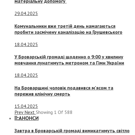
матеріальну допомогу
29.04.2025
Комунальники вже третій день намагаються
пробити засмічену каналізацію на Грушевського
18.04.2025
У Броварській громаді щоденно о 9:00 у хвилину
мовчання лунатимуть метроном та Гімн України
18.04.2025
На Броварщині чоловік подавився м’ясом та
пережив клінічну смерть
15.04.2025
Prev
Next
Showing
1
Of
588
АНОНСИ
Завтра в Броварській громаді вимикатимуть світло