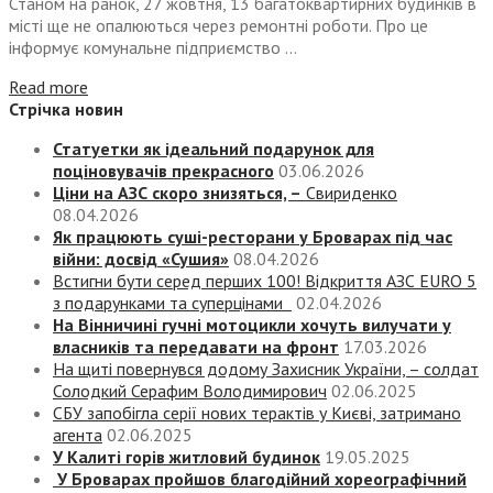
Станом на ранок, 27 жовтня, 13 багатоквартирних будинків в
місті ще не опалюються через ремонтні роботи. Про це
інформує комунальне підприємство ...
Read more
Стрічка новин
Статуетки як ідеальний подарунок для
поціновувачів прекрасного
03.06.2026
Ціни на АЗС скоро знизяться, –
Свириденко
08.04.2026
Як працюють суші-ресторани у Броварах під час
війни: досвід «Сушия»
08.04.2026
Встигни бути серед перших 100! Відкриття АЗС EURO 5
з подарунками та суперцінами
02.04.2026
На Вінничині гучні мотоцикли хочуть вилучати у
власників та передавати на фронт
17.03.2026
На щиті повернувся додому Захисник України, – солдат
Солодкий Серафим Володимирович
02.06.2025
СБУ запобігла серії нових терактів у Києві, затримано
агента
02.06.2025
У Калиті горів житловий будинок
19.05.2025
У Броварах пройшов благодійний хореографічний