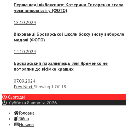
Перша леді кікбоксингу: Катерина Титаренко стала
чемпіонкою світу (ФОТО)
18.10.2024
Вихованці Броварської школи боксу знову вибороли
медалі (ФОТО)
14.10.2024
Броварський паралімпієць Ілля Яременко не
потрапив до вісімки кращих
07.09.2024
Prev
Next
Showing
1
Of
18
Сьогодні
Суббота 8 августа 2026
Головна
Війна
Новини