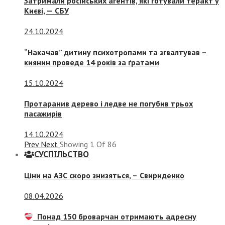
Затримали російських агентів, які готували теракт у
Києві, — СБУ
24.10.2024
“Накачав” дитину психотропами та згвалтував –
киянин проведе 14 років за ґратами
15.10.2024
Протаранив дерево і ледве не погубив трьох
пасажирів
14.10.2024
Prev
Next
Showing
1
Of
86
СУСПIЛЬСТВО
Ціни на АЗС скоро знизяться, –
Свириденко
08.04.2026
Понад 150 броварчан отримають адресну