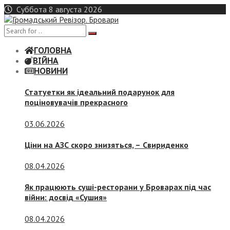
Skip
Суббота 8 августа 2026
to
content
ГОЛОВНА
ВІЙНА
НОВИНИ
Статуетки як ідеальний подарунок для
поціновувачів прекрасного
03.06.2026
Ціни на АЗС скоро знизяться, –
Свириденко
08.04.2026
Як працюють суші-ресторани у Броварах під час
війни: досвід «Сушия»
08.04.2026