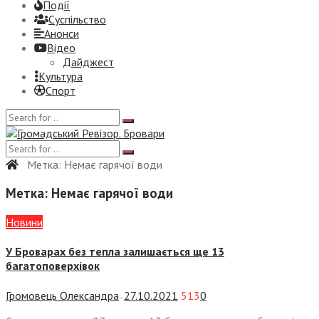
Події
Суспiльство
Анонси
Відео
Дайджест
Культура
Спорт
Метка:
Немає гарячої води
Метка:
Немає гарячої води
Новини
У Броварах без тепла залишається ще 13
багатоповерхівок
Громовець Олександра
27.10.2021
513
0
—