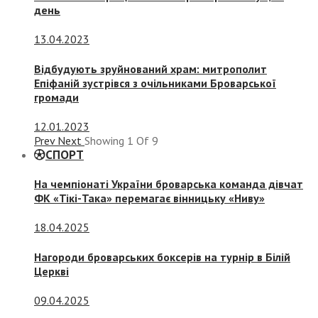
день
13.04.2023
Відбудують зруйнований храм: митрополит
Епіфаній зустрівся з очільниками Броварської
громади
12.01.2023
Prev
Next
Showing
1
Of
9
СПОРТ
На чемпіонаті України броварська команда дівчат
ФК «Тікі-Така» перемагає вінницьку «Ниву»
18.04.2025
Нагороди броварських боксерів на турнір в Білій
Церкві
09.04.2025