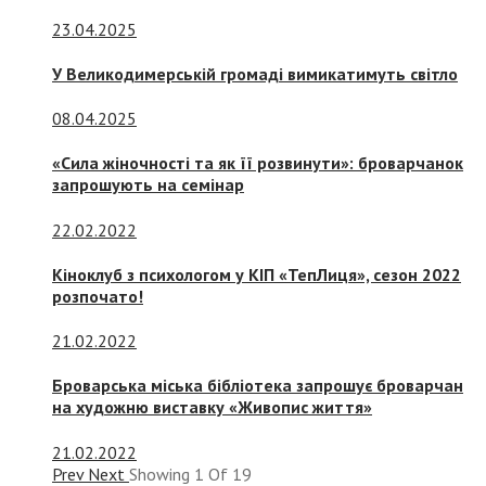
23.04.2025
У Великодимерській громаді вимикатимуть світло
08.04.2025
«Сила жіночності та як її розвинути»: броварчанок
запрошують на семінар
22.02.2022
Кіноклуб з психологом у КІП «ТепЛиця», сезон 2022
розпочато!
21.02.2022
Броварська міська бібліотека запрошує броварчан
на художню виставку «Живопис життя»
21.02.2022
Prev
Next
Showing
1
Of
19