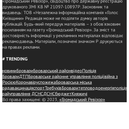
«Громадський Ревізор», свідоцтво про державну реєстрацію
друкованого ЗМІ КВ № 21097-10897Р. Засновник та
видавець: ТОВ «Незалежна інформаційна компанія «Голос
Київщини» Редакція може не поділяти думку авторів
публікацій. Будь-який передрук матеріалів – з обов’язковим
посиланням на газету «Громадський Ревізор». За зміст та
достовірність інформації у рекламних матеріалах відповідає
рекламодавець. Матеріали, позначені значком Р друкуються
на правах реклами.
# TRENDING
новини
Бровари
Броварський район
відео
Поліція
Бровари
ДТП
Броварське районне управління поліції
війна з
Росією
Коронавірус
пожежа
Броварська міська
рада
вакцинація
спорт
Требухів
Броваритепловодоенергія
поліція
райуправління ДСНС
ДСНС
бюджет
Княжичі
Всі права захищені: © 2023,
«Громадський Ревізор»