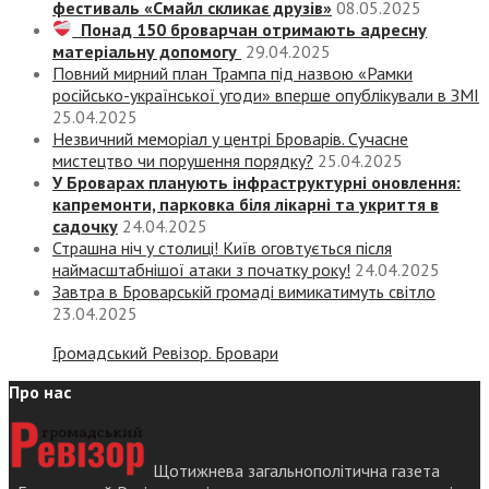
фестиваль «Смайл скликає друзів»
08.05.2025
Понад 150 броварчан отримають адресну
матеріальну допомогу
29.04.2025
Повний мирний план Трампа під назвою «‎Рамки
російсько-української угоди» вперше опублікували в ЗМІ
25.04.2025
Незвичний меморіал у центрі Броварів. Сучасне
мистецтво чи порушення порядку?
25.04.2025
У Броварах планують інфраструктурні оновлення:
капремонти, парковка біля лікарні та укриття в
садочку
24.04.2025
Страшна ніч у столиці! Київ оговтується після
наймасштабнішої атаки з початку року!
24.04.2025
Завтра в Броварській громаді вимикатимуть світло
23.04.2025
Громадський Ревізор. Бровари
Про нас
Щотижнева загальнополітична газета