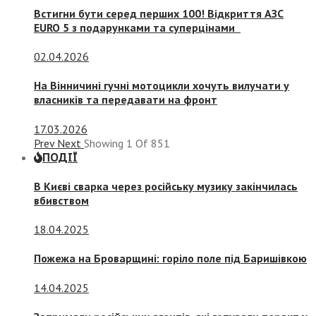
Встигни бути серед перших 100! Відкриття АЗС
EURO 5 з подарунками та суперцінами
02.04.2026
На Вінничині гучні мотоцикли хочуть вилучати у
власників та передавати на фронт
17.03.2026
Prev
Next
Showing
1
Of
851
ПОДІЇ
В Києві сварка через російську музику закінчилась
вбивством
18.04.2025
Пожежа на Броварщині: горіло поле під Баришівкою
14.04.2025