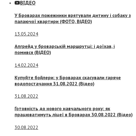
ВІДЕО
У Броварах пожежники врятували дитину і собаку з
палаючої квартири (ФОТО, ВІДЕО)
13.05.2024
Апгрейд у броварській маршрутці: і доїхав, і
помився (ВІДЕО)
14.02.2024
Купуйте бойлери: у Броварах скасували гаряче
водопостачання 31.08.2022 (Відео)
31.08.2022
Готовність до нового навчального року: як
працюватимуть ліцеї в Броварах 30.08.2022 (Відео)
30.08.2022