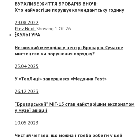
БУРХЛИВЕ ЖИТТЯ БРОВАРІВ ВНОЧІ:
Хто найчастіше порушує комендантську годину
29.08.2022
Prev
Next
Showing
1
Of
26
КУЛЬТУРА
Незвичний меморіал у центрі Броварів. Сучасне
мистецтво чи порушення порядку?
25.04.2025
У «ТепЛиці» завершився «Медяник Fest»
26.12.2023
“Броварський” МіГ-15 став найстарішим експонатом
у музеї авіації
10.05.2023
Чистий четвер: що можна і треба робити у цей