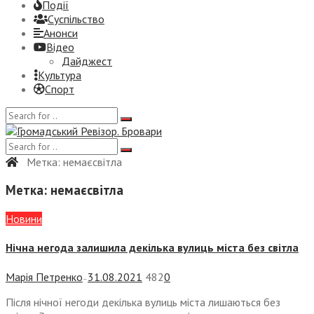
Події
Суспiльство
Анонси
Відео
Дайджест
Культура
Спорт
Метка:
немаєсвітла
Метка:
немаєсвітла
Новини
Нічна негода залишила декілька вулиць міста без світла
Марія Петренко
31.08.2021
482
0
—
Після нічної негоди декілька вулиць міста лишаються без