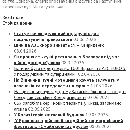
світла. Зокрема, електропостачання відсутнє за наступними
адресами: вул. Металургів, вул....
Read more
Стрічка новин
Статуетки як ідеальний подарунок для
поціновувачів прекрасного
03.06.2026
Ціни на АЗС скоро знизяться, –
Свириденко
08.04.2026
Як працюють суші-ресторани у Броварах під час
війни: досвід «Сушия»
08.04.2026
Встигни бути серед перших 100! Відкриття АЗС EURO 5
з подарунками та суперцінами
02.04.2026
На Вінничині гучні мотоцикли хочуть вилучати у
власників та передавати на фронт
17.03.2026
На щиті повернувся додому Захисник України, – солдат
Солодкий Серафим Володимирович
02.06.2025
СБУ запобігла серії нових терактів у Києві, затримано
агента
02.06.2025
У Калиті горів житловий будинок
19.05.2025
У Броварах пройшов благодійний хореографічний
фестиваль «Смайл скликає друзів»
08.05.2025