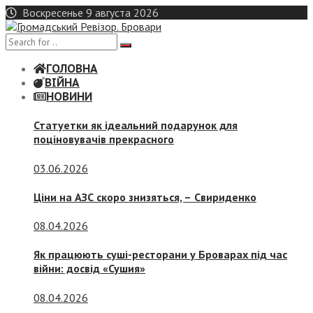
Skip
Воскресенье 9 августа 2026
to
content
ГОЛОВНА
ВІЙНА
НОВИНИ
Статуетки як ідеальний подарунок для
поціновувачів прекрасного
03.06.2026
Ціни на АЗС скоро знизяться, –
Свириденко
08.04.2026
Як працюють суші-ресторани у Броварах під час
війни: досвід «Сушия»
08.04.2026