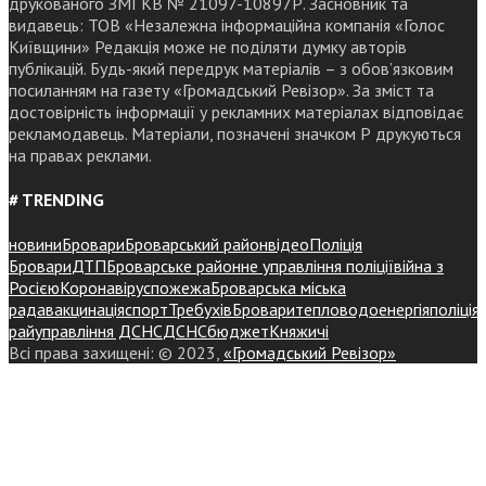
друкованого ЗМІ КВ № 21097-10897Р. Засновник та
видавець: ТОВ «Незалежна інформаційна компанія «Голос
Київщини» Редакція може не поділяти думку авторів
публікацій. Будь-який передрук матеріалів – з обов’язковим
посиланням на газету «Громадський Ревізор». За зміст та
достовірність інформації у рекламних матеріалах відповідає
рекламодавець. Матеріали, позначені значком Р друкуються
на правах реклами.
# TRENDING
новини
Бровари
Броварський район
відео
Поліція
Бровари
ДТП
Броварське районне управління поліції
війна з
Росією
Коронавірус
пожежа
Броварська міська
рада
вакцинація
спорт
Требухів
Броваритепловодоенергія
поліція
райуправління ДСНС
ДСНС
бюджет
Княжичі
Всі права захищені: © 2023,
«Громадський Ревізор»