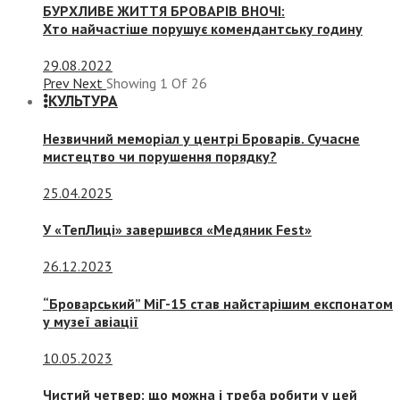
БУРХЛИВЕ ЖИТТЯ БРОВАРІВ ВНОЧІ:
Хто найчастіше порушує комендантську годину
29.08.2022
Prev
Next
Showing
1
Of
26
КУЛЬТУРА
Незвичний меморіал у центрі Броварів. Сучасне
мистецтво чи порушення порядку?
25.04.2025
У «ТепЛиці» завершився «Медяник Fest»
26.12.2023
“Броварський” МіГ-15 став найстарішим експонатом
у музеї авіації
10.05.2023
Чистий четвер: що можна і треба робити у цей