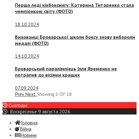
Перша леді кікбоксингу: Катерина Титаренко стала
чемпіонкою світу (ФОТО)
18.10.2024
Вихованці Броварської школи боксу знову вибороли
медалі (ФОТО)
14.10.2024
Броварський паралімпієць Ілля Яременко не
потрапив до вісімки кращих
07.09.2024
Prev
Next
Showing
1
Of
18
Сьогодні
Воскресенье 9 августа 2026
Головна
Війна
Новини