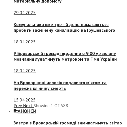
матеріальну допомогу
29.04.2025
Комунальники вже третій день намагаються
пробити засмічену каналізацію на Грушевського
18.04.2025
У Броварській громаді щоденно о 9:00 у хвилину
мовчання лунатимуть метроном та Гімн України
18.04.2025
На Броварщині чоловік подавився м’ясом та
пережив клінічну смерть
15.04.2025
Prev
Next
Showing
1
Of
588
АНОНСИ
Завтра в Броварській громаді вимикатимуть світло