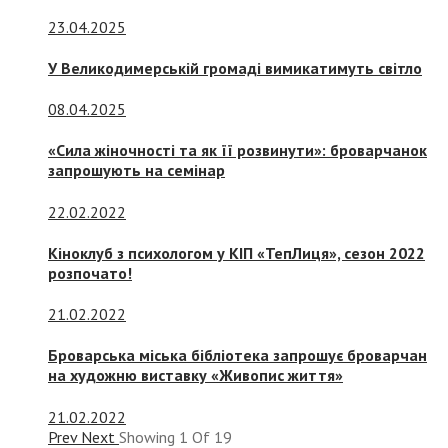
23.04.2025
У Великодимерській громаді вимикатимуть світло
08.04.2025
«Сила жіночності та як її розвинути»: броварчанок
запрошують на семінар
22.02.2022
Кіноклуб з психологом у КІП «ТепЛиця», сезон 2022
розпочато!
21.02.2022
Броварська міська бібліотека запрошує броварчан
на художню виставку «Живопис життя»
21.02.2022
Prev
Next
Showing
1
Of
19