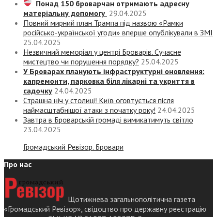
Понад 150 броварчан отримають адресну
матеріальну допомогу
29.04.2025
Повний мирний план Трампа під назвою «‎Рамки
російсько-української угоди» вперше опублікували в ЗМІ
25.04.2025
Незвичний меморіал у центрі Броварів. Сучасне
мистецтво чи порушення порядку?
25.04.2025
У Броварах планують інфраструктурні оновлення:
капремонти, парковка біля лікарні та укриття в
садочку
24.04.2025
Страшна ніч у столиці! Київ оговтується після
наймасштабнішої атаки з початку року!
24.04.2025
Завтра в Броварській громаді вимикатимуть світло
23.04.2025
Громадський Ревізор. Бровари
Про нас
Щотижнева загальнополітична газета
«Громадський Ревізор», свідоцтво про державну реєстрацію