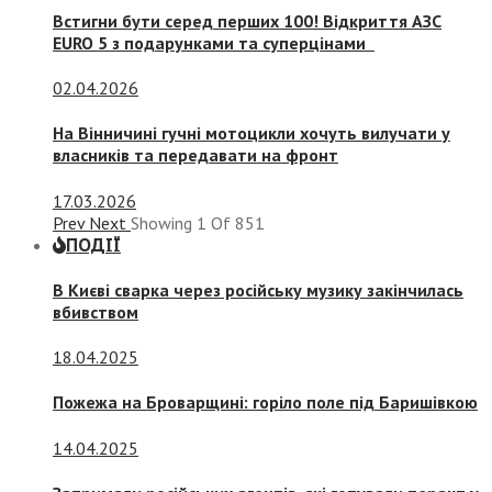
Встигни бути серед перших 100! Відкриття АЗС
EURO 5 з подарунками та суперцінами
02.04.2026
На Вінничині гучні мотоцикли хочуть вилучати у
власників та передавати на фронт
17.03.2026
Prev
Next
Showing
1
Of
851
ПОДІЇ
В Києві сварка через російську музику закінчилась
вбивством
18.04.2025
Пожежа на Броварщині: горіло поле під Баришівкою
14.04.2025