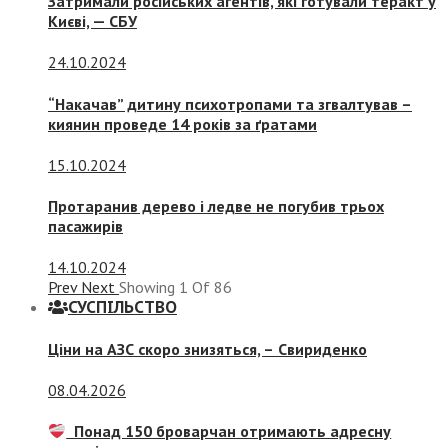
Затримали російських агентів, які готували теракт у
Києві, — СБУ
24.10.2024
“Накачав” дитину психотропами та згвалтував –
киянин проведе 14 років за ґратами
15.10.2024
Протаранив дерево і ледве не погубив трьох
пасажирів
14.10.2024
Prev
Next
Showing
1
Of
86
СУСПIЛЬСТВО
Ціни на АЗС скоро знизяться, –
Свириденко
08.04.2026
Понад 150 броварчан отримають адресну