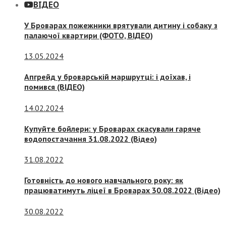
ВІДЕО
У Броварах пожежники врятували дитину і собаку з
палаючої квартири (ФОТО, ВІДЕО)
13.05.2024
Апгрейд у броварській маршрутці: і доїхав, і
помився (ВІДЕО)
14.02.2024
Купуйте бойлери: у Броварах скасували гаряче
водопостачання 31.08.2022 (Відео)
31.08.2022
Готовність до нового навчального року: як
працюватимуть ліцеї в Броварах 30.08.2022 (Відео)
30.08.2022