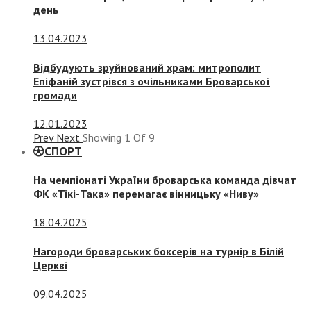
день
13.04.2023
Відбудують зруйнований храм: митрополит
Епіфаній зустрівся з очільниками Броварської
громади
12.01.2023
Prev
Next
Showing
1
Of
9
СПОРТ
На чемпіонаті України броварська команда дівчат
ФК «Тікі-Така» перемагає вінницьку «Ниву»
18.04.2025
Нагороди броварських боксерів на турнір в Білій
Церкві
09.04.2025