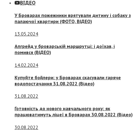
ВІДЕО
У Броварах пожежники врятували дитину і собаку з
палаючої квартири (ФОТО, ВІДЕО)
13.05.2024
Апгрейд у броварській маршрутці: і доїхав, і
помився (ВІДЕО)
14.02.2024
Купуйте бойлери: у Броварах скасували гаряче
водопостачання 31.08.2022 (Відео)
31.08.2022
Готовність до нового навчального року: як
працюватимуть ліцеї в Броварах 30.08.2022 (Відео)
30.08.2022