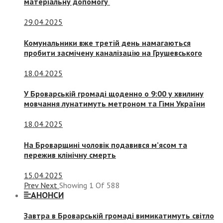
матеріальну допомогу
29.04.2025
Комунальники вже третій день намагаються
пробити засмічену каналізацію на Грушевського
18.04.2025
У Броварській громаді щоденно о 9:00 у хвилину
мовчання лунатимуть метроном та Гімн України
18.04.2025
На Броварщині чоловік подавився м’ясом та
пережив клінічну смерть
15.04.2025
Prev
Next
Showing
1
Of
588
АНОНСИ
Завтра в Броварській громаді вимикатимуть світло