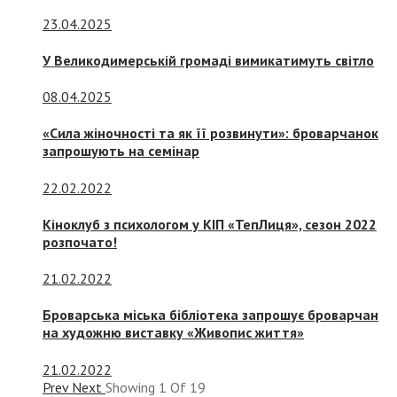
23.04.2025
У Великодимерській громаді вимикатимуть світло
08.04.2025
«Сила жіночності та як її розвинути»: броварчанок
запрошують на семінар
22.02.2022
Кіноклуб з психологом у КІП «ТепЛиця», сезон 2022
розпочато!
21.02.2022
Броварська міська бібліотека запрошує броварчан
на художню виставку «Живопис життя»
21.02.2022
Prev
Next
Showing
1
Of
19