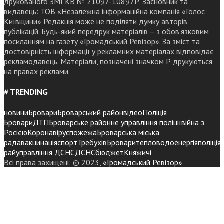
друкованого ЗМІ КВ № 21097-10897Р. Засновник та
видавець: ТОВ «Незалежна інформаційна компанія «Голос
Київщини» Редакція може не поділяти думку авторів
публікацій. Будь-який передрук матеріалів – з обов’язковим
посиланням на газету «Громадський Ревізор». За зміст та
достовірність інформації у рекламних матеріалах відповідає
рекламодавець. Матеріали, позначені значком Р друкуються
на правах реклами.
# TRENDING
новини
Бровари
Броварський район
відео
Поліція
Бровари
ДТП
Броварське районне управління поліції
війна з
Росією
Коронавірус
пожежа
Броварська міська
рада
вакцинація
спорт
Требухів
Броваритепловодоенергія
поліція
райуправління ДСНС
ДСНС
бюджет
Княжичі
Всі права захищені: © 2023,
«Громадський Ревізор»