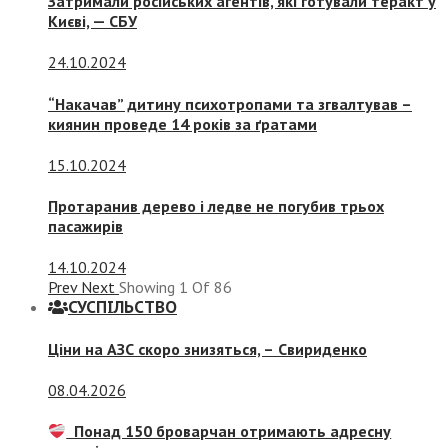
Затримали російських агентів, які готували теракт у
Києві, — СБУ
24.10.2024
“Накачав” дитину психотропами та згвалтував –
киянин проведе 14 років за ґратами
15.10.2024
Протаранив дерево і ледве не погубив трьох
пасажирів
14.10.2024
Prev
Next
Showing
1
Of
86
СУСПIЛЬСТВО
Ціни на АЗС скоро знизяться, –
Свириденко
08.04.2026
Понад 150 броварчан отримають адресну