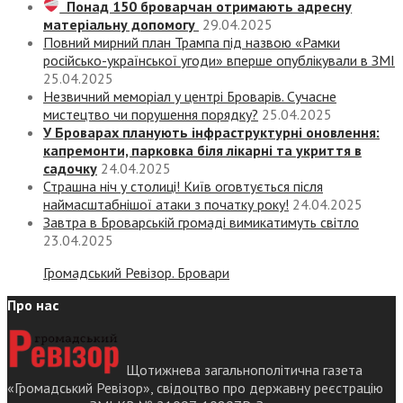
Понад 150 броварчан отримають адресну
матеріальну допомогу
29.04.2025
Повний мирний план Трампа під назвою «‎Рамки
російсько-української угоди» вперше опублікували в ЗМІ
25.04.2025
Незвичний меморіал у центрі Броварів. Сучасне
мистецтво чи порушення порядку?
25.04.2025
У Броварах планують інфраструктурні оновлення:
капремонти, парковка біля лікарні та укриття в
садочку
24.04.2025
Страшна ніч у столиці! Київ оговтується після
наймасштабнішої атаки з початку року!
24.04.2025
Завтра в Броварській громаді вимикатимуть світло
23.04.2025
Громадський Ревізор. Бровари
Про нас
Щотижнева загальнополітична газета
«Громадський Ревізор», свідоцтво про державну реєстрацію