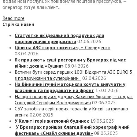
додає нові послуги. Як повідомляє поштова пресслужба, –
оператор готує для клієнт...
Read more
Стрічка новин
Статуетки як ідеальний подарунок для
поціновувачів прекрасного
03.06.2026
Ціни на АЗС скоро знизяться, –
Свириденко
08.04.2026
Як працюють суші-ресторани у Броварах під час
війни: досвід «Сушия»
08.04.2026
Встигни бути серед перших 100! Відкриття АЗС EURO 5
з подарунками та суперцінами
02.04.2026
На Вінничині гучні мотоцикли хочуть вилучати у
власників та передавати на фронт
17.03.2026
На щиті повернувся додому Захисник України, – солдат
Солодкий Серафим Володимирович
02.06.2025
СБУ запобігла серії нових терактів у Києві, затримано
агента
02.06.2025
У Калиті горів житловий будинок
19.05.2025
У Броварах пройшов благодійний хореографічний
фестиваль «Смайл скликає друзів»
08.05.2025