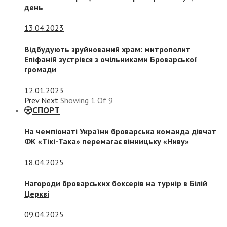
день
13.04.2023
Відбудують зруйнований храм: митрополит
Епіфаній зустрівся з очільниками Броварської
громади
12.01.2023
Prev
Next
Showing
1
Of
9
СПОРТ
На чемпіонаті України броварська команда дівчат
ФК «Тікі-Така» перемагає вінницьку «Ниву»
18.04.2025
Нагороди броварських боксерів на турнір в Білій
Церкві
09.04.2025