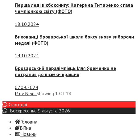
Перша леді кікбоксингу: Катерина Титаренко стала
чемпіонкою світу (ФОТО)
18.10.2024
Вихованці Броварської школи боксу знову вибороли
медалі (ФОТО)
14.10.2024
Броварський паралімпієць Ілля Яременко не
потрапив до вісімки кращих
07.09.2024
Prev
Next
Showing
1
Of
18
Сьогодні
Воскресенье 9 августа 2026
Головна
Війна
Новини