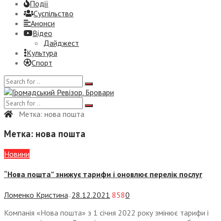
Події
Суспiльство
Анонси
Відео
Дайджест
Культура
Спорт
Метка:
нова пошта
Метка:
нова пошта
Новини
“Нова пошта” знижує тарифи і оновлює перелік послуг
Ломенко Кристина
28.12.2021
858
0
—
Компанія «Нова пошта» з 1 січня 2022 року змінює тарифи і