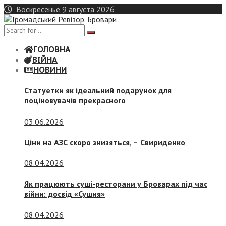
Skip
Воскресенье 9 августа 2026
to
content
ГОЛОВНА
ВІЙНА
НОВИНИ
Статуетки як ідеальний подарунок для
поціновувачів прекрасного
03.06.2026
Ціни на АЗС скоро знизяться, –
Свириденко
08.04.2026
Як працюють суші-ресторани у Броварах під час
війни: досвід «Сушия»
08.04.2026