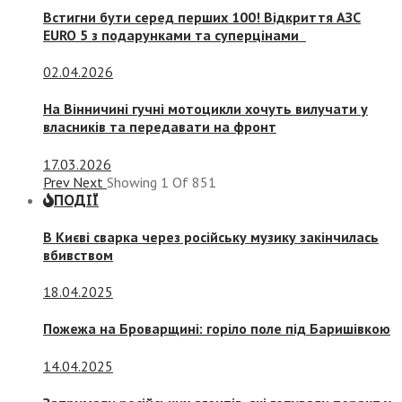
Встигни бути серед перших 100! Відкриття АЗС
EURO 5 з подарунками та суперцінами
02.04.2026
На Вінничині гучні мотоцикли хочуть вилучати у
власників та передавати на фронт
17.03.2026
Prev
Next
Showing
1
Of
851
ПОДІЇ
В Києві сварка через російську музику закінчилась
вбивством
18.04.2025
Пожежа на Броварщині: горіло поле під Баришівкою
14.04.2025