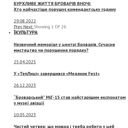
БУРХЛИВЕ ЖИТТЯ БРОВАРІВ ВНОЧІ:
Хто найчастіше порушує комендантську годину
29.08.2022
Prev
Next
Showing
1
Of
26
КУЛЬТУРА
Незвичний меморіал у центрі Броварів. Сучасне
мистецтво чи порушення порядку?
25.04.2025
У «ТепЛиці» завершився «Медяник Fest»
26.12.2023
“Броварський” МіГ-15 став найстарішим експонатом
у музеї авіації
10.05.2023
Чистий четвер: що можна і треба робити у цей