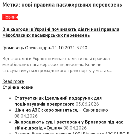
Метка:
нові правила пасажирських перевезень
Новини
Від сьогодні в Україні починають діяти нові правила
міжобласних пасажирських перевезень
Громовець Олександра
21.10.2021
374
0
—
Від сьогодні в Україні починають діяти нові правила
міжобласних пасажирських перевезень. Вони не
стосуватимуться громадського транспорту у містах...
Read more
Стрічка новин
Статуетки як ідеальний подарунок для
поціновувачів прекрасного
03.06.2026
Ціни на АЗС скоро знизяться, –
Свириденко
08.04.2026
Як працюють суші-ресторани у Броварах під час
війни: досвід «Сушия»
08.04.2026
Встигни бути серед перших 100! Відкриття АЗС EURO 5