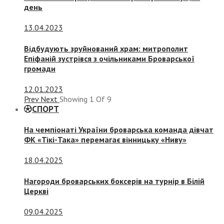
день
13.04.2023
Відбудують зруйнований храм: митрополит
Епіфаній зустрівся з очільниками Броварської
громади
12.01.2023
Prev
Next
Showing
1
Of
9
СПОРТ
На чемпіонаті України броварська команда дівчат
ФК «Тікі-Така» перемагає вінницьку «Ниву»
18.04.2025
Нагороди броварських боксерів на турнір в Білій
Церкві
09.04.2025