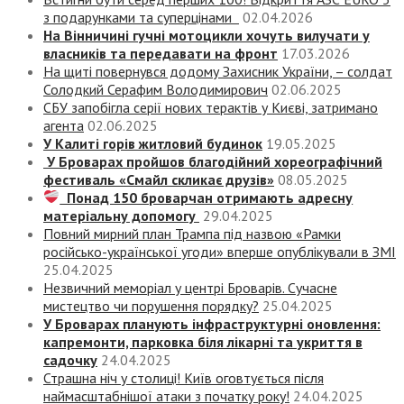
з подарунками та суперцінами
02.04.2026
На Вінничині гучні мотоцикли хочуть вилучати у
власників та передавати на фронт
17.03.2026
На щиті повернувся додому Захисник України, – солдат
Солодкий Серафим Володимирович
02.06.2025
СБУ запобігла серії нових терактів у Києві, затримано
агента
02.06.2025
У Калиті горів житловий будинок
19.05.2025
У Броварах пройшов благодійний хореографічний
фестиваль «Смайл скликає друзів»
08.05.2025
Понад 150 броварчан отримають адресну
матеріальну допомогу
29.04.2025
Повний мирний план Трампа під назвою «‎Рамки
російсько-української угоди» вперше опублікували в ЗМІ
25.04.2025
Незвичний меморіал у центрі Броварів. Сучасне
мистецтво чи порушення порядку?
25.04.2025
У Броварах планують інфраструктурні оновлення:
капремонти, парковка біля лікарні та укриття в
садочку
24.04.2025
Страшна ніч у столиці! Київ оговтується після
наймасштабнішої атаки з початку року!
24.04.2025