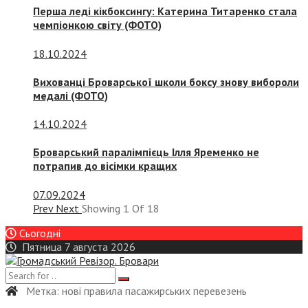
Перша леді кікбоксингу: Катерина Титаренко стала
чемпіонкою світу (ФОТО)
18.10.2024
Вихованці Броварської школи боксу знову вибороли
медалі (ФОТО)
14.10.2024
Броварський паралімпієць Ілля Яременко не
потрапив до вісімки кращих
07.09.2024
Prev
Next
Showing
1
Of
18
Сьогодні
Пятница 7 августа 2026
Метка:
нові правила пасажирських перевезень