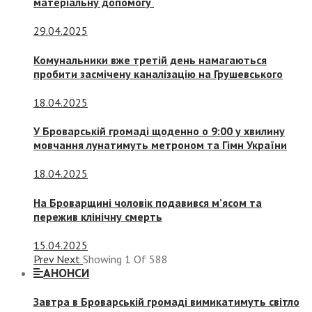
матеріальну допомогу
29.04.2025
Комунальники вже третій день намагаються
пробити засмічену каналізацію на Грушевського
18.04.2025
У Броварській громаді щоденно о 9:00 у хвилину
мовчання лунатимуть метроном та Гімн України
18.04.2025
На Броварщині чоловік подавився м’ясом та
пережив клінічну смерть
15.04.2025
Prev
Next
Showing
1
Of
588
АНОНСИ
Завтра в Броварській громаді вимикатимуть світло