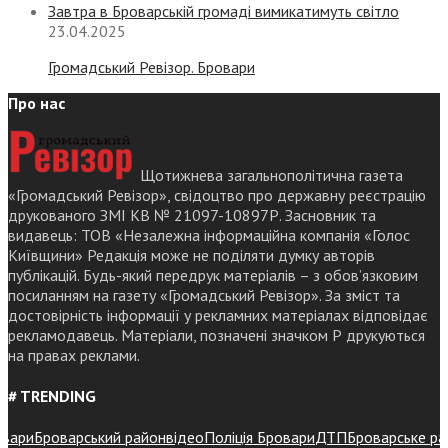
Завтра в Броварській громаді вимикатимуть світло
23.04.2025
Громадський Ревізор. Бровари
Про нас
Щотижнева загальнополітична газета
«Громадський Ревізор», свідоцтво про державну реєстрацію
друкованого ЗМІ КВ № 21097-10897Р. Засновник та
видавець: ТОВ «Незалежна інформаційна компанія «Голос
Київщини» Редакція може не поділяти думку авторів
публікацій. Будь-який передрук матеріалів – з обов’язковим
посиланням на газету «Громадський Ревізор». За зміст та
достовірність інформації у рекламних матеріалах відповідає
рекламодавець. Матеріали, позначені значком Р друкуються
на правах реклами.
# TRENDING
ари
Броварський район
відео
Поліція Бровари
ДТП
Броварське район