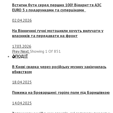
Встигни бути серед перших 100! Відкриття АЗС
EURO 5 з подарунками та суперцінами
02.04.2026
На Вінничині гучні мотоцикли хочуть вилучати у
власників та передавати на фронт
17.03.2026
Prev
Next
Showing
1
Of
851
ПОДІЇ
В Києві сварка через російську музику закінчилась
вбивством
18.04.2025
Пожежа на Броварщині: горіло поле під Баришівкою
14.04.2025