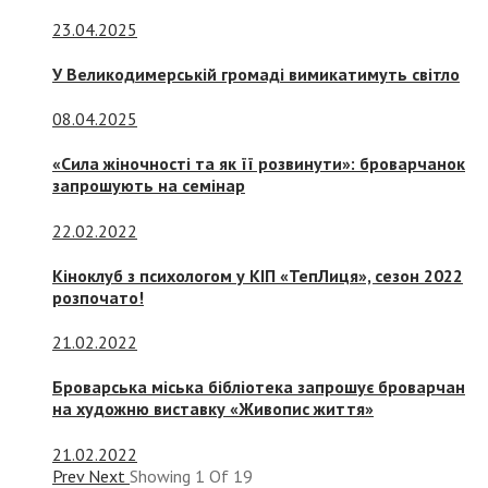
23.04.2025
У Великодимерській громаді вимикатимуть світло
08.04.2025
«Сила жіночності та як її розвинути»: броварчанок
запрошують на семінар
22.02.2022
Кіноклуб з психологом у КІП «ТепЛиця», сезон 2022
розпочато!
21.02.2022
Броварська міська бібліотека запрошує броварчан
на художню виставку «Живопис життя»
21.02.2022
Prev
Next
Showing
1
Of
19