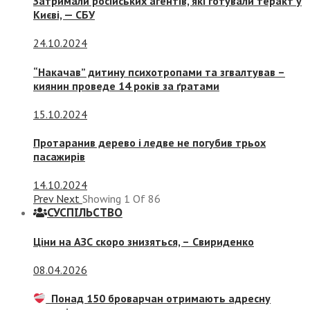
Затримали російських агентів, які готували теракт у
Києві, — СБУ
24.10.2024
“Накачав” дитину психотропами та згвалтував –
киянин проведе 14 років за ґратами
15.10.2024
Протаранив дерево і ледве не погубив трьох
пасажирів
14.10.2024
Prev
Next
Showing
1
Of
86
СУСПIЛЬСТВО
Ціни на АЗС скоро знизяться, –
Свириденко
08.04.2026
Понад 150 броварчан отримають адресну