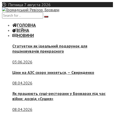
Skip
Пятница 7 августа 2026
to
content
ГОЛОВНА
ВІЙНА
НОВИНИ
Статуетки як ідеальний подарунок для
поціновувачів прекрасного
03.06.2026
Ціни на АЗС скоро знизяться, –
Свириденко
08.04.2026
Як працюють суші-ресторани у Броварах під час
війни: досвід «Сушия»
08.04.2026