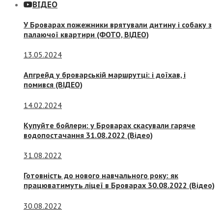
ВІДЕО
У Броварах пожежники врятували дитину і собаку з
палаючої квартири (ФОТО, ВІДЕО)
13.05.2024
Апгрейд у броварській маршрутці: і доїхав, і
помився (ВІДЕО)
14.02.2024
Купуйте бойлери: у Броварах скасували гаряче
водопостачання 31.08.2022 (Відео)
31.08.2022
Готовність до нового навчального року: як
працюватимуть ліцеї в Броварах 30.08.2022 (Відео)
30.08.2022