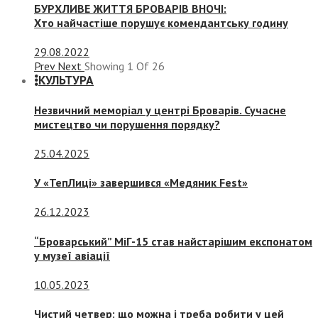
БУРХЛИВЕ ЖИТТЯ БРОВАРІВ ВНОЧІ:
Хто найчастіше порушує комендантську годину
29.08.2022
Prev
Next
Showing
1
Of
26
КУЛЬТУРА
Незвичний меморіал у центрі Броварів. Сучасне
мистецтво чи порушення порядку?
25.04.2025
У «ТепЛиці» завершився «Медяник Fest»
26.12.2023
“Броварський” МіГ-15 став найстарішим експонатом
у музеї авіації
10.05.2023
Чистий четвер: що можна і треба робити у цей