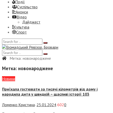
Події
Суспiльство
Анонси
Відео
Дайджест
Культура
Спорт
Метка:
новонароджене
Метка:
новонароджене
Новини
Приїхала гостювати за тисячі кілометрів від дому і
народила дитя у швидкій – щасливі історії 103
Ломенко Кристина
25.01.2024
602
0
—