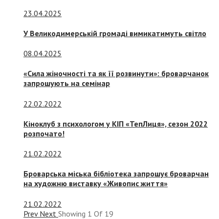
23.04.2025
У Великодимерській громаді вимикатимуть світло
08.04.2025
«Сила жіночності та як її розвинути»: броварчанок
запрошують на семінар
22.02.2022
Кіноклуб з психологом у КІП «ТепЛиця», сезон 2022
розпочато!
21.02.2022
Броварська міська бібліотека запрошує броварчан
на художню виставку «Живопис життя»
21.02.2022
Prev
Next
Showing
1
Of
19