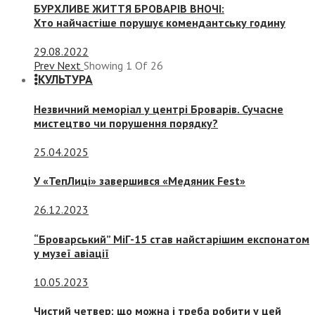
БУРХЛИВЕ ЖИТТЯ БРОВАРІВ ВНОЧІ:
Хто найчастіше порушує комендантську годину
29.08.2022
Prev
Next
Showing
1
Of
26
КУЛЬТУРА
Незвичний меморіал у центрі Броварів. Сучасне
мистецтво чи порушення порядку?
25.04.2025
У «ТепЛиці» завершився «Медяник Fest»
26.12.2023
“Броварський” МіГ-15 став найстарішим експонатом
у музеї авіації
10.05.2023
Чистий четвер: що можна і треба робити у цей