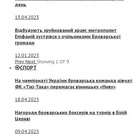
день
13.04.2023
Відбудують зруйнований храм: митрополит
Епіфаній зустрівся з очільниками Броварської
громади
12.01.2023
Prev
Next
Showing
1
Of
9
СПОРТ
На чемпіонаті України броварська команда дівчат
ФК «Тікі-Така» перемагає вінницьку «Ниву»
18.04.2025
Нагороди броварських боксерів на турнір в Білій
Церкві
09.04.2025