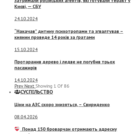
Затримали російських агентів, які готували теракт у
Києві, — СБУ
24.10.2024
“Накачав” дитину психотропами та згвалтував –
киянин проведе 14 років за ґратами
15.10.2024
Протаранив дерево і ледве не погубив трьох
пасажирів
14.10.2024
Prev
Next
Showing
1
Of
86
СУСПIЛЬСТВО
Ціни на АЗС скоро знизяться, –
Свириденко
08.04.2026
Понад 150 броварчан отримають адресну