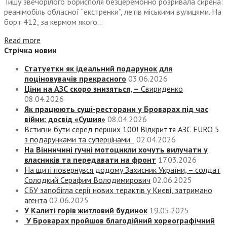
Тишу звечорілого Борисполя безцеремонно розривала сирена:
реанімобіль обласної “екстренки”, летів міськими вулицями. На
борт 412, за кермом якого...
Read more
Стрічка новин
Статуетки як ідеальний подарунок для
поціновувачів прекрасного
03.06.2026
Ціни на АЗС скоро знизяться, –
Свириденко
08.04.2026
Як працюють суші-ресторани у Броварах під час
війни: досвід «Сушия»
08.04.2026
Встигни бути серед перших 100! Відкриття АЗС EURO 5
з подарунками та суперцінами
02.04.2026
На Вінничині гучні мотоцикли хочуть вилучати у
власників та передавати на фронт
17.03.2026
На щиті повернувся додому Захисник України, – солдат
Солодкий Серафим Володимирович
02.06.2025
СБУ запобігла серії нових терактів у Києві, затримано
агента
02.06.2025
У Калиті горів житловий будинок
19.05.2025
У Броварах пройшов благодійний хореографічний