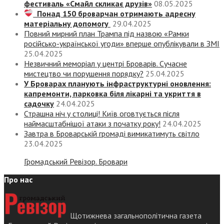
фестиваль «Смайл скликає друзів»
08.05.2025
Понад 150 броварчан отримають адресну
матеріальну допомогу
29.04.2025
Повний мирний план Трампа під назвою «‎Рамки
російсько-української угоди» вперше опублікували в ЗМІ
25.04.2025
Незвичний меморіал у центрі Броварів. Сучасне
мистецтво чи порушення порядку?
25.04.2025
У Броварах планують інфраструктурні оновлення:
капремонти, парковка біля лікарні та укриття в
садочку
24.04.2025
Страшна ніч у столиці! Київ оговтується після
наймасштабнішої атаки з початку року!
24.04.2025
Завтра в Броварській громаді вимикатимуть світло
23.04.2025
Громадський Ревізор. Бровари
Про нас
Щотижнева загальнополітична газета