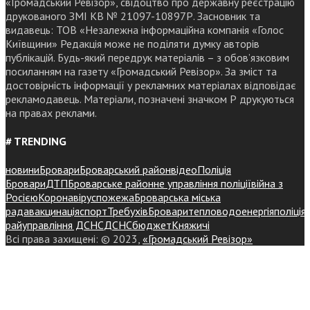
«Громадський Ревізор», свідоцтво про державну реєстрацію
друкованого ЗМІ КВ № 21097-10897Р. Засновник та
видавець: ТОВ «Незалежна інформаційна компанія «Голос
Київщини» Редакція може не поділяти думку авторів
публікацій. Будь-який передрук матеріалів – з обов’язковим
посиланням на газету «Громадський Ревізор». За зміст та
достовірність інформації у рекламних матеріалах відповідає
рекламодавець. Матеріали, позначені значком Р друкуються
на правах реклами.
# TRENDING
новини
Бровари
Броварський район
відео
Поліція
Бровари
ДТП
Броварське районне управління поліції
війна з
Росією
Коронавірус
пожежа
Броварська міська
рада
вакцинація
спорт
Требухів
Броваритепловодоенергія
поліція
райуправління ДСНС
ДСНС
бюджет
Княжичі
Всі права захищені: © 2023,
«Громадський Ревізор»