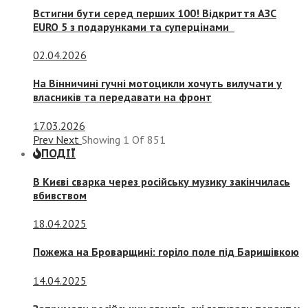
Встигни бути серед перших 100! Відкриття АЗС
EURO 5 з подарунками та суперцінами
02.04.2026
На Вінничині гучні мотоцикли хочуть вилучати у
власників та передавати на фронт
17.03.2026
Prev
Next
Showing
1
Of
851
ПОДІЇ
В Києві сварка через російську музику закінчилась
вбивством
18.04.2025
Пожежа на Броварщині: горіло поле під Баришівкою
14.04.2025