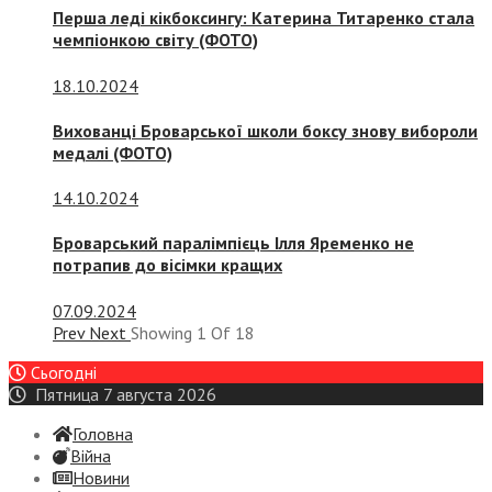
Перша леді кікбоксингу: Катерина Титаренко стала
чемпіонкою світу (ФОТО)
18.10.2024
Вихованці Броварської школи боксу знову вибороли
медалі (ФОТО)
14.10.2024
Броварський паралімпієць Ілля Яременко не
потрапив до вісімки кращих
07.09.2024
Prev
Next
Showing
1
Of
18
Сьогодні
Пятница 7 августа 2026
Головна
Війна
Новини