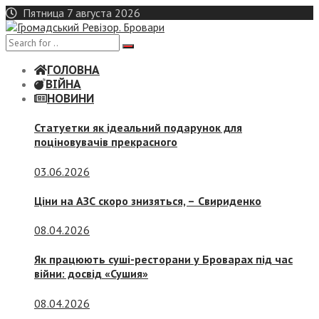
Skip
Пятница 7 августа 2026
to
content
ГОЛОВНА
ВІЙНА
НОВИНИ
Статуетки як ідеальний подарунок для
поціновувачів прекрасного
03.06.2026
Ціни на АЗС скоро знизяться, –
Свириденко
08.04.2026
Як працюють суші-ресторани у Броварах під час
війни: досвід «Сушия»
08.04.2026