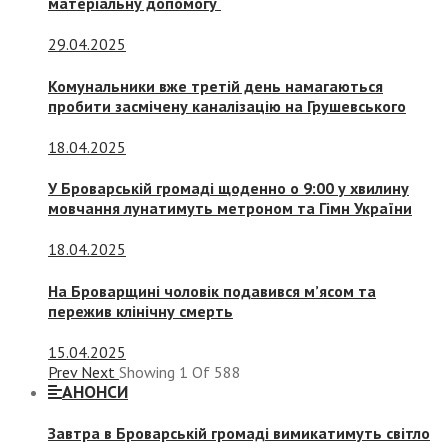
матеріальну допомогу
29.04.2025
Комунальники вже третій день намагаються
пробити засмічену каналізацію на Грушевського
18.04.2025
У Броварській громаді щоденно о 9:00 у хвилину
мовчання лунатимуть метроном та Гімн України
18.04.2025
На Броварщині чоловік подавився м’ясом та
пережив клінічну смерть
15.04.2025
Prev
Next
Showing
1
Of
588
АНОНСИ
Завтра в Броварській громаді вимикатимуть світло