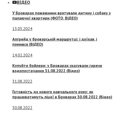
ВІДЕО
У Броварах пожежники врятували дитину і собаку з
палаючої квартири (ФОТО, ВІДЕО)
13.05.2024
Апгрейд у броварській маршрутці: і доїхав, і
помився (ВІДЕО)
14.02.2024
Купуйте бойлери: у Броварах скасували гаряче
водопостачання 31.08.2022 (Відео)
31.08.2022
Готовність до нового навчального року: як
працюватимуть ліцеї в Броварах 30.08.2022 (Відео)
30.08.2022