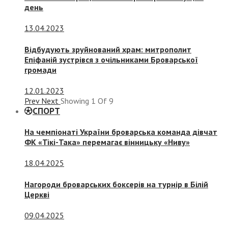
день
13.04.2023
Відбудують зруйнований храм: митрополит
Епіфаній зустрівся з очільниками Броварської
громади
12.01.2023
Prev
Next
Showing
1
Of
9
СПОРТ
На чемпіонаті України броварська команда дівчат
ФК «Тікі-Така» перемагає вінницьку «Ниву»
18.04.2025
Нагороди броварських боксерів на турнір в Білій
Церкві
09.04.2025