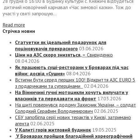
28 грудня о 16:00 в Будинку культури с. Княжичі відбудеться
дитячий новорічний карнавал «Час зимової казки». Тож до
участі у святі запрошую...
Read more
Стрічка новин
Статуетки як ідеальний подарунок для
поціновувачів прекрасного
03.06.2026
Ціни на АЗС скоро знизяться, –
Свириденко
08.04.2026
Як працюють суші-ресторани у Броварах під час
війни: досвід «Сушия»
08.04.2026
Встигни бути серед перших 100! Відкриття АЗС EURO 5
з подарунками та суперцінами
02.04.2026
На Вінничині гучні мотоцикли хочуть вилучати у
власників та передавати на фронт
17.03.2026
На щиті повернувся додому Захисник України, – солдат
Солодкий Серафим Володимирович
02.06.2025
СБУ запобігла серії нових терактів у Києві, затримано
агента
02.06.2025
У Калиті горів житловий будинок
19.05.2025
У Броварах пройшов благодійний хореографічний