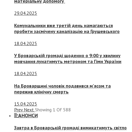
матеріальну допомогу
29.04.2025
Комунальники вже третій день намагаються
пробити засмічену каналізацію на Грушевського
18.04.2025
У Броварській громаді щоденно о 9:00 у хвилину
мовчання лунатимуть метроном та Гімн України
18.04.2025
На Броварщині чоловік подавився м’ясом та
пережив клінічну смерть
15.04.2025
Prev
Next
Showing
1
Of
588
АНОНСИ
Завтра в Броварській громаді вимикатимуть світло