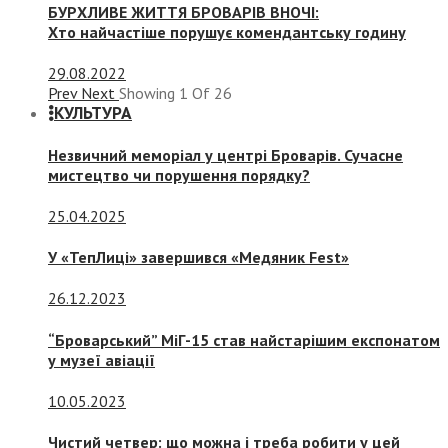
БУРХЛИВЕ ЖИТТЯ БРОВАРІВ ВНОЧІ:
Хто найчастіше порушує комендантську годину
29.08.2022
Prev
Next
Showing
1
Of
26
КУЛЬТУРА
Незвичний меморіал у центрі Броварів. Сучасне
мистецтво чи порушення порядку?
25.04.2025
У «ТепЛиці» завершився «Медяник Fest»
26.12.2023
“Броварський” МіГ-15 став найстарішим експонатом
у музеї авіації
10.05.2023
Чистий четвер: що можна і треба робити у цей