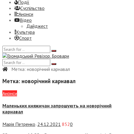
Події
Суспiльство
Анонси
Відео
Дайджест
Культура
Спорт
Метка:
новорічний карнавал
Метка:
новорічний карнавал
Анонси
Маленьких княжичан запрошують на новорічний
карнавал
Марія Петренко
24.12.2021
852
0
—