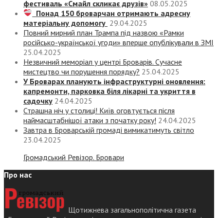
фестиваль «Смайл скликає друзів»
08.05.2025
Понад 150 броварчан отримають адресну
матеріальну допомогу
29.04.2025
Повний мирний план Трампа під назвою «‎Рамки
російсько-української угоди» вперше опублікували в ЗМІ
25.04.2025
Незвичний меморіал у центрі Броварів. Сучасне
мистецтво чи порушення порядку?
25.04.2025
У Броварах планують інфраструктурні оновлення:
капремонти, парковка біля лікарні та укриття в
садочку
24.04.2025
Страшна ніч у столиці! Київ оговтується після
наймасштабнішої атаки з початку року!
24.04.2025
Завтра в Броварській громаді вимикатимуть світло
23.04.2025
Громадський Ревізор. Бровари
Про нас
Щотижнева загальнополітична газета