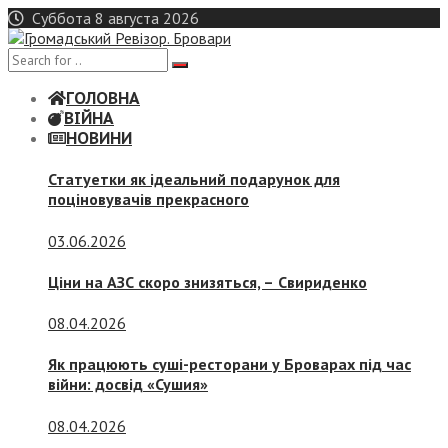
Skip
Суббота 8 августа 2026
to
content
ГОЛОВНА
ВІЙНА
НОВИНИ
Статуетки як ідеальний подарунок для
поціновувачів прекрасного
03.06.2026
Ціни на АЗС скоро знизяться, –
Свириденко
08.04.2026
Як працюють суші-ресторани у Броварах під час
війни: досвід «Сушия»
08.04.2026