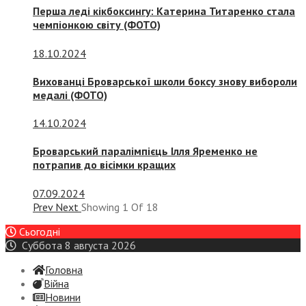
Перша леді кікбоксингу: Катерина Титаренко стала
чемпіонкою світу (ФОТО)
18.10.2024
Вихованці Броварської школи боксу знову вибороли
медалі (ФОТО)
14.10.2024
Броварський паралімпієць Ілля Яременко не
потрапив до вісімки кращих
07.09.2024
Prev
Next
Showing
1
Of
18
Сьогодні
Суббота 8 августа 2026
Головна
Війна
Новини