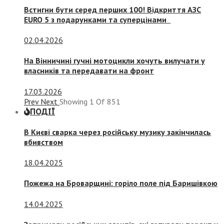
Встигни бути серед перших 100! Відкриття АЗС
EURO 5 з подарунками та суперцінами
02.04.2026
На Вінничині гучні мотоцикли хочуть вилучати у
власників та передавати на фронт
17.03.2026
Prev
Next
Showing
1
Of
851
ПОДІЇ
В Києві сварка через російську музику закінчилась
вбивством
18.04.2025
Пожежа на Броварщині: горіло поле під Баришівкою
14.04.2025