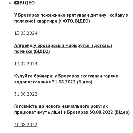
ВІДЕО
У Броварах пожежники врятували дитину і собаку з
палаючої квартири (ФОТО, ВІДЕО)
13.05.2024
Апгрейд у броварській маршрутці: і доїхав, і
помився (ВІДЕО)
14.02.2024
Купуйте бойлери: у Броварах скасували гаряче
водопостачання 31.08.2022 (Відео)
31.08.2022
Готовність до нового навчального року: як
працюватимуть ліцеї в Броварах 30.08.2022 (Відео)
30.08.2022