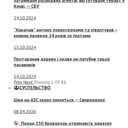
Затримали російських агентів, які готували теракт у
Києві, — СБУ
24.10.2024
“Накачав” дитину психотропами та згвалтував –
киянин проведе 14 років за ґратами
15.10.2024
Протаранив дерево і ледве не погубив трьох
пасажирів
14.10.2024
Prev
Next
Showing
1
Of
86
СУСПIЛЬСТВО
Ціни на АЗС скоро знизяться, –
Свириденко
08.04.2026
Понад 150 броварчан отримають адресну