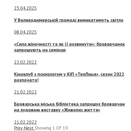
23.04.2025
У Великодимерській громаді вимикатимуть світло
08.04.2025
«Сила жіночності та як її розвинути»: броварчанок
запрошують на семінар
22.02.2022
Кіноклуб з психологом у КІП «ТепЛиця», сезон 2022
розпочато!
21.02.2022
Броварська міська бібліотека запрошує броварчан
на художню виставку «Живопис життя»
21.02.2022
Prev
Next
Showing
1
Of
19