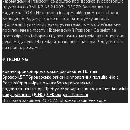
«Громадський Ревізор», свідоцтво про державну реєстрацію
друкованого ЗМІ КВ № 21097-10897Р. Засновник та
видавець: ТОВ «Незалежна інформаційна компанія «Голос
Київщини» Редакція може не поділяти думку авторів
публікацій. Будь-який передрук матеріалів – з обов’язковим
посиланням на газету «Громадський Ревізор». За зміст та
достовірність інформації у рекламних матеріалах відповідає
рекламодавець. Матеріали, позначені значком Р друкуються
на правах реклами.
# TRENDING
новини
Бровари
Броварський район
відео
Поліція
Бровари
ДТП
Броварське районне управління поліції
війна з
Росією
Коронавірус
пожежа
Броварська міська
рада
вакцинація
спорт
Требухів
Броваритепловодоенергія
поліція
райуправління ДСНС
ДСНС
бюджет
Княжичі
Всі права захищені: © 2023,
«Громадський Ревізор»