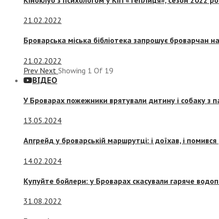
21.02.2022
Броварська міська бібліотека запрошує броварчан 
21.02.2022
Prev
Next
Showing
1
Of
19
ВІДЕО
У Броварах пожежники врятували дитину і собаку з 
13.05.2024
Апгрейд у броварській маршрутці: і доїхав, і помився
14.02.2024
Купуйте бойлери: у Броварах скасували гаряче водоп
31.08.2022