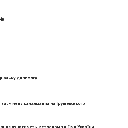
ів
еріальну допомогу
засмічену каналізацію на Грушевського
вчання лунатимуть метроном та Гімн України