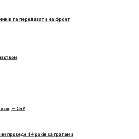
сників та передавати на фронт
бивством
иєві, — СБУ
ин проведе 14 років за ґратами