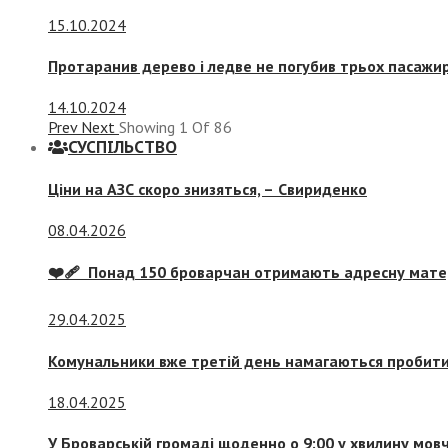
15.10.2024
Протаранив дерево і ледве не погубив трьох пасажир
14.10.2024
Prev
Next
Showing
1
Of
86
СУСПIЛЬСТВО
Ціни на АЗС скоро знизяться, –
Свириденко
08.04.2026
❤️‍🩹 Понад 150 броварчан отримають адресну мат
29.04.2025
Комунальники вже третій день намагаються пробити 
18.04.2025
У Броварській громаді щоденно о 9:00 у хвилину мо