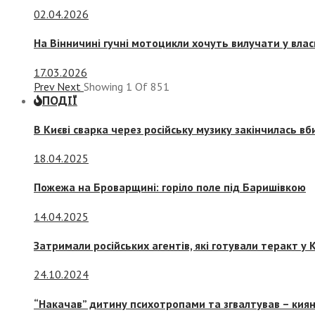
02.04.2026
На Вінничині гучні мотоцикли хочуть вилучати у вла
17.03.2026
Prev
Next
Showing
1
Of
851
ПОДІЇ
В Києві сварка через російську музику закінчилась в
18.04.2025
Пожежа на Броварщині: горіло поле під Баришівкою
14.04.2025
Затримали російських агентів, які готували теракт у К
24.10.2024
“Накачав” дитину психотропами та згвалтував – киян