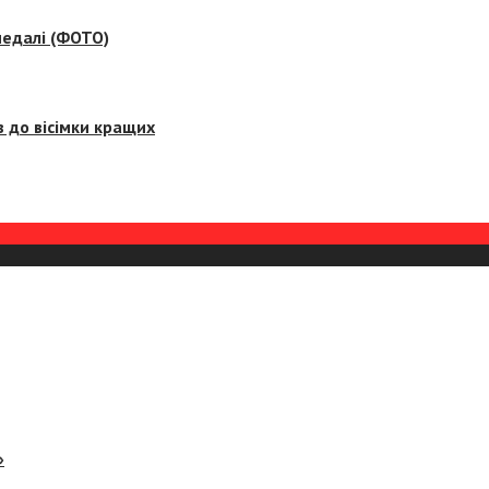
медалі (ФОТО)
 до вісімки кращих
»