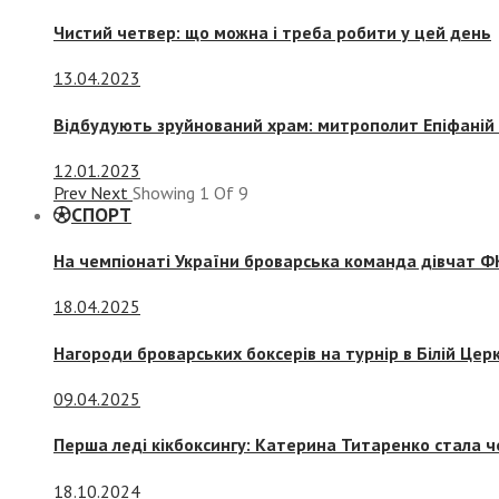
Чистий четвер: що можна і треба робити у цей день
13.04.2023
Відбудують зруйнований храм: митрополит Епіфаній 
12.01.2023
Prev
Next
Showing
1
Of
9
СПОРТ
На чемпіонаті України броварська команда дівчат ФК
18.04.2025
Нагороди броварських боксерів на турнір в Білій Церк
09.04.2025
Перша леді кікбоксингу: Катерина Титаренко стала ч
18.10.2024