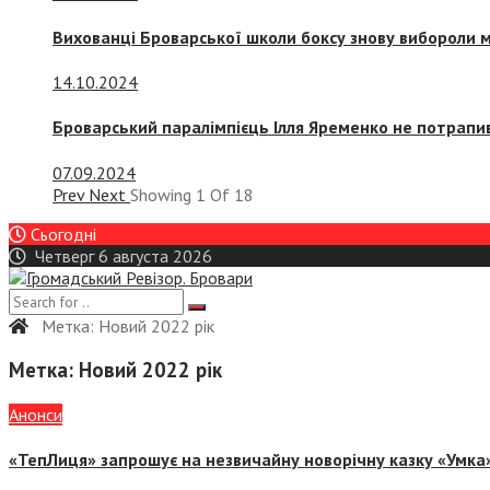
Вихованці Броварської школи боксу знову вибороли 
14.10.2024
Броварський паралімпієць Ілля Яременко не потрапив
07.09.2024
Prev
Next
Showing
1
Of
18
Сьогодні
Четверг 6 августа 2026
Метка:
Новий 2022 рік
Метка:
Новий 2022 рік
Анонси
«ТепЛиця» запрошує на незвичайну новорічну казку «Умка