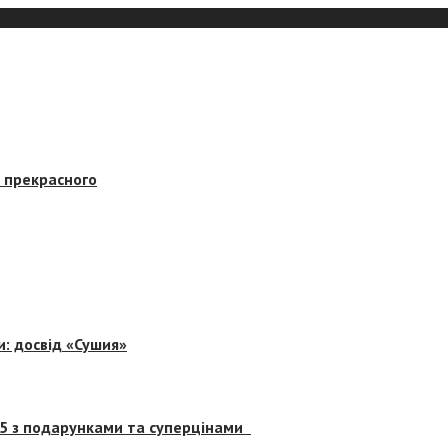
в прекрасного
и: досвід «Сушия»
 5 з подарунками та суперцінами