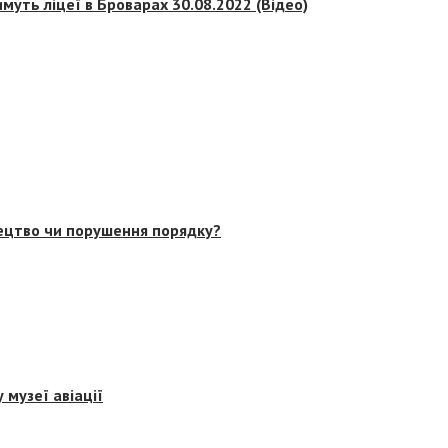
муть ліцеї в Броварах 30.08.2022 (Відео)
тецтво чи порушення порядку?
 музеї авіації