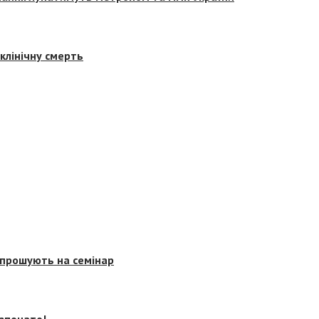
клінічну смерть
запрошують на семінар
озпочато!