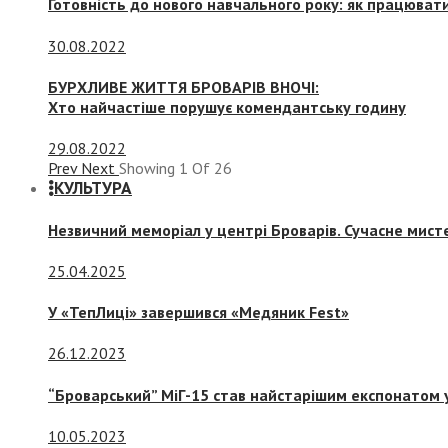
Готовність до нового навчального року: як працювати
30.08.2022
БУРХЛИВЕ ЖИТТЯ БРОВАРІВ ВНОЧІ:
Хто найчастіше порушує комендантську годину
29.08.2022
Prev
Next
Showing
1
Of
26
КУЛЬТУРА
Незвичний меморіал у центрі Броварів. Сучасне мис
25.04.2025
У «ТепЛиці» завершився «Медяник Fest»
26.12.2023
“Броварський” МіГ-15 став найстарішим експонатом у
10.05.2023