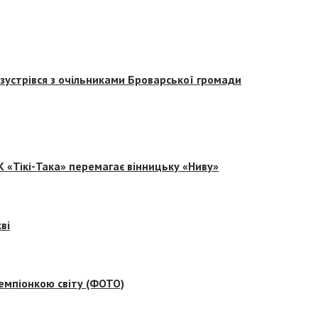
зустрівся з очільниками Броварської громади
 «Тікі-Така» перемагає вінницьку «Ниву»
ві
емпіонкою світу (ФОТО)