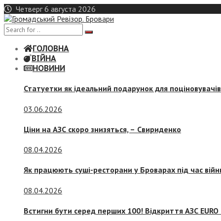
Skip
Четверг 6 августа 2026
to
content
ГОЛОВНА
ВІЙНА
НОВИНИ
Статуетки як ідеальний подарунок для поціновувачі
03.06.2026
Ціни на АЗС скоро знизяться, –
Свириденко
08.04.2026
Як працюють суші-ресторани у Броварах під час війн
08.04.2026
Встигни бути серед перших 100! Відкриття АЗС EURO