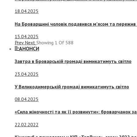
18.04.2025
На Броварщині чоловік подавився м’ясом та пережив 
15.04.2025
Prev
Next
Showing
1
Of
588
АНОНСИ
Завтра в Броварській громаді вимикатимуть світло
23.04.2025
У Великодимерській громаді вимикатимуть світло
08.04.2025
«Сила жіночності та як її розвинути»: броварчанок 
22.02.2022
Кіноклуб з психологом у КІП «ТепЛиця», сезон 2022 р