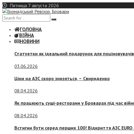
Skip
Пятница 7 августа 2026
to
content
ГОЛОВНА
ВІЙНА
НОВИНИ
Статуетки як ідеальний подарунок для поціновувачі
03.06.2026
Ціни на АЗС скоро знизяться, –
Свириденко
08.04.2026
Як працюють суші-ресторани у Броварах під час війн
08.04.2026
Встигни бути серед перших 100! Відкриття АЗС EURO