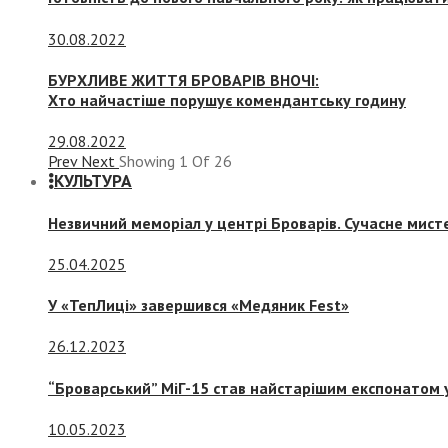
30.08.2022
БУРХЛИВЕ ЖИТТЯ БРОВАРІВ ВНОЧІ:
Хто найчастіше порушує комендантську годину
29.08.2022
Prev
Next
Showing
1
Of
26
КУЛЬТУРА
Незвичний меморіал у центрі Броварів. Сучасне мис
25.04.2025
У «ТепЛиці» завершився «Медяник Fest»
26.12.2023
“Броварський” МіГ-15 став найстарішим експонатом у
10.05.2023