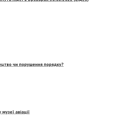
тецтво чи порушення порядку?
 музеї авіації