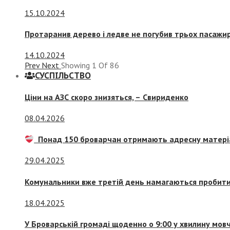
15.10.2024
Протаранив дерево і ледве не погубив трьох пасажир
14.10.2024
Prev
Next
Showing
1
Of
86
СУСПIЛЬСТВО
Ціни на АЗС скоро знизяться, –
Свириденко
08.04.2026
Понад 150 броварчан отримають адресну матері
29.04.2025
Комунальники вже третій день намагаються пробити 
18.04.2025
У Броварській громаді щоденно о 9:00 у хвилину мо