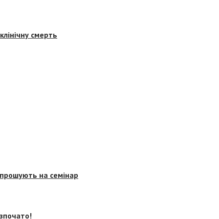
клінічну смерть
запрошують на семінар
озпочато!