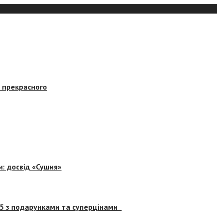
в прекрасного
и: досвід «Сушия»
 5 з подарунками та суперцінами