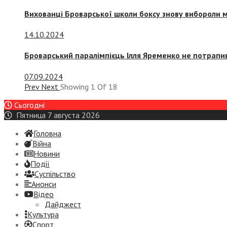
Вихованці Броварської школи боксу знову вибороли 
14.10.2024
Броварський паралімпієць Ілля Яременко не потрапив
07.09.2024
Prev
Next
Showing
1
Of
18
Сьогодні
Пятница 7 августа 2026
Головна
Війна
Новини
Події
Суспiльство
Анонси
Відео
Дайджест
Культура
Спорт