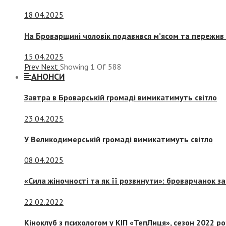
18.04.2025
На Броварщині чоловік подавився м’ясом та пережив 
15.04.2025
Prev
Next
Showing
1
Of
588
АНОНСИ
Завтра в Броварській громаді вимикатимуть світло
23.04.2025
У Великодимерській громаді вимикатимуть світло
08.04.2025
«Сила жіночності та як її розвинути»: броварчанок 
22.02.2022
Кіноклуб з психологом у КІП «ТепЛиця», сезон 2022 р