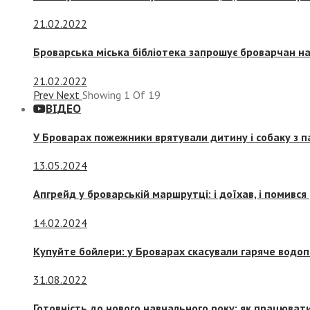
21.02.2022
Броварська міська бібліотека запрошує броварчан 
21.02.2022
Prev
Next
Showing
1
Of
19
ВІДЕО
У Броварах пожежники врятували дитину і собаку з 
13.05.2024
Апгрейд у броварській маршрутці: і доїхав, і помився
14.02.2024
Купуйте бойлери: у Броварах скасували гаряче водоп
31.08.2022
Готовність до нового навчального року: як працювати