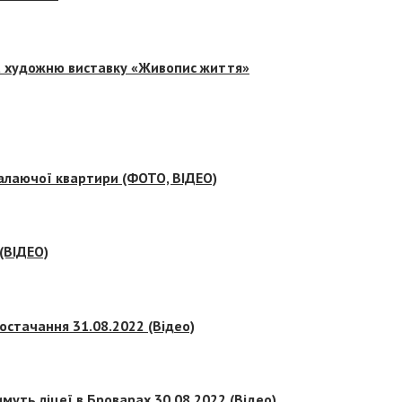
на художню виставку «Живопис життя»
палаючої квартири (ФОТО, ВІДЕО)
 (ВІДЕО)
остачання 31.08.2022 (Відео)
муть ліцеї в Броварах 30.08.2022 (Відео)