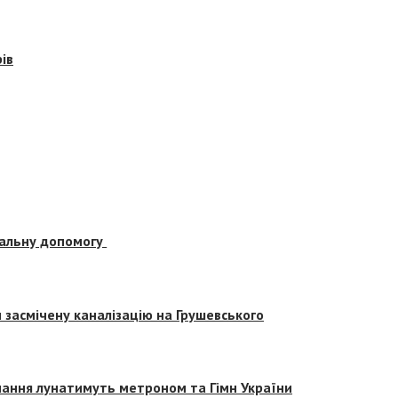
ів
альну допомогу
засмічену каналізацію на Грушевського
вчання лунатимуть метроном та Гімн України