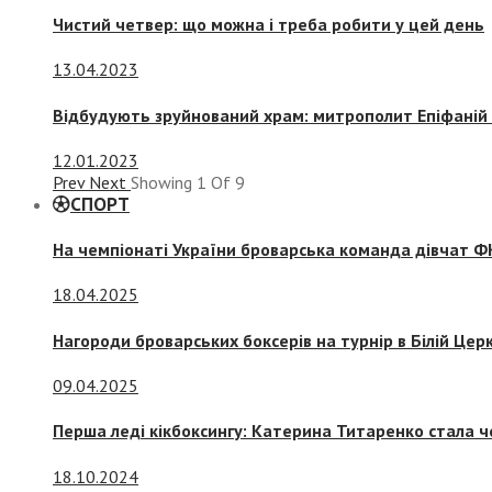
Чистий четвер: що можна і треба робити у цей день
13.04.2023
Відбудують зруйнований храм: митрополит Епіфаній 
12.01.2023
Prev
Next
Showing
1
Of
9
СПОРТ
На чемпіонаті України броварська команда дівчат ФК
18.04.2025
Нагороди броварських боксерів на турнір в Білій Церк
09.04.2025
Перша леді кікбоксингу: Катерина Титаренко стала ч
18.10.2024