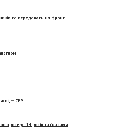
сників та передавати на фронт
бивством
иєві, — СБУ
ин проведе 14 років за ґратами