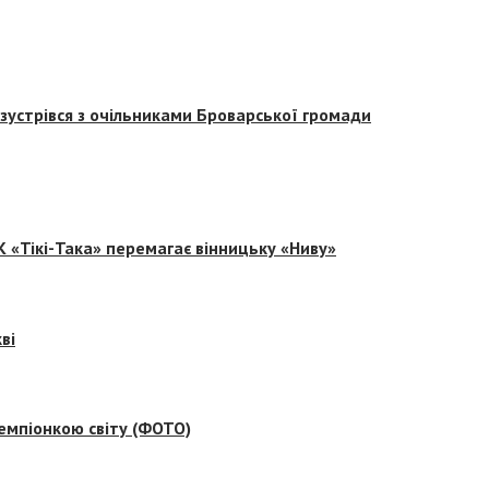
зустрівся з очільниками Броварської громади
 «Тікі-Така» перемагає вінницьку «Ниву»
ві
емпіонкою світу (ФОТО)