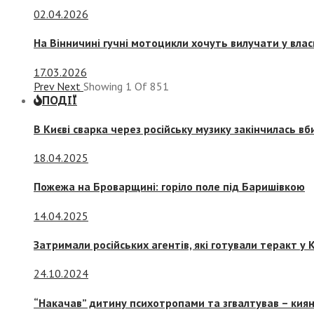
02.04.2026
На Вінничині гучні мотоцикли хочуть вилучати у вла
17.03.2026
Prev
Next
Showing
1
Of
851
ПОДІЇ
В Києві сварка через російську музику закінчилась в
18.04.2025
Пожежа на Броварщині: горіло поле під Баришівкою
14.04.2025
Затримали російських агентів, які готували теракт у К
24.10.2024
“Накачав” дитину психотропами та згвалтував – киян