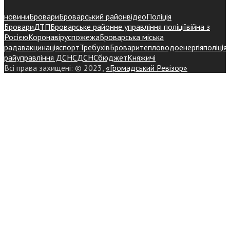
новини
Бровари
Броварський район
відео
Поліція
Бровари
ДТП
Броварське районне управління поліції
війна з
Росією
Коронавірус
пожежа
Броварська міська
рада
вакцинація
спорт
Требухів
Броваритепловодоенергія
поліція
райуправління ДСНС
ДСНС
бюджет
Княжичі
Всі права захищені: © 2023,
«Громадський Ревізор»