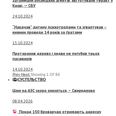
Затримали російських агентів, які готували теракт у
Києві, — СБУ
24.10.2024
“Накачав” дитину психотропами та згвалтував –
киянин проведе 14 років за ґратами
15.10.2024
Протаранив дерево і ледве не погубив трьох
пасажирів
14.10.2024
Prev
Next
Showing
1
Of
86
СУСПIЛЬСТВО
Ціни на АЗС скоро знизяться, –
Свириденко
08.04.2026
Понад 150 броварчан отримають адресну