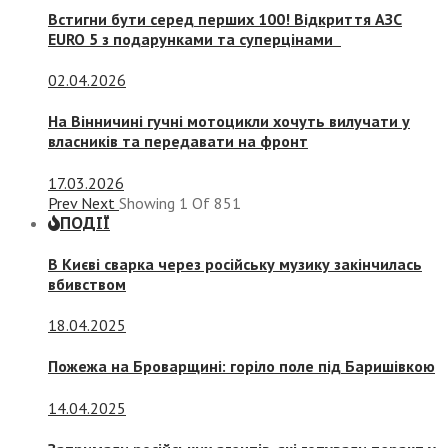
Встигни бути серед перших 100! Відкриття АЗС
EURO 5 з подарунками та суперцінами
02.04.2026
На Вінничині гучні мотоцикли хочуть вилучати у
власників та передавати на фронт
17.03.2026
Prev
Next
Showing
1
Of
851
ПОДІЇ
В Києві сварка через російську музику закінчилась
вбивством
18.04.2025
Пожежа на Броварщині: горіло поле під Баришівкою
14.04.2025