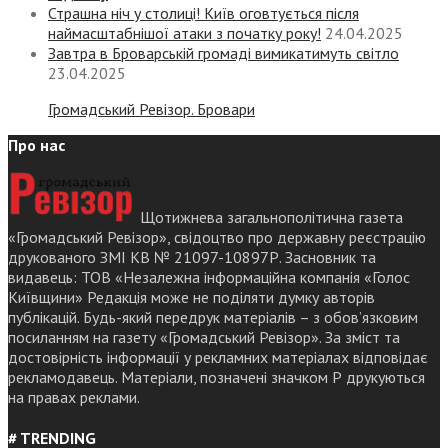
Страшна ніч у столиці! Київ оговтується після
наймасштабнішої атаки з початку року!
24.04.2025
Завтра в Броварській громаді вимикатимуть світло
23.04.2025
Громадський Ревізор. Бровари
Про нас
Щотижнева загальнополітична газета
«Громадський Ревізор», свідоцтво про державну реєстрацію
друкованого ЗМІ КВ № 21097-10897Р. Засновник та
видавець: ТОВ «Незалежна інформаційна компанія «Голос
Київщини» Редакція може не поділяти думку авторів
публікацій. Будь-який передрук матеріалів – з обов’язковим
посиланням на газету «Громадський Ревізор». За зміст та
достовірність інформації у рекламних матеріалах відповідає
рекламодавець. Матеріали, позначені значком Р друкуються
на правах реклами.
# TRENDING