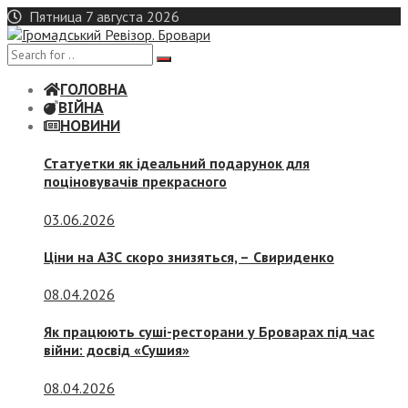
Skip
Пятница 7 августа 2026
to
content
ГОЛОВНА
ВІЙНА
НОВИНИ
Статуетки як ідеальний подарунок для
поціновувачів прекрасного
03.06.2026
Ціни на АЗС скоро знизяться, –
Свириденко
08.04.2026
Як працюють суші-ресторани у Броварах під час
війни: досвід «Сушия»
08.04.2026