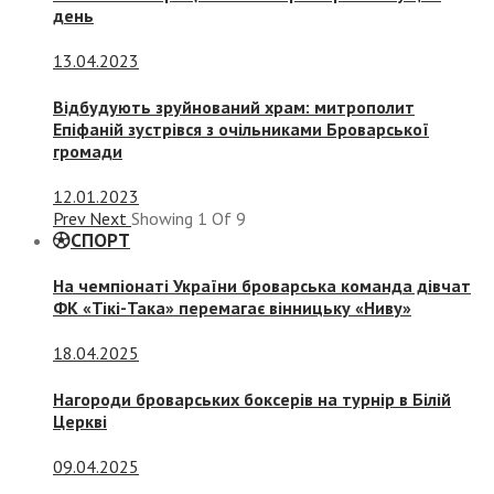
день
13.04.2023
Відбудують зруйнований храм: митрополит
Епіфаній зустрівся з очільниками Броварської
громади
12.01.2023
Prev
Next
Showing
1
Of
9
СПОРТ
На чемпіонаті України броварська команда дівчат
ФК «Тікі-Така» перемагає вінницьку «Ниву»
18.04.2025
Нагороди броварських боксерів на турнір в Білій
Церкві
09.04.2025