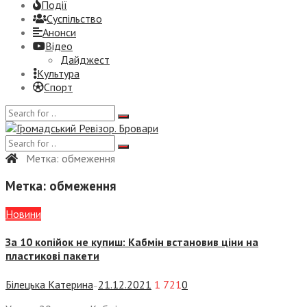
Події
Суспiльство
Анонси
Відео
Дайджест
Культура
Спорт
Метка:
обмеження
Метка:
обмеження
Новини
За 10 копійок не купиш: Кабмін встановив ціни на
пластикові пакети
Білецька Катерина
21.12.2021
1 721
0
—