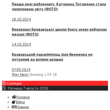
Перша леді кікбоксингу: Катерина Титаренко стала
чемпіонкою світу (ФОТО)
18.10.2024
Вихованці Броварської школи боксу знову вибороли
медалі (ФОТО)
14.10.2024
Броварський паралімпієць Ілля Яременко не
потрапив до вісімки кращих
07.09.2024
Prev
Next
Showing
1
Of
18
Сьогодні
Пятница 7 августа 2026
Головна
Війна
Новини