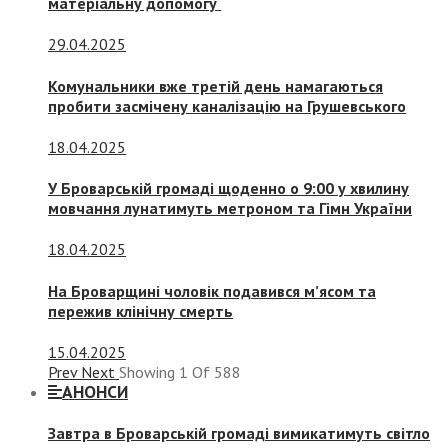
матеріальну допомогу
29.04.2025
Комунальники вже третій день намагаються
пробити засмічену каналізацію на Грушевського
18.04.2025
У Броварській громаді щоденно о 9:00 у хвилину
мовчання лунатимуть метроном та Гімн України
18.04.2025
На Броварщині чоловік подавився м’ясом та
пережив клінічну смерть
15.04.2025
Prev
Next
Showing
1
Of
588
АНОНСИ
Завтра в Броварській громаді вимикатимуть світло