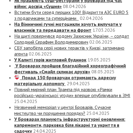
Як працюють суші-ресторани у Броварах під час
війни: досвід «Сушия»
08.04.2026
Встигни бути серед перших 100! Відкриття АЗС EURO 5
з подарунками та суперцінами
02.04.2026
На Вінничині гучні мотоцикли хочуть вилучати у
власників та передавати на фронт
17.03.2026
На щиті повернувся додому Захисник України, – солдат
Солодкий Серафим Володимирович
02.06.2025
СБУ запобігла серії нових терактів у Києві, затримано
агента
02.06.2025
У Калиті горів житловий будинок
19.05.2025
У Броварах пройшов благодійний хореографічний
фестиваль «Смайл скликає друзів»
08.05.2025
Понад 150 броварчан отримають адресну
матеріальну допомогу
29.04.2025
Повний мирний план Трампа під назвою «‎Рамки
російсько-української угоди» вперше опублікували в ЗМІ
25.04.2025
Незвичний меморіал у центрі Броварів. Сучасне
мистецтво чи порушення порядку?
25.04.2025
У Броварах планують інфраструктурні оновлення:
капремонти, парковка біля лікарні та укриття в
садочку
24.04.2025