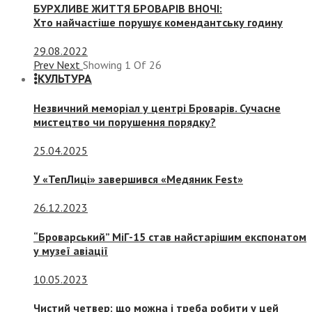
БУРХЛИВЕ ЖИТТЯ БРОВАРІВ ВНОЧІ:
Хто найчастіше порушує комендантську годину
29.08.2022
Prev
Next
Showing
1
Of
26
КУЛЬТУРА
Незвичний меморіал у центрі Броварів. Сучасне
мистецтво чи порушення порядку?
25.04.2025
У «ТепЛиці» завершився «Медяник Fest»
26.12.2023
“Броварський” МіГ-15 став найстарішим експонатом
у музеї авіації
10.05.2023
Чистий четвер: що можна і треба робити у цей