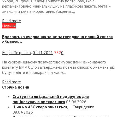
Учора, 20 грудня, Кабмін випустив постанову, якою
регламентовано мінімальну ціну на пласикові пакети. Мета –
зменшити їхнє використання. Зокрема,...
Read more
Новини
Броварська «червона» зона: затверджено повний список
обмежень
Марія Петренко
01.11.2021
782
0
—
На сьогоднішньому позачерговому засіданні виконавчого
комітету БМР було затверджено повний список обмежень, які
будуть діяти в Броварах під час «...
Read more
Стрічка новин
Статуетки як ідеальний подарунок для
поціновувачів прекрасного
03.06.2026
Ціни на АЗС скоро знизяться, –
Свириденко
08.04.2026