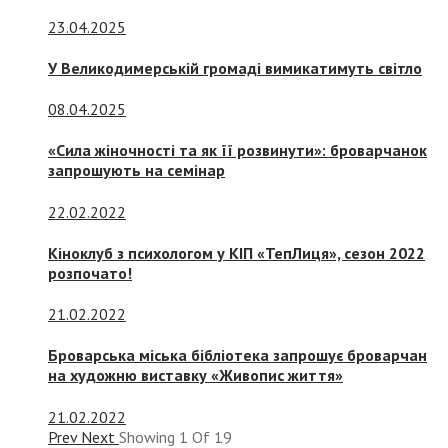
23.04.2025
У Великодимерській громаді вимикатимуть світло
08.04.2025
«Сила жіночності та як її розвинути»: броварчанок
запрошують на семінар
22.02.2022
Кіноклуб з психологом у КІП «ТепЛиця», сезон 2022
розпочато!
21.02.2022
Броварська міська бібліотека запрошує броварчан
на художню виставку «Живопис життя»
21.02.2022
Prev
Next
Showing
1
Of
19