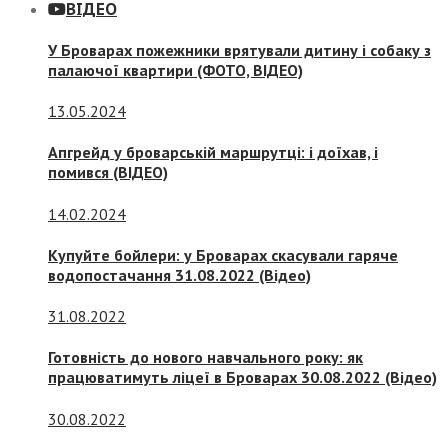
ВІДЕО
У Броварах пожежники врятували дитину і собаку з
палаючої квартири (ФОТО, ВІДЕО)
13.05.2024
Апгрейд у броварській маршрутці: і доїхав, і
помився (ВІДЕО)
14.02.2024
Купуйте бойлери: у Броварах скасували гаряче
водопостачання 31.08.2022 (Відео)
31.08.2022
Готовність до нового навчального року: як
працюватимуть ліцеї в Броварах 30.08.2022 (Відео)
30.08.2022