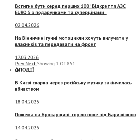
Встигни бути серед перших 100! Відкриття АЗС
EURO 5 з подарунками та суперцінами
02.04.2026
На Вінничині гучні мотоцикли хочуть вилучати у
власників та передавати на фронт
17.03.2026
Prev
Next
Showing
1
Of
851
ПОДІЇ
В Києві сварка через російську музику закінчилась
вбивством
18.04.2025
Пожежа на Броварщині: горіло поле під Баришівкою
14.04.2025