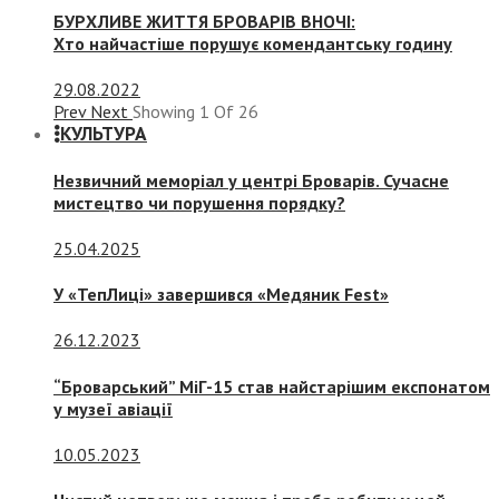
БУРХЛИВЕ ЖИТТЯ БРОВАРІВ ВНОЧІ:
Хто найчастіше порушує комендантську годину
29.08.2022
Prev
Next
Showing
1
Of
26
КУЛЬТУРА
Незвичний меморіал у центрі Броварів. Сучасне
мистецтво чи порушення порядку?
25.04.2025
У «ТепЛиці» завершився «Медяник Fest»
26.12.2023
“Броварський” МіГ-15 став найстарішим експонатом
у музеї авіації
10.05.2023