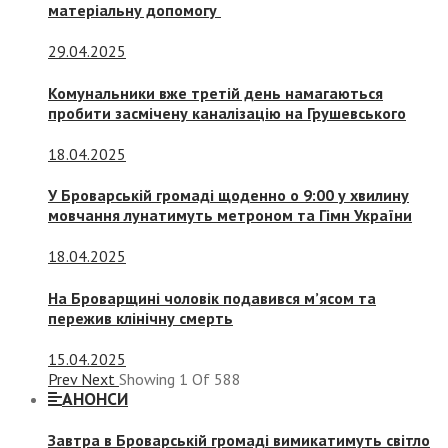
матеріальну допомогу
29.04.2025
Комунальники вже третій день намагаються
пробити засмічену каналізацію на Грушевського
18.04.2025
У Броварській громаді щоденно о 9:00 у хвилину
мовчання лунатимуть метроном та Гімн України
18.04.2025
На Броварщині чоловік подавився м’ясом та
пережив клінічну смерть
15.04.2025
Prev
Next
Showing
1
Of
588
АНОНСИ
Завтра в Броварській громаді вимикатимуть світло