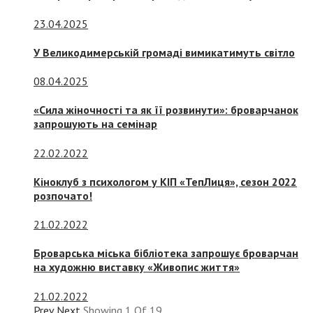
23.04.2025
У Великодимерській громаді вимикатимуть світло
08.04.2025
«Сила жіночності та як її розвинути»: броварчанок
запрошують на семінар
22.02.2022
Кіноклуб з психологом у КІП «ТепЛиця», сезон 2022
розпочато!
21.02.2022
Броварська міська бібліотека запрошує броварчан
на художню виставку «Живопис життя»
21.02.2022
Prev
Next
Showing
1
Of
19