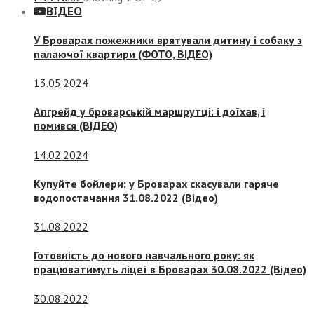
ВІДЕО
У Броварах пожежники врятували дитину і собаку з
палаючої квартири (ФОТО, ВІДЕО)
13.05.2024
Апгрейд у броварській маршрутці: і доїхав, і
помився (ВІДЕО)
14.02.2024
Купуйте бойлери: у Броварах скасували гаряче
водопостачання 31.08.2022 (Відео)
31.08.2022
Готовність до нового навчального року: як
працюватимуть ліцеї в Броварах 30.08.2022 (Відео)
30.08.2022