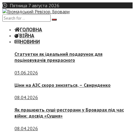
Skip
Пятница 7 августа 2026
to
content
ГОЛОВНА
ВІЙНА
НОВИНИ
Статуетки як ідеальний подарунок для
поціновувачів прекрасного
03.06.2026
Ціни на АЗС скоро знизяться, –
Свириденко
08.04.2026
Як працюють суші-ресторани у Броварах під час
війни: досвід «Сушия»
08.04.2026