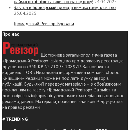
наймасштабнішої атаки з початку року!
24.04.2025
Завтра в Броварській громаді вимикатимуть світло
23.04.2025
Громадський Ревізор. Бровари
Про нас
Щотижнева загальнополітична газета
«Громадський Ревізор», свідоцтво про державну реєстрацію
друкованого ЗМІ КВ № 21097-10897Р. Засновник та
видавець: ТОВ «Незалежна інформаційна компанія «Голос
Київщини» Редакція може не поділяти думку авторів
публікацій. Будь-який передрук матеріалів – з обов’язковим
посиланням на газету «Громадський Ревізор». За зміст та
достовірність інформації у рекламних матеріалах відповідає
рекламодавець. Матеріали, позначені значком Р друкуються
на правах реклами.
# TRENDING