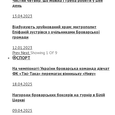
Чистий четвер: що можна і треба робити у цей
день
13.04.2023
Відбудують зруйнований храм: митрополит
Епіфаній зустрівся з очільниками Броварської
громади
12.01.2023
Prev
Next
Showing
1
Of
9
СПОРТ
На чемпіонаті України броварська команда дівчат
ФК «Тікі-Така» перемагає вінницьку «Ниву»
18.04.2025
Нагороди броварських боксерів на турнір в Білій
Церкві
09.04.2025