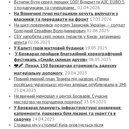
Встигни бути серед перших 100! Відкриття АЗС EURO 5
з подарунками та суперцінами
02.04.2026
На Вінничині гучні мотоцикли хочуть вилучати у
власників та передавати на фронт
17.03.2026
На щиті повернувся додому Захисник України, – солдат
Солодкий Серафим Володимирович
02.06.2025
СБУ запобігла серії нових терактів у Києві, затримано
агента
02.06.2025
У Калиті горів житловий будинок
19.05.2025
У Броварах пройшов благодійний хореографічний
фестиваль «Смайл скликає друзів»
08.05.2025
❤️‍🩹 Понад 150 броварчан отримають адресну
матеріальну допомогу
29.04.2025
Повний мирний план Трампа під назвою «‎Рамки
російсько-української угоди» вперше опублікували в ЗМІ
25.04.2025
Незвичний меморіал у центрі Броварів. Сучасне
мистецтво чи порушення порядку?
25.04.2025
У Броварах планують інфраструктурні оновлення:
капремонти, парковка біля лікарні та укриття в
садочку
24.04.2025
Страшна ніч у столиці! Київ оговтується після