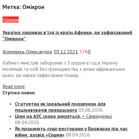
Метка:
Омікрон
Новини
Україна закриває в’їзд із країн Африки, де зафіксований
“Омікрон”
Громовець Олександра
03.12.2021
576
0
—
Кабінет міністрів заборонив з 3 грудня в’їзд в Україну
іноземців та осіб без громадянства з низки африканських
країн, де наразі зафіксовано пошир...
Read more
Стрічка новин
Статуетки як ідеальний подарунок для
поціновувачів прекрасного
03.06.2026
Ціни на АЗС скоро знизяться, –
Свириденко
08.04.2026
Як працюють суші-ресторани у Броварах під час
війни: досвід «Сушия»
08.04.2026