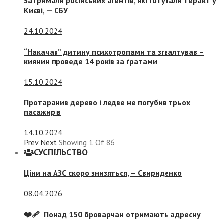
Затримали російських агентів, які готували теракт у
Києві, — СБУ
24.10.2024
“Накачав” дитину психотропами та згвалтував –
киянин проведе 14 років за ґратами
15.10.2024
Протаранив дерево і ледве не погубив трьох
пасажирів
14.10.2024
Prev
Next
Showing
1
Of
86
СУСПIЛЬСТВО
Ціни на АЗС скоро знизяться, –
Свириденко
08.04.2026
❤️‍🩹 Понад 150 броварчан отримають адресну