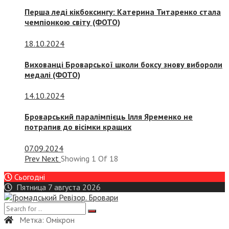
Перша леді кікбоксингу: Катерина Титаренко стала
чемпіонкою світу (ФОТО)
18.10.2024
Вихованці Броварської школи боксу знову вибороли
медалі (ФОТО)
14.10.2024
Броварський паралімпієць Ілля Яременко не
потрапив до вісімки кращих
07.09.2024
Prev
Next
Showing
1
Of
18
Сьогодні
Пятница 7 августа 2026
Метка:
Омікрон