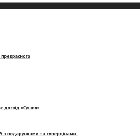
в прекрасного
и: досвід «Сушия»
 5 з подарунками та суперцінами