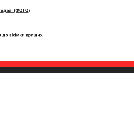
медалі (ФОТО)
 до вісімки кращих