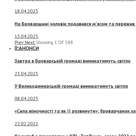
18.04.2025
На Броварщині чоловік подавився м’ясом та пережив 
15.04.2025
Prev
Next
Showing
1
Of
588
АНОНСИ
Завтра в Броварській громаді вимикатимуть світло
23.04.2025
У Великодимерській громаді вимикатимуть світло
08.04.2025
«Сила жіночності та як її розвинути»: броварчанок 
22.02.2022
Кіноклуб з психологом у КІП «ТепЛиця», сезон 2022 р