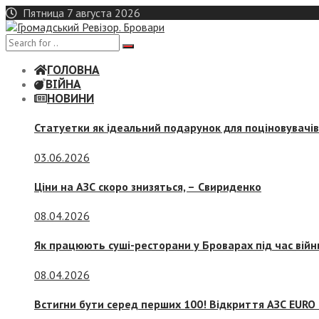
Skip
Пятница 7 августа 2026
to
content
ГОЛОВНА
ВІЙНА
НОВИНИ
Статуетки як ідеальний подарунок для поціновувачі
03.06.2026
Ціни на АЗС скоро знизяться, –
Свириденко
08.04.2026
Як працюють суші-ресторани у Броварах під час війн
08.04.2026
Встигни бути серед перших 100! Відкриття АЗС EURO