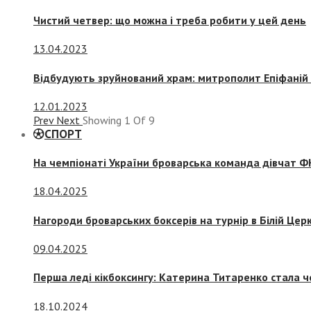
Чистий четвер: що можна і треба робити у цей день
13.04.2023
Відбудують зруйнований храм: митрополит Епіфаній 
12.01.2023
Prev
Next
Showing
1
Of
9
СПОРТ
На чемпіонаті України броварська команда дівчат ФК
18.04.2025
Нагороди броварських боксерів на турнір в Білій Церк
09.04.2025
Перша леді кікбоксингу: Катерина Титаренко стала ч
18.10.2024