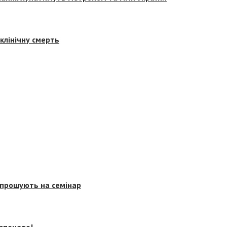
клінічну смерть
запрошують на семінар
озпочато!