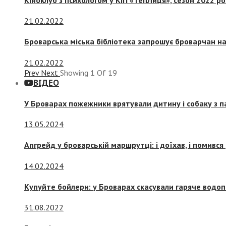
21.02.2022
Броварська міська бібліотека запрошує броварчан 
21.02.2022
Prev
Next
Showing
1
Of
19
ВІДЕО
У Броварах пожежники врятували дитину і собаку з 
13.05.2024
Апгрейд у броварській маршрутці: і доїхав, і помився
14.02.2024
Купуйте бойлери: у Броварах скасували гаряче водоп
31.08.2022