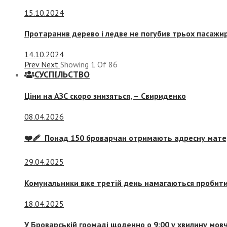
15.10.2024
Протаранив дерево і ледве не погубив трьох пасажир
14.10.2024
Prev
Next
Showing
1
Of
86
СУСПIЛЬСТВО
Ціни на АЗС скоро знизяться, –
Свириденко
08.04.2026
❤️‍🩹 Понад 150 броварчан отримають адресну мат
29.04.2025
Комунальники вже третій день намагаються пробити 
18.04.2025
У Броварській громаді щоденно о 9:00 у хвилину мо