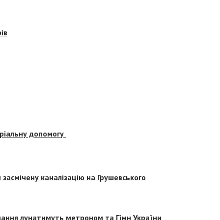
ів
еріальну допомогу
засмічену каналізацію на Грушевського
вчання лунатимуть метроном та Гімн України