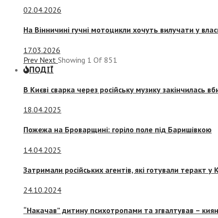
02.04.2026
На Вінничині гучні мотоцикли хочуть вилучати у вла
17.03.2026
Prev
Next
Showing
1
Of
851
ПОДІЇ
В Києві сварка через російську музику закінчилась в
18.04.2025
Пожежа на Броварщині: горіло поле під Баришівкою
14.04.2025
Затримали російських агентів, які готували теракт у К
24.10.2024
“Накачав” дитину психотропами та згвалтував – киян