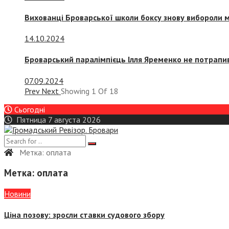
Вихованці Броварської школи боксу знову вибороли 
14.10.2024
Броварський паралімпієць Ілля Яременко не потрапив
07.09.2024
Prev
Next
Showing
1
Of
18
Сьогодні
Пятница 7 августа 2026
Метка:
оплата
Метка:
оплата
Новини
Ціна позову: зросли ставки судового збору