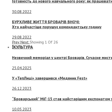
Готовність до нового навчального року: як працювати
30.08.2022
БУРХЛИВЕ ЖИТТЯ БРОВАРІВ ВНОЧІ:
Хто найчастіше порушує комендантську годину
29.08.2022
Prev
Next
Showing
1
Of
26
КУЛЬТУРА
Незвичний меморіал у центрі Броварів. Сучасне мис
25.04.2025
У «ТепЛиці» завершився «Медяник Fest»
26.12.2023
“Броварський” МіГ-15 став найстарішим експонатом у
10.05.2023