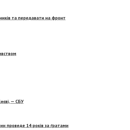
сників та передавати на фронт
бивством
иєві, — СБУ
ин проведе 14 років за ґратами