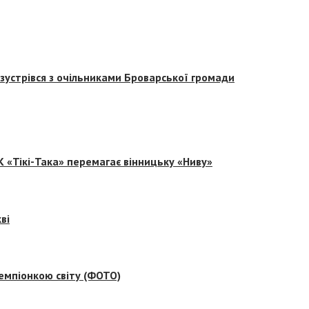
зустрівся з очільниками Броварської громади
 «Тікі-Така» перемагає вінницьку «Ниву»
ві
емпіонкою світу (ФОТО)