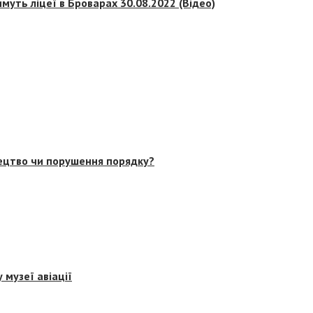
муть ліцеї в Броварах 30.08.2022 (Відео)
тецтво чи порушення порядку?
 музеї авіації