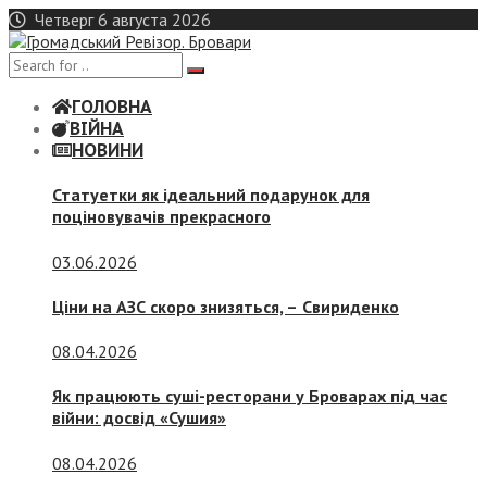
Skip
Четверг 6 августа 2026
to
content
ГОЛОВНА
ВІЙНА
НОВИНИ
Статуетки як ідеальний подарунок для
поціновувачів прекрасного
03.06.2026
Ціни на АЗС скоро знизяться, –
Свириденко
08.04.2026
Як працюють суші-ресторани у Броварах під час
війни: досвід «Сушия»
08.04.2026