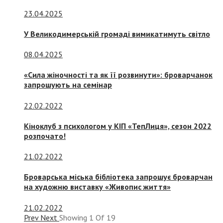
23.04.2025
У Великодимерській громаді вимикатимуть світло
08.04.2025
«Сила жіночності та як її розвинути»: броварчанок
запрошують на семінар
22.02.2022
Кіноклуб з психологом у КІП «ТепЛиця», сезон 2022
розпочато!
21.02.2022
Броварська міська бібліотека запрошує броварчан
на художню виставку «Живопис життя»
21.02.2022
Prev
Next
Showing
1
Of
19