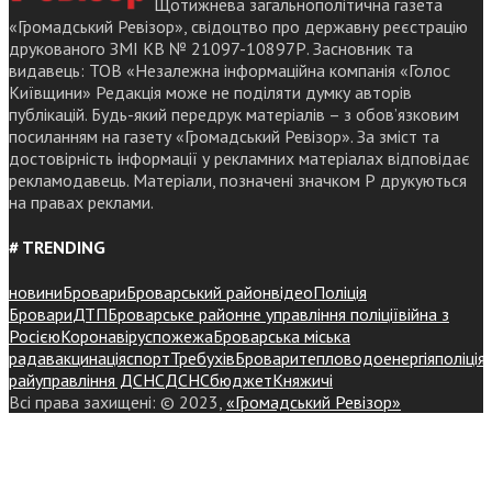
Щотижнева загальнополітична газета
«Громадський Ревізор», свідоцтво про державну реєстрацію
друкованого ЗМІ КВ № 21097-10897Р. Засновник та
видавець: ТОВ «Незалежна інформаційна компанія «Голос
Київщини» Редакція може не поділяти думку авторів
публікацій. Будь-який передрук матеріалів – з обов’язковим
посиланням на газету «Громадський Ревізор». За зміст та
достовірність інформації у рекламних матеріалах відповідає
рекламодавець. Матеріали, позначені значком Р друкуються
на правах реклами.
# TRENDING
новини
Бровари
Броварський район
відео
Поліція
Бровари
ДТП
Броварське районне управління поліції
війна з
Росією
Коронавірус
пожежа
Броварська міська
рада
вакцинація
спорт
Требухів
Броваритепловодоенергія
поліція
райуправління ДСНС
ДСНС
бюджет
Княжичі
Всі права захищені: © 2023,
«Громадський Ревізор»