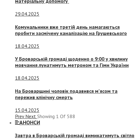
матеріальну допомогу
29.04.2025
Комунальники вже третій день намагаються
пробити засмічену каналізацію на Грушевського
18.04.2025
У Броварській громаді щоденно о 9:00 у хвилину
мовчання лунатимуть метроном та Гімн України
18.04.2025
На Броварщині чоловік подавився м’ясом та
пережив клінічну смерть
15.04.2025
Prev
Next
Showing
1
Of
588
АНОНСИ
Завтра в Броварській громаді вимикатимуть світло