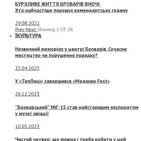
БУРХЛИВЕ ЖИТТЯ БРОВАРІВ ВНОЧІ:
Хто найчастіше порушує комендантську годину
29.08.2022
Prev
Next
Showing
1
Of
26
КУЛЬТУРА
Незвичний меморіал у центрі Броварів. Сучасне
мистецтво чи порушення порядку?
25.04.2025
У «ТепЛиці» завершився «Медяник Fest»
26.12.2023
“Броварський” МіГ-15 став найстарішим експонатом
у музеї авіації
10.05.2023
Чистий четвер: що можна і треба робити у цей