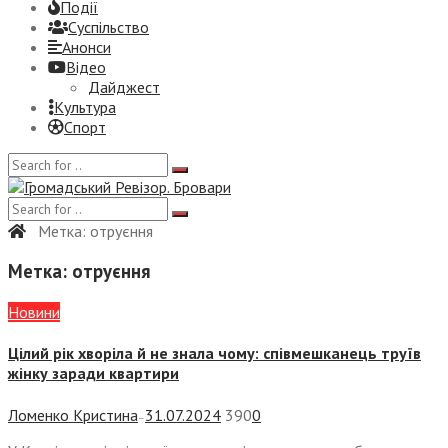
Події
Суспiльство
Анонси
Відео
Дайджест
Культура
Спорт
Метка:
отруєння
Метка:
отруєння
Новини
Цілий рік хворіла й не знала чому: співмешканець труїв
жінку заради квартири
Ломенко Кристина
31.07.2024
390
0
—