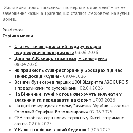
“Жили вони довго і щасливо, і померли в один день” – це не
завершення казки, а трагедія, що сталася 29 жовтня, на вулиці
Воїнів...
Read more
Стрічка новин
Статуетки як ідеальний подарунок для
поціновувачів прекрасного
03.06.2026
Ціни на АЗС скоро знизяться, –
Свириденко
08.04.2026
Як працюють суші-ресторани у Броварах під час
війни: досвід «Сушия»
08.04.2026
Встигни бути серед перших 100! Відкриття АЗС EURO 5
з подарунками та суперцінами
02.04.2026
На Вінничині гучні мотоцикли хочуть вилучати у
власників та передавати на фронт
17.03.2026
На щиті повернувся додому Захисник України, – солдат
Солодкий Серафим Володимирович
02.06.2025
СБУ запобігла серії нових терактів у Києві, затримано
агента
02.06.2025
У Калиті горів житловий будинок
19.05.2025