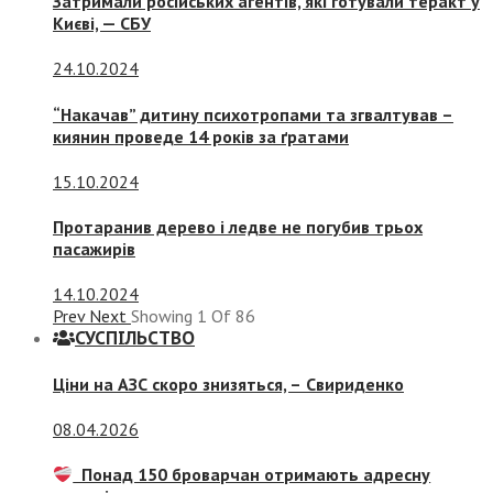
Затримали російських агентів, які готували теракт у
Києві, — СБУ
24.10.2024
“Накачав” дитину психотропами та згвалтував –
киянин проведе 14 років за ґратами
15.10.2024
Протаранив дерево і ледве не погубив трьох
пасажирів
14.10.2024
Prev
Next
Showing
1
Of
86
СУСПIЛЬСТВО
Ціни на АЗС скоро знизяться, –
Свириденко
08.04.2026
Понад 150 броварчан отримають адресну