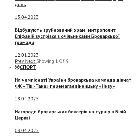
день
13.04.2023
Відбудують зруйнований храм: митрополит
Епіфаній зустрівся з очільниками Броварської
громади
12.01.2023
Prev
Next
Showing
1
Of
9
СПОРТ
На чемпіонаті України броварська команда дівчат
ФК «Тікі-Така» перемагає вінницьку «Ниву»
18.04.2025
Нагороди броварських боксерів на турнір в Білій
Церкві
09.04.2025