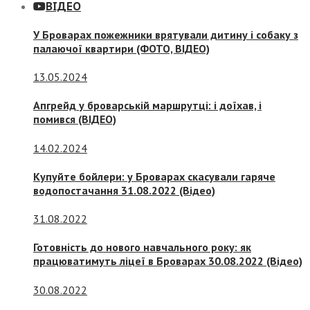
ВІДЕО
У Броварах пожежники врятували дитину і собаку з
палаючої квартири (ФОТО, ВІДЕО)
13.05.2024
Апгрейд у броварській маршрутці: і доїхав, і
помився (ВІДЕО)
14.02.2024
Купуйте бойлери: у Броварах скасували гаряче
водопостачання 31.08.2022 (Відео)
31.08.2022
Готовність до нового навчального року: як
працюватимуть ліцеї в Броварах 30.08.2022 (Відео)
30.08.2022