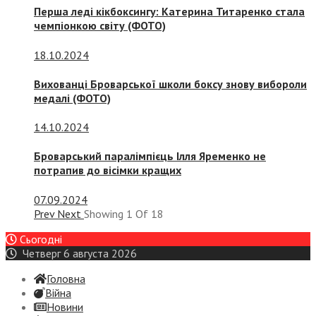
Перша леді кікбоксингу: Катерина Титаренко стала
чемпіонкою світу (ФОТО)
18.10.2024
Вихованці Броварської школи боксу знову вибороли
медалі (ФОТО)
14.10.2024
Броварський паралімпієць Ілля Яременко не
потрапив до вісімки кращих
07.09.2024
Prev
Next
Showing
1
Of
18
Сьогодні
Четверг 6 августа 2026
Головна
Війна
Новини