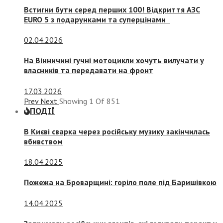
Встигни бути серед перших 100! Відкриття АЗС
EURO 5 з подарунками та суперцінами
02.04.2026
На Вінничині гучні мотоцикли хочуть вилучати у
власників та передавати на фронт
17.03.2026
Prev
Next
Showing
1
Of
851
ПОДІЇ
В Києві сварка через російську музику закінчилась
вбивством
18.04.2025
Пожежа на Броварщині: горіло поле під Баришівкою
14.04.2025