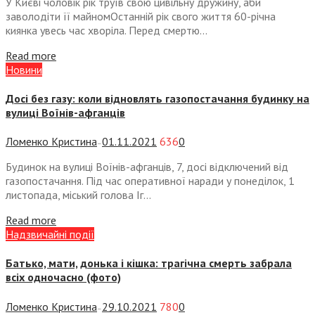
У Києві чоловік рік труїв свою цивільну дружину, аби
заволодіти її майномОстанній рік свого життя 60-річна
киянка увесь час хворіла. Перед смертю...
Read more
Новини
Досі без газу: коли відновлять газопостачання будинку на
вулиці Воїнів-афганців
Ломенко Кристина
01.11.2021
636
0
—
Будинок на вулиці Воїнів-афганців, 7, досі відключений від
газопостачання. Під час оперативної наради у понеділок, 1
листопада, міський голова Іг...
Read more
Надзвичайні події
Батько, мати, донька і кішка: трагічна смерть забрала
всіх одночасно (фото)
Ломенко Кристина
29.10.2021
780
0
—