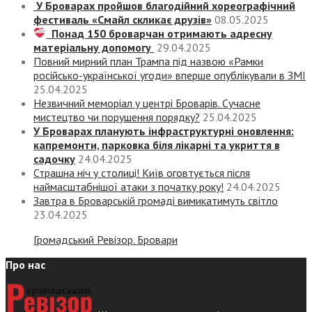
У Броварах пройшов благодійний хореографічний
фестиваль «Смайл скликає друзів»
08.05.2025
Понад 150 броварчан отримають адресну
матеріальну допомогу
29.04.2025
Повний мирний план Трампа під назвою «‎Рамки
російсько-української угоди» вперше опублікували в ЗМІ
25.04.2025
Незвичний меморіал у центрі Броварів. Сучасне
мистецтво чи порушення порядку?
25.04.2025
У Броварах планують інфраструктурні оновлення:
капремонти, парковка біля лікарні та укриття в
садочку
24.04.2025
Страшна ніч у столиці! Київ оговтується після
наймасштабнішої атаки з початку року!
24.04.2025
Завтра в Броварській громаді вимикатимуть світло
23.04.2025
Громадський Ревізор. Бровари
Про нас