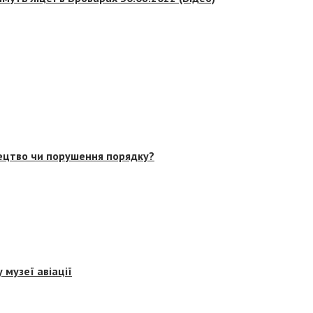
тецтво чи порушення порядку?
 музеї авіації