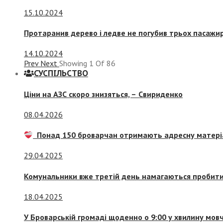
15.10.2024
Протаранив дерево і ледве не погубив трьох пасажир
14.10.2024
Prev
Next
Showing
1
Of
86
СУСПIЛЬСТВО
Ціни на АЗС скоро знизяться, –
Свириденко
08.04.2026
Понад 150 броварчан отримають адресну матері
29.04.2025
Комунальники вже третій день намагаються пробити 
18.04.2025
У Броварській громаді щоденно о 9:00 у хвилину мо