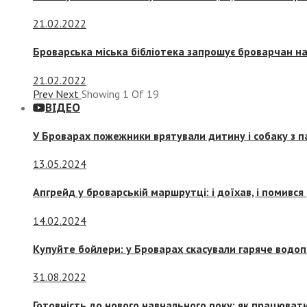
21.02.2022
Броварська міська бібліотека запрошує броварчан 
21.02.2022
Prev
Next
Showing
1
Of
19
ВІДЕО
У Броварах пожежники врятували дитину і собаку з 
13.05.2024
Апгрейд у броварській маршрутці: і доїхав, і помився
14.02.2024
Купуйте бойлери: у Броварах скасували гаряче водоп
31.08.2022
Готовність до нового навчального року: як працювати