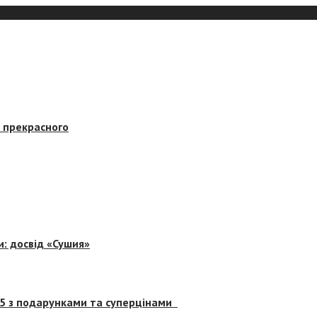
в прекрасного
и: досвід «Сушия»
 5 з подарунками та суперцінами