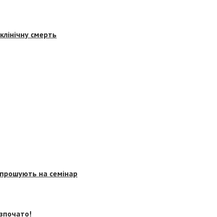
клінічну смерть
запрошують на семінар
озпочато!