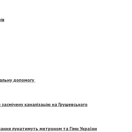
ів
альну допомогу
засмічену каналізацію на Грушевського
вчання лунатимуть метроном та Гімн України