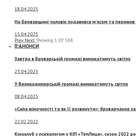
18.04.2025
На Броварщині чоловік подавився м’ясом та пережив 
15.04.2025
Prev
Next
Showing
1
Of
588
АНОНСИ
Завтра в Броварській громаді вимикатимуть світло
23.04.2025
У Великодимерській громаді вимикатимуть світло
08.04.2025
«Сила жіночності та як її розвинути»: броварчанок 
22.02.2022
Кіноклуб з психологом у КІП «ТепЛиця», сезон 2022 р