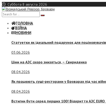
Skip
Суббота 8 августа 2026
to
content
ГОЛОВНА
ВІЙНА
НОВИНИ
Статуетки як ідеальний подарунок для поціновувачі
03.06.2026
Ціни на АЗС скоро знизяться, –
Свириденко
08.04.2026
Як працюють суші-ресторани у Броварах під час війн
08.04.2026
Встигни бути серед перших 100! Відкриття АЗС EURO