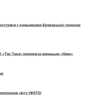
зустрівся з очільниками Броварської громади
 «Тікі-Така» перемагає вінницьку «Ниву»
ві
емпіонкою світу (ФОТО)