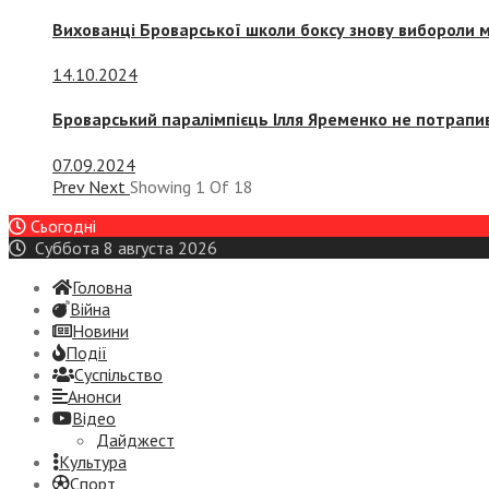
Вихованці Броварської школи боксу знову вибороли 
14.10.2024
Броварський паралімпієць Ілля Яременко не потрапив
07.09.2024
Prev
Next
Showing
1
Of
18
Сьогодні
Суббота 8 августа 2026
Головна
Війна
Новини
Події
Суспiльство
Анонси
Відео
Дайджест
Культура
Спорт