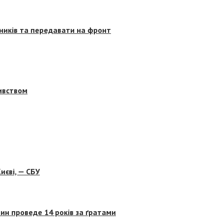
сників та передавати на фронт
бивством
иєві, — СБУ
ин проведе 14 років за ґратами