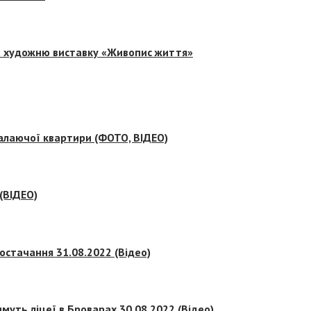
на художню виставку «Живопис життя»
палаючої квартири (ФОТО, ВІДЕО)
 (ВІДЕО)
остачання 31.08.2022 (Відео)
муть ліцеї в Броварах 30.08.2022 (Відео)