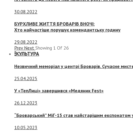
30.08.2022
БУРХЛИВЕ ЖИТТЯ БРОВАРІВ ВНОЧІ:
Хто найчастіше порушує комендантську годину
29.08.2022
Prev
Next
Showing
1
Of
26
КУЛЬТУРА
Незвичний меморіал у центрі Броварів. Сучасне мис
25.04.2025
У «ТепЛиці» завершився «Медяник Fest»
26.12.2023
“Броварський” МіГ-15 став найстарішим експонатом у
10.05.2023