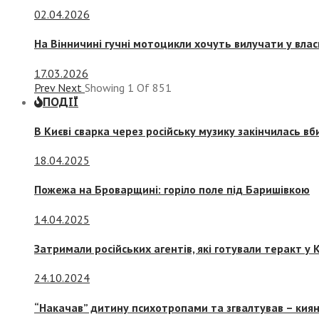
02.04.2026
На Вінничині гучні мотоцикли хочуть вилучати у вла
17.03.2026
Prev
Next
Showing
1
Of
851
ПОДІЇ
В Києві сварка через російську музику закінчилась в
18.04.2025
Пожежа на Броварщині: горіло поле під Баришівкою
14.04.2025
Затримали російських агентів, які готували теракт у К
24.10.2024
“Накачав” дитину психотропами та згвалтував – киян