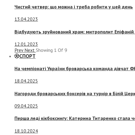
Чистий четвер: що можна і треба робити у цей день
13.04.2023
Відбудують зруйнований храм: митрополит Епіфаній 
12.01.2023
Prev
Next
Showing
1
Of
9
СПОРТ
На чемпіонаті України броварська команда дівчат ФК
18.04.2025
Нагороди броварських боксерів на турнір в Білій Церк
09.04.2025
Перша леді кікбоксингу: Катерина Титаренко стала ч
18.10.2024