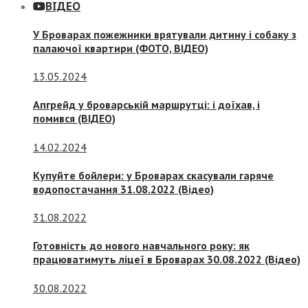
ВІДЕО
У Броварах пожежники врятували дитину і собаку з
палаючої квартири (ФОТО, ВІДЕО)
13.05.2024
Апгрейд у броварській маршрутці: і доїхав, і
помився (ВІДЕО)
14.02.2024
Купуйте бойлери: у Броварах скасували гаряче
водопостачання 31.08.2022 (Відео)
31.08.2022
Готовність до нового навчального року: як
працюватимуть ліцеї в Броварах 30.08.2022 (Відео)
30.08.2022