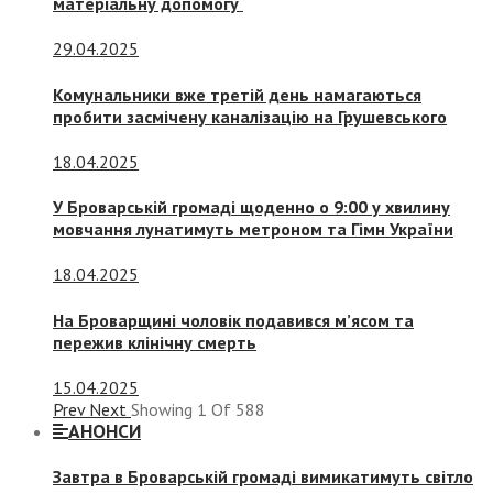
матеріальну допомогу
29.04.2025
Комунальники вже третій день намагаються
пробити засмічену каналізацію на Грушевського
18.04.2025
У Броварській громаді щоденно о 9:00 у хвилину
мовчання лунатимуть метроном та Гімн України
18.04.2025
На Броварщині чоловік подавився м’ясом та
пережив клінічну смерть
15.04.2025
Prev
Next
Showing
1
Of
588
АНОНСИ
Завтра в Броварській громаді вимикатимуть світло