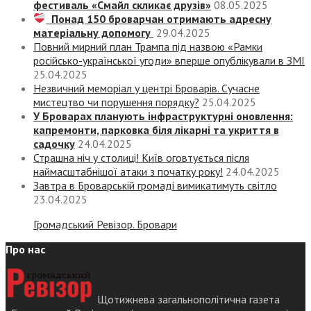
фестиваль «Смайл скликає друзів»
08.05.2025
Понад 150 броварчан отримають адресну
матеріальну допомогу
29.04.2025
Повний мирний план Трампа під назвою «‎Рамки
російсько-української угоди» вперше опублікували в ЗМІ
25.04.2025
Незвичний меморіал у центрі Броварів. Сучасне
мистецтво чи порушення порядку?
25.04.2025
У Броварах планують інфраструктурні оновлення:
капремонти, парковка біля лікарні та укриття в
садочку
24.04.2025
Страшна ніч у столиці! Київ оговтується після
наймасштабнішої атаки з початку року!
24.04.2025
Завтра в Броварській громаді вимикатимуть світло
23.04.2025
Громадський Ревізор. Бровари
Про нас
Щотижнева загальнополітична газета