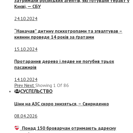
Затримали російських агентів, які готували теракт у
Києві, — СБУ
24.10.2024
“Накачав” дитину психотропами та згвалтував –
киянин проведе 14 років за ґратами
15.10.2024
Протаранив дерево і ледве не погубив трьох
пасажирів
14.10.2024
Prev
Next
Showing
1
Of
86
СУСПIЛЬСТВО
Ціни на АЗС скоро знизяться, –
Свириденко
08.04.2026
Понад 150 броварчан отримають адресну