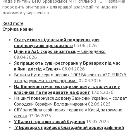
Рада з питань ВПО Броварської МТГ спільно з ГО “Незламна”
проводить опитування для кращої взаємодії та надання
допомоги у вирішенні н...
Read more
Стрічка новин
Статуетки як ідеальний подарунок для
поціновувачів прекрасного
03.06.2026
Ціни на АЗС скоро знизяться, –
Свириденко
08.04.2026
Як працюють суші-ресторани у Броварах під час
війни: досвід «Сушия»
08.04.2026
Встигни бути серед перших 100! Відкриття АЗС EURO 5
з подарунками та суперцінами
02.04.2026
На Вінничині гучні мотоцикли хочуть вилучати у
власників та передавати на фронт
17.03.2026
На щиті повернувся додому Захисник України, – солдат
Солодкий Серафим Володимирович
02.06.2025
СБУ запобігла серії нових терактів у Києві, затримано
агента
02.06.2025
У Калиті горів житловий будинок
19.05.2025
У Броварах пройшов благодійний хореографічний