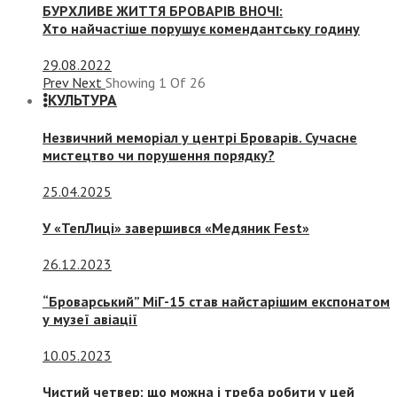
БУРХЛИВЕ ЖИТТЯ БРОВАРІВ ВНОЧІ:
Хто найчастіше порушує комендантську годину
29.08.2022
Prev
Next
Showing
1
Of
26
КУЛЬТУРА
Незвичний меморіал у центрі Броварів. Сучасне
мистецтво чи порушення порядку?
25.04.2025
У «ТепЛиці» завершився «Медяник Fest»
26.12.2023
“Броварський” МіГ-15 став найстарішим експонатом
у музеї авіації
10.05.2023
Чистий четвер: що можна і треба робити у цей