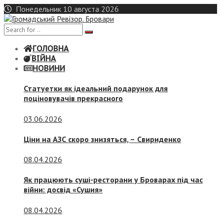
Skip
Понедельник 10 августа 2026
to
content
ГОЛОВНА
ВІЙНА
НОВИНИ
Статуетки як ідеальний подарунок для
поціновувачів прекрасного
03.06.2026
Ціни на АЗС скоро знизяться, –
Свириденко
08.04.2026
Як працюють суші-ресторани у Броварах під час
війни: досвід «Сушия»
08.04.2026