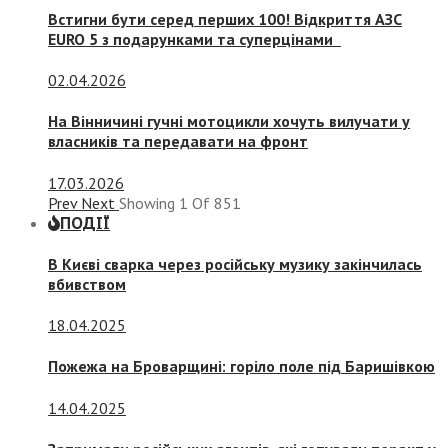
Встигни бути серед перших 100! Відкриття АЗС
EURO 5 з подарунками та суперцінами
02.04.2026
На Вінничині гучні мотоцикли хочуть вилучати у
власників та передавати на фронт
17.03.2026
Prev
Next
Showing
1
Of
851
ПОДІЇ
В Києві сварка через російську музику закінчилась
вбивством
18.04.2025
Пожежа на Броварщині: горіло поле під Баришівкою
14.04.2025