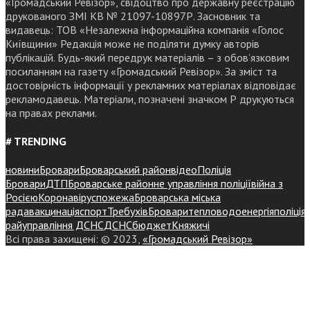
«Громадський Ревізор», свідоцтво про державну реєстрацію
друкованого ЗМІ КВ № 21097-10897Р. Засновник та
видавець: ТОВ «Незалежна інформаційна компанія «Голос
Київщини» Редакція може не поділяти думку авторів
публікацій. Будь-який передрук матеріалів – з обов’язковим
посиланням на газету «Громадський Ревізор». За зміст та
достовірність інформації у рекламних матеріалах відповідає
рекламодавець. Матеріали, позначені значком Р друкуються
на правах реклами.
# TRENDING
новини
Бровари
Броварський район
відео
Поліція
Бровари
ДТП
Броварське районне управління поліції
війна з
Росією
Коронавірус
пожежа
Броварська міська
рада
вакцинація
спорт
Требухів
Броваритепловодоенергія
поліція
райуправління ДСНС
ДСНС
бюджет
Княжичі
Всі права захищені: © 2023,
«Громадський Ревізор»