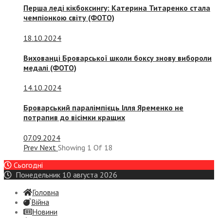
Перша леді кікбоксингу: Катерина Титаренко стала
чемпіонкою світу (ФОТО)
18.10.2024
Вихованці Броварської школи боксу знову вибороли
медалі (ФОТО)
14.10.2024
Броварський паралімпієць Ілля Яременко не
потрапив до вісімки кращих
07.09.2024
Prev
Next
Showing
1
Of
18
Сьогодні
Понедельник 10 августа 2026
Головна
Війна
Новини