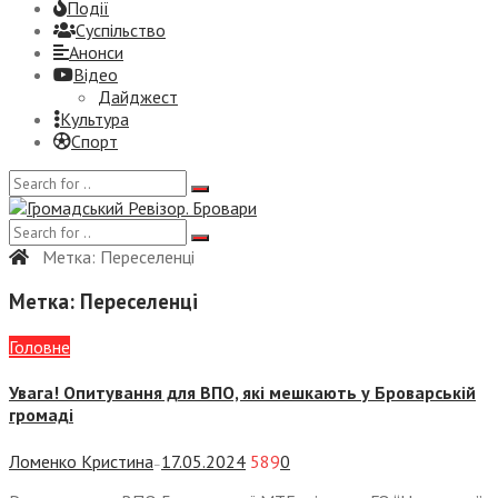
Події
Суспiльство
Анонси
Відео
Дайджест
Культура
Спорт
Метка:
Переселенці
Метка:
Переселенці
Головне
Увага! Опитування для ВПО, які мешкають у Броварській
громаді
Ломенко Кристина
17.05.2024
589
0
—