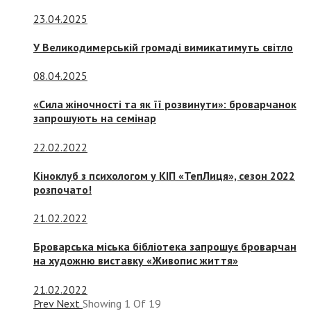
23.04.2025
У Великодимерській громаді вимикатимуть світло
08.04.2025
«Сила жіночності та як її розвинути»: броварчанок
запрошують на семінар
22.02.2022
Кіноклуб з психологом у КІП «ТепЛиця», сезон 2022
розпочато!
21.02.2022
Броварська міська бібліотека запрошує броварчан
на художню виставку «Живопис життя»
21.02.2022
Prev
Next
Showing
1
Of
19