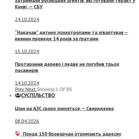
Затримали російських агентів, які готували теракт у
Києві, — СБУ
24.10.2024
“Накачав” дитину психотропами та згвалтував –
киянин проведе 14 років за ґратами
15.10.2024
Протаранив дерево і ледве не погубив трьох
пасажирів
14.10.2024
Prev
Next
Showing
1
Of
86
СУСПIЛЬСТВО
Ціни на АЗС скоро знизяться, –
Свириденко
08.04.2026
Понад 150 броварчан отримають адресну