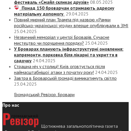
фестиваль «Смайл скликає друзів»
08.05.2025
Понад 150 броварчан отримають адресну
матеріальну допомогу
29.04.2025
Повний мирний план Трампа під назвою «‎Рамки
російсько-української угоди» вперше опублікували в ЗМІ
25.04.2025
Незвичний меморіал у центрі Броварів. Сучасне
мистецтво чи порушення порядку?
25.04.2025
У Броварах планують інфраструктурні оновлення:
капремонти, парковка біля лікарні та укриття в
садочку
24.04.2025
Страшна ніч у столиці! Київ оговтується після
наймасштабнішої атаки з початку року!
24.04.2025
Завтра в Броварській громаді вимикатимуть світло
23.04.2025
Громадський Ревізор. Бровари
Про нас
Щотижнева загальнополітична газета