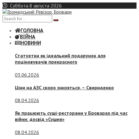
Skip
Суббота 8 августа 2026
to
content
ГОЛОВНА
ВІЙНА
НОВИНИ
Статуетки як ідеальний подарунок для
поціновувачів прекрасного
03.06.2026
Ціни на АЗС скоро знизяться, –
Свириденко
08.04.2026
Як працюють суші-ресторани у Броварах під час
війни: досвід «Сушия»
08.04.2026