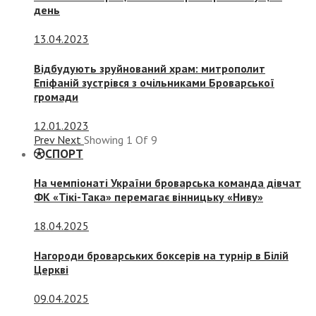
день
13.04.2023
Відбудують зруйнований храм: митрополит
Епіфаній зустрівся з очільниками Броварської
громади
12.01.2023
Prev
Next
Showing
1
Of
9
СПОРТ
На чемпіонаті України броварська команда дівчат
ФК «Тікі-Така» перемагає вінницьку «Ниву»
18.04.2025
Нагороди броварських боксерів на турнір в Білій
Церкві
09.04.2025