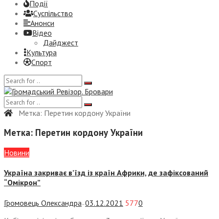
Події
Суспiльство
Анонси
Відео
Дайджест
Культура
Спорт
Метка:
Перетин кордону України
Метка:
Перетин кордону України
Новини
Україна закриває в’їзд із країн Африки, де зафіксований
“Омікрон”
Громовець Олександра
03.12.2021
577
0
—