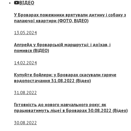
ВІДЕО
У Броварах пожежники врятували дитину і собаку з
палаючої квартири (ФОТО, ВІДЕО)
13.05.2024
Апгрейд у броварській маршрутці: і доїхав, і
помився (ВІДЕО)
14.02.2024
Купуйте бойлери: у Броварах скасували гаряче
водопостачання 31.08.2022 (Відео)
31.08.2022
Готовність до нового навчального року: як
працюватимуть ліцеї в Броварах 30.08.2022 (Відео)
30.08.2022