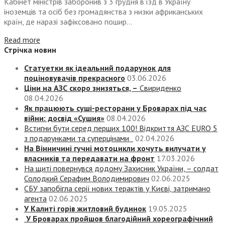
Кабінет міністрів заборонив з 3 грудня в’їзд в Україну
іноземців та осіб без громадянства з низки африканських
країн, де наразі зафіксовано пошир...
Read more
Стрічка новин
Статуетки як ідеальний подарунок для
поціновувачів прекрасного
03.06.2026
Ціни на АЗС скоро знизяться, –
Свириденко
08.04.2026
Як працюють суші-ресторани у Броварах під час
війни: досвід «Сушия»
08.04.2026
Встигни бути серед перших 100! Відкриття АЗС EURO 5
з подарунками та суперцінами
02.04.2026
На Вінничині гучні мотоцикли хочуть вилучати у
власників та передавати на фронт
17.03.2026
На щиті повернувся додому Захисник України, – солдат
Солодкий Серафим Володимирович
02.06.2025
СБУ запобігла серії нових терактів у Києві, затримано
агента
02.06.2025
У Калиті горів житловий будинок
19.05.2025
У Броварах пройшов благодійний хореографічний