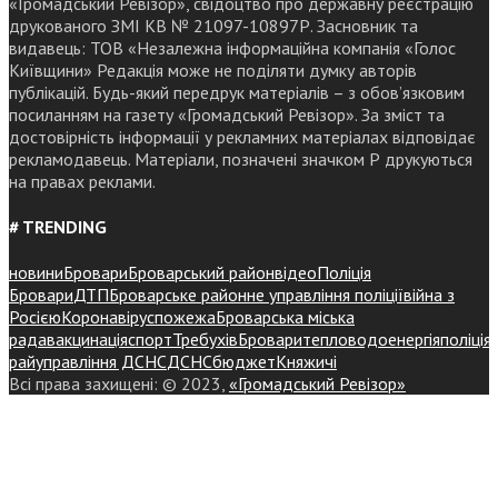
«Громадський Ревізор», свідоцтво про державну реєстрацію
друкованого ЗМІ КВ № 21097-10897Р. Засновник та
видавець: ТОВ «Незалежна інформаційна компанія «Голос
Київщини» Редакція може не поділяти думку авторів
публікацій. Будь-який передрук матеріалів – з обов’язковим
посиланням на газету «Громадський Ревізор». За зміст та
достовірність інформації у рекламних матеріалах відповідає
рекламодавець. Матеріали, позначені значком Р друкуються
на правах реклами.
# TRENDING
новини
Бровари
Броварський район
відео
Поліція
Бровари
ДТП
Броварське районне управління поліції
війна з
Росією
Коронавірус
пожежа
Броварська міська
рада
вакцинація
спорт
Требухів
Броваритепловодоенергія
поліція
райуправління ДСНС
ДСНС
бюджет
Княжичі
Всі права захищені: © 2023,
«Громадський Ревізор»