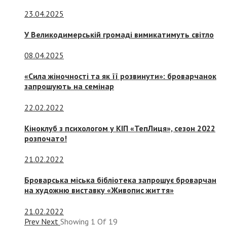
23.04.2025
У Великодимерській громаді вимикатимуть світло
08.04.2025
«Сила жіночності та як її розвинути»: броварчанок
запрошують на семінар
22.02.2022
Кіноклуб з психологом у КІП «ТепЛиця», сезон 2022
розпочато!
21.02.2022
Броварська міська бібліотека запрошує броварчан
на художню виставку «Живопис життя»
21.02.2022
Prev
Next
Showing
1
Of
19