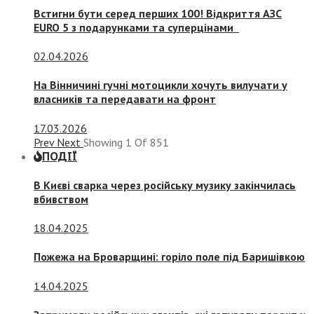
Встигни бути серед перших 100! Відкриття АЗС
EURO 5 з подарунками та суперцінами
02.04.2026
На Вінничині гучні мотоцикли хочуть вилучати у
власників та передавати на фронт
17.03.2026
Prev
Next
Showing
1
Of
851
ПОДІЇ
В Києві сварка через російську музику закінчилась
вбивством
18.04.2025
Пожежа на Броварщині: горіло поле під Баришівкою
14.04.2025