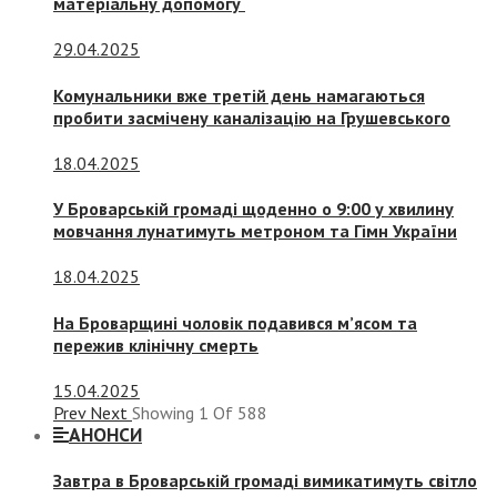
матеріальну допомогу
29.04.2025
Комунальники вже третій день намагаються
пробити засмічену каналізацію на Грушевського
18.04.2025
У Броварській громаді щоденно о 9:00 у хвилину
мовчання лунатимуть метроном та Гімн України
18.04.2025
На Броварщині чоловік подавився м’ясом та
пережив клінічну смерть
15.04.2025
Prev
Next
Showing
1
Of
588
АНОНСИ
Завтра в Броварській громаді вимикатимуть світло