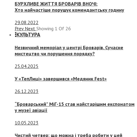
БУРХЛИВЕ ЖИТТЯ БРОВАРІВ ВНОЧІ:
Хто найчастіше порушує комендантську годину
29.08.2022
Prev
Next
Showing
1
Of
26
КУЛЬТУРА
Незвичний меморіал у центрі Броварів. Сучасне
мистецтво чи порушення порядку?
25.04.2025
У «ТепЛиці» завершився «Медяник Fest»
26.12.2023
“Броварський” МіГ-15 став найстарішим експонатом
у музеї авіації
10.05.2023
Чистий четвер: що можна і треба робити у цей