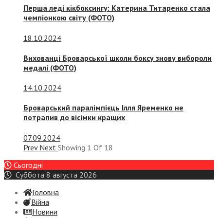
Перша леді кікбоксингу: Катерина Титаренко стала
чемпіонкою світу (ФОТО)
18.10.2024
Вихованці Броварської школи боксу знову вибороли
медалі (ФОТО)
14.10.2024
Броварський паралімпієць Ілля Яременко не
потрапив до вісімки кращих
07.09.2024
Prev
Next
Showing
1
Of
18
Сьогодні
Суббота 8 августа 2026
Головна
Війна
Новини