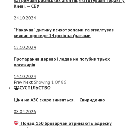
Затримали російських агентів, які готували теракт у
Києві, — СБУ
24.10.2024
“Накачав” дитину психотропами та згвалтував –
киянин проведе 14 років за ґратами
15.10.2024
Протаранив дерево і ледве не погубив трьох
пасажирів
14.10.2024
Prev
Next
Showing
1
Of
86
СУСПIЛЬСТВО
Ціни на АЗС скоро знизяться, –
Свириденко
08.04.2026
Понад 150 броварчан отримають адресну