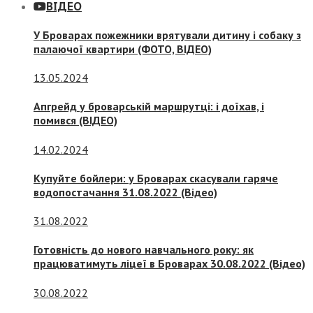
ВІДЕО
У Броварах пожежники врятували дитину і собаку з
палаючої квартири (ФОТО, ВІДЕО)
13.05.2024
Апгрейд у броварській маршрутці: і доїхав, і
помився (ВІДЕО)
14.02.2024
Купуйте бойлери: у Броварах скасували гаряче
водопостачання 31.08.2022 (Відео)
31.08.2022
Готовність до нового навчального року: як
працюватимуть ліцеї в Броварах 30.08.2022 (Відео)
30.08.2022