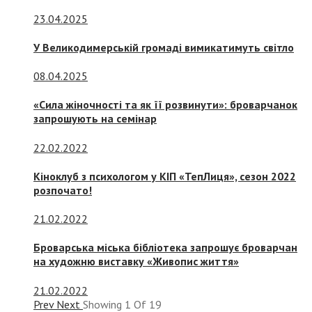
23.04.2025
У Великодимерській громаді вимикатимуть світло
08.04.2025
«Сила жіночності та як її розвинути»: броварчанок
запрошують на семінар
22.02.2022
Кіноклуб з психологом у КІП «ТепЛиця», сезон 2022
розпочато!
21.02.2022
Броварська міська бібліотека запрошує броварчан
на художню виставку «Живопис життя»
21.02.2022
Prev
Next
Showing
1
Of
19