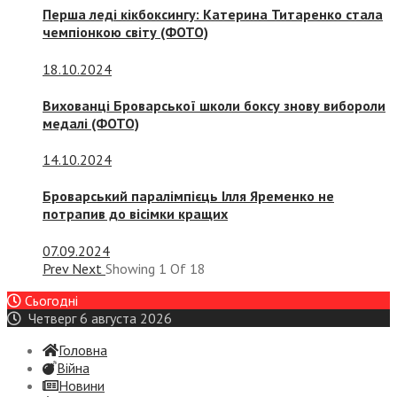
Перша леді кікбоксингу: Катерина Титаренко стала
чемпіонкою світу (ФОТО)
18.10.2024
Вихованці Броварської школи боксу знову вибороли
медалі (ФОТО)
14.10.2024
Броварський паралімпієць Ілля Яременко не
потрапив до вісімки кращих
07.09.2024
Prev
Next
Showing
1
Of
18
Сьогодні
Четверг 6 августа 2026
Головна
Війна
Новини