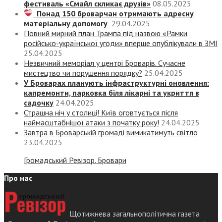
фестиваль «Смайл скликає друзів»
08.05.2025
Понад 150 броварчан отримають адресну
матеріальну допомогу
29.04.2025
Повний мирний план Трампа під назвою «‎Рамки
російсько-української угоди» вперше опублікували в ЗМІ
25.04.2025
Незвичний меморіал у центрі Броварів. Сучасне
мистецтво чи порушення порядку?
25.04.2025
У Броварах планують інфраструктурні оновлення:
капремонти, парковка біля лікарні та укриття в
садочку
24.04.2025
Страшна ніч у столиці! Київ оговтується після
наймасштабнішої атаки з початку року!
24.04.2025
Завтра в Броварській громаді вимикатимуть світло
23.04.2025
Громадський Ревізор. Бровари
Про нас
Щотижнева загальнополітична газета