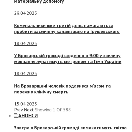
матеріальну допомогу
29.04.2025
Комунальники вже третій день намагаються
пробити засмічену каналізацію на Грушевського
18.04.2025
У Броварській громаді щоденно о 9:00 у хвилину
мовчання лунатимуть метроном та Гімн України
18.04.2025
На Броварщині чоловік подавився м’ясом та
пережив клінічну смерть
15.04.2025
Prev
Next
Showing
1
Of
588
АНОНСИ
Завтра в Броварській громаді вимикатимуть світло