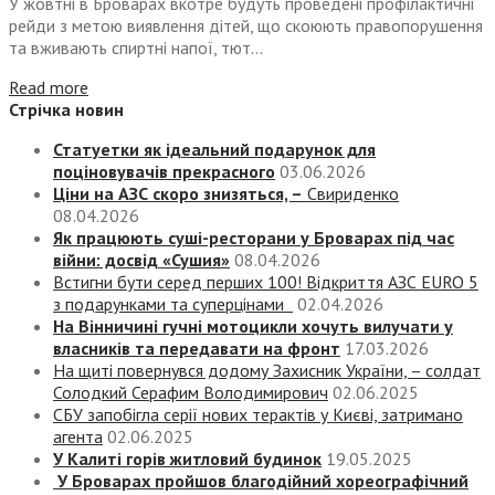
У жовтні в Броварах вкотре будуть проведені профілактичні
рейди з метою виявлення дітей, що скоюють правопорушення
та вживають спиртні напої, тют...
Read more
Стрічка новин
Статуетки як ідеальний подарунок для
поціновувачів прекрасного
03.06.2026
Ціни на АЗС скоро знизяться, –
Свириденко
08.04.2026
Як працюють суші-ресторани у Броварах під час
війни: досвід «Сушия»
08.04.2026
Встигни бути серед перших 100! Відкриття АЗС EURO 5
з подарунками та суперцінами
02.04.2026
На Вінничині гучні мотоцикли хочуть вилучати у
власників та передавати на фронт
17.03.2026
На щиті повернувся додому Захисник України, – солдат
Солодкий Серафим Володимирович
02.06.2025
СБУ запобігла серії нових терактів у Києві, затримано
агента
02.06.2025
У Калиті горів житловий будинок
19.05.2025
У Броварах пройшов благодійний хореографічний