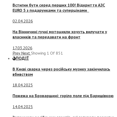
Встигни бути серед перших 100! Відкриття АЗС
EURO 5 з подарунками та суперцінами
02.04.2026
На Вінничині гучні мотоцикли хочуть вилучати у
власників та передавати на фронт
17.03.2026
Prev
Next
Showing
1
Of
851
ПОДІЇ
В Києві сварка через російську музику закінчилась
вбивством
18.04.2025
Пожежа на Броварщині: горіло поле під Баришівкою
14.04.2025