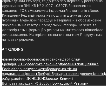
«Громадський Ревізор», свідоцтво про державну реєстрацію
друкованого ЗМІ КВ № 21097-10897Р. Засновник та
видавець: ТОВ «Незалежна інформаційна компанія «Голос
Київщини» Редакція може не поділяти думку авторів
публікацій. Будь-який передрук матеріалів – з обов’язковим
посиланням на газету «Громадський Ревізор». За зміст та
достовірність інформації у рекламних матеріалах відповідає
рекламодавець. Матеріали, позначені значком Р друкуються
на правах реклами.
# TRENDING
новини
Бровари
Броварський район
відео
Поліція
Бровари
ДТП
Броварське районне управління поліції
війна з
Росією
Коронавірус
пожежа
Броварська міська
рада
вакцинація
спорт
Требухів
Броваритепловодоенергія
поліція
райуправління ДСНС
ДСНС
бюджет
Княжичі
Всі права захищені: © 2023,
«Громадський Ревізор»