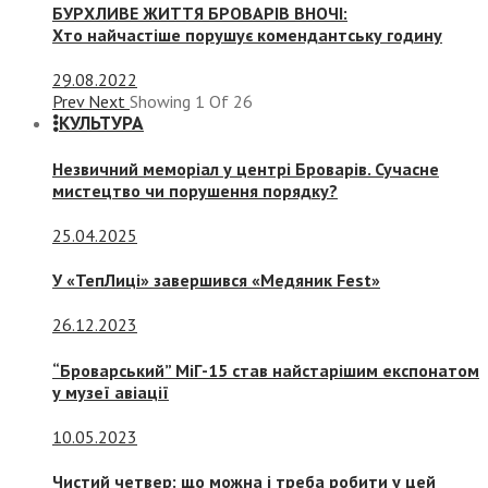
БУРХЛИВЕ ЖИТТЯ БРОВАРІВ ВНОЧІ:
Хто найчастіше порушує комендантську годину
29.08.2022
Prev
Next
Showing
1
Of
26
КУЛЬТУРА
Незвичний меморіал у центрі Броварів. Сучасне
мистецтво чи порушення порядку?
25.04.2025
У «ТепЛиці» завершився «Медяник Fest»
26.12.2023
“Броварський” МіГ-15 став найстарішим експонатом
у музеї авіації
10.05.2023
Чистий четвер: що можна і треба робити у цей