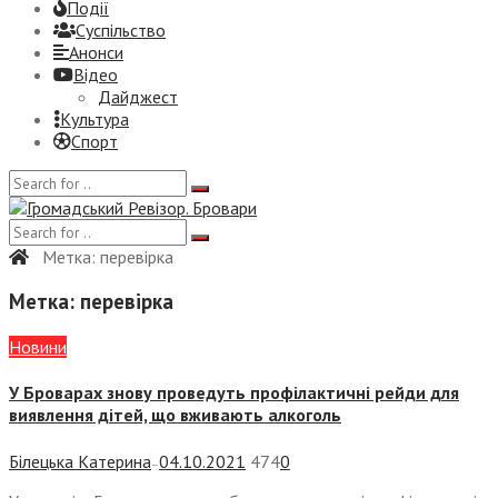
Події
Суспiльство
Анонси
Відео
Дайджест
Культура
Спорт
Метка:
перевірка
Метка:
перевірка
Новини
У Броварах знову проведуть профілактичні рейди для
виявлення дітей, що вживають алкоголь
Білецька Катерина
04.10.2021
474
0
—