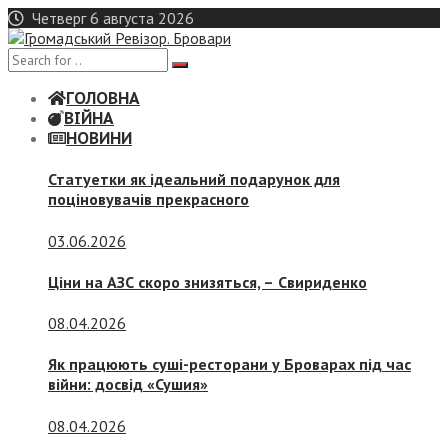
Skip
Четверг 6 августа 2026
to
content
ГОЛОВНА
ВІЙНА
НОВИНИ
Статуетки як ідеальний подарунок для
поціновувачів прекрасного
03.06.2026
Ціни на АЗС скоро знизяться, –
Свириденко
08.04.2026
Як працюють суші-ресторани у Броварах під час
війни: досвід «Сушия»
08.04.2026