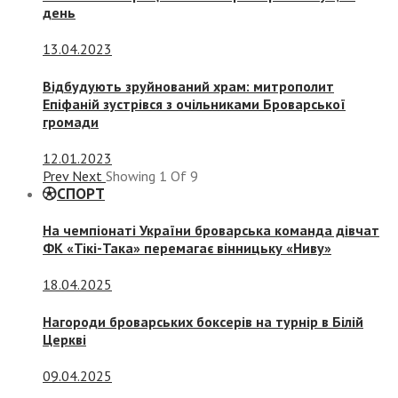
день
13.04.2023
Відбудують зруйнований храм: митрополит
Епіфаній зустрівся з очільниками Броварської
громади
12.01.2023
Prev
Next
Showing
1
Of
9
СПОРТ
На чемпіонаті України броварська команда дівчат
ФК «Тікі-Така» перемагає вінницьку «Ниву»
18.04.2025
Нагороди броварських боксерів на турнір в Білій
Церкві
09.04.2025