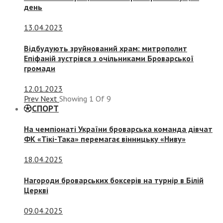
день
13.04.2023
Відбудують зруйнований храм: митрополит
Епіфаній зустрівся з очільниками Броварської
громади
12.01.2023
Prev
Next
Showing
1
Of
9
СПОРТ
На чемпіонаті України броварська команда дівчат
ФК «Тікі-Така» перемагає вінницьку «Ниву»
18.04.2025
Нагороди броварських боксерів на турнір в Білій
Церкві
09.04.2025