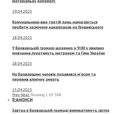
матеріальну допомогу
29.04.2025
Комунальники вже третій день намагаються
пробити засмічену каналізацію на Грушевського
18.04.2025
У Броварській громаді щоденно о 9:00 у хвилину
мовчання лунатимуть метроном та Гімн України
18.04.2025
На Броварщині чоловік подавився м’ясом та
пережив клінічну смерть
15.04.2025
Prev
Next
Showing
1
Of
588
АНОНСИ
Завтра в Броварській громаді вимикатимуть світло