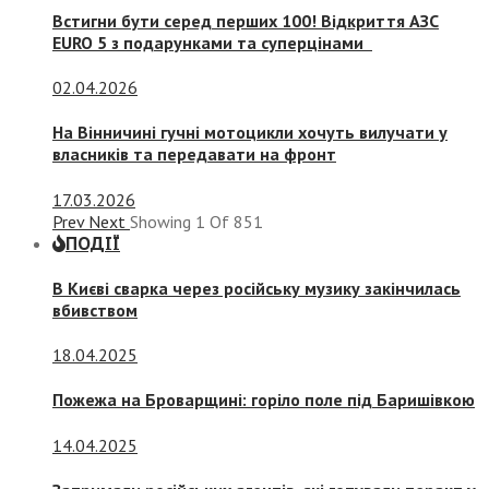
Встигни бути серед перших 100! Відкриття АЗС
EURO 5 з подарунками та суперцінами
02.04.2026
На Вінничині гучні мотоцикли хочуть вилучати у
власників та передавати на фронт
17.03.2026
Prev
Next
Showing
1
Of
851
ПОДІЇ
В Києві сварка через російську музику закінчилась
вбивством
18.04.2025
Пожежа на Броварщині: горіло поле під Баришівкою
14.04.2025