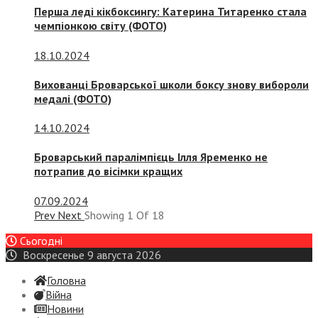
Перша леді кікбоксингу: Катерина Титаренко стала
чемпіонкою світу (ФОТО)
18.10.2024
Вихованці Броварської школи боксу знову вибороли
медалі (ФОТО)
14.10.2024
Броварський паралімпієць Ілля Яременко не
потрапив до вісімки кращих
07.09.2024
Prev
Next
Showing
1
Of
18
Сьогодні
Воскресенье 9 августа 2026
Головна
Війна
Новини