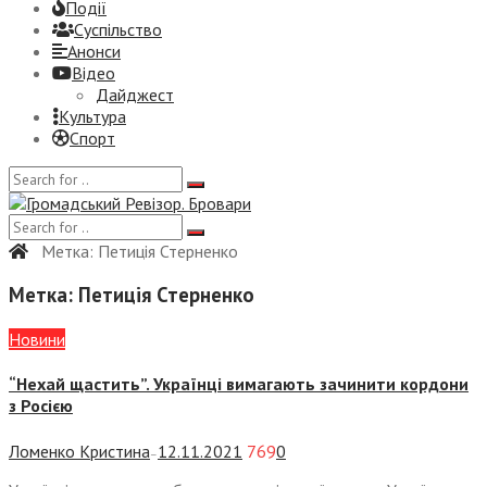
Події
Суспiльство
Анонси
Відео
Дайджест
Культура
Спорт
Метка:
Петиція Стерненко
Метка:
Петиція Стерненко
Новини
“Нехай щастить”. Українці вимагають зачинити кордони
з Росією
Ломенко Кристина
12.11.2021
769
0
—