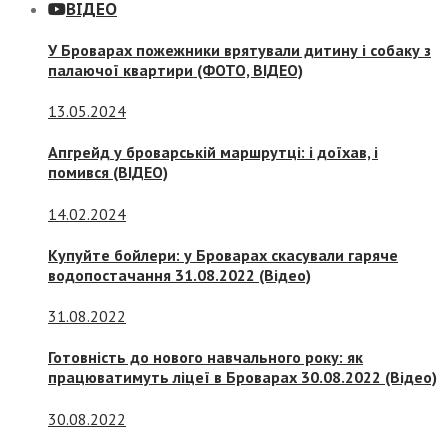
ВІДЕО
У Броварах пожежники врятували дитину і собаку з
палаючої квартири (ФОТО, ВІДЕО)
13.05.2024
Апгрейд у броварській маршрутці: і доїхав, і
помився (ВІДЕО)
14.02.2024
Купуйте бойлери: у Броварах скасували гаряче
водопостачання 31.08.2022 (Відео)
31.08.2022
Готовність до нового навчального року: як
працюватимуть ліцеї в Броварах 30.08.2022 (Відео)
30.08.2022