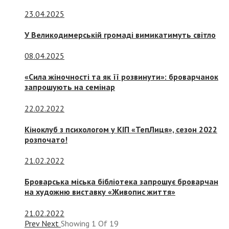
23.04.2025
У Великодимерській громаді вимикатимуть світло
08.04.2025
«Сила жіночності та як її розвинути»: броварчанок
запрошують на семінар
22.02.2022
Кіноклуб з психологом у КІП «ТепЛиця», сезон 2022
розпочато!
21.02.2022
Броварська міська бібліотека запрошує броварчан
на художню виставку «Живопис життя»
21.02.2022
Prev
Next
Showing
1
Of
19