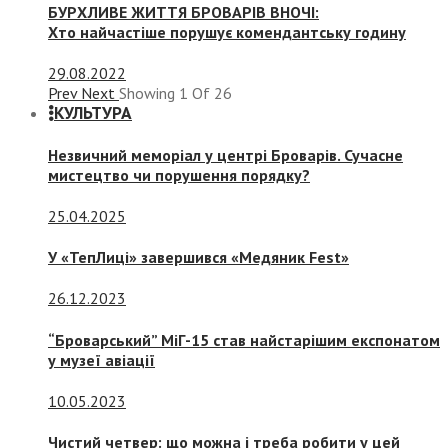
БУРХЛИВЕ ЖИТТЯ БРОВАРІВ ВНОЧІ:
Хто найчастіше порушує комендантську годину
29.08.2022
Prev
Next
Showing
1
Of
26
КУЛЬТУРА
Незвичний меморіал у центрі Броварів. Сучасне
мистецтво чи порушення порядку?
25.04.2025
У «ТепЛиці» завершився «Медяник Fest»
26.12.2023
“Броварський” МіГ-15 став найстарішим експонатом
у музеї авіації
10.05.2023
Чистий четвер: що можна і треба робити у цей