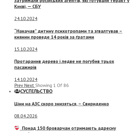
Затримали російських агентів, які готували теракт у
Києві, — СБУ
24.10.2024
“Накачав” дитину психотропами та згвалтував –
киянин проведе 14 років за ґратами
15.10.2024
Протаранив дерево і ледве не погубив трьох
пасажирів
14.10.2024
Prev
Next
Showing
1
Of
86
СУСПIЛЬСТВО
Ціни на АЗС скоро знизяться, –
Свириденко
08.04.2026
Понад 150 броварчан отримають адресну