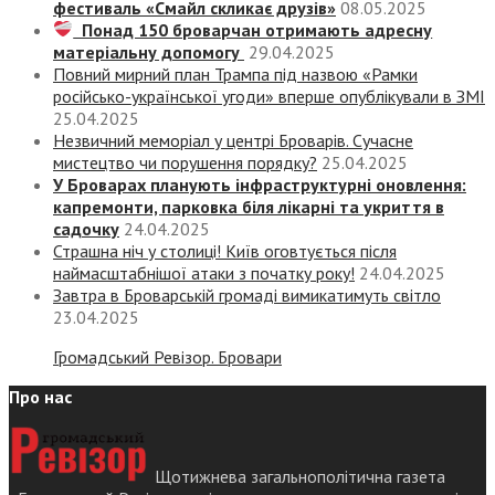
фестиваль «Смайл скликає друзів»
08.05.2025
Понад 150 броварчан отримають адресну
матеріальну допомогу
29.04.2025
Повний мирний план Трампа під назвою «‎Рамки
російсько-української угоди» вперше опублікували в ЗМІ
25.04.2025
Незвичний меморіал у центрі Броварів. Сучасне
мистецтво чи порушення порядку?
25.04.2025
У Броварах планують інфраструктурні оновлення:
капремонти, парковка біля лікарні та укриття в
садочку
24.04.2025
Страшна ніч у столиці! Київ оговтується після
наймасштабнішої атаки з початку року!
24.04.2025
Завтра в Броварській громаді вимикатимуть світло
23.04.2025
Громадський Ревізор. Бровари
Про нас
Щотижнева загальнополітична газета