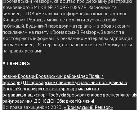
«Громадський Ревізор», свідоцтво про державну реєстрацію
друкованого ЗМІ КВ № 21097-10897Р. Засновник та
видавець: ТОВ «Незалежна інформаційна компанія «Голос
Київщини» Редакція може не поділяти думку авторів
публікацій. Будь-який передрук матеріалів – з обов’язковим
посиланням на газету «Громадський Ревізор». За зміст та
достовірність інформації у рекламних матеріалах відповідає
рекламодавець. Матеріали, позначені значком Р друкуються
на правах реклами.
# TRENDING
новини
Бровари
Броварський район
відео
Поліція
Бровари
ДТП
Броварське районне управління поліції
війна з
Росією
Коронавірус
пожежа
Броварська міська
рада
вакцинація
спорт
Требухів
Броваритепловодоенергія
поліція
райуправління ДСНС
ДСНС
бюджет
Княжичі
Всі права захищені: © 2023,
«Громадський Ревізор»