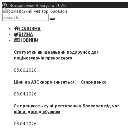
Skip
Воскресенье 9 августа 2026
to
content
ГОЛОВНА
ВІЙНА
НОВИНИ
Статуетки як ідеальний подарунок для
поціновувачів прекрасного
03.06.2026
Ціни на АЗС скоро знизяться, –
Свириденко
08.04.2026
Як працюють суші-ресторани у Броварах під час
війни: досвід «Сушия»
08.04.2026