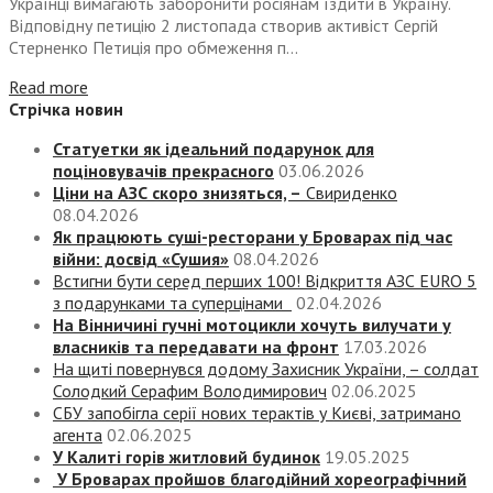
Українці вимагають заборонити росіянам їздити в Україну.
Відповідну петицію 2 листопада створив активіст Сергій
Стерненко Петиція про обмеження п...
Read more
Стрічка новин
Статуетки як ідеальний подарунок для
поціновувачів прекрасного
03.06.2026
Ціни на АЗС скоро знизяться, –
Свириденко
08.04.2026
Як працюють суші-ресторани у Броварах під час
війни: досвід «Сушия»
08.04.2026
Встигни бути серед перших 100! Відкриття АЗС EURO 5
з подарунками та суперцінами
02.04.2026
На Вінничині гучні мотоцикли хочуть вилучати у
власників та передавати на фронт
17.03.2026
На щиті повернувся додому Захисник України, – солдат
Солодкий Серафим Володимирович
02.06.2025
СБУ запобігла серії нових терактів у Києві, затримано
агента
02.06.2025
У Калиті горів житловий будинок
19.05.2025
У Броварах пройшов благодійний хореографічний