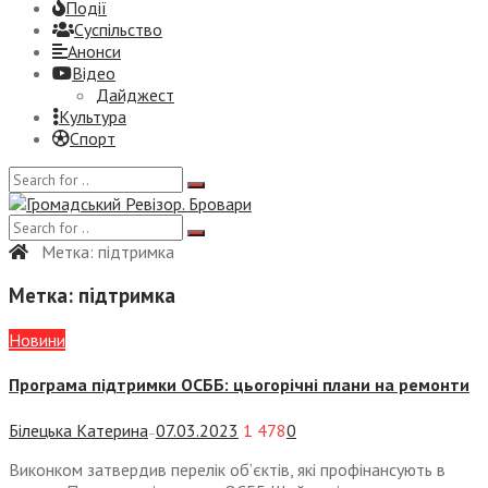
Події
Суспiльство
Анонси
Відео
Дайджест
Культура
Спорт
Метка:
підтримка
Метка:
підтримка
Новини
Програма підтримки ОСББ: цьогорічні плани на ремонти
Білецька Катерина
07.03.2023
1 478
0
—
Виконком затвердив перелік об’єктів, які профінансують в