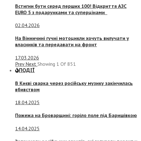
Встигни бути серед перших 100! Відкриття АЗС
EURO 5 з подарунками та суперцінами
02.04.2026
На Вінничині гучні мотоцикли хочуть вилучати у
власників та передавати на фронт
17.03.2026
Prev
Next
Showing
1
Of
851
ПОДІЇ
В Києві сварка через російську музику закінчилась
вбивством
18.04.2025
Пожежа на Броварщині: горіло поле під Баришівкою
14.04.2025