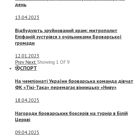
день
13.04.2023
Відбудують зруйнований храм: митрополит
Епіфаній зустрівся з очільниками Броварської
громади
12.01.2023
Prev
Next
Showing
1
Of
9
СПОРТ
На чемпіонаті України броварська команда дівчат
ФК «Тікі-Така» перемагає вінницьку «Ниву»
18.04.2025
Нагороди броварських боксерів на турнір в Білій
Церкві
09.04.2025