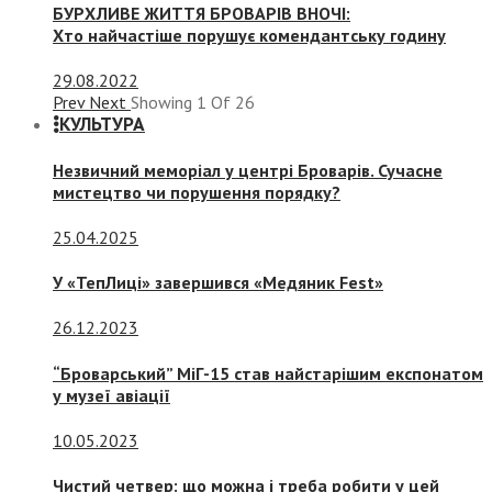
БУРХЛИВЕ ЖИТТЯ БРОВАРІВ ВНОЧІ:
Хто найчастіше порушує комендантську годину
29.08.2022
Prev
Next
Showing
1
Of
26
КУЛЬТУРА
Незвичний меморіал у центрі Броварів. Сучасне
мистецтво чи порушення порядку?
25.04.2025
У «ТепЛиці» завершився «Медяник Fest»
26.12.2023
“Броварський” МіГ-15 став найстарішим експонатом
у музеї авіації
10.05.2023
Чистий четвер: що можна і треба робити у цей