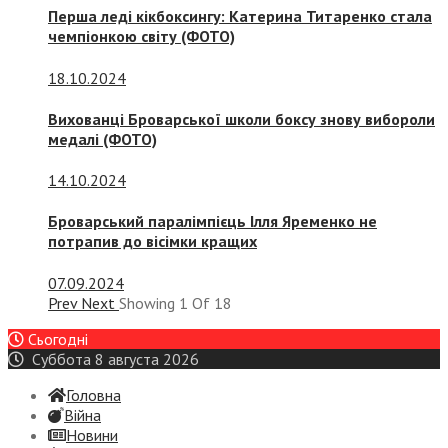
Перша леді кікбоксингу: Катерина Титаренко стала
чемпіонкою світу (ФОТО)
18.10.2024
Вихованці Броварської школи боксу знову вибороли
медалі (ФОТО)
14.10.2024
Броварський паралімпієць Ілля Яременко не
потрапив до вісімки кращих
07.09.2024
Prev
Next
Showing
1
Of
18
Сьогодні
Суббота 8 августа 2026
Головна
Війна
Новини