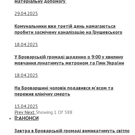
матеріальну допомогу
29.04.2025
Комунальники вже третій день намагаються
пробити засмічену каналізацію на Грушевського
18.04.2025
У Броварській громаді щоденно о 9:00 у хвилину
мовчання лунатимуть метроном та Гімн України
18.04.2025
На Броварщині чоловік подавився м’ясом та
пережив клінічну смерть
15.04.2025
Prev
Next
Showing
1
Of
588
АНОНСИ
Завтра в Броварській громаді вимикатимуть світло