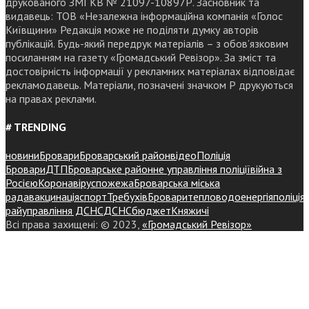
друкованого ЗМІ КВ № 21097-10897Р. Засновник та
видавець: ТОВ «Незалежна інформаційна компанія «Голос
Київщини» Редакція може не поділяти думку авторів
публікацій. Будь-який передрук матеріалів – з обов’язковим
посиланням на газету «Громадський Ревізор». За зміст та
достовірність інформації у рекламних матеріалах відповідає
рекламодавець. Матеріали, позначені значком Р друкуються
на правах реклами.
# TRENDING
новини
Бровари
Броварський район
відео
Поліція
Бровари
ДТП
Броварське районне управління поліції
війна з
Росією
Коронавірус
пожежа
Броварська міська
рада
вакцинація
спорт
Требухів
Броваритепловодоенергія
поліція
райуправління ДСНС
ДСНС
бюджет
Княжичі
Всі права захищені: © 2023,
«Громадський Ревізор»