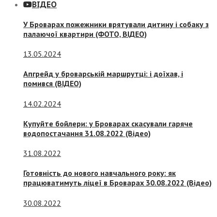
ВІДЕО
У Броварах пожежники врятували дитину і собаку з
палаючої квартири (ФОТО, ВІДЕО)
13.05.2024
Апгрейд у броварській маршрутці: і доїхав, і
помився (ВІДЕО)
14.02.2024
Купуйте бойлери: у Броварах скасували гаряче
водопостачання 31.08.2022 (Відео)
31.08.2022
Готовність до нового навчального року: як
працюватимуть ліцеї в Броварах 30.08.2022 (Відео)
30.08.2022