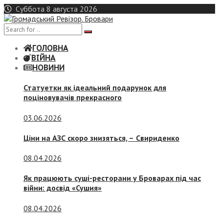
Skip
Суббота 8 августа 2026
to
content
ГОЛОВНА
ВІЙНА
НОВИНИ
Статуетки як ідеальний подарунок для
поціновувачів прекрасного
03.06.2026
Ціни на АЗС скоро знизяться, –
Свириденко
08.04.2026
Як працюють суші-ресторани у Броварах під час
війни: досвід «Сушия»
08.04.2026