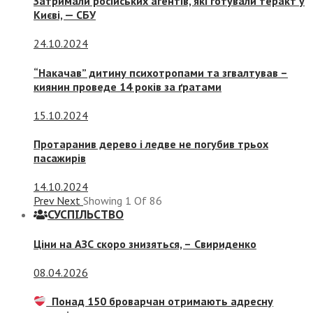
Затримали російських агентів, які готували теракт у
Києві, — СБУ
24.10.2024
“Накачав” дитину психотропами та згвалтував –
киянин проведе 14 років за ґратами
15.10.2024
Протаранив дерево і ледве не погубив трьох
пасажирів
14.10.2024
Prev
Next
Showing
1
Of
86
СУСПIЛЬСТВО
Ціни на АЗС скоро знизяться, –
Свириденко
08.04.2026
Понад 150 броварчан отримають адресну