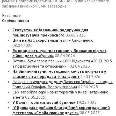
рамках Програми підтримки ОСББ Щойно під час чергового
засідання виконком БМР затвердив ...
Read more
Стрічка новин
Статуетки як ідеальний подарунок для
поціновувачів прекрасного
03.06.2026
Ціни на АЗС скоро знизяться, –
Свириденко
08.04.2026
Як працюють суші-ресторани у Броварах під час
війни: досвід «Сушия»
08.04.2026
Встигни бути серед перших 100! Відкриття АЗС EURO 5
з подарунками та суперцінами
02.04.2026
На Вінничині гучні мотоцикли хочуть вилучати у
власників та передавати на фронт
17.03.2026
На щиті повернувся додому Захисник України, – солдат
Солодкий Серафим Володимирович
02.06.2025
СБУ запобігла серії нових терактів у Києві, затримано
агента
02.06.2025
У Калиті горів житловий будинок
19.05.2025
У Броварах пройшов благодійний хореографічний
фестиваль «Смайл скликає друзів»
08.05.2025