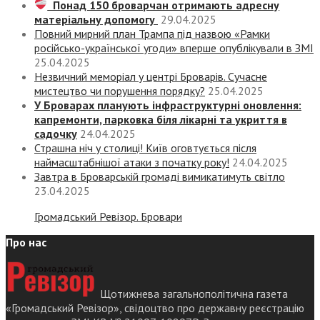
Понад 150 броварчан отримають адресну
матеріальну допомогу
29.04.2025
Повний мирний план Трампа під назвою «‎Рамки
російсько-української угоди» вперше опублікували в ЗМІ
25.04.2025
Незвичний меморіал у центрі Броварів. Сучасне
мистецтво чи порушення порядку?
25.04.2025
У Броварах планують інфраструктурні оновлення:
капремонти, парковка біля лікарні та укриття в
садочку
24.04.2025
Страшна ніч у столиці! Київ оговтується після
наймасштабнішої атаки з початку року!
24.04.2025
Завтра в Броварській громаді вимикатимуть світло
23.04.2025
Громадський Ревізор. Бровари
Про нас
Щотижнева загальнополітична газета
«Громадський Ревізор», свідоцтво про державну реєстрацію