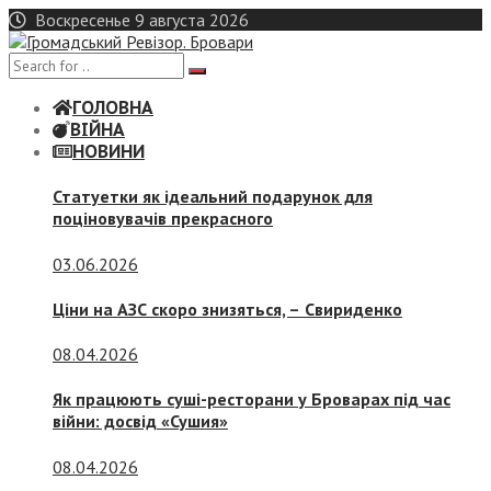
Skip
Воскресенье 9 августа 2026
to
content
ГОЛОВНА
ВІЙНА
НОВИНИ
Статуетки як ідеальний подарунок для
поціновувачів прекрасного
03.06.2026
Ціни на АЗС скоро знизяться, –
Свириденко
08.04.2026
Як працюють суші-ресторани у Броварах під час
війни: досвід «Сушия»
08.04.2026