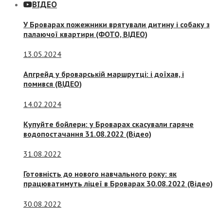
ВІДЕО
У Броварах пожежники врятували дитину і собаку з
палаючої квартири (ФОТО, ВІДЕО)
13.05.2024
Апгрейд у броварській маршрутці: і доїхав, і
помився (ВІДЕО)
14.02.2024
Купуйте бойлери: у Броварах скасували гаряче
водопостачання 31.08.2022 (Відео)
31.08.2022
Готовність до нового навчального року: як
працюватимуть ліцеї в Броварах 30.08.2022 (Відео)
30.08.2022