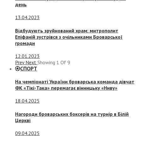
день
13.04.2023
Відбудують зруйнований храм: митрополит
Епіфаній зустрівся з очільниками Броварської
громади
12.01.2023
Prev
Next
Showing
1
Of
9
СПОРТ
На чемпіонаті України броварська команда дівчат
ФК «Тікі-Така» перемагає вінницьку «Ниву»
18.04.2025
Нагороди броварських боксерів на турнір в Білій
Церкві
09.04.2025