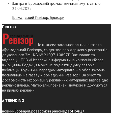
Завтра в Броварській громаді вимикатимуть світло
23.04.2025
Громадський Ревізор. Бровари
Про нас
Щотижнева загальнополітична газета
«Громадський Ревізор», свідоцтво про державну реєстрацію
друкованого ЗМІ КВ № 21097-10897Р. Засновник та
видавець: ТОВ «Незалежна інформаційна компанія «Голос
Київщини» Редакція може не поділяти думку авторів
публікацій. Будь-який передрук матеріалів – з обов’язковим
посиланням на газету «Громадський Ревізор». За зміст та
достовірність інформації у рекламних матеріалах відповідає
рекламодавець. Матеріали, позначені значком Р друкуються
на правах реклами.
# TRENDING
новини
Бровари
Броварський район
відео
Поліція