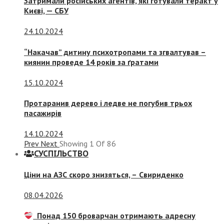
Затримали російських агентів, які готували теракт у
Києві, — СБУ
24.10.2024
“Накачав” дитину психотропами та згвалтував –
киянин проведе 14 років за ґратами
15.10.2024
Протаранив дерево і ледве не погубив трьох
пасажирів
14.10.2024
Prev
Next
Showing
1
Of
86
СУСПIЛЬСТВО
Ціни на АЗС скоро знизяться, –
Свириденко
08.04.2026
Понад 150 броварчан отримають адресну