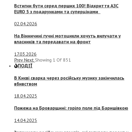
Встигни бути серед перших 100! Відкриття АЗС
EURO 5 з подарунками та суперцінами
02.04.2026
На Вінничині гучні мотоцикли хочуть вилучати у
власників та передавати на фронт
17.03.2026
Prev
Next
Showing
1
Of
851
ПОДІЇ
В Києві сварка через російську музику закінчилась
вбивством
18.04.2025
Пожежа на Броварщині: горіло поле під Баришівкою
14.04.2025