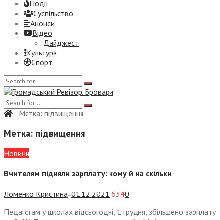
Події
Суспiльство
Анонси
Відео
Дайджест
Культура
Спорт
Метка:
підвищення
Метка:
підвищення
Новини
Вчителям підняли зарплату: кому й на скільки
Ломенко Кристина
01.12.2021
634
0
—
Педагогам у школах відсьогодні, 1 грудня, збільшено зарплату