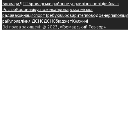
Бровари
ДТП
Броварське районне управління поліції
війна з
Росією
Коронавірус
пожежа
Броварська міська
рада
вакцинація
спорт
Требухів
Броваритепловодоенергія
поліція
райуправління ДСНС
ДСНС
бюджет
Княжичі
Всі права захищені: © 2023,
«Громадський Ревізор»