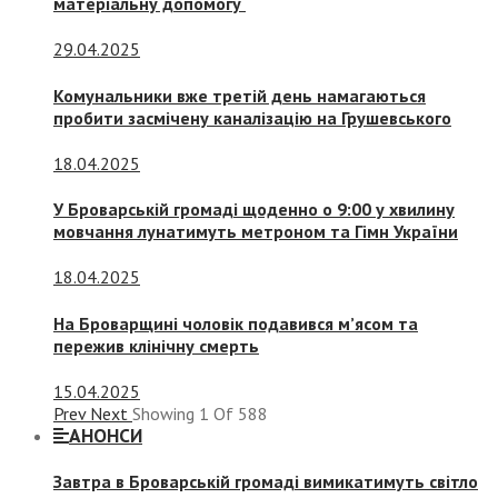
матеріальну допомогу
29.04.2025
Комунальники вже третій день намагаються
пробити засмічену каналізацію на Грушевського
18.04.2025
У Броварській громаді щоденно о 9:00 у хвилину
мовчання лунатимуть метроном та Гімн України
18.04.2025
На Броварщині чоловік подавився м’ясом та
пережив клінічну смерть
15.04.2025
Prev
Next
Showing
1
Of
588
АНОНСИ
Завтра в Броварській громаді вимикатимуть світло