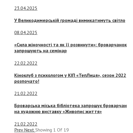
23.04.2025
У Великодимерській громаді вимикатимуть світло
08.04.2025
«Сила жіночності та як її розвинути»: броварчанок
запрошують на семінар
22.02.2022
Кіноклуб з психологом у КІП «ТепЛиця», сезон 2022
розпочато!
21.02.2022
Броварська міська бібліотека запрошує броварчан
на художню виставку «Живопис життя»
21.02.2022
Prev
Next
Showing
1
Of
19