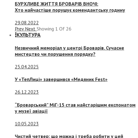
БУРХЛИВЕ ЖИТТЯ БРОВАРІВ ВНОЧІ:
Хто найчастіше порушує комендантську годину
29.08.2022
Prev
Next
Showing
1
Of
26
КУЛЬТУРА
Незвичний меморіал у центрі Броварів. Сучасне
мистецтво чи порушення порядку?
25.04.2025
У «ТепЛиці» завершився «Медяник Fest»
26.12.2023
“Броварський” МіГ-15 став найстарішим експонатом
у музеї авіації
10.05.2023
Чистий четвер: що можна і треба робити у цей