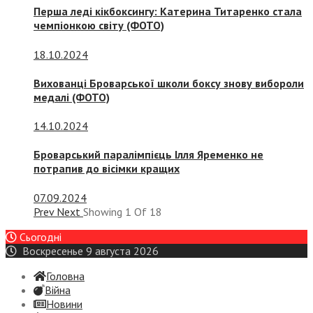
Перша леді кікбоксингу: Катерина Титаренко стала
чемпіонкою світу (ФОТО)
18.10.2024
Вихованці Броварської школи боксу знову вибороли
медалі (ФОТО)
14.10.2024
Броварський паралімпієць Ілля Яременко не
потрапив до вісімки кращих
07.09.2024
Prev
Next
Showing
1
Of
18
Сьогодні
Воскресенье 9 августа 2026
Головна
Війна
Новини