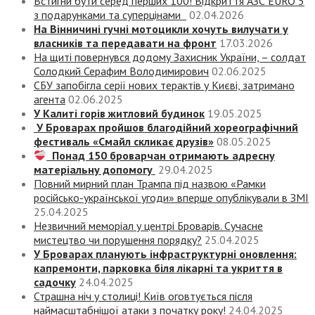
Встигни бути серед перших 100! Відкриття АЗС EURO 5
з подарунками та суперцінами
02.04.2026
На Вінничині гучні мотоцикли хочуть вилучати у
власників та передавати на фронт
17.03.2026
На щиті повернувся додому Захисник України, – солдат
Солодкий Серафим Володимирович
02.06.2025
СБУ запобігла серії нових терактів у Києві, затримано
агента
02.06.2025
У Калиті горів житловий будинок
19.05.2025
У Броварах пройшов благодійний хореографічний
фестиваль «Смайл скликає друзів»
08.05.2025
Понад 150 броварчан отримають адресну
матеріальну допомогу
29.04.2025
Повний мирний план Трампа під назвою «‎Рамки
російсько-української угоди» вперше опублікували в ЗМІ
25.04.2025
Незвичний меморіал у центрі Броварів. Сучасне
мистецтво чи порушення порядку?
25.04.2025
У Броварах планують інфраструктурні оновлення:
капремонти, парковка біля лікарні та укриття в
садочку
24.04.2025
Страшна ніч у столиці! Київ оговтується після
наймасштабнішої атаки з початку року!
24.04.2025