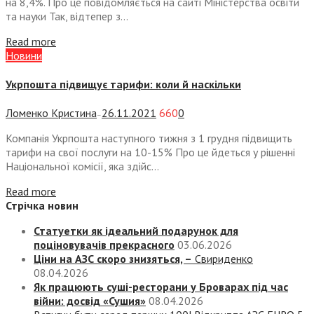
на 8,4%. Про це повідомляється на сайті Міністерства освіти
та науки Так, відтепер з...
Read more
Новини
Укрпошта підвищує тарифи: коли й наскільки
Ломенко Кристина
26.11.2021
660
0
—
Компанія Укрпошта наступного тижня з 1 грудня підвищить
тарифи на свої послуги на 10-15% Про це йдеться у рішенні
Національної комісії, яка здійс...
Read more
Стрічка новин
Статуетки як ідеальний подарунок для
поціновувачів прекрасного
03.06.2026
Ціни на АЗС скоро знизяться, –
Свириденко
08.04.2026
Як працюють суші-ресторани у Броварах під час
війни: досвід «Сушия»
08.04.2026