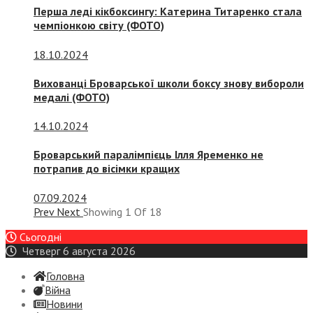
Перша леді кікбоксингу: Катерина Титаренко стала
чемпіонкою світу (ФОТО)
18.10.2024
Вихованці Броварської школи боксу знову вибороли
медалі (ФОТО)
14.10.2024
Броварський паралімпієць Ілля Яременко не
потрапив до вісімки кращих
07.09.2024
Prev
Next
Showing
1
Of
18
Сьогодні
Четверг 6 августа 2026
Головна
Війна
Новини