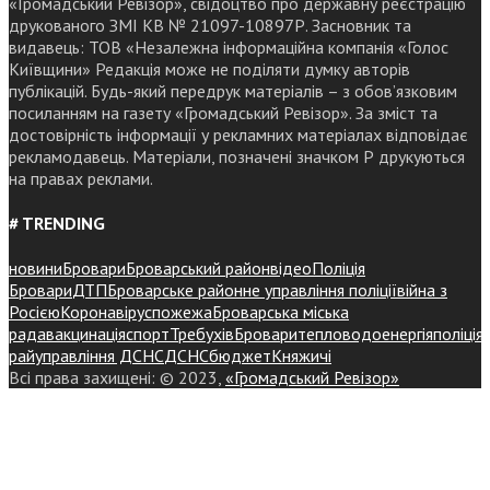
«Громадський Ревізор», свідоцтво про державну реєстрацію
друкованого ЗМІ КВ № 21097-10897Р. Засновник та
видавець: ТОВ «Незалежна інформаційна компанія «Голос
Київщини» Редакція може не поділяти думку авторів
публікацій. Будь-який передрук матеріалів – з обов’язковим
посиланням на газету «Громадський Ревізор». За зміст та
достовірність інформації у рекламних матеріалах відповідає
рекламодавець. Матеріали, позначені значком Р друкуються
на правах реклами.
# TRENDING
новини
Бровари
Броварський район
відео
Поліція
Бровари
ДТП
Броварське районне управління поліції
війна з
Росією
Коронавірус
пожежа
Броварська міська
рада
вакцинація
спорт
Требухів
Броваритепловодоенергія
поліція
райуправління ДСНС
ДСНС
бюджет
Княжичі
Всі права захищені: © 2023,
«Громадський Ревізор»