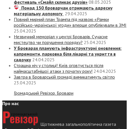
фестиваль «Смайл скликає друзів»
08.05.2025
Понад 150 броварчан отримають адресну
матеріальну допомогу
29.04.2025
Повний мирний план Трампа під назвою «‎Рамки
російсько-української угоди» вперше опублікували в ЗМІ
25.04.2025
Незвичний меморіал у центрі Броварів. Сучасне
мистецтво чи порушення порядку?
25.04.2025
У Броварах планують інфраструктурні оновлення:
капремонти, парковка біля лікарні та укриття в
садочку
24.04.2025
Страшна ніч у столиці! Київ оговтується після
наймасштабнішої атаки з початку року!
24.04.2025
Завтра в Броварській громаді вимикатимуть світло
23.04.2025
Громадський Ревізор. Бровари
Про нас
Щотижнева загальнополітична газета