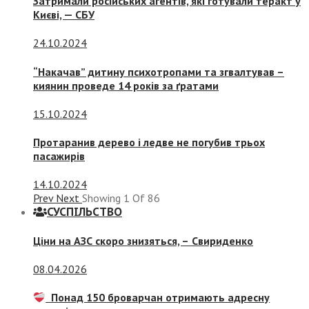
Затримали російських агентів, які готували теракт у
Києві, — СБУ
24.10.2024
“Накачав” дитину психотропами та згвалтував –
киянин проведе 14 років за ґратами
15.10.2024
Протаранив дерево і ледве не погубив трьох
пасажирів
14.10.2024
Prev
Next
Showing
1
Of
86
СУСПIЛЬСТВО
Ціни на АЗС скоро знизяться, –
Свириденко
08.04.2026
Понад 150 броварчан отримають адресну