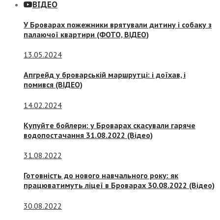
ВІДЕО
У Броварах пожежники врятували дитину і собаку з
палаючої квартири (ФОТО, ВІДЕО)
13.05.2024
Апгрейд у броварській маршрутці: і доїхав, і
помився (ВІДЕО)
14.02.2024
Купуйте бойлери: у Броварах скасували гаряче
водопостачання 31.08.2022 (Відео)
31.08.2022
Готовність до нового навчального року: як
працюватимуть ліцеї в Броварах 30.08.2022 (Відео)
30.08.2022