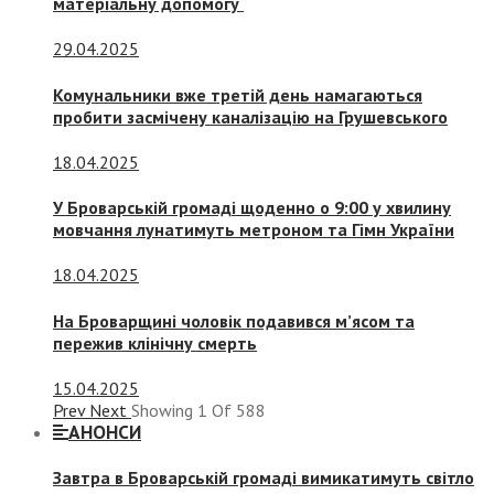
матеріальну допомогу
29.04.2025
Комунальники вже третій день намагаються
пробити засмічену каналізацію на Грушевського
18.04.2025
У Броварській громаді щоденно о 9:00 у хвилину
мовчання лунатимуть метроном та Гімн України
18.04.2025
На Броварщині чоловік подавився м’ясом та
пережив клінічну смерть
15.04.2025
Prev
Next
Showing
1
Of
588
АНОНСИ
Завтра в Броварській громаді вимикатимуть світло