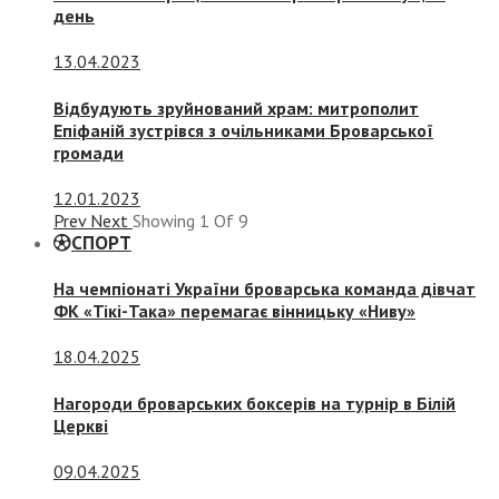
день
13.04.2023
Відбудують зруйнований храм: митрополит
Епіфаній зустрівся з очільниками Броварської
громади
12.01.2023
Prev
Next
Showing
1
Of
9
СПОРТ
На чемпіонаті України броварська команда дівчат
ФК «Тікі-Така» перемагає вінницьку «Ниву»
18.04.2025
Нагороди броварських боксерів на турнір в Білій
Церкві
09.04.2025