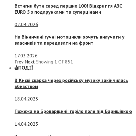
Встигни бути серед перших 100! Відкриття АЗС
EURO 5 з подарунками та суперцінами
02.04.2026
На Вінничині гучні мотоцикли хочуть вилучати у
власників та передавати на фронт
17.03.2026
Prev
Next
Showing
1
Of
851
ПОДІЇ
В Києві сварка через російську музику закінчилась
вбивством
18.04.2025
Пожежа на Броварщині: горіло поле під Баришівкою
14.04.2025