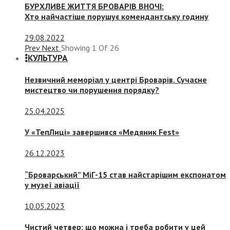
БУРХЛИВЕ ЖИТТЯ БРОВАРІВ ВНОЧІ:
Хто найчастіше порушує комендантську годину
29.08.2022
Prev
Next
Showing
1
Of
26
КУЛЬТУРА
Незвичний меморіал у центрі Броварів. Сучасне
мистецтво чи порушення порядку?
25.04.2025
У «ТепЛиці» завершився «Медяник Fest»
26.12.2023
“Броварський” МіГ-15 став найстарішим експонатом
у музеї авіації
10.05.2023
Чистий четвер: що можна і треба робити у цей