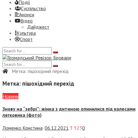
Події
Суспiльство
Анонси
Відео
Дайджест
Культура
Спорт
Метка:
пішохідний перехід
Метка:
пішохідний перехід
Новини
Знову на “зебрі”: жінка з дитиною опинилися під колесами
легковика (фото)
Ломенко Кристина
06.12.2021
3 323
0
—