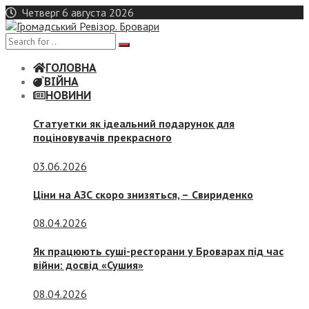
Skip
Четверг 6 августа 2026
to
content
ГОЛОВНА
ВІЙНА
НОВИНИ
Статуетки як ідеальний подарунок для
поціновувачів прекрасного
03.06.2026
Ціни на АЗС скоро знизяться, –
Свириденко
08.04.2026
Як працюють суші-ресторани у Броварах під час
війни: досвід «Сушия»
08.04.2026