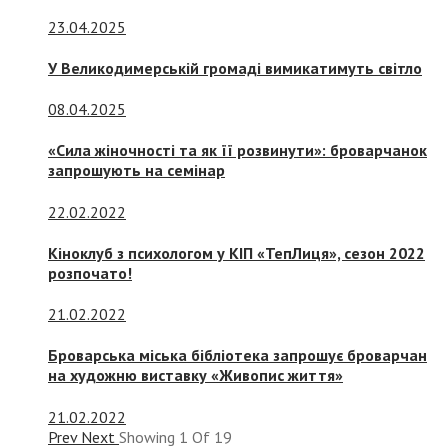
23.04.2025
У Великодимерській громаді вимикатимуть світло
08.04.2025
«Сила жіночності та як її розвинути»: броварчанок
запрошують на семінар
22.02.2022
Кіноклуб з психологом у КІП «ТепЛиця», сезон 2022
розпочато!
21.02.2022
Броварська міська бібліотека запрошує броварчан
на художню виставку «Живопис життя»
21.02.2022
Prev
Next
Showing
1
Of
19