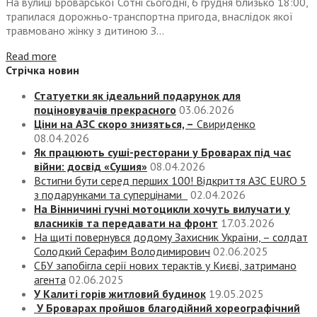
На вулиці Броварської Сотні сьогодні, 6 грудня близько 18:00,
трапилася дорожньо-транспортна пригода, внаслідок якої
травмовано жінку з дитиною З...
Read more
Стрічка новин
Статуетки як ідеальний подарунок для
поціновувачів прекрасного
03.06.2026
Ціни на АЗС скоро знизяться, –
Свириденко
08.04.2026
Як працюють суші-ресторани у Броварах під час
війни: досвід «Сушия»
08.04.2026
Встигни бути серед перших 100! Відкриття АЗС EURO 5
з подарунками та суперцінами
02.04.2026
На Вінничині гучні мотоцикли хочуть вилучати у
власників та передавати на фронт
17.03.2026
На щиті повернувся додому Захисник України, – солдат
Солодкий Серафим Володимирович
02.06.2025
СБУ запобігла серії нових терактів у Києві, затримано
агента
02.06.2025
У Калиті горів житловий будинок
19.05.2025
У Броварах пройшов благодійний хореографічний