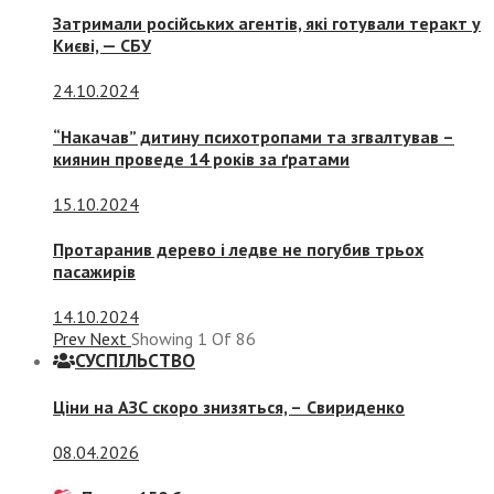
Затримали російських агентів, які готували теракт у
Києві, — СБУ
24.10.2024
“Накачав” дитину психотропами та згвалтував –
киянин проведе 14 років за ґратами
15.10.2024
Протаранив дерево і ледве не погубив трьох
пасажирів
14.10.2024
Prev
Next
Showing
1
Of
86
СУСПIЛЬСТВО
Ціни на АЗС скоро знизяться, –
Свириденко
08.04.2026