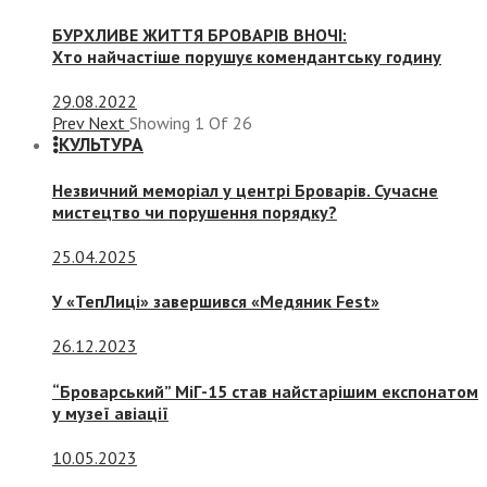
БУРХЛИВЕ ЖИТТЯ БРОВАРІВ ВНОЧІ:
Хто найчастіше порушує комендантську годину
29.08.2022
Prev
Next
Showing
1
Of
26
КУЛЬТУРА
Незвичний меморіал у центрі Броварів. Сучасне
мистецтво чи порушення порядку?
25.04.2025
У «ТепЛиці» завершився «Медяник Fest»
26.12.2023
“Броварський” МіГ-15 став найстарішим експонатом
у музеї авіації
10.05.2023