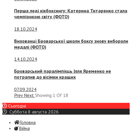
Перша леді кікбоксингу: Катерина Титаренко стала
чемпіонкою світу (ФОТО)
18.10.2024
Вихованці Броварської школи боксу знову вибороли
медалі (ФОТО)
14.10.2024
Броварський паралімпієць Ілля Яременко не
потрапив до вісімки кращих
07.09.2024
Prev
Next
Showing
1
Of
18
Сьогодні
Суббота 8 августа 2026
Головна
Війна