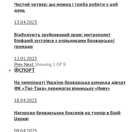
Чистий четвер: що можна і треба робити у цей
день
13.04.2023
Відбудують зруйнований храм: митрополит
Епіфаній зустрівся з очільниками Броварської
громади
12.01.2023
Prev
Next
Showing
1
Of
9
СПОРТ
На чемпіонаті України броварська команда дівчат
ФК «Тікі-Така» перемагає вінницьку «Ниву»
18.04.2025
Нагороди броварських боксерів на турнір в Білій
Церкві
09.04.2025