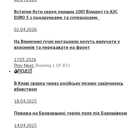
Встигни бути серед перших 100! Відкриття АЗС
EURO 5 з подарунками та суперцінами
02.04.2026
На Вінничині гучні мотоцикли хочуть вилучати у
власників та передавати на фронт
17.03.2026
Prev
Next
Showing
1
Of
851
ПОДІЇ
В Києві сварка через російську музику закінчилась
вбивством
18.04.2025
Пожежа на Броварщині: горіло поле під Баришівкою
14.04.2025