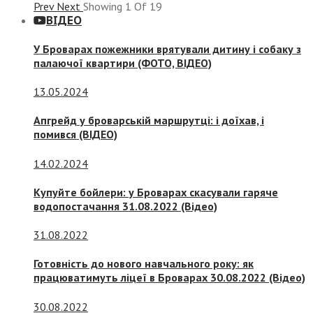
Prev
Next
Showing
1
Of
19
ВІДЕО
У Броварах пожежники врятували дитину і собаку з
палаючої квартири (ФОТО, ВІДЕО)
13.05.2024
Апгрейд у броварській маршрутці: і доїхав, і
помився (ВІДЕО)
14.02.2024
Купуйте бойлери: у Броварах скасували гаряче
водопостачання 31.08.2022 (Відео)
31.08.2022
Готовність до нового навчального року: як
працюватимуть ліцеї в Броварах 30.08.2022 (Відео)
30.08.2022