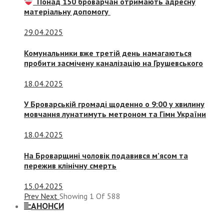
Понад 150 броварчан отримають адресну
матеріальну допомогу
29.04.2025
Комунальники вже третій день намагаються
пробити засмічену каналізацію на Грушевського
18.04.2025
У Броварській громаді щоденно о 9:00 у хвилину
мовчання лунатимуть метроном та Гімн України
18.04.2025
На Броварщині чоловік подавився м’ясом та
пережив клінічну смерть
15.04.2025
Prev
Next
Showing
1
Of
588
АНОНСИ