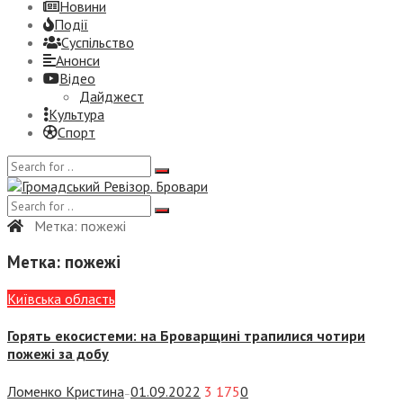
Новини
Події
Суспiльство
Анонси
Відео
Дайджест
Культура
Спорт
Метка:
пожежі
Метка:
пожежі
Київська область
Горять екосистеми: на Броварщині трапилися чотири
пожежі за добу
Ломенко Кристина
01.09.2022
3 175
0
—