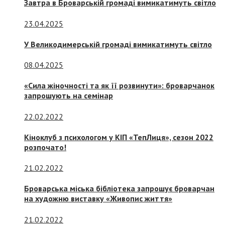
Завтра в Броварській громаді вимикатимуть світло
23.04.2025
У Великодимерській громаді вимикатимуть світло
08.04.2025
«Сила жіночності та як її розвинути»: броварчанок
запрошують на семінар
22.02.2022
Кіноклуб з психологом у КІП «ТепЛиця», сезон 2022
розпочато!
21.02.2022
Броварська міська бібліотека запрошує броварчан
на художню виставку «Живопис життя»
21.02.2022