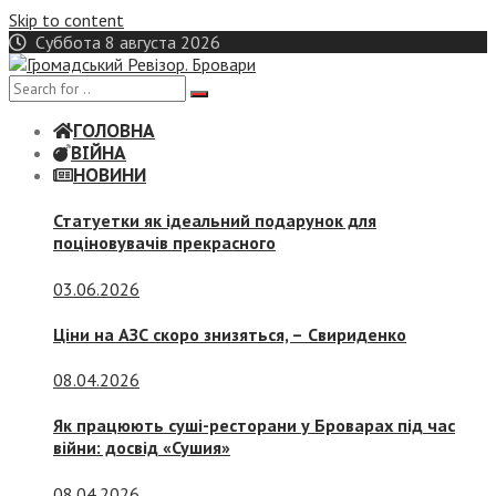
Skip to content
Суббота 8 августа 2026
ГОЛОВНА
ВІЙНА
НОВИНИ
Статуетки як ідеальний подарунок для
поціновувачів прекрасного
03.06.2026
Ціни на АЗС скоро знизяться, –
Свириденко
08.04.2026
Як працюють суші-ресторани у Броварах під час
війни: досвід «Сушия»
08.04.2026