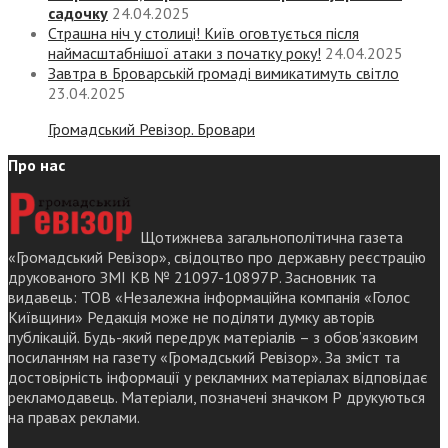
садочку
24.04.2025
Страшна ніч у столиці! Київ оговтується після
наймасштабнішої атаки з початку року!
24.04.2025
Завтра в Броварській громаді вимикатимуть світло
23.04.2025
Громадський Ревізор. Бровари
Про нас
Щотижнева загальнополітична газета
«Громадський Ревізор», свідоцтво про державну реєстрацію
друкованого ЗМІ КВ № 21097-10897Р. Засновник та
видавець: ТОВ «Незалежна інформаційна компанія «Голос
Київщини» Редакція може не поділяти думку авторів
публікацій. Будь-який передрук матеріалів – з обов’язковим
посиланням на газету «Громадський Ревізор». За зміст та
достовірність інформації у рекламних матеріалах відповідає
рекламодавець. Матеріали, позначені значком Р друкуються
на правах реклами.