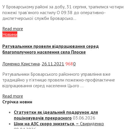
У Броварському районі за добу, 31 серпня, трапилися чотири
пожежі трав’яного настилу О 09:38 до оперативно-
диспетчерської служби Броварсько...
Read more
Новини
Рятувальники провели відпрацювання серед
благополучного населення села Плоске
Ломенко Кристина
26.11.2021
968
0
—
Рятувальники Броварського районного управління вже
традиційно у п’ятницю провели пожежно-профілактичне
відпрацювання серед населення Цього ...
Read more
Стрічка новин
Статуетки як ідеальний подарунок для
поціновувачів прекрасного
03.06.2026
Ціни на АЗС скоро знизяться, –
Свириденко