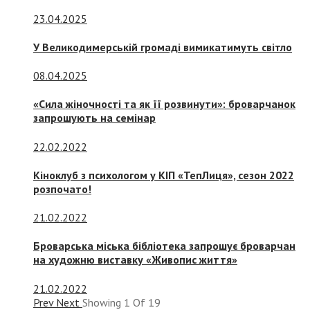
23.04.2025
У Великодимерській громаді вимикатимуть світло
08.04.2025
«Сила жіночності та як її розвинути»: броварчанок
запрошують на семінар
22.02.2022
Кіноклуб з психологом у КІП «ТепЛиця», сезон 2022
розпочато!
21.02.2022
Броварська міська бібліотека запрошує броварчан
на художню виставку «Живопис життя»
21.02.2022
Prev
Next
Showing
1
Of
19