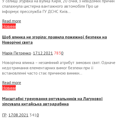
У селищі Згурівка на вулиці Кирія, 20 січня, з невідомих причин
спалахнула цистерна вантажного автомобіля Про це
інформує пресслужба ГУ ДСНС Київ...
Read more
Новини
Щоб ялинка не згоріла: правила пожежної безпеки на
Новорічні свята
Марія Петренко
17.12.2021
783
0
—
Новорічна ялинка – незамінний атрибут зимових свят. Одначе
недотримання елементарних вимог безпеки при її
встановленні часто стає причиною виникн...
Read more
Новини
Масштабні тренування рятувальників на Лагунової
зіпсувала китайська автодрабина
ГР
17.08.2021
341
0
—