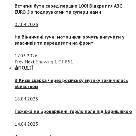
Встигни бути серед перших 100! Відкриття АЗС
EURO 5 з подарунками та суперцінами
02.04.2026
На Вінничині гучні мотоцикли хочуть вилучати у
власників та передавати на фронт
17.03.2026
Prev
Next
Showing
1
Of
851
ПОДІЇ
В Києві сварка через російську музику закінчилась
вбивством
18.04.2025
Пожежа на Броварщині: горіло поле під Баришівкою
14.04.2025