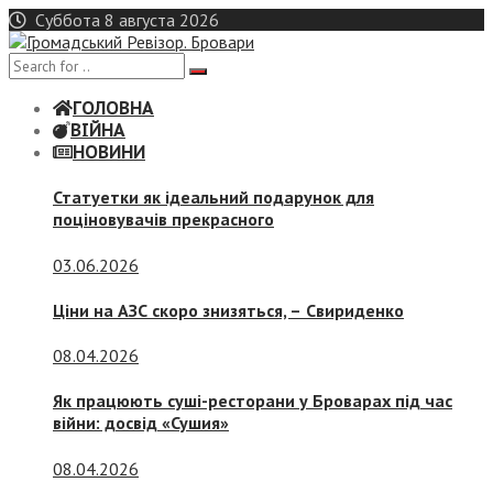
Skip
Суббота 8 августа 2026
to
content
ГОЛОВНА
ВІЙНА
НОВИНИ
Статуетки як ідеальний подарунок для
поціновувачів прекрасного
03.06.2026
Ціни на АЗС скоро знизяться, –
Свириденко
08.04.2026
Як працюють суші-ресторани у Броварах під час
війни: досвід «Сушия»
08.04.2026