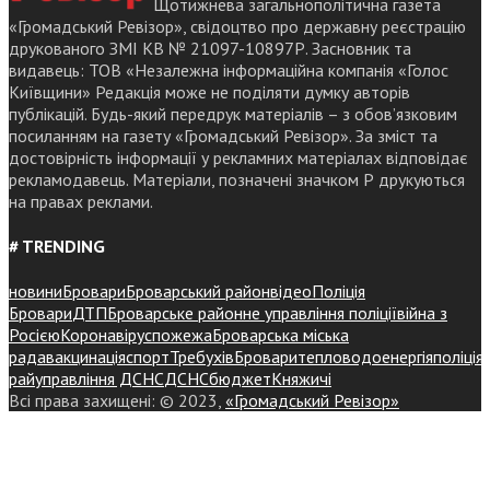
Щотижнева загальнополітична газета
«Громадський Ревізор», свідоцтво про державну реєстрацію
друкованого ЗМІ КВ № 21097-10897Р. Засновник та
видавець: ТОВ «Незалежна інформаційна компанія «Голос
Київщини» Редакція може не поділяти думку авторів
публікацій. Будь-який передрук матеріалів – з обов’язковим
посиланням на газету «Громадський Ревізор». За зміст та
достовірність інформації у рекламних матеріалах відповідає
рекламодавець. Матеріали, позначені значком Р друкуються
на правах реклами.
# TRENDING
новини
Бровари
Броварський район
відео
Поліція
Бровари
ДТП
Броварське районне управління поліції
війна з
Росією
Коронавірус
пожежа
Броварська міська
рада
вакцинація
спорт
Требухів
Броваритепловодоенергія
поліція
райуправління ДСНС
ДСНС
бюджет
Княжичі
Всі права захищені: © 2023,
«Громадський Ревізор»