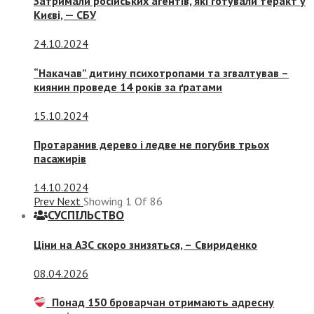
Затримали російських агентів, які готували теракт у
Києві, — СБУ
24.10.2024
“Накачав” дитину психотропами та згвалтував –
киянин проведе 14 років за ґратами
15.10.2024
Протаранив дерево і ледве не погубив трьох
пасажирів
14.10.2024
Prev
Next
Showing
1
Of
86
СУСПIЛЬСТВО
Ціни на АЗС скоро знизяться, –
Свириденко
08.04.2026
Понад 150 броварчан отримають адресну