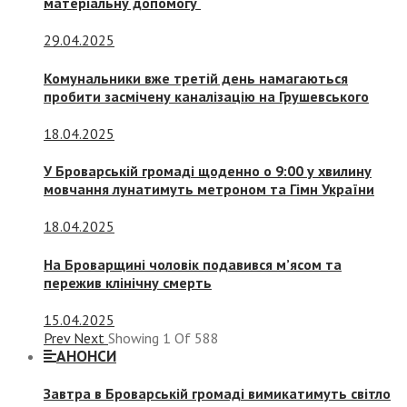
матеріальну допомогу
29.04.2025
Комунальники вже третій день намагаються
пробити засмічену каналізацію на Грушевського
18.04.2025
У Броварській громаді щоденно о 9:00 у хвилину
мовчання лунатимуть метроном та Гімн України
18.04.2025
На Броварщині чоловік подавився м’ясом та
пережив клінічну смерть
15.04.2025
Prev
Next
Showing
1
Of
588
АНОНСИ
Завтра в Броварській громаді вимикатимуть світло