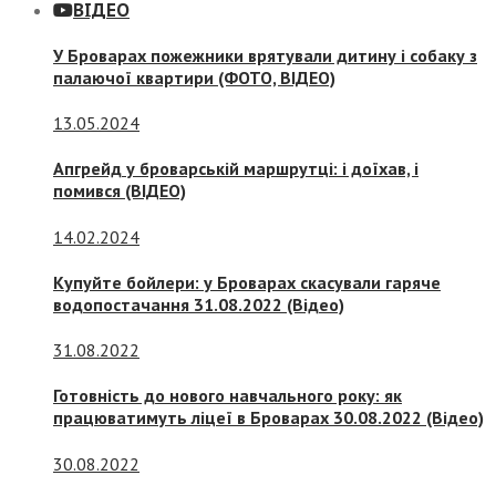
ВІДЕО
У Броварах пожежники врятували дитину і собаку з
палаючої квартири (ФОТО, ВІДЕО)
13.05.2024
Апгрейд у броварській маршрутці: і доїхав, і
помився (ВІДЕО)
14.02.2024
Купуйте бойлери: у Броварах скасували гаряче
водопостачання 31.08.2022 (Відео)
31.08.2022
Готовність до нового навчального року: як
працюватимуть ліцеї в Броварах 30.08.2022 (Відео)
30.08.2022