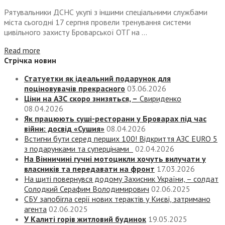
Рятувальники ДСНС укупі з іншими спеціальними службами
міста сьогодні 17 серпня провели тренування системи
цивільного захисту Броварської ОТГ на ...
Read more
Стрічка новин
Статуетки як ідеальний подарунок для
поціновувачів прекрасного
03.06.2026
Ціни на АЗС скоро знизяться, –
Свириденко
08.04.2026
Як працюють суші-ресторани у Броварах під час
війни: досвід «Сушия»
08.04.2026
Встигни бути серед перших 100! Відкриття АЗС EURO 5
з подарунками та суперцінами
02.04.2026
На Вінничині гучні мотоцикли хочуть вилучати у
власників та передавати на фронт
17.03.2026
На щиті повернувся додому Захисник України, – солдат
Солодкий Серафим Володимирович
02.06.2025
СБУ запобігла серії нових терактів у Києві, затримано
агента
02.06.2025
У Калиті горів житловий будинок
19.05.2025