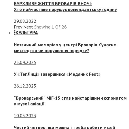
БУРХЛИВЕ ЖИТТЯ БРОВАРІВ ВНОЧІ:
Хто найчастіше порушує комендантську годину
29.08.2022
Prev
Next
Showing
1
Of
26
КУЛЬТУРА
Незвичний меморіал у центрі Броварів. Сучасне
мистецтво чи порушення порядку?
25.04.2025
У «ТепЛиці» завершився «Медяник Fest»
26.12.2023
“Броварський” МіГ-15 став найстарішим експонатом
у музеї авіації
10.05.2023
Чистий четвер: що можна і треба робити у цей