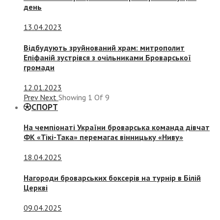
день
13.04.2023
Відбудують зруйнований храм: митрополит
Епіфаній зустрівся з очільниками Броварської
громади
12.01.2023
Prev
Next
Showing
1
Of
9
СПОРТ
На чемпіонаті України броварська команда дівчат
ФК «Тікі-Така» перемагає вінницьку «Ниву»
18.04.2025
Нагороди броварських боксерів на турнір в Білій
Церкві
09.04.2025