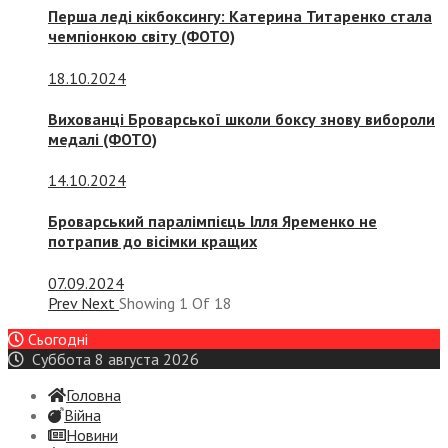
Перша леді кікбоксингу: Катерина Титаренко стала
чемпіонкою світу (ФОТО)
18.10.2024
Вихованці Броварської школи боксу знову вибороли
медалі (ФОТО)
14.10.2024
Броварський паралімпієць Ілля Яременко не
потрапив до вісімки кращих
07.09.2024
Prev
Next
Showing
1
Of
18
Сьогодні
Суббота 8 августа 2026
Головна
Війна
Новини