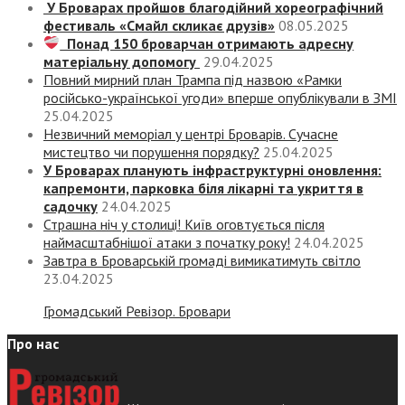
У Броварах пройшов благодійний хореографічний
фестиваль «Смайл скликає друзів»
08.05.2025
Понад 150 броварчан отримають адресну
матеріальну допомогу
29.04.2025
Повний мирний план Трампа під назвою «‎Рамки
російсько-української угоди» вперше опублікували в ЗМІ
25.04.2025
Незвичний меморіал у центрі Броварів. Сучасне
мистецтво чи порушення порядку?
25.04.2025
У Броварах планують інфраструктурні оновлення:
капремонти, парковка біля лікарні та укриття в
садочку
24.04.2025
Страшна ніч у столиці! Київ оговтується після
наймасштабнішої атаки з початку року!
24.04.2025
Завтра в Броварській громаді вимикатимуть світло
23.04.2025
Громадський Ревізор. Бровари
Про нас