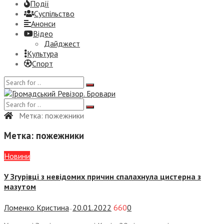
Події
Суспiльство
Анонси
Відео
Дайджест
Культура
Спорт
Метка:
пожежники
Метка:
пожежники
Новини
У Згурівці з невідомих причин спалахнула цистерна з
мазутом
Ломенко Кристина
20.01.2022
660
0
—