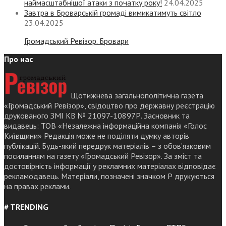
наймасштабнішої атаки з початку року!
24.04.2025
Завтра в Броварській громаді вимикатимуть світло
23.04.2025
Громадський Ревізор. Бровари
Про нас
Щотижнева загальнополітична газета
«Громадський Ревізор», свідоцтво про державну реєстрацію
друкованого ЗМІ КВ № 21097-10897Р. Засновник та
видавець: ТОВ «Незалежна інформаційна компанія «Голос
Київщини» Редакція може не поділяти думку авторів
публікацій. Будь-який передрук матеріалів – з обов’язковим
посиланням на газету «Громадський Ревізор». За зміст та
достовірність інформації у рекламних матеріалах відповідає
рекламодавець. Матеріали, позначені значком Р друкуються
на правах реклами.
# TRENDING