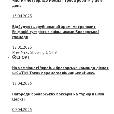
Чистий четвер: що можна і треба робити у цей
день
13.04.2023
Відбудують зруйнований храм: митрополит
Епіфаній зустрівся з очільниками Броварської
громади
12.01.2023
Prev
Next
Showing
1
Of
9
СПОРТ
На чемпіонаті України броварська команда дівчат
ФК «Тікі-Така» перемагає вінницьку «Ниву»
18.04.2025
Нагороди броварських боксерів на турнір в Білій
Церкві
09.04.2025