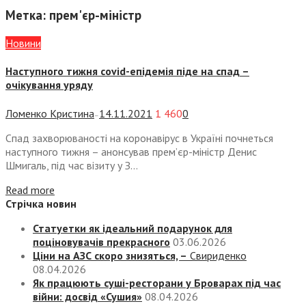
Метка:
прем'єр-міністр
Новини
Наступного тижня covid-епідемія піде на спад –
очікування уряду
Ломенко Кристина
14.11.2021
1 460
0
—
Спад захворюваності на коронавірус в Україні почнеться
наступного тижня – анонсував прем’єр-міністр Денис
Шмигаль, під час візиту у З...
Read more
Стрічка новин
Статуетки як ідеальний подарунок для
поціновувачів прекрасного
03.06.2026
Ціни на АЗС скоро знизяться, –
Свириденко
08.04.2026
Як працюють суші-ресторани у Броварах під час
війни: досвід «Сушия»
08.04.2026