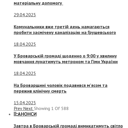
матеріальну допомогу
29.04.2025
Комунальники вже третій день намагаються
пробити засмічену каналізацію на Грушевського
18.04.2025
У Броварській громаді щоденно о 9:00 у хвилину
мовчання лунатимуть метроном та Гімн України
18.04.2025
На Броварщині чоловік подавився м’ясом та
пережив клінічну смерть
15.04.2025
Prev
Next
Showing
1
Of
588
АНОНСИ
Завтра в Броварській громаді вимикатимуть світло