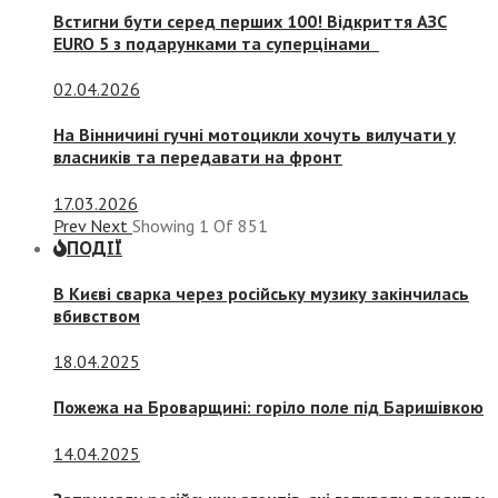
Встигни бути серед перших 100! Відкриття АЗС
EURO 5 з подарунками та суперцінами
02.04.2026
На Вінничині гучні мотоцикли хочуть вилучати у
власників та передавати на фронт
17.03.2026
Prev
Next
Showing
1
Of
851
ПОДІЇ
В Києві сварка через російську музику закінчилась
вбивством
18.04.2025
Пожежа на Броварщині: горіло поле під Баришівкою
14.04.2025