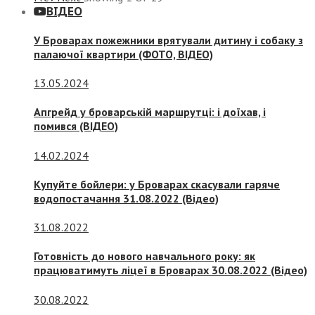
ВІДЕО
У Броварах пожежники врятували дитину і собаку з
палаючої квартири (ФОТО, ВІДЕО)
13.05.2024
Апгрейд у броварській маршрутці: і доїхав, і
помився (ВІДЕО)
14.02.2024
Купуйте бойлери: у Броварах скасували гаряче
водопостачання 31.08.2022 (Відео)
31.08.2022
Готовність до нового навчального року: як
працюватимуть ліцеї в Броварах 30.08.2022 (Відео)
30.08.2022