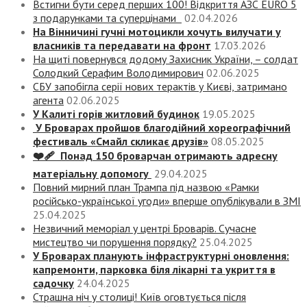
Встигни бути серед перших 100! Відкриття АЗС EURO 5
з подарунками та суперцінами
02.04.2026
На Вінничині гучні мотоцикли хочуть вилучати у
власників та передавати на фронт
17.03.2026
На щиті повернувся додому Захисник України, – солдат
Солодкий Серафим Володимирович
02.06.2025
СБУ запобігла серії нових терактів у Києві, затримано
агента
02.06.2025
У Калиті горів житловий будинок
19.05.2025
У Броварах пройшов благодійний хореографічний
фестиваль «Смайл скликає друзів»
08.05.2025
❤️‍🩹 Понад 150 броварчан отримають адресну
матеріальну допомогу
29.04.2025
Повний мирний план Трампа під назвою «‎Рамки
російсько-української угоди» вперше опублікували в ЗМІ
25.04.2025
Незвичний меморіал у центрі Броварів. Сучасне
мистецтво чи порушення порядку?
25.04.2025
У Броварах планують інфраструктурні оновлення:
капремонти, парковка біля лікарні та укриття в
садочку
24.04.2025
Страшна ніч у столиці! Київ оговтується після