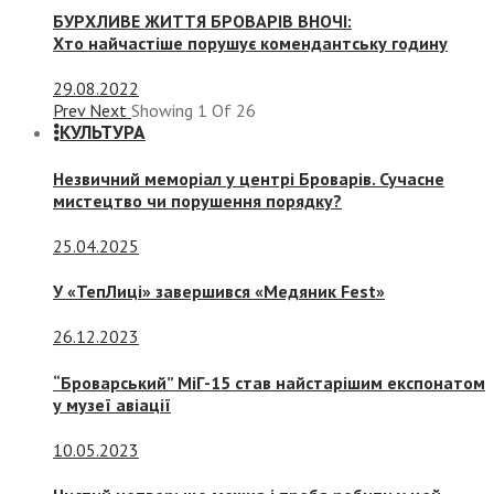
БУРХЛИВЕ ЖИТТЯ БРОВАРІВ ВНОЧІ:
Хто найчастіше порушує комендантську годину
29.08.2022
Prev
Next
Showing
1
Of
26
КУЛЬТУРА
Незвичний меморіал у центрі Броварів. Сучасне
мистецтво чи порушення порядку?
25.04.2025
У «ТепЛиці» завершився «Медяник Fest»
26.12.2023
“Броварський” МіГ-15 став найстарішим експонатом
у музеї авіації
10.05.2023