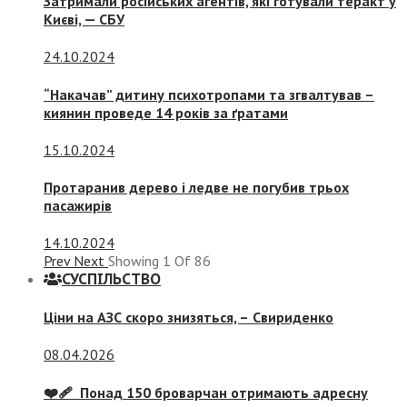
Затримали російських агентів, які готували теракт у
Києві, — СБУ
24.10.2024
“Накачав” дитину психотропами та згвалтував –
киянин проведе 14 років за ґратами
15.10.2024
Протаранив дерево і ледве не погубив трьох
пасажирів
14.10.2024
Prev
Next
Showing
1
Of
86
СУСПIЛЬСТВО
Ціни на АЗС скоро знизяться, –
Свириденко
08.04.2026
❤️‍🩹 Понад 150 броварчан отримають адресну