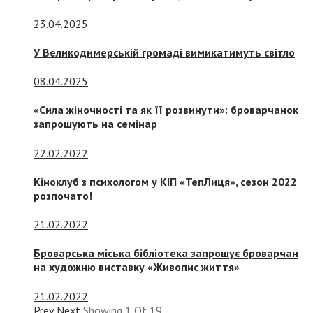
23.04.2025
У Великодимерській громаді вимикатимуть світло
08.04.2025
«Сила жіночності та як її розвинути»: броварчанок
запрошують на семінар
22.02.2022
Кіноклуб з психологом у КІП «ТепЛиця», сезон 2022
розпочато!
21.02.2022
Броварська міська бібліотека запрошує броварчан
на художню виставку «Живопис життя»
21.02.2022
Prev
Next
Showing
1
Of
19