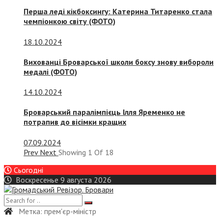
Перша леді кікбоксингу: Катерина Титаренко стала
чемпіонкою світу (ФОТО)
18.10.2024
Вихованці Броварської школи боксу знову вибороли
медалі (ФОТО)
14.10.2024
Броварський паралімпієць Ілля Яременко не
потрапив до вісімки кращих
07.09.2024
Prev
Next
Showing
1
Of
18
Сьогодні
Воскресенье 9 августа 2026
Метка:
прем'єр-міністр