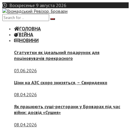
Skip
Воскресенье 9 августа 2026
to
content
ГОЛОВНА
ВІЙНА
НОВИНИ
Статуетки як ідеальний подарунок для
поціновувачів прекрасного
03.06.2026
Ціни на АЗС скоро знизяться, –
Свириденко
08.04.2026
Як працюють суші-ресторани у Броварах під час
війни: досвід «Сушия»
08.04.2026