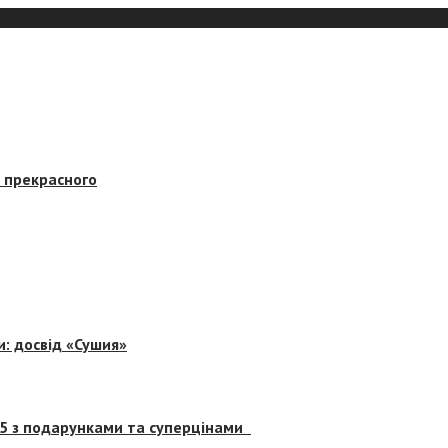
в прекрасного
и: досвід «Сушия»
 5 з подарунками та суперцінами