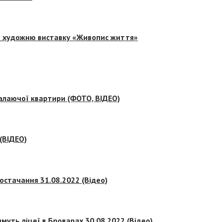
на художню виставку «Живопис життя»
палаючої квартири (ФОТО, ВІДЕО)
 (ВІДЕО)
остачання 31.08.2022 (Відео)
муть ліцеї в Броварах 30.08.2022 (Відео)