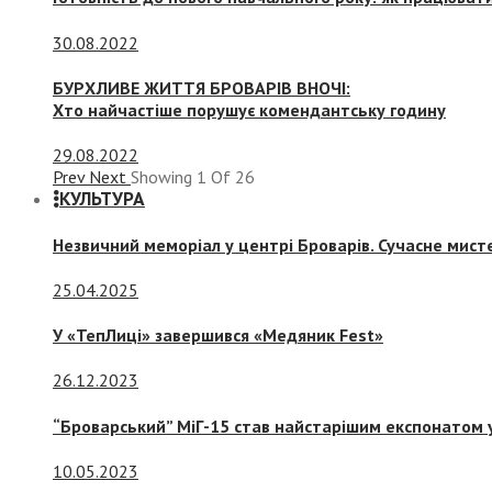
30.08.2022
БУРХЛИВЕ ЖИТТЯ БРОВАРІВ ВНОЧІ:
Хто найчастіше порушує комендантську годину
29.08.2022
Prev
Next
Showing
1
Of
26
КУЛЬТУРА
Незвичний меморіал у центрі Броварів. Сучасне мис
25.04.2025
У «ТепЛиці» завершився «Медяник Fest»
26.12.2023
“Броварський” МіГ-15 став найстарішим експонатом у
10.05.2023