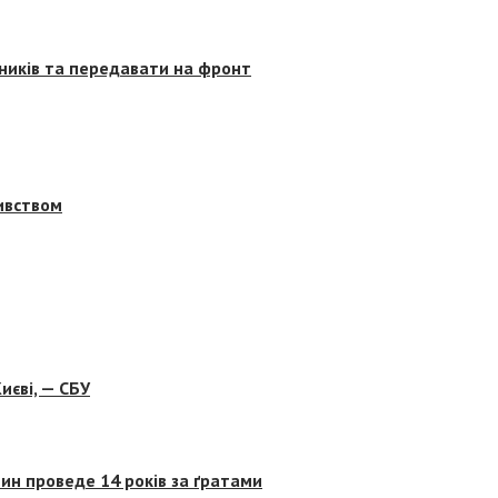
сників та передавати на фронт
бивством
иєві, — СБУ
ин проведе 14 років за ґратами