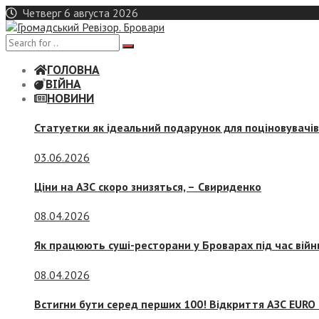
Skip
Четверг 6 августа 2026
to
content
ГОЛОВНА
ВІЙНА
НОВИНИ
Статуетки як ідеальний подарунок для поціновувачі
03.06.2026
Ціни на АЗС скоро знизяться, –
Свириденко
08.04.2026
Як працюють суші-ресторани у Броварах під час війн
08.04.2026
Встигни бути серед перших 100! Відкриття АЗС EURO