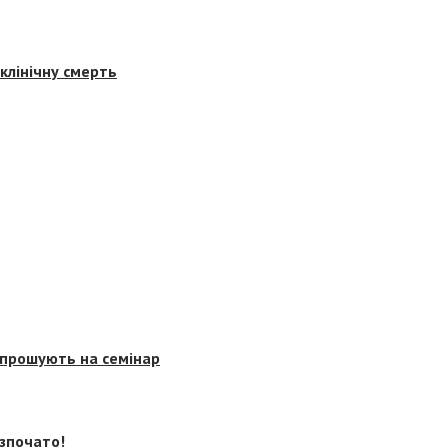
клінічну смерть
запрошують на семінар
озпочато!