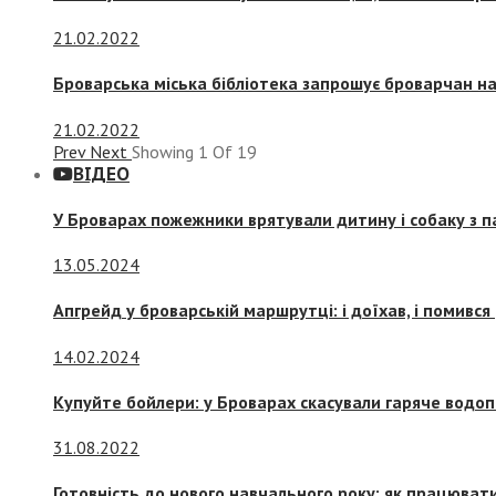
21.02.2022
Броварська міська бібліотека запрошує броварчан 
21.02.2022
Prev
Next
Showing
1
Of
19
ВІДЕО
У Броварах пожежники врятували дитину і собаку з 
13.05.2024
Апгрейд у броварській маршрутці: і доїхав, і помився
14.02.2024
Купуйте бойлери: у Броварах скасували гаряче водоп
31.08.2022
Готовність до нового навчального року: як працювати