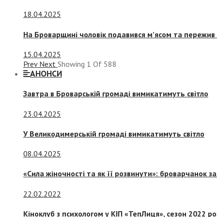
18.04.2025
На Броварщині чоловік подавився м’ясом та пережив 
15.04.2025
Prev
Next
Showing
1
Of
588
АНОНСИ
Завтра в Броварській громаді вимикатимуть світло
23.04.2025
У Великодимерській громаді вимикатимуть світло
08.04.2025
«Сила жіночності та як її розвинути»: броварчанок 
22.02.2022
Кіноклуб з психологом у КІП «ТепЛиця», сезон 2022 р