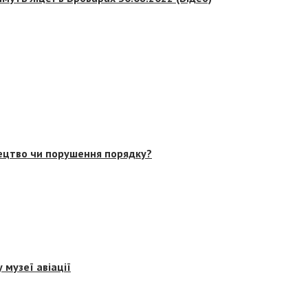
тецтво чи порушення порядку?
 музеї авіації