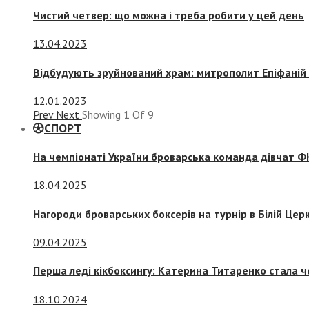
Чистий четвер: що можна і треба робити у цей день
13.04.2023
Відбудують зруйнований храм: митрополит Епіфаній 
12.01.2023
Prev
Next
Showing
1
Of
9
СПОРТ
На чемпіонаті України броварська команда дівчат ФК
18.04.2025
Нагороди броварських боксерів на турнір в Білій Церк
09.04.2025
Перша леді кікбоксингу: Катерина Титаренко стала ч
18.10.2024