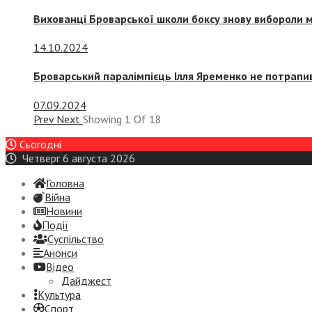
Вихованці Броварської школи боксу знову вибороли 
14.10.2024
Броварський паралімпієць Ілля Яременко не потрапив
07.09.2024
Prev
Next
Showing
1
Of
18
Сьогодні
Четверг 6 августа 2026
Головна
Війна
Новини
Події
Суспiльство
Анонси
Відео
Дайджест
Культура
Спорт