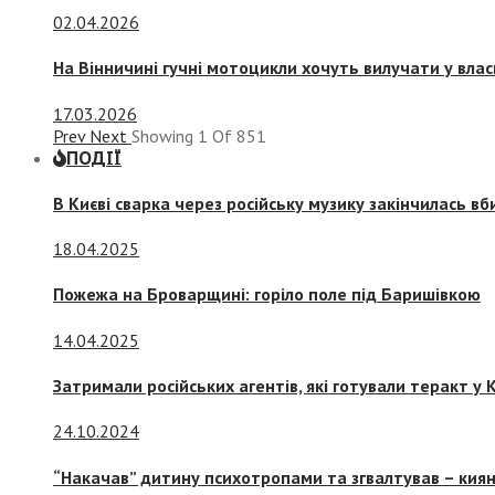
02.04.2026
На Вінничині гучні мотоцикли хочуть вилучати у вла
17.03.2026
Prev
Next
Showing
1
Of
851
ПОДІЇ
В Києві сварка через російську музику закінчилась в
18.04.2025
Пожежа на Броварщині: горіло поле під Баришівкою
14.04.2025
Затримали російських агентів, які готували теракт у К
24.10.2024
“Накачав” дитину психотропами та згвалтував – киян