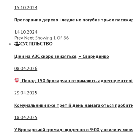
15.10.2024
Протаранив дерево і ледве не погубив трьох пасажир
14.10.2024
Prev
Next
Showing
1
Of
86
СУСПIЛЬСТВО
Ціни на АЗС скоро знизяться, –
Свириденко
08.04.2026
Понад 150 броварчан отримають адресну матері
29.04.2025
Комунальники вже третій день намагаються пробити 
18.04.2025
У Броварській громаді щоденно о 9:00 у хвилину мо