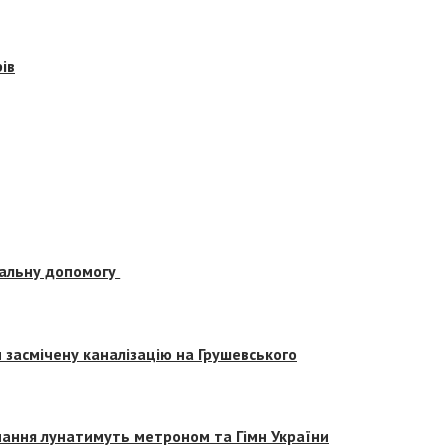
ів
альну допомогу
засмічену каналізацію на Грушевського
вчання лунатимуть метроном та Гімн України