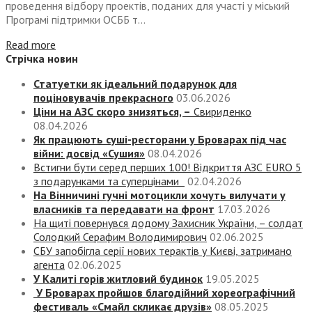
проведення відбору проектів, поданих для участі у міський
Програмі підтримки ОСББ т...
Read more
Стрічка новин
Статуетки як ідеальний подарунок для
поціновувачів прекрасного
03.06.2026
Ціни на АЗС скоро знизяться, –
Свириденко
08.04.2026
Як працюють суші-ресторани у Броварах під час
війни: досвід «Сушия»
08.04.2026
Встигни бути серед перших 100! Відкриття АЗС EURO 5
з подарунками та суперцінами
02.04.2026
На Вінничині гучні мотоцикли хочуть вилучати у
власників та передавати на фронт
17.03.2026
На щиті повернувся додому Захисник України, – солдат
Солодкий Серафим Володимирович
02.06.2025
СБУ запобігла серії нових терактів у Києві, затримано
агента
02.06.2025
У Калиті горів житловий будинок
19.05.2025
У Броварах пройшов благодійний хореографічний
фестиваль «Смайл скликає друзів»
08.05.2025