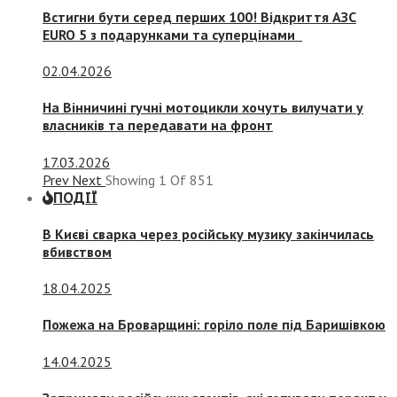
Встигни бути серед перших 100! Відкриття АЗС
EURO 5 з подарунками та суперцінами
02.04.2026
На Вінничині гучні мотоцикли хочуть вилучати у
власників та передавати на фронт
17.03.2026
Prev
Next
Showing
1
Of
851
ПОДІЇ
В Києві сварка через російську музику закінчилась
вбивством
18.04.2025
Пожежа на Броварщині: горіло поле під Баришівкою
14.04.2025