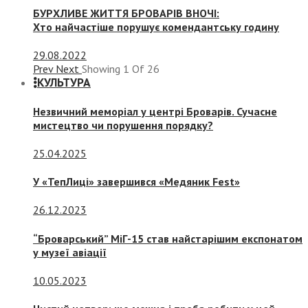
БУРХЛИВЕ ЖИТТЯ БРОВАРІВ ВНОЧІ:
Хто найчастіше порушує комендантську годину
29.08.2022
Prev
Next
Showing
1
Of
26
КУЛЬТУРА
Незвичний меморіал у центрі Броварів. Сучасне
мистецтво чи порушення порядку?
25.04.2025
У «ТепЛиці» завершився «Медяник Fest»
26.12.2023
“Броварський” МіГ-15 став найстарішим експонатом
у музеї авіації
10.05.2023