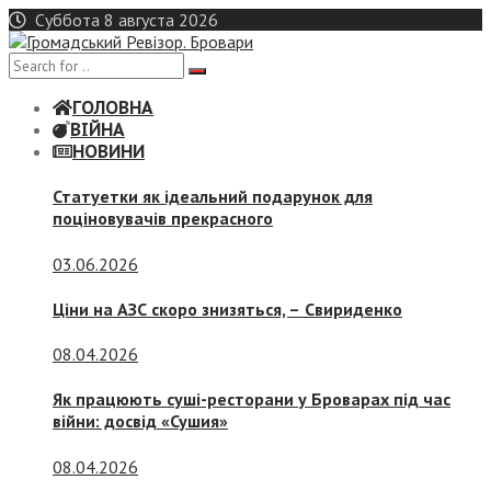
Skip
Суббота 8 августа 2026
to
content
ГОЛОВНА
ВІЙНА
НОВИНИ
Статуетки як ідеальний подарунок для
поціновувачів прекрасного
03.06.2026
Ціни на АЗС скоро знизяться, –
Свириденко
08.04.2026
Як працюють суші-ресторани у Броварах під час
війни: досвід «Сушия»
08.04.2026