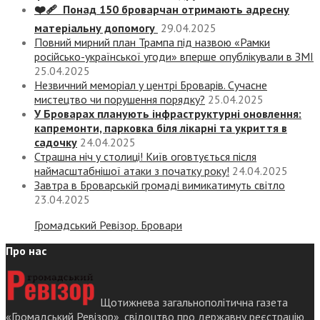
❤️‍🩹 Понад 150 броварчан отримають адресну
матеріальну допомогу
29.04.2025
Повний мирний план Трампа під назвою «‎Рамки
російсько-української угоди» вперше опублікували в ЗМІ
25.04.2025
Незвичний меморіал у центрі Броварів. Сучасне
мистецтво чи порушення порядку?
25.04.2025
У Броварах планують інфраструктурні оновлення:
капремонти, парковка біля лікарні та укриття в
садочку
24.04.2025
Страшна ніч у столиці! Київ оговтується після
наймасштабнішої атаки з початку року!
24.04.2025
Завтра в Броварській громаді вимикатимуть світло
23.04.2025
Громадський Ревізор. Бровари
Про нас
Щотижнева загальнополітична газета
«Громадський Ревізор», свідоцтво про державну реєстрацію