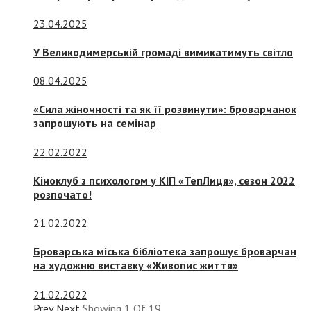
23.04.2025
У Великодимерській громаді вимикатимуть світло
08.04.2025
«Сила жіночності та як її розвинути»: броварчанок
запрошують на семінар
22.02.2022
Кіноклуб з психологом у КІП «ТепЛиця», сезон 2022
розпочато!
21.02.2022
Броварська міська бібліотека запрошує броварчан
на художню виставку «Живопис життя»
21.02.2022
Prev
Next
Showing
1
Of
19