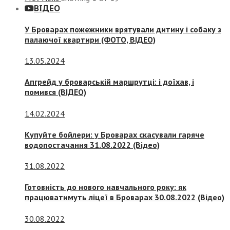
ВІДЕО
У Броварах пожежники врятували дитину і собаку з
палаючої квартири (ФОТО, ВІДЕО)
13.05.2024
Апгрейд у броварській маршрутці: і доїхав, і
помився (ВІДЕО)
14.02.2024
Купуйте бойлери: у Броварах скасували гаряче
водопостачання 31.08.2022 (Відео)
31.08.2022
Готовність до нового навчального року: як
працюватимуть ліцеї в Броварах 30.08.2022 (Відео)
30.08.2022