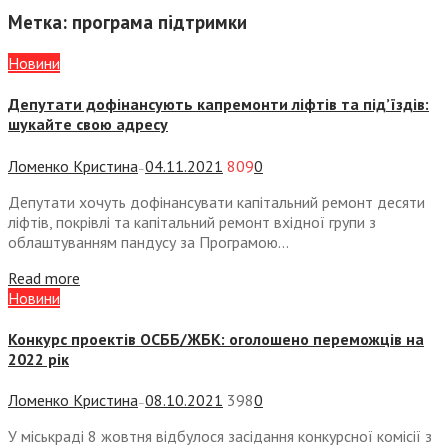
Метка:
програма підтримки
Новини
Депутати дофінансують капремонти ліфтів та під’їздів:
шукайте свою адресу
Ломенко Кристина
04.11.2021
809
0
—
Депутати хочуть дофінансувати капітальний ремонт десяти
ліфтів, покрівлі та капітальний ремонт вхідної групи з
облаштуванням пандусу за Програмою...
Read more
Новини
Конкурс проектів ОСББ/ЖБК: оголошено переможців на
2022 рік
Ломенко Кристина
08.10.2021
398
0
—
У міськраді 8 жовтня відбулося засідання конкурсної комісії з