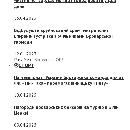
Чистий четвер: що можна і треба робити у цей
день
13.04.2023
Відбудують зруйнований храм: митрополит
Епіфаній зустрівся з очільниками Броварської
громади
12.01.2023
Prev
Next
Showing
1
Of
9
СПОРТ
На чемпіонаті України броварська команда дівчат
ФК «Тікі-Така» перемагає вінницьку «Ниву»
18.04.2025
Нагороди броварських боксерів на турнір в Білій
Церкві
09.04.2025