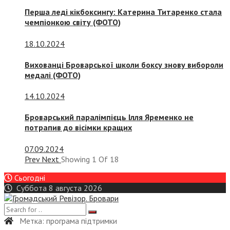
Перша леді кікбоксингу: Катерина Титаренко стала
чемпіонкою світу (ФОТО)
18.10.2024
Вихованці Броварської школи боксу знову вибороли
медалі (ФОТО)
14.10.2024
Броварський паралімпієць Ілля Яременко не
потрапив до вісімки кращих
07.09.2024
Prev
Next
Showing
1
Of
18
Сьогодні
Суббота 8 августа 2026
Метка:
програма підтримки