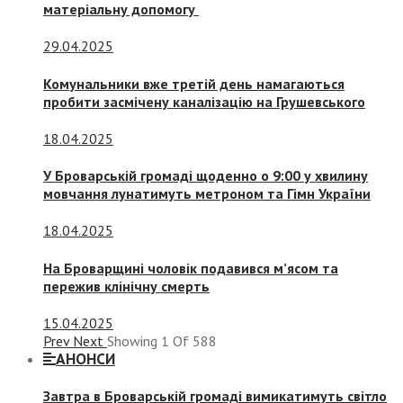
матеріальну допомогу
29.04.2025
Комунальники вже третій день намагаються
пробити засмічену каналізацію на Грушевського
18.04.2025
У Броварській громаді щоденно о 9:00 у хвилину
мовчання лунатимуть метроном та Гімн України
18.04.2025
На Броварщині чоловік подавився м’ясом та
пережив клінічну смерть
15.04.2025
Prev
Next
Showing
1
Of
588
АНОНСИ
Завтра в Броварській громаді вимикатимуть світло