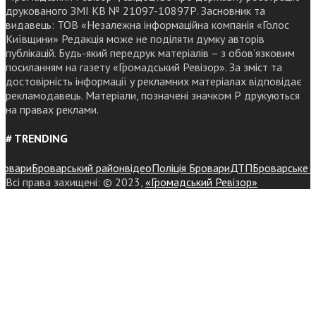
друкованого ЗМІ КВ № 21097-10897Р. Засновник та
видавець: ТОВ «Незалежна інформаційна компанія «Голос
Київщини» Редакція може не поділяти думку авторів
публікацій. Будь-який передрук матеріалів – з обов’язковим
посиланням на газету «Громадський Ревізор». За зміст та
достовірність інформації у рекламних матеріалах відповідає
рекламодавець. Матеріали, позначені значком Р друкуються
на правах реклами.
# TRENDING
вари
Броварський район
відео
Поліція Бровари
ДТП
Броварське рай
Всі права захищені: © 2023,
«Громадський Ревізор»