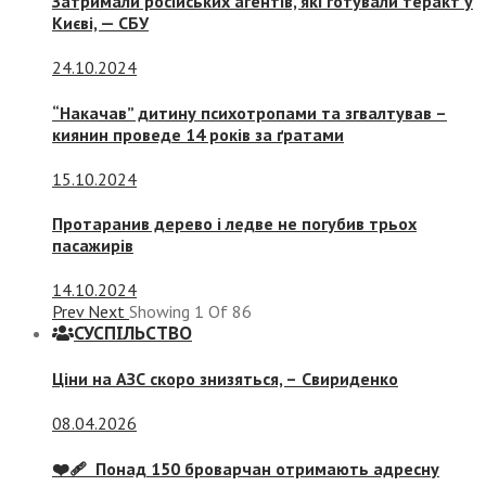
Затримали російських агентів, які готували теракт у
Києві, — СБУ
24.10.2024
“Накачав” дитину психотропами та згвалтував –
киянин проведе 14 років за ґратами
15.10.2024
Протаранив дерево і ледве не погубив трьох
пасажирів
14.10.2024
Prev
Next
Showing
1
Of
86
СУСПIЛЬСТВО
Ціни на АЗС скоро знизяться, –
Свириденко
08.04.2026
❤️‍🩹 Понад 150 броварчан отримають адресну