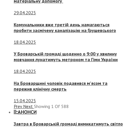
матеріальну допомогу
29.04.2025
Комунальники вже третій день намагаються
пробити засмічену каналізацію на Грушевського
18.04.2025
У Броварській громаді щоденно о 9:00 у хвилину
мовчання лунатимуть метроном та Гімн України
18.04.2025
На Броварщині чоловік подавився м’ясом та
пережив клінічну смерть
15.04.2025
Prev
Next
Showing
1
Of
588
АНОНСИ
Завтра в Броварській громаді вимикатимуть світло