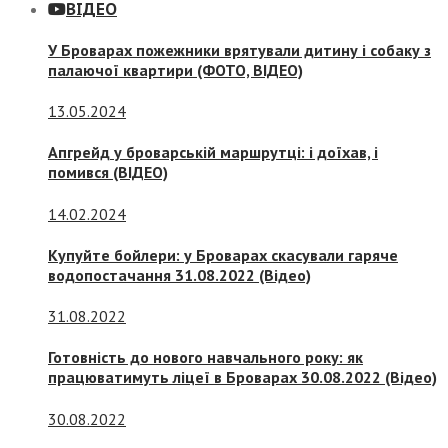
ВІДЕО
У Броварах пожежники врятували дитину і собаку з
палаючої квартири (ФОТО, ВІДЕО)
13.05.2024
Апгрейд у броварській маршрутці: і доїхав, і
помився (ВІДЕО)
14.02.2024
Купуйте бойлери: у Броварах скасували гаряче
водопостачання 31.08.2022 (Відео)
31.08.2022
Готовність до нового навчального року: як
працюватимуть ліцеї в Броварах 30.08.2022 (Відео)
30.08.2022