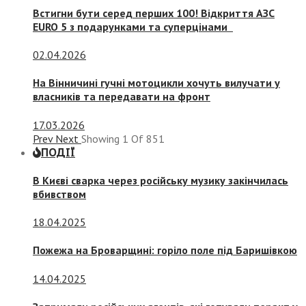
Встигни бути серед перших 100! Відкриття АЗС
EURO 5 з подарунками та суперцінами
02.04.2026
На Вінничині гучні мотоцикли хочуть вилучати у
власників та передавати на фронт
17.03.2026
Prev
Next
Showing
1
Of
851
ПОДІЇ
В Києві сварка через російську музику закінчилась
вбивством
18.04.2025
Пожежа на Броварщині: горіло поле під Баришівкою
14.04.2025