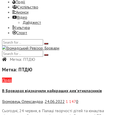
Події
Суспiльство
Анонси
Відео
Дайджест
Культура
Спорт
Метка:
ПТДЮ
Метка:
ПТДЮ
Події
В Броварах відзначили найкращих дев’ятикласників
Громовець Олександра
24.06.2022
1 147
0
—
Сьогодні, 24 червня, в Палаці творчості дітей та юнацтва