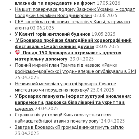
власників та передавати на фронт
17.03.2026
На щиті повернувся додому Захисник України, – солдат
Солодкий Серафим Володимирович
02.06.2025
СБУ запобігла серії нових терактів у Києві, затримано
агента
02.06.2025
У Калиті горів житловий будинок
19.05.2025
У Броварах пройшов благодійний хореографічний
фестиваль «Смайл скликає друзів»
08.05.2025
Понад 150 броварчан отримають адресну
матеріальну допомогу
29.04.2025
Повний мирний план Трампа під назвою «‎Рамки
російсько-української угоди» вперше опублікували в ЗМІ
25.04.2025
Незвичний меморіал у центрі Броварів. Сучасне
мистецтво чи порушення порядку?
25.04.2025
У Броварах планують інфраструктурні оновлення:
капремонти, парковка біля лікарні та укриття в
садочку
24.04.2025
Страшна ніч у столиці! Київ оговтується після
наймасштабнішої атаки з початку року!
24.04.2025
Завтра в Броварській громаді вимикатимуть світло
23.04.2025