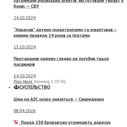
Затримали російських агентів, які готували теракт у
Києві, — СБУ
24.10.2024
“Накачав” дитину психотропами та згвалтував –
киянин проведе 14 років за ґратами
15.10.2024
Протаранив дерево і ледве не погубив трьох
пасажирів
14.10.2024
Prev
Next
Showing
1
Of
86
СУСПIЛЬСТВО
Ціни на АЗС скоро знизяться, –
Свириденко
08.04.2026
Понад 150 броварчан отримають адресну