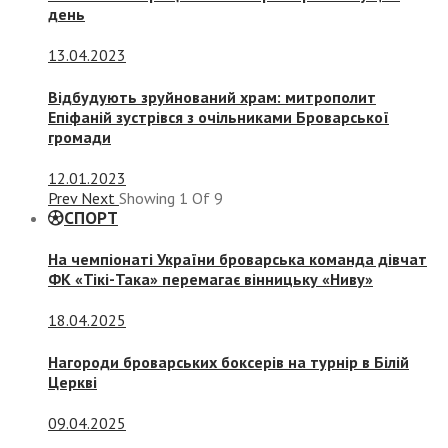
день
13.04.2023
Відбудують зруйнований храм: митрополит
Епіфаній зустрівся з очільниками Броварської
громади
12.01.2023
Prev
Next
Showing
1
Of
9
СПОРТ
На чемпіонаті України броварська команда дівчат
ФК «Тікі-Така» перемагає вінницьку «Ниву»
18.04.2025
Нагороди броварських боксерів на турнір в Білій
Церкві
09.04.2025