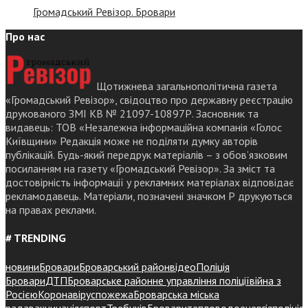
Громадський Ревізор. Бровари
Про нас
Щотижнева загальнополітична газета
«Громадський Ревізор», свідоцтво про державну реєстрацію
друкованого ЗМІ КВ № 21097-10897Р. Засновник та
видавець: ТОВ «Незалежна інформаційна компанія «Голос
Київщини» Редакція може не поділяти думку авторів
публікацій. Будь-який передрук матеріалів – з обов’язковим
посиланням на газету «Громадський Ревізор». За зміст та
достовірність інформації у рекламних матеріалах відповідає
рекламодавець. Матеріали, позначені значком Р друкуються
на правах реклами.
# TRENDING
новини
Бровари
Броварський район
відео
Поліція
Бровари
ДТП
Броварське районне управління поліції
війна з
Росією
Коронавірус
пожежа
Броварська міська
рада
вакцинація
спорт
Требухів
Броваритепловодоенергія
поліція