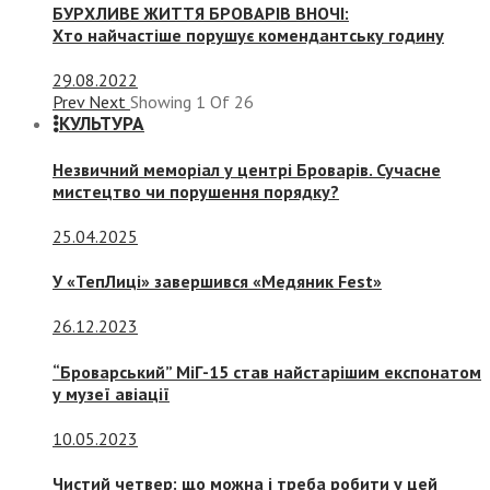
БУРХЛИВЕ ЖИТТЯ БРОВАРІВ ВНОЧІ:
Хто найчастіше порушує комендантську годину
29.08.2022
Prev
Next
Showing
1
Of
26
КУЛЬТУРА
Незвичний меморіал у центрі Броварів. Сучасне
мистецтво чи порушення порядку?
25.04.2025
У «ТепЛиці» завершився «Медяник Fest»
26.12.2023
“Броварський” МіГ-15 став найстарішим експонатом
у музеї авіації
10.05.2023
Чистий четвер: що можна і треба робити у цей