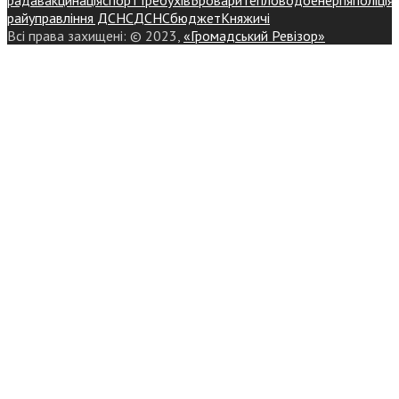
райуправління ДСНС
ДСНС
бюджет
Княжичі
Всі права захищені: © 2023,
«Громадський Ревізор»