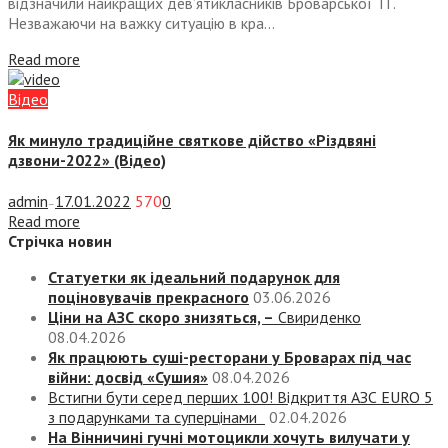
відзначили найкращих дев’ятикласників Броварської ТГ.
Незважаючи на важку ситуацію в кра...
Read more
Відео
Як минуло традиційне святкове дійство «Різдвяні
дзвони-2022» (Відео)
admin
17.01.2022
570
0
—
Read more
Стрічка новин
Статуетки як ідеальний подарунок для
поціновувачів прекрасного
03.06.2026
Ціни на АЗС скоро знизяться, –
Свириденко
08.04.2026
Як працюють суші-ресторани у Броварах під час
війни: досвід «Сушия»
08.04.2026
Встигни бути серед перших 100! Відкриття АЗС EURO 5
з подарунками та суперцінами
02.04.2026
На Вінничині гучні мотоцикли хочуть вилучати у