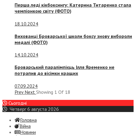
Перша леді кікбоксингу: Катерина Титаренко стала
чемпіонкою світу (ФОТО)
18.10.2024
Вихованці Броварської школи боксу знову вибороли
медалі (ФОТО)
14.10.2024
Броварський паралімпієць Ілля Яременко не
потрапив до вісімки кращих
07.09.2024
Prev
Next
Showing
1
Of
18
Сьогодні
Четверг 6 августа 2026
Головна
Війна
Новини