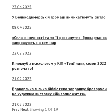
23.04.2025
У Великодимерській громаді вимикатимуть світло
08.04.2025
«Сила жіночності та як її розвинути»: броварчанок
запрошують на семінар
22.02.2022
Кіноклуб з психологом у КІП «ТепЛиця», сезон 2022
розпочато!
21.02.2022
Броварська міська бібліотека запрошує броварчан
на художню виставку «Живопис життя»
21.02.2022
Prev
Next
Showing
1
Of
19