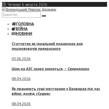
Skip
Четверг 6 августа 2026
to
content
ГОЛОВНА
ВІЙНА
НОВИНИ
Статуетки як ідеальний подарунок для
поціновувачів прекрасного
03.06.2026
Ціни на АЗС скоро знизяться, –
Свириденко
08.04.2026
Як працюють суші-ресторани у Броварах під час
війни: досвід «Сушия»
08.04.2026