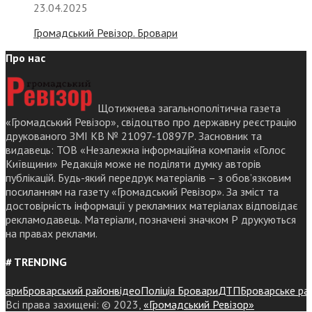
23.04.2025
Громадський Ревізор. Бровари
Про нас
Щотижнева загальнополітична газета
«Громадський Ревізор», свідоцтво про державну реєстрацію
друкованого ЗМІ КВ № 21097-10897Р. Засновник та
видавець: ТОВ «Незалежна інформаційна компанія «Голос
Київщини» Редакція може не поділяти думку авторів
публікацій. Будь-який передрук матеріалів – з обов’язковим
посиланням на газету «Громадський Ревізор». За зміст та
достовірність інформації у рекламних матеріалах відповідає
рекламодавець. Матеріали, позначені значком Р друкуються
на правах реклами.
# TRENDING
ри
Броварський район
відео
Поліція Бровари
ДТП
Броварське районн
Всі права захищені: © 2023,
«Громадський Ревізор»