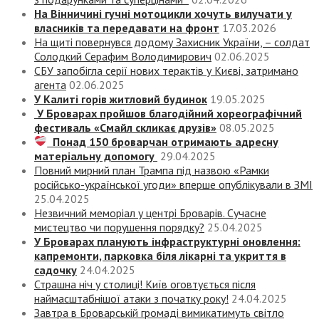
На Вінничині гучні мотоцикли хочуть вилучати у
власників та передавати на фронт
17.03.2026
На щиті повернувся додому Захисник України, – солдат
Солодкий Серафим Володимирович
02.06.2025
СБУ запобігла серії нових терактів у Києві, затримано
агента
02.06.2025
У Калиті горів житловий будинок
19.05.2025
У Броварах пройшов благодійний хореографічний
фестиваль «Смайл скликає друзів»
08.05.2025
Понад 150 броварчан отримають адресну
матеріальну допомогу
29.04.2025
Повний мирний план Трампа під назвою «‎Рамки
російсько-української угоди» вперше опублікували в ЗМІ
25.04.2025
Незвичний меморіал у центрі Броварів. Сучасне
мистецтво чи порушення порядку?
25.04.2025
У Броварах планують інфраструктурні оновлення:
капремонти, парковка біля лікарні та укриття в
садочку
24.04.2025
Страшна ніч у столиці! Київ оговтується після
наймасштабнішої атаки з початку року!
24.04.2025
Завтра в Броварській громаді вимикатимуть світло