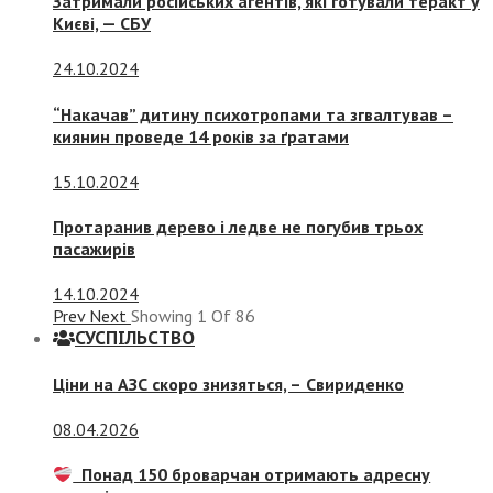
Затримали російських агентів, які готували теракт у
Києві, — СБУ
24.10.2024
“Накачав” дитину психотропами та згвалтував –
киянин проведе 14 років за ґратами
15.10.2024
Протаранив дерево і ледве не погубив трьох
пасажирів
14.10.2024
Prev
Next
Showing
1
Of
86
СУСПIЛЬСТВО
Ціни на АЗС скоро знизяться, –
Свириденко
08.04.2026
Понад 150 броварчан отримають адресну