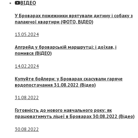
ВІДЕО
У Броварах пожежники врятували дитину і собаку з
палаючої квартири (ФОТО, ВІДЕО)
13.05.2024
Апгрейд у броварській маршрутці: і доїхав, і
помився (ВІДЕО)
14.02.2024
Купуйте бойлери: у Броварах скасували гаряче
водопостачання 31.08.2022 (Відео)
31.08.2022
Готовність до нового навчального року: як
працюватимуть ліцеї в Броварах 30.08.2022 (Відео)
30.08.2022