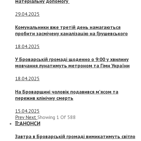
матеріальну допомогу
29.04.2025
Комунальники вже третій день намагаються
пробити засмічену каналізацію на Грушевського
18.04.2025
У Броварській громаді щоденно о 9:00 у хвилину
мовчання лунатимуть метроном та Гімн України
18.04.2025
На Броварщині чоловік подавився м’ясом та
пережив клінічну смерть
15.04.2025
Prev
Next
Showing
1
Of
588
АНОНСИ
Завтра в Броварській громаді вимикатимуть світло