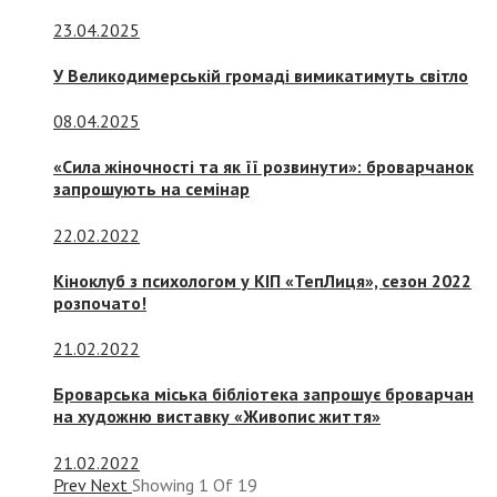
23.04.2025
У Великодимерській громаді вимикатимуть світло
08.04.2025
«Сила жіночності та як її розвинути»: броварчанок
запрошують на семінар
22.02.2022
Кіноклуб з психологом у КІП «ТепЛиця», сезон 2022
розпочато!
21.02.2022
Броварська міська бібліотека запрошує броварчан
на художню виставку «Живопис життя»
21.02.2022
Prev
Next
Showing
1
Of
19