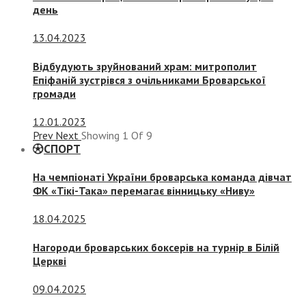
день
13.04.2023
Відбудують зруйнований храм: митрополит
Епіфаній зустрівся з очільниками Броварської
громади
12.01.2023
Prev
Next
Showing
1
Of
9
СПОРТ
На чемпіонаті України броварська команда дівчат
ФК «Тікі-Така» перемагає вінницьку «Ниву»
18.04.2025
Нагороди броварських боксерів на турнір в Білій
Церкві
09.04.2025