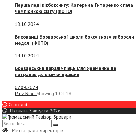
Перша леді кікбоксингу: Катерина Титаренко стала
чемпіонкою світу (ФОТО)
18.10.2024
Вихованці Броварської школи боксу знову вибороли
медалі (ФОТО)
14.10.2024
Броварський паралімпієць Ілля Яременко не
потрапив до вісімки кращих
07.09.2024
Prev
Next
Showing
1
Of
18
Сьогодні
Пятница 7 августа 2026
Метка:
рада директорів