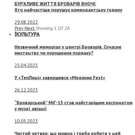
БУРХЛИВЕ ЖИТТЯ БРОВАРІВ ВНОЧІ:
Хто найчастіше порушує комендантську годину
29.08.2022
Prev
Next
Showing
1
Of
26
КУЛЬТУРА
Незвичний меморіал у центрі Броварів. Сучасне
мистецтво чи порушення порядку?
25.04.2025
У «ТепЛиці» завершився «Медяник Fest»
26.12.2023
“Броварський” МіГ-15 став найстарішим експонатом
у музеї авіації
10.05.2023
Чистий четвер: що можна і треба робити у цей