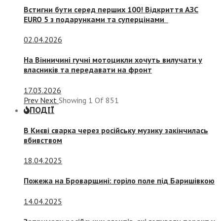
Встигни бути серед перших 100! Відкриття АЗС
EURO 5 з подарунками та суперцінами
02.04.2026
На Вінничині гучні мотоцикли хочуть вилучати у
власників та передавати на фронт
17.03.2026
Prev
Next
Showing
1
Of
851
ПОДІЇ
В Києві сварка через російську музику закінчилась
вбивством
18.04.2025
Пожежа на Броварщині: горіло поле під Баришівкою
14.04.2025