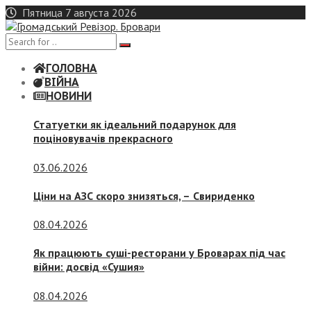
Skip
Пятница 7 августа 2026
to
content
ГОЛОВНА
ВІЙНА
НОВИНИ
Статуетки як ідеальний подарунок для
поціновувачів прекрасного
03.06.2026
Ціни на АЗС скоро знизяться, –
Свириденко
08.04.2026
Як працюють суші-ресторани у Броварах під час
війни: досвід «Сушия»
08.04.2026