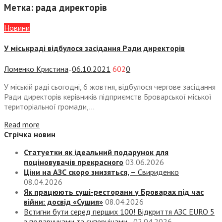
Метка:
рада директорів
Новини
У міськраді відбулося засідання Ради директорів
Ломенко Кристина
06.10.2021
602
0
—
У міській раді сьогодні, 6 жовтня, відбулося чергове засідання
Ради директорів керівників підприємств Броварської міської
територіальної громади,...
Read more
Стрічка новин
Статуетки як ідеальний подарунок для
поціновувачів прекрасного
03.06.2026
Ціни на АЗС скоро знизяться, –
Свириденко
08.04.2026
Як працюють суші-ресторани у Броварах під час
війни: досвід «Сушия»
08.04.2026
Встигни бути серед перших 100! Відкриття АЗС EURO 5
з подарунками та суперцінами
02.04.2026