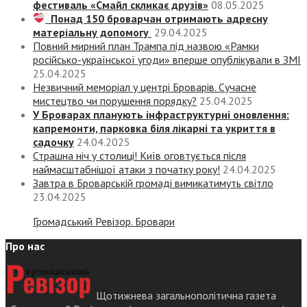
фестиваль «Смайл скликає друзів»
08.05.2025
Понад 150 броварчан отримають адресну
матеріальну допомогу
29.04.2025
Повний мирний план Трампа під назвою «‎Рамки
російсько-української угоди» вперше опублікували в ЗМІ
25.04.2025
Незвичний меморіал у центрі Броварів. Сучасне
мистецтво чи порушення порядку?
25.04.2025
У Броварах планують інфраструктурні оновлення:
капремонти, парковка біля лікарні та укриття в
садочку
24.04.2025
Страшна ніч у столиці! Київ оговтується після
наймасштабнішої атаки з початку року!
24.04.2025
Завтра в Броварській громаді вимикатимуть світло
23.04.2025
Громадський Ревізор. Бровари
Про нас
Щотижнева загальнополітична газета