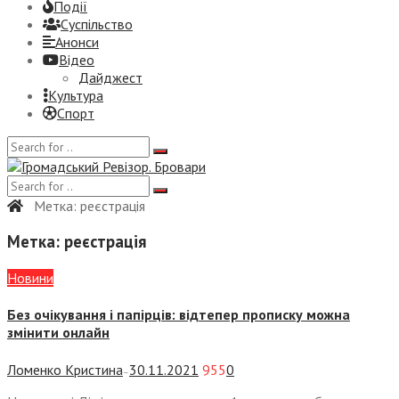
Події
Суспiльство
Анонси
Відео
Дайджест
Культура
Спорт
Метка:
реєстрація
Метка:
реєстрація
Новини
Без очікування і папірців: відтепер прописку можна
змінити онлайн
Ломенко Кристина
30.11.2021
955
0
—