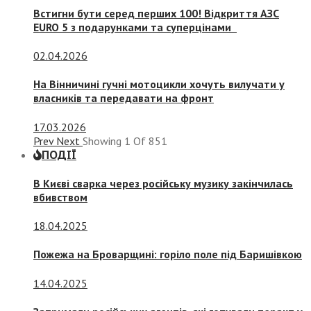
Встигни бути серед перших 100! Відкриття АЗС
EURO 5 з подарунками та суперцінами
02.04.2026
На Вінничині гучні мотоцикли хочуть вилучати у
власників та передавати на фронт
17.03.2026
Prev
Next
Showing
1
Of
851
ПОДІЇ
В Києві сварка через російську музику закінчилась
вбивством
18.04.2025
Пожежа на Броварщині: горіло поле під Баришівкою
14.04.2025