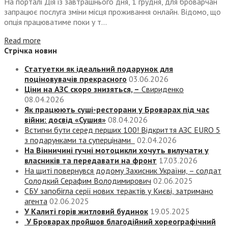
На порталі Дія із завтрашнього дня, 1 грудня, для броварчан
запрацює послуга зміни місця проживання онлайн. Відомо, що
опція працюватиме поки у т...
Read more
Стрічка новин
Статуетки як ідеальний подарунок для
поціновувачів прекрасного
03.06.2026
Ціни на АЗС скоро знизяться, –
Свириденко
08.04.2026
Як працюють суші-ресторани у Броварах під час
війни: досвід «Сушия»
08.04.2026
Встигни бути серед перших 100! Відкриття АЗС EURO 5
з подарунками та суперцінами
02.04.2026
На Вінничині гучні мотоцикли хочуть вилучати у
власників та передавати на фронт
17.03.2026
На щиті повернувся додому Захисник України, – солдат
Солодкий Серафим Володимирович
02.06.2025
СБУ запобігла серії нових терактів у Києві, затримано
агента
02.06.2025
У Калиті горів житловий будинок
19.05.2025
У Броварах пройшов благодійний хореографічний