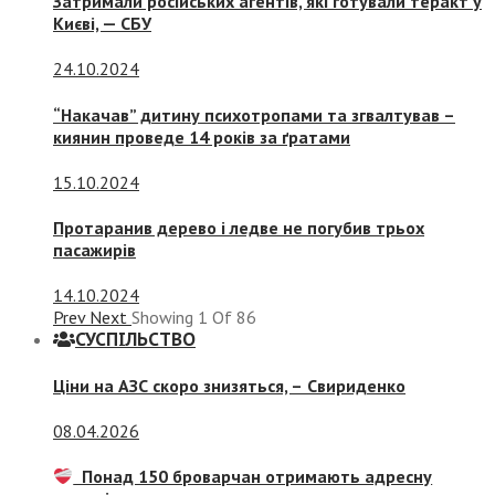
Затримали російських агентів, які готували теракт у
Києві, — СБУ
24.10.2024
“Накачав” дитину психотропами та згвалтував –
киянин проведе 14 років за ґратами
15.10.2024
Протаранив дерево і ледве не погубив трьох
пасажирів
14.10.2024
Prev
Next
Showing
1
Of
86
СУСПIЛЬСТВО
Ціни на АЗС скоро знизяться, –
Свириденко
08.04.2026
Понад 150 броварчан отримають адресну