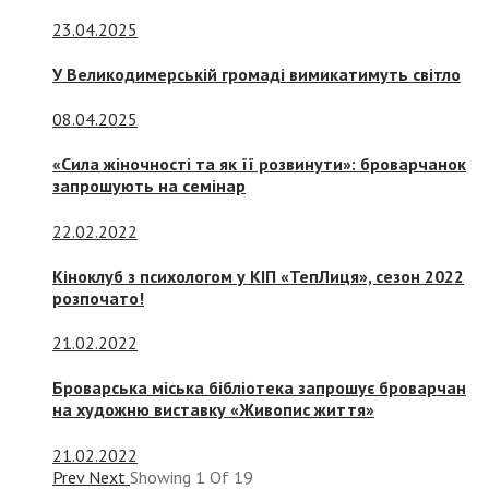
23.04.2025
У Великодимерській громаді вимикатимуть світло
08.04.2025
«Сила жіночності та як її розвинути»: броварчанок
запрошують на семінар
22.02.2022
Кіноклуб з психологом у КІП «ТепЛиця», сезон 2022
розпочато!
21.02.2022
Броварська міська бібліотека запрошує броварчан
на художню виставку «Живопис життя»
21.02.2022
Prev
Next
Showing
1
Of
19