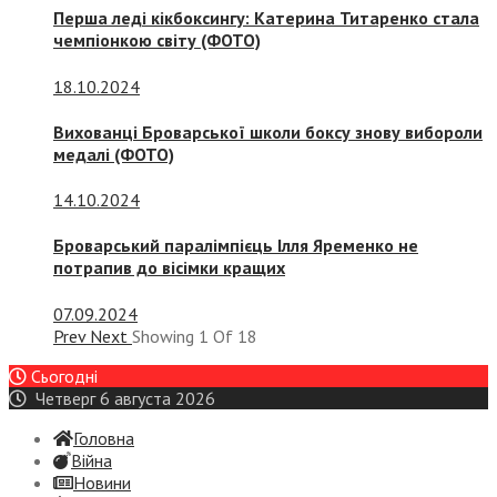
Перша леді кікбоксингу: Катерина Титаренко стала
чемпіонкою світу (ФОТО)
18.10.2024
Вихованці Броварської школи боксу знову вибороли
медалі (ФОТО)
14.10.2024
Броварський паралімпієць Ілля Яременко не
потрапив до вісімки кращих
07.09.2024
Prev
Next
Showing
1
Of
18
Сьогодні
Четверг 6 августа 2026
Головна
Війна
Новини