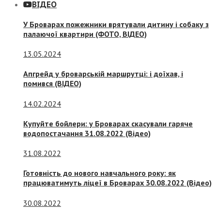
ВІДЕО
У Броварах пожежники врятували дитину і собаку з
палаючої квартири (ФОТО, ВІДЕО)
13.05.2024
Апгрейд у броварській маршрутці: і доїхав, і
помився (ВІДЕО)
14.02.2024
Купуйте бойлери: у Броварах скасували гаряче
водопостачання 31.08.2022 (Відео)
31.08.2022
Готовність до нового навчального року: як
працюватимуть ліцеї в Броварах 30.08.2022 (Відео)
30.08.2022