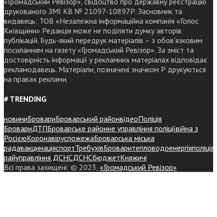
«Громадський Ревізор», свідоцтво про державну реєстрацію
друкованого ЗМІ КВ № 21097-10897Р. Засновник та
видавець: ТОВ «Незалежна інформаційна компанія «Голос
Київщини» Редакція може не поділяти думку авторів
публікацій. Будь-який передрук матеріалів – з обов’язковим
посиланням на газету «Громадський Ревізор». За зміст та
достовірність інформації у рекламних матеріалах відповідає
рекламодавець. Матеріали, позначені значком Р друкуються
на правах реклами.
# TRENDING
новини
Бровари
Броварський район
відео
Поліція
Бровари
ДТП
Броварське районне управління поліції
війна з
Росією
Коронавірус
пожежа
Броварська міська
рада
вакцинація
спорт
Требухів
Броваритепловодоенергія
поліція
райуправління ДСНС
ДСНС
бюджет
Княжичі
Всі права захищені: © 2023,
«Громадський Ревізор»