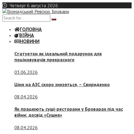
Skip
Четверг 6 августа 2026
to
content
ГОЛОВНА
ВІЙНА
НОВИНИ
Статуетки як ідеальний подарунок для
поціновувачів прекрасного
03.06.2026
Ціни на АЗС скоро знизяться, –
Свириденко
08.04.2026
Як працюють суші-ресторани у Броварах під час
війни: досвід «Сушия»
08.04.2026