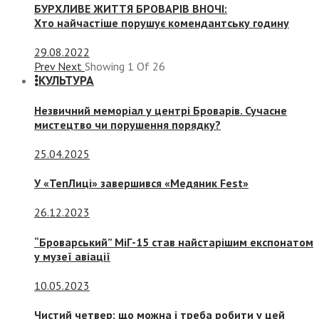
БУРХЛИВЕ ЖИТТЯ БРОВАРІВ ВНОЧІ:
Хто найчастіше порушує комендантську годину
29.08.2022
Prev
Next
Showing
1
Of
26
КУЛЬТУРА
Незвичний меморіал у центрі Броварів. Сучасне
мистецтво чи порушення порядку?
25.04.2025
У «ТепЛиці» завершився «Медяник Fest»
26.12.2023
“Броварський” МіГ-15 став найстарішим експонатом
у музеї авіації
10.05.2023
Чистий четвер: що можна і треба робити у цей