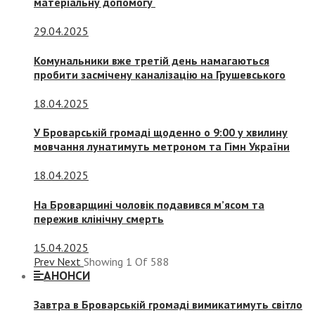
матеріальну допомогу
29.04.2025
Комунальники вже третій день намагаються
пробити засмічену каналізацію на Грушевського
18.04.2025
У Броварській громаді щоденно о 9:00 у хвилину
мовчання лунатимуть метроном та Гімн України
18.04.2025
На Броварщині чоловік подавився м’ясом та
пережив клінічну смерть
15.04.2025
Prev
Next
Showing
1
Of
588
АНОНСИ
Завтра в Броварській громаді вимикатимуть світло