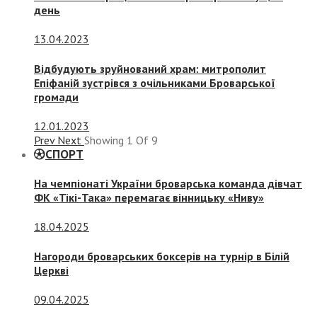
день
13.04.2023
Відбудують зруйнований храм: митрополит
Епіфаній зустрівся з очільниками Броварської
громади
12.01.2023
Prev
Next
Showing
1
Of
9
СПОРТ
На чемпіонаті України броварська команда дівчат
ФК «Тікі-Така» перемагає вінницьку «Ниву»
18.04.2025
Нагороди броварських боксерів на турнір в Білій
Церкві
09.04.2025