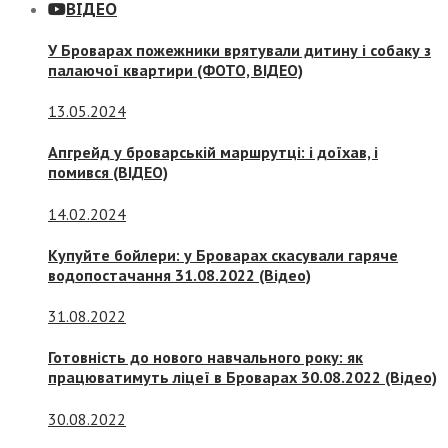
ВІДЕО
У Броварах пожежники врятували дитину і собаку з
палаючої квартири (ФОТО, ВІДЕО)
13.05.2024
Апгрейд у броварській маршрутці: і доїхав, і
помився (ВІДЕО)
14.02.2024
Купуйте бойлери: у Броварах скасували гаряче
водопостачання 31.08.2022 (Відео)
31.08.2022
Готовність до нового навчального року: як
працюватимуть ліцеї в Броварах 30.08.2022 (Відео)
30.08.2022