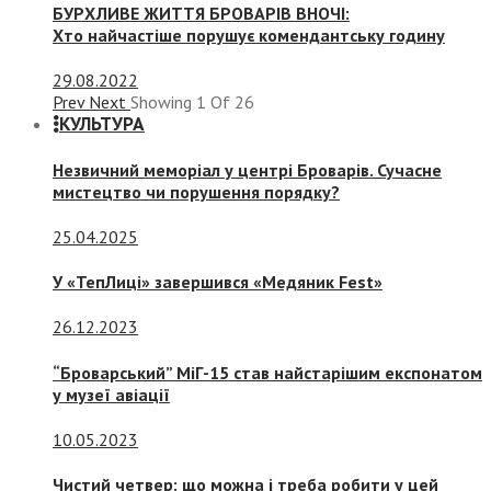
БУРХЛИВЕ ЖИТТЯ БРОВАРІВ ВНОЧІ:
Хто найчастіше порушує комендантську годину
29.08.2022
Prev
Next
Showing
1
Of
26
КУЛЬТУРА
Незвичний меморіал у центрі Броварів. Сучасне
мистецтво чи порушення порядку?
25.04.2025
У «ТепЛиці» завершився «Медяник Fest»
26.12.2023
“Броварський” МіГ-15 став найстарішим експонатом
у музеї авіації
10.05.2023
Чистий четвер: що можна і треба робити у цей