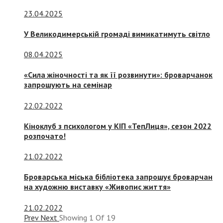
23.04.2025
У Великодимерській громаді вимикатимуть світло
08.04.2025
«Сила жіночності та як її розвинути»: броварчанок
запрошують на семінар
22.02.2022
Кіноклуб з психологом у КІП «ТепЛиця», сезон 2022
розпочато!
21.02.2022
Броварська міська бібліотека запрошує броварчан
на художню виставку «Живопис життя»
21.02.2022
Prev
Next
Showing
1
Of
19