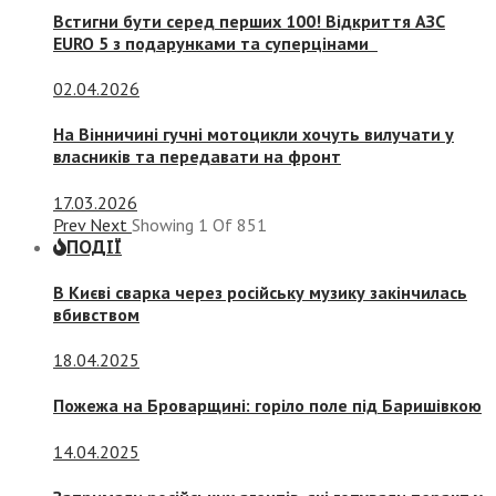
Встигни бути серед перших 100! Відкриття АЗС
EURO 5 з подарунками та суперцінами
02.04.2026
На Вінничині гучні мотоцикли хочуть вилучати у
власників та передавати на фронт
17.03.2026
Prev
Next
Showing
1
Of
851
ПОДІЇ
В Києві сварка через російську музику закінчилась
вбивством
18.04.2025
Пожежа на Броварщині: горіло поле під Баришівкою
14.04.2025