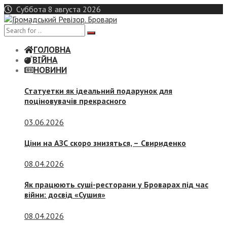
Skip
Суббота 8 августа 2026
to
content
ГОЛОВНА
ВІЙНА
НОВИНИ
Статуетки як ідеальний подарунок для
поціновувачів прекрасного
03.06.2026
Ціни на АЗС скоро знизяться, –
Свириденко
08.04.2026
Як працюють суші-ресторани у Броварах під час
війни: досвід «Сушия»
08.04.2026