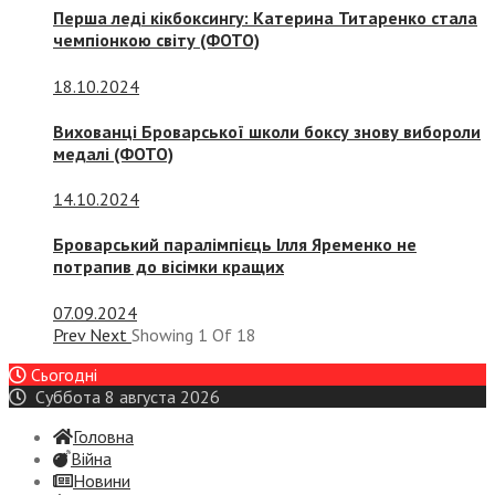
Перша леді кікбоксингу: Катерина Титаренко стала
чемпіонкою світу (ФОТО)
18.10.2024
Вихованці Броварської школи боксу знову вибороли
медалі (ФОТО)
14.10.2024
Броварський паралімпієць Ілля Яременко не
потрапив до вісімки кращих
07.09.2024
Prev
Next
Showing
1
Of
18
Сьогодні
Суббота 8 августа 2026
Головна
Війна
Новини