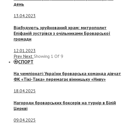
день
13.04.2023
Відбудують зруйнований храм: митрополит
Епіфаній зустрівся з очільниками Броварської
громади
12.01.2023
Prev
Next
Showing
1
Of
9
СПОРТ
На чемпіонаті України броварська команда дівчат
ФК «Тікі-Така» перемагає вінницьку «Ниву»
18.04.2025
Нагороди броварських боксерів на турнір в Білій
Церкві
09.04.2025