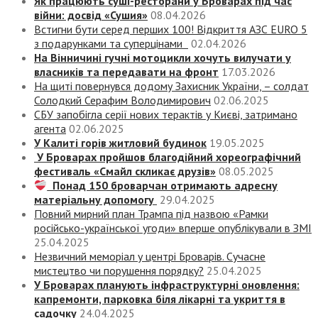
Як працюють суші-ресторани у Броварах під час
війни: досвід «Сушия»
08.04.2026
Встигни бути серед перших 100! Відкриття АЗС EURO 5
з подарунками та суперцінами
02.04.2026
На Вінничині гучні мотоцикли хочуть вилучати у
власників та передавати на фронт
17.03.2026
На щиті повернувся додому Захисник України, – солдат
Солодкий Серафим Володимирович
02.06.2025
СБУ запобігла серії нових терактів у Києві, затримано
агента
02.06.2025
У Калиті горів житловий будинок
19.05.2025
У Броварах пройшов благодійний хореографічний
фестиваль «Смайл скликає друзів»
08.05.2025
Понад 150 броварчан отримають адресну
матеріальну допомогу
29.04.2025
Повний мирний план Трампа під назвою «‎Рамки
російсько-української угоди» вперше опублікували в ЗМІ
25.04.2025
Незвичний меморіал у центрі Броварів. Сучасне
мистецтво чи порушення порядку?
25.04.2025
У Броварах планують інфраструктурні оновлення:
капремонти, парковка біля лікарні та укриття в
садочку
24.04.2025