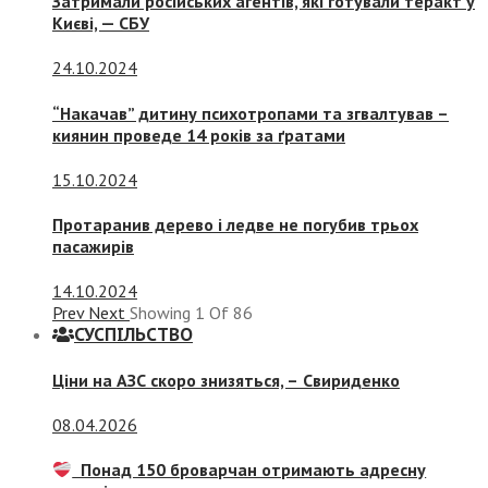
Затримали російських агентів, які готували теракт у
Києві, — СБУ
24.10.2024
“Накачав” дитину психотропами та згвалтував –
киянин проведе 14 років за ґратами
15.10.2024
Протаранив дерево і ледве не погубив трьох
пасажирів
14.10.2024
Prev
Next
Showing
1
Of
86
СУСПIЛЬСТВО
Ціни на АЗС скоро знизяться, –
Свириденко
08.04.2026
Понад 150 броварчан отримають адресну