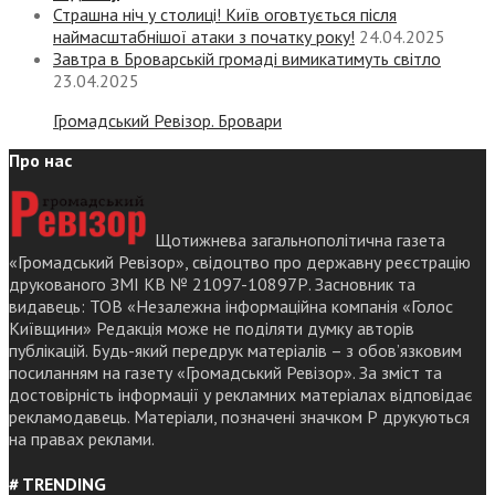
Страшна ніч у столиці! Київ оговтується після
наймасштабнішої атаки з початку року!
24.04.2025
Завтра в Броварській громаді вимикатимуть світло
23.04.2025
Громадський Ревізор. Бровари
Про нас
Щотижнева загальнополітична газета
«Громадський Ревізор», свідоцтво про державну реєстрацію
друкованого ЗМІ КВ № 21097-10897Р. Засновник та
видавець: ТОВ «Незалежна інформаційна компанія «Голос
Київщини» Редакція може не поділяти думку авторів
публікацій. Будь-який передрук матеріалів – з обов’язковим
посиланням на газету «Громадський Ревізор». За зміст та
достовірність інформації у рекламних матеріалах відповідає
рекламодавець. Матеріали, позначені значком Р друкуються
на правах реклами.
# TRENDING