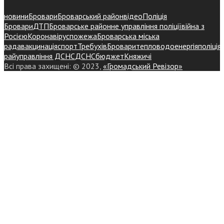
новини
Бровари
Броварський район
відео
Поліція
Бровари
ДТП
Броварське районне управління поліції
війна з
Росією
Коронавірус
пожежа
Броварська міська
рада
вакцинація
спорт
Требухів
Броваритепловодоенергія
поліція
райуправління ДСНС
ДСНС
бюджет
Княжичі
Всі права захищені: © 2023,
«Громадський Ревізор»