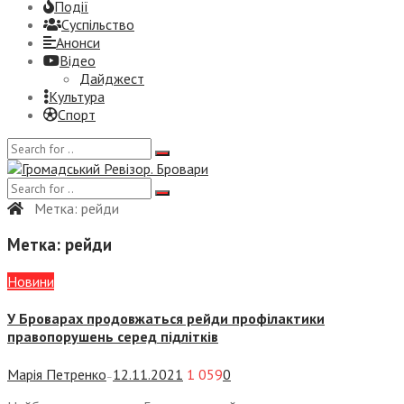
Події
Суспiльство
Анонси
Відео
Дайджест
Культура
Спорт
Метка:
рейди
Метка:
рейди
Новини
У Броварах продовжаться рейди профілактики
правопорушень серед підлітків
Марія Петренко
12.11.2021
1 059
0
—