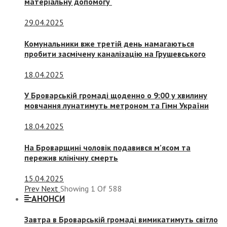
матеріальну допомогу
29.04.2025
Комунальники вже третій день намагаються
пробити засмічену каналізацію на Грушевського
18.04.2025
У Броварській громаді щоденно о 9:00 у хвилину
мовчання лунатимуть метроном та Гімн України
18.04.2025
На Броварщині чоловік подавився м’ясом та
пережив клінічну смерть
15.04.2025
Prev
Next
Showing
1
Of
588
АНОНСИ
Завтра в Броварській громаді вимикатимуть світло