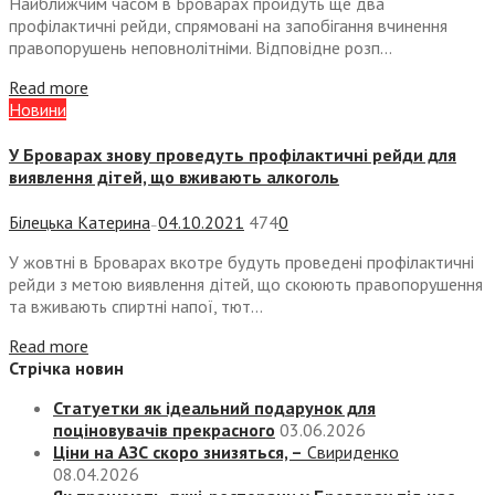
Найближчим часом в Броварах пройдуть ще два
профілактичні рейди, спрямовані на запобігання вчинення
правопорушень неповнолітніми. Відповідне розп...
Read more
Новини
У Броварах знову проведуть профілактичні рейди для
виявлення дітей, що вживають алкоголь
Білецька Катерина
04.10.2021
474
0
—
У жовтні в Броварах вкотре будуть проведені профілактичні
рейди з метою виявлення дітей, що скоюють правопорушення
та вживають спиртні напої, тют...
Read more
Стрічка новин
Статуетки як ідеальний подарунок для
поціновувачів прекрасного
03.06.2026
Ціни на АЗС скоро знизяться, –
Свириденко
08.04.2026