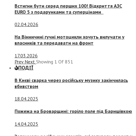
Встигни бути серед перших 100! Відкриття АЗС
EURO 5 з подарунками та суперцінами
02.04.2026
На Вінничині гучні мотоцикли хочуть вилучати у
власників та передавати на фронт
17.03.2026
Prev
Next
Showing
1
Of
851
ПОДІЇ
В Києві сварка через російську музику закінчилась
вбивством
18.04.2025
Пожежа на Броварщині: горіло поле під Баришівкою
14.04.2025