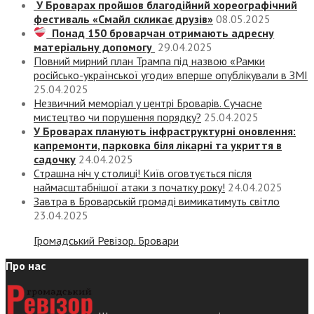
У Броварах пройшов благодійний хореографічний
фестиваль «Смайл скликає друзів»
08.05.2025
Понад 150 броварчан отримають адресну
матеріальну допомогу
29.04.2025
Повний мирний план Трампа під назвою «‎Рамки
російсько-української угоди» вперше опублікували в ЗМІ
25.04.2025
Незвичний меморіал у центрі Броварів. Сучасне
мистецтво чи порушення порядку?
25.04.2025
У Броварах планують інфраструктурні оновлення:
капремонти, парковка біля лікарні та укриття в
садочку
24.04.2025
Страшна ніч у столиці! Київ оговтується після
наймасштабнішої атаки з початку року!
24.04.2025
Завтра в Броварській громаді вимикатимуть світло
23.04.2025
Громадський Ревізор. Бровари
Про нас