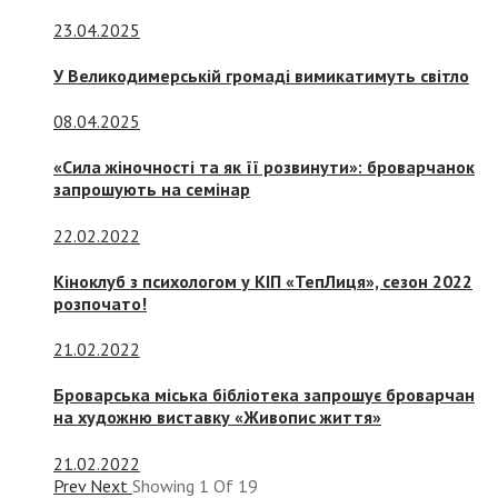
23.04.2025
У Великодимерській громаді вимикатимуть світло
08.04.2025
«Сила жіночності та як її розвинути»: броварчанок
запрошують на семінар
22.02.2022
Кіноклуб з психологом у КІП «ТепЛиця», сезон 2022
розпочато!
21.02.2022
Броварська міська бібліотека запрошує броварчан
на художню виставку «Живопис життя»
21.02.2022
Prev
Next
Showing
1
Of
19