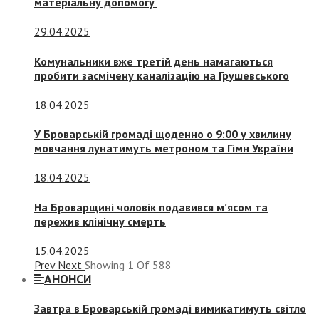
матеріальну допомогу
29.04.2025
Комунальники вже третій день намагаються
пробити засмічену каналізацію на Грушевського
18.04.2025
У Броварській громаді щоденно о 9:00 у хвилину
мовчання лунатимуть метроном та Гімн України
18.04.2025
На Броварщині чоловік подавився м’ясом та
пережив клінічну смерть
15.04.2025
Prev
Next
Showing
1
Of
588
АНОНСИ
Завтра в Броварській громаді вимикатимуть світло