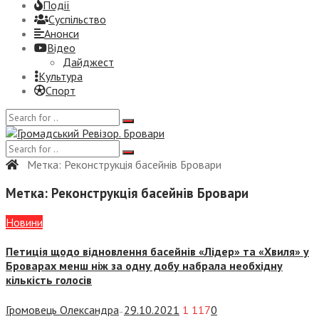
Події
Суспiльство
Анонси
Відео
Дайджест
Культура
Спорт
Метка:
Реконструкція басейнів Бровари
Метка:
Реконструкція басейнів Бровари
Новини
Петиція щодо відновлення басейнів «Лідер» та «Хвиля» у
Броварах менш ніж за одну добу набрала необхідну
кількість голосів
Громовець Олександра
29.10.2021
1 117
0
—