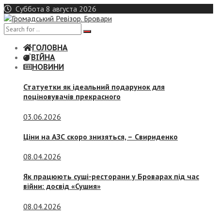
Skip
Суббота 8 августа 2026
to
content
ГОЛОВНА
ВІЙНА
НОВИНИ
Статуетки як ідеальний подарунок для
поціновувачів прекрасного
03.06.2026
Ціни на АЗС скоро знизяться, –
Свириденко
08.04.2026
Як працюють суші-ресторани у Броварах під час
війни: досвід «Сушия»
08.04.2026