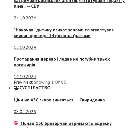
Затримали російських агентів, які готували теракт у
Києві, — СБУ
24.10.2024
“Накачав” дитину психотропами та згвалтував –
киянин проведе 14 років за ґратами
15.10.2024
Протаранив дерево і ледве не погубив трьох
пасажирів
14.10.2024
Prev
Next
Showing
1
Of
86
СУСПIЛЬСТВО
Ціни на АЗС скоро знизяться, –
Свириденко
08.04.2026
Понад 150 броварчан отримають адресну