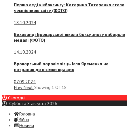
Перша леді кікбоксингу: Катерина Титаренко стала
чемпіонкою світу (ФОТО)
18.10.2024
Вихованці Броварської школи боксу знову вибороли
медалі (ФОТО)
14.10.2024
Броварський паралімпієць Ілля Яременко не
потрапив до вісімки кращих
07.09.2024
Prev
Next
Showing
1
Of
18
Сьогодні
Суббота 8 августа 2026
Головна
Війна
Новини