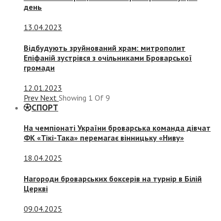
день
13.04.2023
Відбудують зруйнований храм: митрополит
Епіфаній зустрівся з очільниками Броварської
громади
12.01.2023
Prev
Next
Showing
1
Of
9
СПОРТ
На чемпіонаті України броварська команда дівчат
ФК «Тікі-Така» перемагає вінницьку «Ниву»
18.04.2025
Нагороди броварських боксерів на турнір в Білій
Церкві
09.04.2025