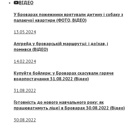
ВІДЕО
У Броварах пожежники врятували дитину і собаку з
палаючої квартири (ФОТО, ВІДЕО)
13.05.2024
Апгрейд у броварській маршрутці: і доїхав, і
помився (ВІДЕО)
14.02.2024
Купуйте бойлери: у Броварах скасували гаряче
водопостачання 31.08.2022 (Відео)
31.08.2022
Готовність до нового навчального року: як
працюватимуть ліцеї в Броварах 30.08.2022 (Відео)
30.08.2022