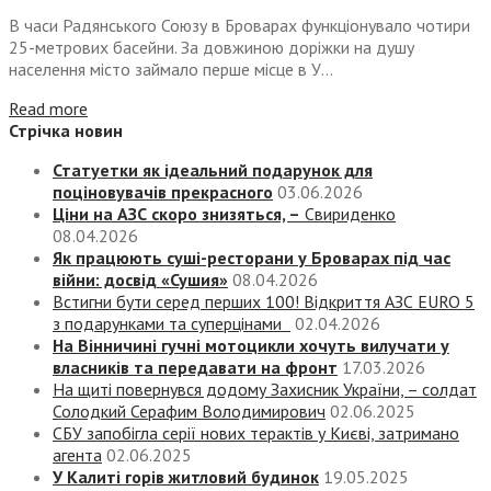
В часи Радянського Союзу в Броварах функціонувало чотири
25-метрових басейни. За довжиною доріжки на душу
населення місто займало перше місце в У...
Read more
Стрічка новин
Статуетки як ідеальний подарунок для
поціновувачів прекрасного
03.06.2026
Ціни на АЗС скоро знизяться, –
Свириденко
08.04.2026
Як працюють суші-ресторани у Броварах під час
війни: досвід «Сушия»
08.04.2026
Встигни бути серед перших 100! Відкриття АЗС EURO 5
з подарунками та суперцінами
02.04.2026
На Вінничині гучні мотоцикли хочуть вилучати у
власників та передавати на фронт
17.03.2026
На щиті повернувся додому Захисник України, – солдат
Солодкий Серафим Володимирович
02.06.2025
СБУ запобігла серії нових терактів у Києві, затримано
агента
02.06.2025
У Калиті горів житловий будинок
19.05.2025