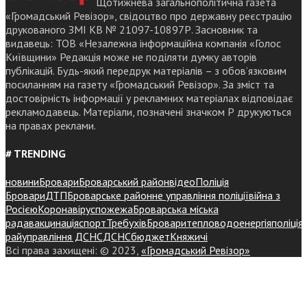
Щотижнева загальнополітична газета
«Громадський Ревізор», свідоцтво про державну реєстрацію
друкованого ЗМІ КВ № 21097-10897Р. Засновник та
видавець: ТОВ «Незалежна інформаційна компанія «Голос
Київщини» Редакція може не поділяти думку авторів
публікацій. Будь-який передрук матеріалів – з обов’язковим
посиланням на газету «Громадський Ревізор». За зміст та
достовірність інформації у рекламних матеріалах відповідає
рекламодавець. Матеріали, позначені значком Р друкуються
на правах реклами.
# TRENDING
новини
Бровари
Броварський район
відео
Поліція
Бровари
ДТП
Броварське районне управління поліції
війна з
Росією
Коронавірус
пожежа
Броварська міська
рада
вакцинація
спорт
Требухів
Броваритепловодоенергія
поліція
райуправління ДСНС
ДСНС
бюджет
Княжичі
Всі права захищені: © 2023,
«Громадський Ревізор»