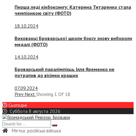
Перша леді кікбоксингу: Катерина Титаренко стала
чемпіонкою світу (ФОТО)
18.10.2024
Вихованці Броварської школи боксу знову вибороли
медалі (ФОТО)
14.10.2024
Броварський паралімпієць Ілля Яременко не
потрапив до вісімки кращих
07.09.2024
Prev
Next
Showing
1
Of
18
Сьогодні
Суббота 8 августа 2026
Метка:
російські війська