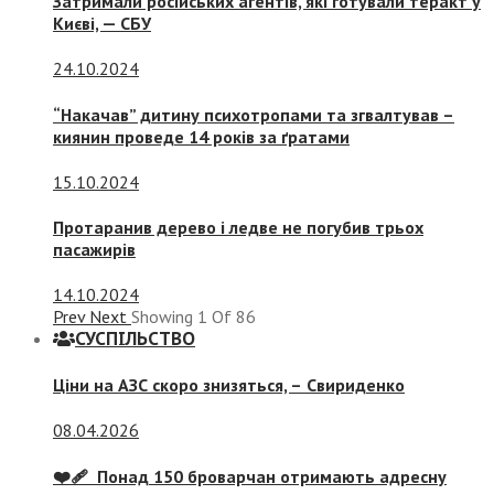
Затримали російських агентів, які готували теракт у
Києві, — СБУ
24.10.2024
“Накачав” дитину психотропами та згвалтував –
киянин проведе 14 років за ґратами
15.10.2024
Протаранив дерево і ледве не погубив трьох
пасажирів
14.10.2024
Prev
Next
Showing
1
Of
86
СУСПIЛЬСТВО
Ціни на АЗС скоро знизяться, –
Свириденко
08.04.2026
❤️‍🩹 Понад 150 броварчан отримають адресну