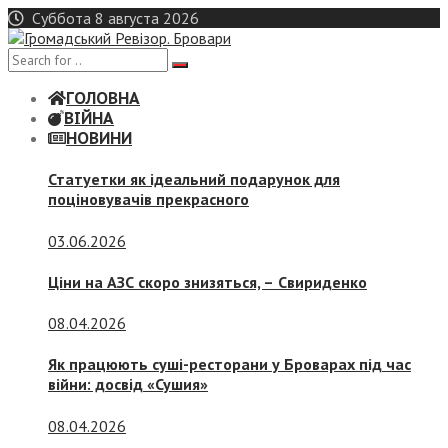
Skip
Суббота 8 августа 2026
to
content
ГОЛОВНА
ВІЙНА
НОВИНИ
Статуетки як ідеальний подарунок для
поціновувачів прекрасного
03.06.2026
Ціни на АЗС скоро знизяться, –
Свириденко
08.04.2026
Як працюють суші-ресторани у Броварах під час
війни: досвід «Сушия»
08.04.2026