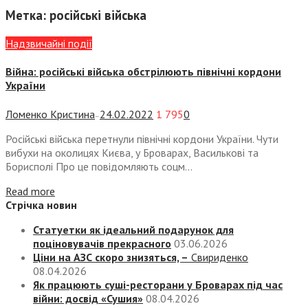
Метка:
російські війська
Надзвичайні події
Війна: російські війська обстрілюють північні кордони
України
Ломенко Кристина
24.02.2022
1 795
0
—
Російські війська перетнули північні кордони України. Чути
вибухи на околицях Києва, у Броварах, Василькові та
Борисполі Про це повідомляють соцм...
Read more
Стрічка новин
Статуетки як ідеальний подарунок для
поціновувачів прекрасного
03.06.2026
Ціни на АЗС скоро знизяться, –
Свириденко
08.04.2026
Як працюють суші-ресторани у Броварах під час
війни: досвід «Сушия»
08.04.2026