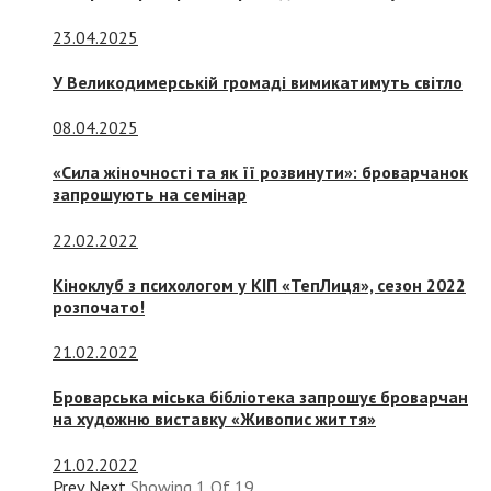
23.04.2025
У Великодимерській громаді вимикатимуть світло
08.04.2025
«Сила жіночності та як її розвинути»: броварчанок
запрошують на семінар
22.02.2022
Кіноклуб з психологом у КІП «ТепЛиця», сезон 2022
розпочато!
21.02.2022
Броварська міська бібліотека запрошує броварчан
на художню виставку «Живопис життя»
21.02.2022
Prev
Next
Showing
1
Of
19