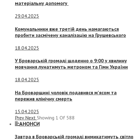
матеріальну допомогу
29.04.2025
Комунальники вже третій день намагаються
пробити засмічену каналізацію на Грушевського
18.04.2025
У Броварській громаді щоденно о 9:00 у хвилину
мовчання лунатимуть метроном та Гімн України
18.04.2025
На Броварщині чоловік подавився м’ясом та
пережив клінічну смерть
15.04.2025
Prev
Next
Showing
1
Of
588
АНОНСИ
Завтра в Броварській громаді вимикатимуть світло