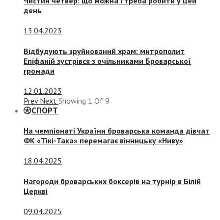
Чистий четвер: що можна і треба робити у цей
день
13.04.2023
Відбудують зруйнований храм: митрополит
Епіфаній зустрівся з очільниками Броварської
громади
12.01.2023
Prev
Next
Showing
1
Of
9
СПОРТ
На чемпіонаті України броварська команда дівчат
ФК «Тікі-Така» перемагає вінницьку «Ниву»
18.04.2025
Нагороди броварських боксерів на турнір в Білій
Церкві
09.04.2025