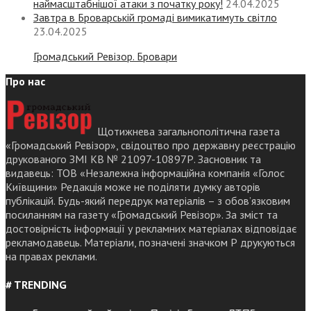
наймасштабнішої атаки з початку року!
24.04.2025
Завтра в Броварській громаді вимикатимуть світло
23.04.2025
Громадський Ревізор. Бровари
Про нас
Щотижнева загальнополітична газета
«Громадський Ревізор», свідоцтво про державну реєстрацію
друкованого ЗМІ КВ № 21097-10897Р. Засновник та
видавець: ТОВ «Незалежна інформаційна компанія «Голос
Київщини» Редакція може не поділяти думку авторів
публікацій. Будь-який передрук матеріалів – з обов’язковим
посиланням на газету «Громадський Ревізор». За зміст та
достовірність інформації у рекламних матеріалах відповідає
рекламодавець. Матеріали, позначені значком Р друкуються
на правах реклами.
# TRENDING