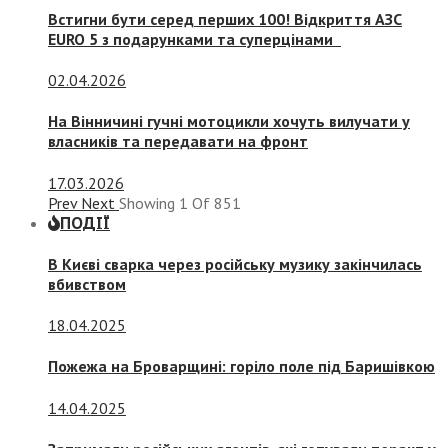
Встигни бути серед перших 100! Відкриття АЗС
EURO 5 з подарунками та суперцінами
02.04.2026
На Вінничині гучні мотоцикли хочуть вилучати у
власників та передавати на фронт
17.03.2026
Prev
Next
Showing
1
Of
851
ПОДІЇ
В Києві сварка через російську музику закінчилась
вбивством
18.04.2025
Пожежа на Броварщині: горіло поле під Баришівкою
14.04.2025