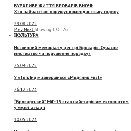
БУРХЛИВЕ ЖИТТЯ БРОВАРІВ ВНОЧІ:
Хто найчастіше порушує комендантську годину
29.08.2022
Prev
Next
Showing
1
Of
26
КУЛЬТУРА
Незвичний меморіал у центрі Броварів. Сучасне
мистецтво чи порушення порядку?
25.04.2025
У «ТепЛиці» завершився «Медяник Fest»
26.12.2023
“Броварський” МіГ-15 став найстарішим експонатом
у музеї авіації
10.05.2023