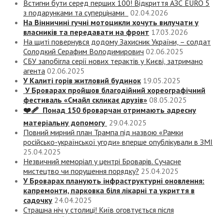
Встигни бути серед перших 100! Відкриття АЗС EURO 5
з подарунками та суперцінами
02.04.2026
На Вінничині гучні мотоцикли хочуть вилучати у
власників та передавати на фронт
17.03.2026
На щиті повернувся додому Захисник України, – солдат
Солодкий Серафим Володимирович
02.06.2025
СБУ запобігла серії нових терактів у Києві, затримано
агента
02.06.2025
У Калиті горів житловий будинок
19.05.2025
У Броварах пройшов благодійний хореографічний
фестиваль «Смайл скликає друзів»
08.05.2025
❤️‍🩹 Понад 150 броварчан отримають адресну
матеріальну допомогу
29.04.2025
Повний мирний план Трампа під назвою «‎Рамки
російсько-української угоди» вперше опублікували в ЗМІ
25.04.2025
Незвичний меморіал у центрі Броварів. Сучасне
мистецтво чи порушення порядку?
25.04.2025
У Броварах планують інфраструктурні оновлення:
капремонти, парковка біля лікарні та укриття в
садочку
24.04.2025
Страшна ніч у столиці! Київ оговтується після