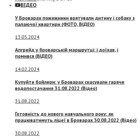
ВІДЕО
У Броварах пожежники врятували дитину і собаку з
палаючої квартири (ФОТО, ВІДЕО)
13.05.2024
Апгрейд у броварській маршрутці: і доїхав, і
помився (ВІДЕО)
14.02.2024
Купуйте бойлери: у Броварах скасували гаряче
водопостачання 31.08.2022 (Відео)
31.08.2022
Готовність до нового навчального року: як
працюватимуть ліцеї в Броварах 30.08.2022 (Відео)
30.08.2022