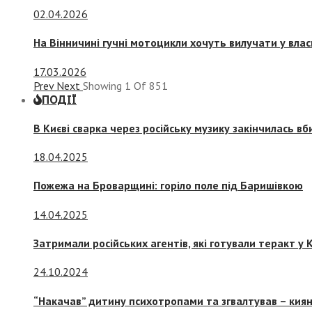
02.04.2026
На Вінничині гучні мотоцикли хочуть вилучати у вла
17.03.2026
Prev
Next
Showing
1
Of
851
ПОДІЇ
В Києві сварка через російську музику закінчилась в
18.04.2025
Пожежа на Броварщині: горіло поле під Баришівкою
14.04.2025
Затримали російських агентів, які готували теракт у К
24.10.2024
“Накачав” дитину психотропами та згвалтував – киян