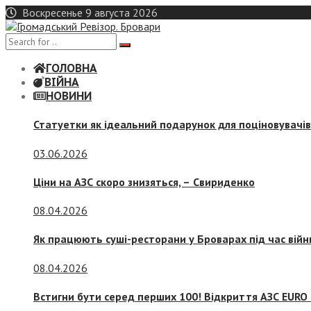
Skip
Воскресенье 9 августа 2026
to
content
ГОЛОВНА
ВІЙНА
НОВИНИ
Статуетки як ідеальний подарунок для поціновувачі
03.06.2026
Ціни на АЗС скоро знизяться, –
Свириденко
08.04.2026
Як працюють суші-ресторани у Броварах під час війн
08.04.2026
Встигни бути серед перших 100! Відкриття АЗС EURO