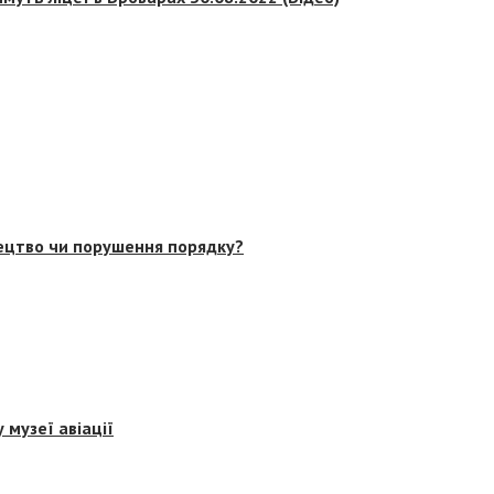
тецтво чи порушення порядку?
 музеї авіації