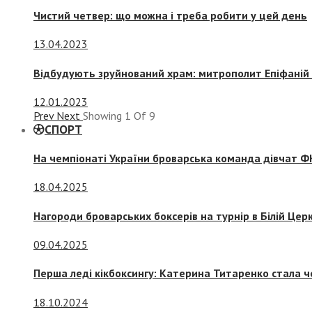
Чистий четвер: що можна і треба робити у цей день
13.04.2023
Відбудують зруйнований храм: митрополит Епіфаній 
12.01.2023
Prev
Next
Showing
1
Of
9
СПОРТ
На чемпіонаті України броварська команда дівчат ФК
18.04.2025
Нагороди броварських боксерів на турнір в Білій Церк
09.04.2025
Перша леді кікбоксингу: Катерина Титаренко стала ч
18.10.2024