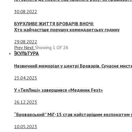
30.08.2022
БУРХЛИВЕ ЖИТТЯ БРОВАРІВ ВНОЧІ:
Хто найчастіше порушує комендантську годину
29.08.2022
Prev
Next
Showing
1
Of
26
КУЛЬТУРА
Незвичний меморіал у центрі Броварів. Сучасне мис
25.04.2025
У «ТепЛиці» завершився «Медяник Fest»
26.12.2023
“Броварський” МіГ-15 став найстарішим експонатом у
10.05.2023