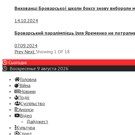
Вихованці Броварської школи боксу знову вибороли 
14.10.2024
Броварський паралімпієць Ілля Яременко не потрапив
07.09.2024
Prev
Next
Showing
1
Of
18
Сьогодні
Воскресенье 9 августа 2026
Головна
Війна
Новини
Події
Суспiльство
Анонси
Відео
Дайджест
Культура
Спорт