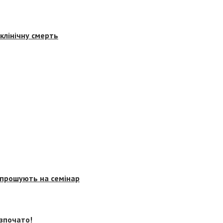
клінічну смерть
запрошують на семінар
озпочато!