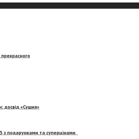
в прекрасного
и: досвід «Сушия»
 5 з подарунками та суперцінами