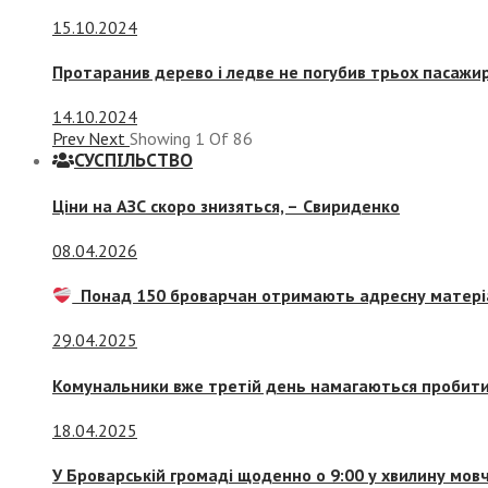
15.10.2024
Протаранив дерево і ледве не погубив трьох пасажир
14.10.2024
Prev
Next
Showing
1
Of
86
СУСПIЛЬСТВО
Ціни на АЗС скоро знизяться, –
Свириденко
08.04.2026
Понад 150 броварчан отримають адресну матері
29.04.2025
Комунальники вже третій день намагаються пробити 
18.04.2025
У Броварській громаді щоденно о 9:00 у хвилину мо