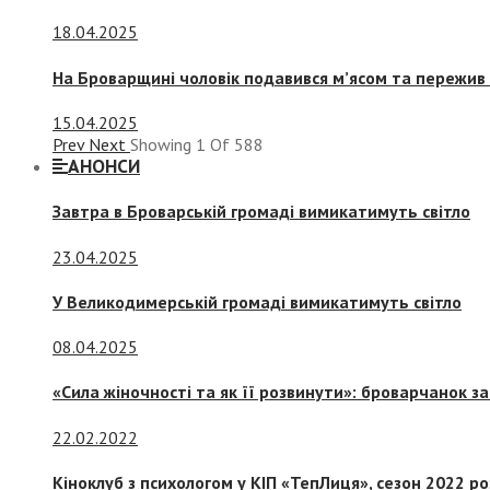
18.04.2025
На Броварщині чоловік подавився м’ясом та пережив 
15.04.2025
Prev
Next
Showing
1
Of
588
АНОНСИ
Завтра в Броварській громаді вимикатимуть світло
23.04.2025
У Великодимерській громаді вимикатимуть світло
08.04.2025
«Сила жіночності та як її розвинути»: броварчанок 
22.02.2022
Кіноклуб з психологом у КІП «ТепЛиця», сезон 2022 р