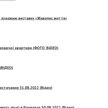
на художню виставку «Живопис життя»
палаючої квартири (ФОТО, ВІДЕО)
 (ВІДЕО)
остачання 31.08.2022 (Відео)
муть ліцеї в Броварах 30.08.2022 (Відео)