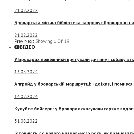
21.02.2022
Броварська міська бібліотека запрошує броварчан 
21.02.2022
Prev
Next
Showing
1
Of
19
ВІДЕО
У Броварах пожежники врятували дитину і собаку з 
13.05.2024
Апгрейд у броварській маршрутці: і доїхав, і помився
14.02.2024
Купуйте бойлери: у Броварах скасували гаряче водоп
31.08.2022
Готовність до нового навчального року: як працювати