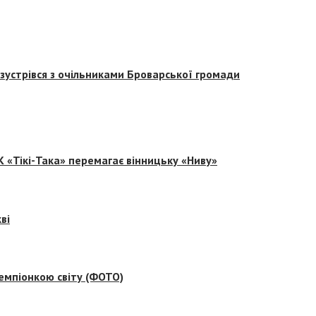
зустрівся з очільниками Броварської громади
 «Тікі-Така» перемагає вінницьку «Ниву»
ві
емпіонкою світу (ФОТО)