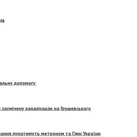
ів
альну допомогу
засмічену каналізацію на Грушевського
вчання лунатимуть метроном та Гімн України