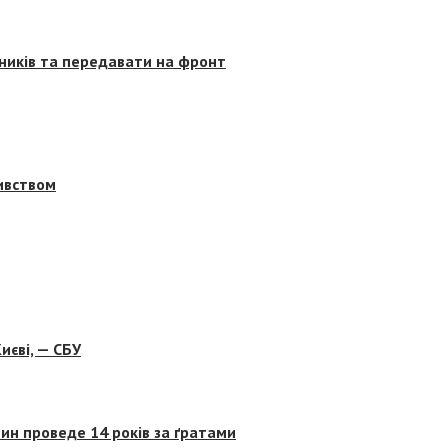
сників та передавати на фронт
бивством
иєві, — СБУ
ин проведе 14 років за ґратами