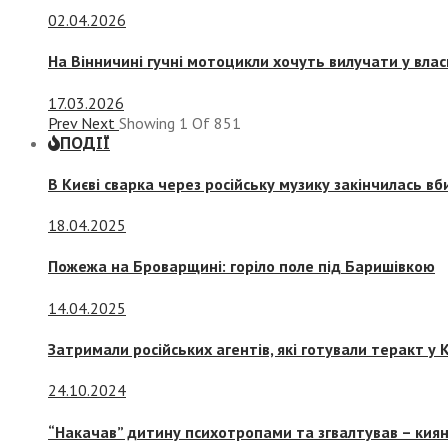
02.04.2026
На Вінничині гучні мотоцикли хочуть вилучати у вла
17.03.2026
Prev
Next
Showing
1
Of
851
ПОДІЇ
В Києві сварка через російську музику закінчилась в
18.04.2025
Пожежа на Броварщині: горіло поле під Баришівкою
14.04.2025
Затримали російських агентів, які готували теракт у К
24.10.2024
“Накачав” дитину психотропами та згвалтував – киян