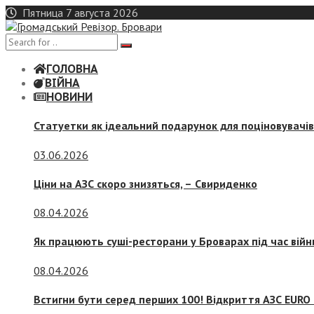
Skip
Пятница 7 августа 2026
to
content
ГОЛОВНА
ВІЙНА
НОВИНИ
Статуетки як ідеальний подарунок для поціновувачі
03.06.2026
Ціни на АЗС скоро знизяться, –
Свириденко
08.04.2026
Як працюють суші-ресторани у Броварах під час війн
08.04.2026
Встигни бути серед перших 100! Відкриття АЗС EURO