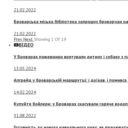
21.02.2022
Броварська міська бібліотека запрошує броварчан 
21.02.2022
Prev
Next
Showing
1
Of
19
ВІДЕО
У Броварах пожежники врятували дитину і собаку з 
13.05.2024
Апгрейд у броварській маршрутці: і доїхав, і помився
14.02.2024
Купуйте бойлери: у Броварах скасували гаряче водоп
31.08.2022
Готовність до нового навчального року: як працювати