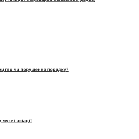
тецтво чи порушення порядку?
 музеї авіації