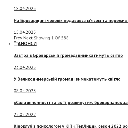
18.04.2025
На Броварщині чоловік подавився м’ясом та пережив 
15.04.2025
Prev
Next
Showing
1
Of
588
АНОНСИ
Завтра в Броварській громаді вимикатимуть світло
23.04.2025
У Великодимерській громаді вимикатимуть світло
08.04.2025
«Сила жіночності та як її розвинути»: броварчанок 
22.02.2022
Кіноклуб з психологом у КІП «ТепЛиця», сезон 2022 р