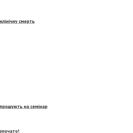
клінічну смерть
запрошують на семінар
озпочато!