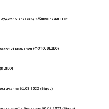
на художню виставку «Живопис життя»
палаючої квартири (ФОТО, ВІДЕО)
 (ВІДЕО)
остачання 31.08.2022 (Відео)
муть ліцеї в Броварах 30.08.2022 (Відео)