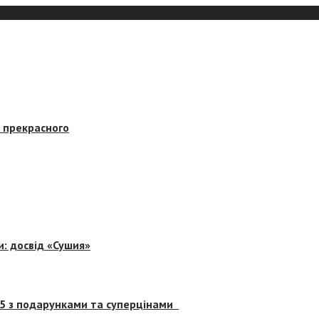
в прекрасного
и: досвід «Сушия»
 5 з подарунками та суперцінами