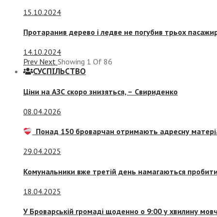
15.10.2024
Протаранив дерево і ледве не погубив трьох пасажир
14.10.2024
Prev
Next
Showing
1
Of
86
СУСПIЛЬСТВО
Ціни на АЗС скоро знизяться, –
Свириденко
08.04.2026
Понад 150 броварчан отримають адресну матері
29.04.2025
Комунальники вже третій день намагаються пробити 
18.04.2025
У Броварській громаді щоденно о 9:00 у хвилину мо