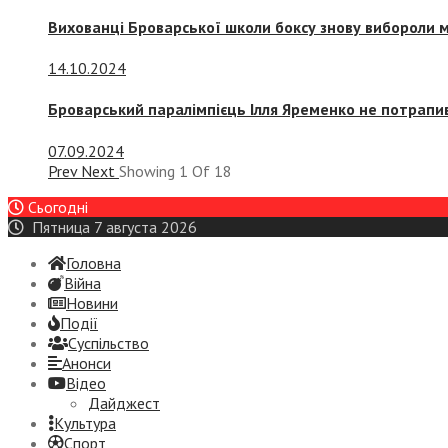
Вихованці Броварської школи боксу знову вибороли 
14.10.2024
Броварський паралімпієць Ілля Яременко не потрапив
07.09.2024
Prev
Next
Showing
1
Of
18
Сьогодні
Пятница 7 августа 2026
Головна
Війна
Новини
Події
Суспiльство
Анонси
Відео
Дайджест
Культура
Спорт