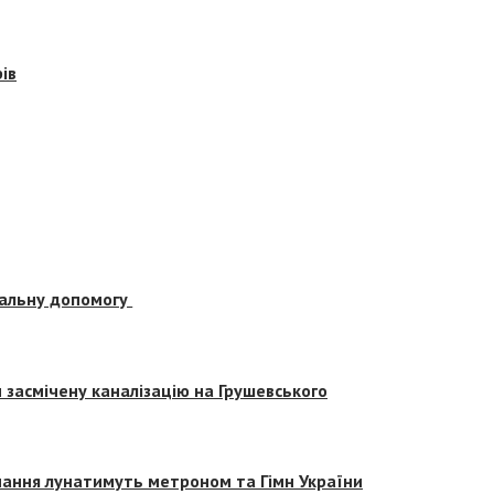
ів
альну допомогу
засмічену каналізацію на Грушевського
вчання лунатимуть метроном та Гімн України