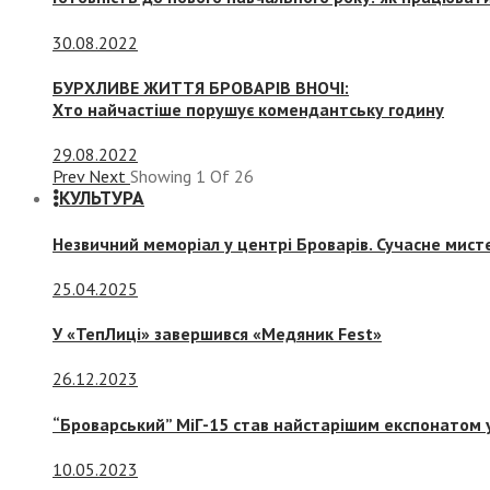
30.08.2022
БУРХЛИВЕ ЖИТТЯ БРОВАРІВ ВНОЧІ:
Хто найчастіше порушує комендантську годину
29.08.2022
Prev
Next
Showing
1
Of
26
КУЛЬТУРА
Незвичний меморіал у центрі Броварів. Сучасне мис
25.04.2025
У «ТепЛиці» завершився «Медяник Fest»
26.12.2023
“Броварський” МіГ-15 став найстарішим експонатом у
10.05.2023