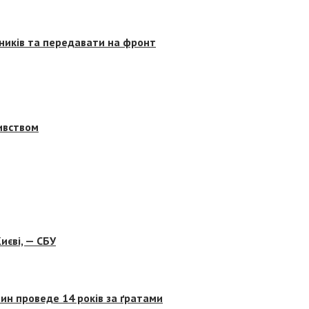
сників та передавати на фронт
бивством
иєві, — СБУ
ин проведе 14 років за ґратами