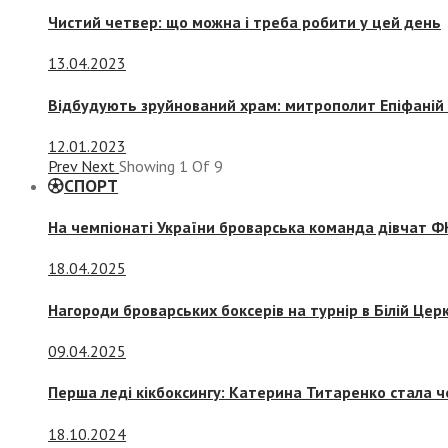
Чистий четвер: що можна і треба робити у цей день
13.04.2023
Відбудують зруйнований храм: митрополит Епіфаній 
12.01.2023
Prev
Next
Showing
1
Of
9
СПОРТ
На чемпіонаті України броварська команда дівчат ФК
18.04.2025
Нагороди броварських боксерів на турнір в Білій Церк
09.04.2025
Перша леді кікбоксингу: Катерина Титаренко стала ч
18.10.2024