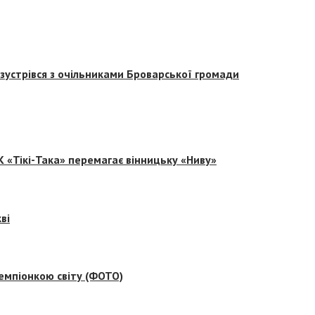
зустрівся з очільниками Броварської громади
 «Тікі-Така» перемагає вінницьку «Ниву»
ві
емпіонкою світу (ФОТО)