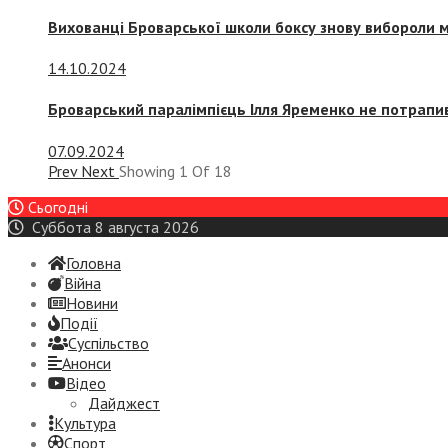
Вихованці Броварської школи боксу знову вибороли 
14.10.2024
Броварський паралімпієць Ілля Яременко не потрапив
07.09.2024
Prev
Next
Showing
1
Of
18
Сьогодні
Суббота 8 августа 2026
Головна
Війна
Новини
Події
Суспiльство
Анонси
Відео
Дайджест
Культура
Спорт