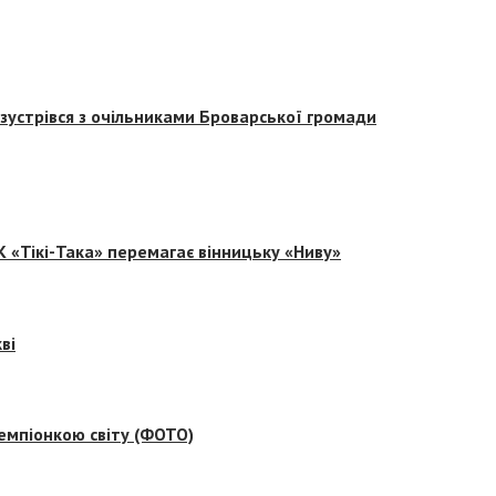
зустрівся з очільниками Броварської громади
 «Тікі-Така» перемагає вінницьку «Ниву»
ві
емпіонкою світу (ФОТО)