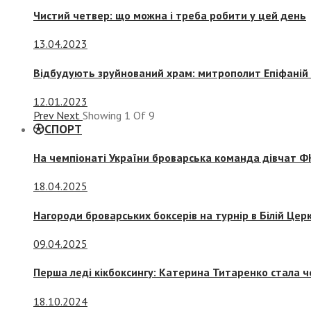
Чистий четвер: що можна і треба робити у цей день
13.04.2023
Відбудують зруйнований храм: митрополит Епіфаній 
12.01.2023
Prev
Next
Showing
1
Of
9
СПОРТ
На чемпіонаті України броварська команда дівчат ФК
18.04.2025
Нагороди броварських боксерів на турнір в Білій Церк
09.04.2025
Перша леді кікбоксингу: Катерина Титаренко стала ч
18.10.2024