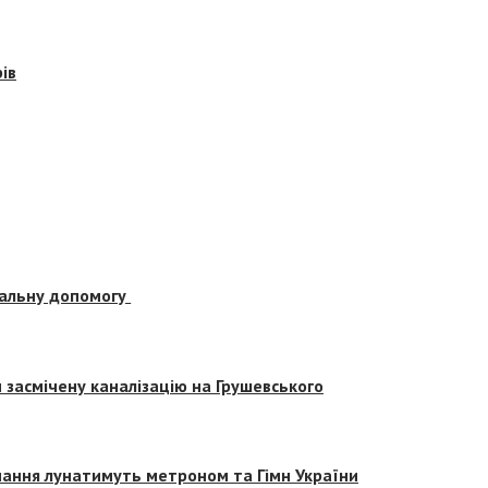
ів
альну допомогу
засмічену каналізацію на Грушевського
вчання лунатимуть метроном та Гімн України