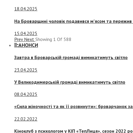
18.04.2025
На Броварщині чоловік подавився м’ясом та пережив 
15.04.2025
Prev
Next
Showing
1
Of
588
АНОНСИ
Завтра в Броварській громаді вимикатимуть світло
23.04.2025
У Великодимерській громаді вимикатимуть світло
08.04.2025
«Сила жіночності та як її розвинути»: броварчанок 
22.02.2022
Кіноклуб з психологом у КІП «ТепЛиця», сезон 2022 р