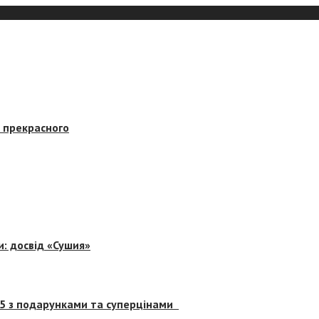
в прекрасного
и: досвід «Сушия»
 5 з подарунками та суперцінами