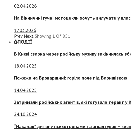
02.04.2026
На Вінничині гучні мотоцикли хочуть вилучати у вла
17.03.2026
Prev
Next
Showing
1
Of
851
ПОДІЇ
В Києві сварка через російську музику закінчилась в
18.04.2025
Пожежа на Броварщині: горіло поле під Баришівкою
14.04.2025
Затримали російських агентів, які готували теракт у К
24.10.2024
“Накачав” дитину психотропами та згвалтував – киян