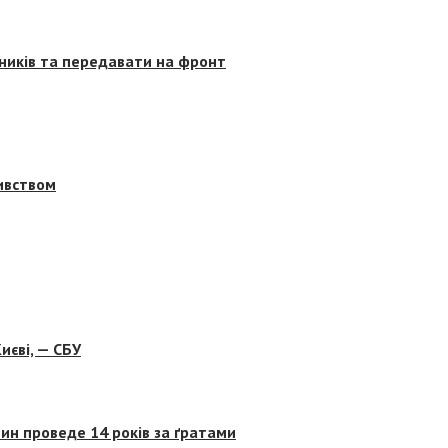
сників та передавати на фронт
бивством
иєві, — СБУ
ин проведе 14 років за ґратами