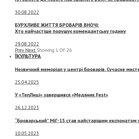
30.08.2022
БУРХЛИВЕ ЖИТТЯ БРОВАРІВ ВНОЧІ:
Хто найчастіше порушує комендантську годину
29.08.2022
Prev
Next
Showing
1
Of
26
КУЛЬТУРА
Незвичний меморіал у центрі Броварів. Сучасне мис
25.04.2025
У «ТепЛиці» завершився «Медяник Fest»
26.12.2023
“Броварський” МіГ-15 став найстарішим експонатом у
10.05.2023