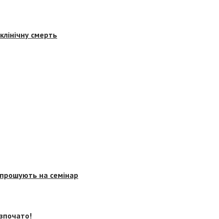
клінічну смерть
запрошують на семінар
озпочато!