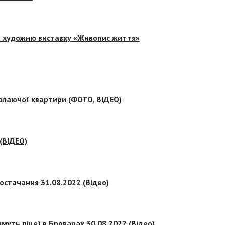
на художню виставку «Живопис життя»
палаючої квартири (ФОТО, ВІДЕО)
 (ВІДЕО)
остачання 31.08.2022 (Відео)
муть ліцеї в Броварах 30.08.2022 (Відео)