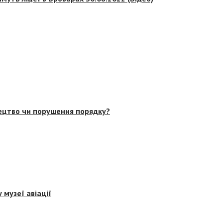
тецтво чи порушення порядку?
 музеї авіації