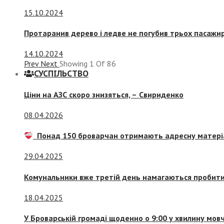
15.10.2024
Протаранив дерево і ледве не погубив трьох пасажир
14.10.2024
Prev
Next
Showing
1
Of
86
СУСПIЛЬСТВО
Ціни на АЗС скоро знизяться, –
Свириденко
08.04.2026
Понад 150 броварчан отримають адресну матері
29.04.2025
Комунальники вже третій день намагаються пробити 
18.04.2025
У Броварській громаді щоденно о 9:00 у хвилину мо