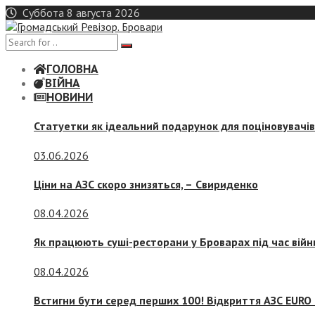
Skip
Суббота 8 августа 2026
to
content
ГОЛОВНА
ВІЙНА
НОВИНИ
Статуетки як ідеальний подарунок для поціновувачі
03.06.2026
Ціни на АЗС скоро знизяться, –
Свириденко
08.04.2026
Як працюють суші-ресторани у Броварах під час війн
08.04.2026
Встигни бути серед перших 100! Відкриття АЗС EURO