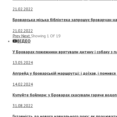
21.02.2022
Броварська міська бібліотека запрошує броварчан 
21.02.2022
Prev
Next
Showing
1
Of
19
ВІДЕО
У Броварах пожежники врятували дитину і собаку з 
13.05.2024
Апгрейд у броварській маршрутці: і доїхав, і помився
14.02.2024
Купуйте бойлери: у Броварах скасували гаряче водоп
31.08.2022
Готовність до нового навчального року: як працювати