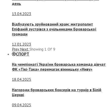
день
13.04.2023
Відбудують зруйнований храм: митрополит
Епіфаній зустрівся з очільниками Броварської
громади
12.01.2023
Prev
Next
Showing
1
Of
9
СПОРТ
На чемпіонаті України броварська команда дівчат
ФК «Тікі-Така» перемагає вінницьку «Ниву»
18.04.2025
Нагороди броварських боксерів на турнір в Білій
Церкві
09.04.2025