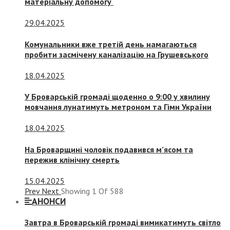
матеріальну допомогу
29.04.2025
Комунальники вже третій день намагаються
пробити засмічену каналізацію на Грушевського
18.04.2025
У Броварській громаді щоденно о 9:00 у хвилину
мовчання лунатимуть метроном та Гімн України
18.04.2025
На Броварщині чоловік подавився м’ясом та
пережив клінічну смерть
15.04.2025
Prev
Next
Showing
1
Of
588
АНОНСИ
Завтра в Броварській громаді вимикатимуть світло