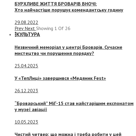
БУРХЛИВЕ ЖИТТЯ БРОВАРІВ ВНОЧІ:
Хто найчастіше порушує комендантську годину
29.08.2022
Prev
Next
Showing
1
Of
26
КУЛЬТУРА
Незвичний меморіал у центрі Броварів. Сучасне
мистецтво чи порушення порядку?
25.04.2025
У «ТепЛиці» завершився «Медяник Fest»
26.12.2023
“Броварський” МіГ-15 став найстарішим експонатом
у музеї авіації
10.05.2023
Чистий четвер: що можна і треба робити у цей