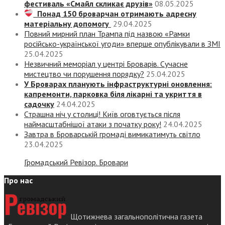
фестиваль «Смайл скликає друзів»
08.05.2025
Понад 150 броварчан отримають адресну
матеріальну допомогу
29.04.2025
Повний мирний план Трампа під назвою «‎Рамки
російсько-української угоди» вперше опублікували в ЗМІ
25.04.2025
Незвичний меморіал у центрі Броварів. Сучасне
мистецтво чи порушення порядку?
25.04.2025
У Броварах планують інфраструктурні оновлення:
капремонти, парковка біля лікарні та укриття в
садочку
24.04.2025
Страшна ніч у столиці! Київ оговтується після
наймасштабнішої атаки з початку року!
24.04.2025
Завтра в Броварській громаді вимикатимуть світло
23.04.2025
Громадський Ревізор. Бровари
Про нас
Щотижнева загальнополітична газета