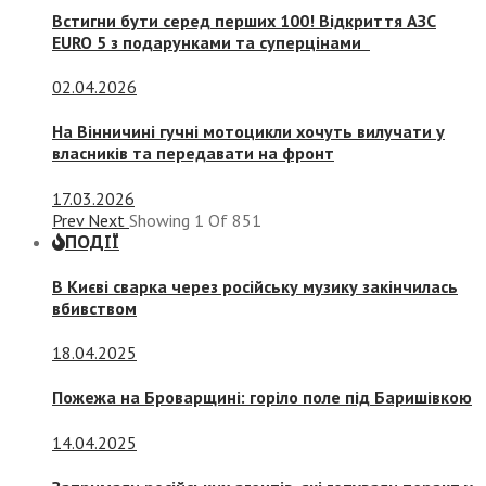
Встигни бути серед перших 100! Відкриття АЗС
EURO 5 з подарунками та суперцінами
02.04.2026
На Вінничині гучні мотоцикли хочуть вилучати у
власників та передавати на фронт
17.03.2026
Prev
Next
Showing
1
Of
851
ПОДІЇ
В Києві сварка через російську музику закінчилась
вбивством
18.04.2025
Пожежа на Броварщині: горіло поле під Баришівкою
14.04.2025