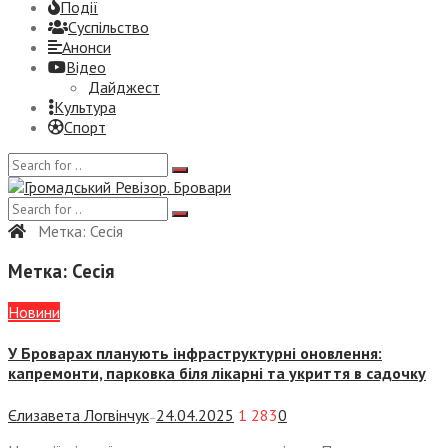
Події
Суспiльство
Анонси
Відео
Дайджест
Культура
Спорт
Метка:
Сесія
Метка:
Сесія
Новини
У Броварах планують інфраструктурні оновлення:
капремонти, парковка біля лікарні та укриття в садочку
Єлизавета Логвінчук
24.04.2025
1 283
0
—