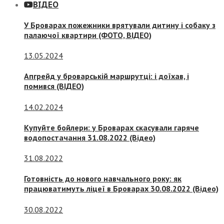
ВІДЕО
У Броварах пожежники врятували дитину і собаку з
палаючої квартири (ФОТО, ВІДЕО)
13.05.2024
Апгрейд у броварській маршрутці: і доїхав, і
помився (ВІДЕО)
14.02.2024
Купуйте бойлери: у Броварах скасували гаряче
водопостачання 31.08.2022 (Відео)
31.08.2022
Готовність до нового навчального року: як
працюватимуть ліцеї в Броварах 30.08.2022 (Відео)
30.08.2022