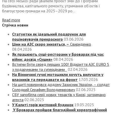
На сесії міської ради увалили проєкт змін до Програми
будівництва, капітального ремонту, утримання об’єктів і
благоустрою громади на 2025–2029 ро...
Read more
Стрічка новин
Статуетки як ідеальний подарунок для
поціновувачів прекрасного
03.06.2026
Ціни на АЗС скоро знизяться, –
Свириденко
08.04.2026
Як працюють суші-ресторани у Броварах під час
війни: досвід «Сушия»
08.04.2026
Встигни бути серед перших 100! Відкриття АЗС EURO 5
з подарунками та суперцінами
02.04.2026
На Вінничині гучні мотоцикли хочуть вилучати у
власників та передавати на фронт
17.03.2026
На щиті повернувся додому Захисник України, – солдат
Солодкий Серафим Володимирович
02.06.2025
СБУ запобігла серії нових терактів у Києві, затримано
агента
02.06.2025
У Калиті горів житловий будинок
19.05.2025
У Броварах пройшов благодійний хореографічний