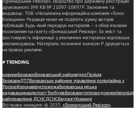
«Громадський Ревізор», свідоцтво про державну реєстрацію
друкованого ЗМІ КВ № 21097-10897Р. Засновник та
видавець: ТОВ «Незалежна інформаційна компанія «Голос
Київщини» Редакція може не поділяти думку авторів
публікацій. Будь-який передрук матеріалів – з обов’язковим
посиланням на газету «Громадський Ревізор». За зміст та
достовірність інформації у рекламних матеріалах відповідає
рекламодавець. Матеріали, позначені значком Р друкуються
на правах реклами.
# TRENDING
новини
Бровари
Броварський район
відео
Поліція
Бровари
ДТП
Броварське районне управління поліції
війна з
Росією
Коронавірус
пожежа
Броварська міська
рада
вакцинація
спорт
Требухів
Броваритепловодоенергія
поліція
райуправління ДСНС
ДСНС
бюджет
Княжичі
Всі права захищені: © 2023,
«Громадський Ревізор»