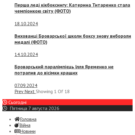
Перша леді кікбоксингу: Катерина Титаренко стала
чемпіонкою світу (ФОТО)
18.10.2024
Вихованці Броварської школи боксу знову вибороли
медалі (ФОТО)
14.10.2024
Броварський паралімпієць Ілля Яременко не
потрапив до вісімки кращих
07.09.2024
Prev
Next
Showing
1
Of
18
Сьогодні
Пятница 7 августа 2026
Головна
Війна
Новини