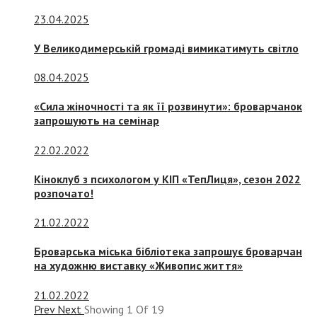
23.04.2025
У Великодимерській громаді вимикатимуть світло
08.04.2025
«Сила жіночності та як її розвинути»: броварчанок
запрошують на семінар
22.02.2022
Кіноклуб з психологом у КІП «ТепЛиця», сезон 2022
розпочато!
21.02.2022
Броварська міська бібліотека запрошує броварчан
на художню виставку «Живопис життя»
21.02.2022
Prev
Next
Showing
1
Of
19