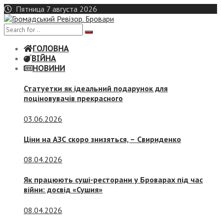
Skip
Пятница 7 августа 2026
to
content
ГОЛОВНА
ВІЙНА
НОВИНИ
Статуетки як ідеальний подарунок для
поціновувачів прекрасного
03.06.2026
Ціни на АЗС скоро знизяться, –
Свириденко
08.04.2026
Як працюють суші-ресторани у Броварах під час
війни: досвід «Сушия»
08.04.2026