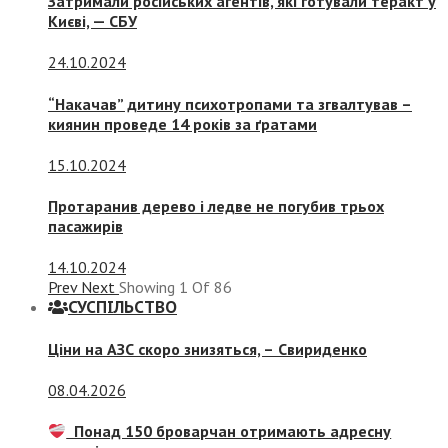
Затримали російських агентів, які готували теракт у
Києві, — СБУ
24.10.2024
“Накачав” дитину психотропами та згвалтував –
киянин проведе 14 років за ґратами
15.10.2024
Протаранив дерево і ледве не погубив трьох
пасажирів
14.10.2024
Prev
Next
Showing
1
Of
86
СУСПIЛЬСТВО
Ціни на АЗС скоро знизяться, –
Свириденко
08.04.2026
Понад 150 броварчан отримають адресну