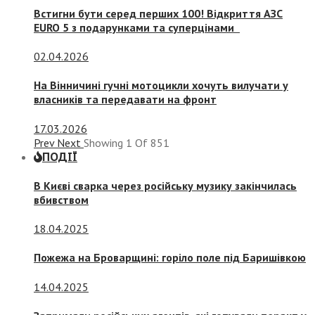
Встигни бути серед перших 100! Відкриття АЗС
EURO 5 з подарунками та суперцінами
02.04.2026
На Вінничині гучні мотоцикли хочуть вилучати у
власників та передавати на фронт
17.03.2026
Prev
Next
Showing
1
Of
851
ПОДІЇ
В Києві сварка через російську музику закінчилась
вбивством
18.04.2025
Пожежа на Броварщині: горіло поле під Баришівкою
14.04.2025