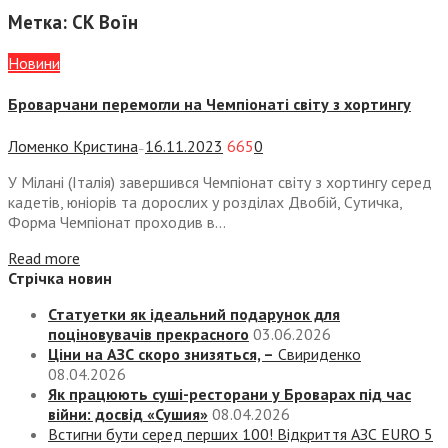
Метка:
СК Воїн
Новини
Броварчани перемогли на Чемпіонаті світу з хортингу
Ломенко Кристина
16.11.2023
665
0
—
У Мілані (Італія) завершився Чемпіонат світу з хортингу серед
кадетів, юніорів та дорослих у розділах Двобій, Сутичка,
Форма Чемпіонат проходив в...
Read more
Стрічка новин
Статуетки як ідеальний подарунок для
поціновувачів прекрасного
03.06.2026
Ціни на АЗС скоро знизяться, –
Свириденко
08.04.2026
Як працюють суші-ресторани у Броварах під час
війни: досвід «Сушия»
08.04.2026
Встигни бути серед перших 100! Відкриття АЗС EURO 5