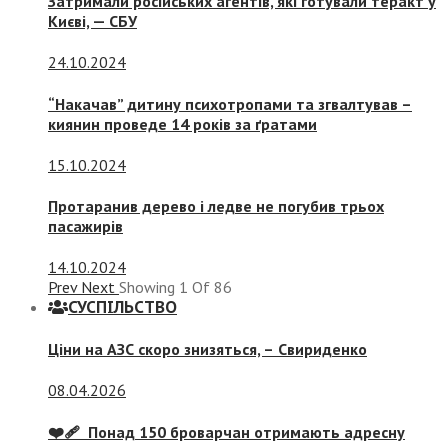
Затримали російських агентів, які готували теракт у
Києві, — СБУ
24.10.2024
“Накачав” дитину психотропами та згвалтував –
киянин проведе 14 років за ґратами
15.10.2024
Протаранив дерево і ледве не погубив трьох
пасажирів
14.10.2024
Prev
Next
Showing
1
Of
86
СУСПIЛЬСТВО
Ціни на АЗС скоро знизяться, –
Свириденко
08.04.2026
❤️‍🩹 Понад 150 броварчан отримають адресну