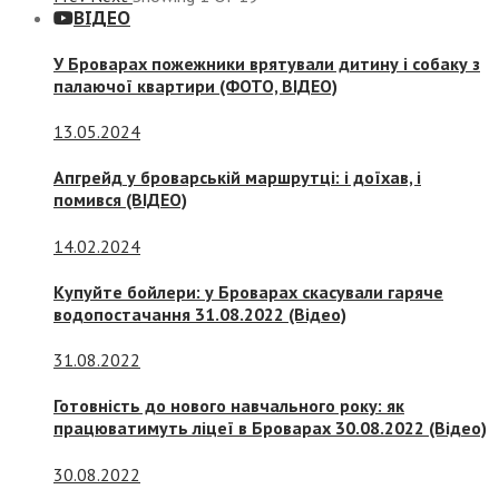
ВІДЕО
У Броварах пожежники врятували дитину і собаку з
палаючої квартири (ФОТО, ВІДЕО)
13.05.2024
Апгрейд у броварській маршрутці: і доїхав, і
помився (ВІДЕО)
14.02.2024
Купуйте бойлери: у Броварах скасували гаряче
водопостачання 31.08.2022 (Відео)
31.08.2022
Готовність до нового навчального року: як
працюватимуть ліцеї в Броварах 30.08.2022 (Відео)
30.08.2022