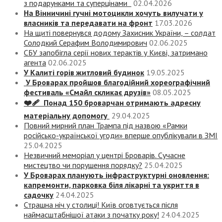
з подарунками та суперцінами
02.04.2026
На Вінничині гучні мотоцикли хочуть вилучати у
власників та передавати на фронт
17.03.2026
На щиті повернувся додому Захисник України, – солдат
Солодкий Серафим Володимирович
02.06.2025
СБУ запобігла серії нових терактів у Києві, затримано
агента
02.06.2025
У Калиті горів житловий будинок
19.05.2025
У Броварах пройшов благодійний хореографічний
фестиваль «Смайл скликає друзів»
08.05.2025
❤️‍🩹 Понад 150 броварчан отримають адресну
матеріальну допомогу
29.04.2025
Повний мирний план Трампа під назвою «‎Рамки
російсько-української угоди» вперше опублікували в ЗМІ
25.04.2025
Незвичний меморіал у центрі Броварів. Сучасне
мистецтво чи порушення порядку?
25.04.2025
У Броварах планують інфраструктурні оновлення:
капремонти, парковка біля лікарні та укриття в
садочку
24.04.2025
Страшна ніч у столиці! Київ оговтується після
наймасштабнішої атаки з початку року!
24.04.2025