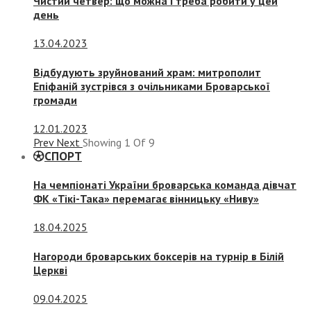
Чистий четвер: що можна і треба робити у цей
день
13.04.2023
Відбудують зруйнований храм: митрополит
Епіфаній зустрівся з очільниками Броварської
громади
12.01.2023
Prev
Next
Showing
1
Of
9
СПОРТ
На чемпіонаті України броварська команда дівчат
ФК «Тікі-Така» перемагає вінницьку «Ниву»
18.04.2025
Нагороди броварських боксерів на турнір в Білій
Церкві
09.04.2025