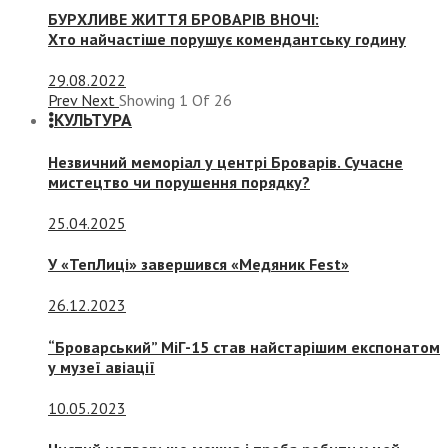
БУРХЛИВЕ ЖИТТЯ БРОВАРІВ ВНОЧІ:
Хто найчастіше порушує комендантську годину
29.08.2022
Prev
Next
Showing
1
Of
26
КУЛЬТУРА
Незвичний меморіал у центрі Броварів. Сучасне
мистецтво чи порушення порядку?
25.04.2025
У «ТепЛиці» завершився «Медяник Fest»
26.12.2023
“Броварський” МіГ-15 став найстарішим експонатом
у музеї авіації
10.05.2023