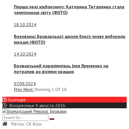
Перша леді кікбоксингу: Катерина Титаренко стала
чемпіонкою світу (ФОТО)
18.10.2024
Вихованці Броварської школи боксу знову вибороли
медалі (ФОТО)
14.10.2024
Броварський паралімпієць Ілля Яременко не
потрапив до вісімки кращих
07.09.2024
Prev
Next
Showing
1
Of
18
Сьогодні
Воскресенье 9 августа 2026
Метка:
СК Воїн