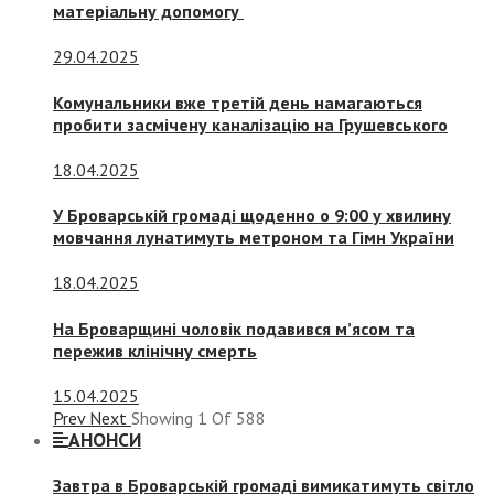
матеріальну допомогу
29.04.2025
Комунальники вже третій день намагаються
пробити засмічену каналізацію на Грушевського
18.04.2025
У Броварській громаді щоденно о 9:00 у хвилину
мовчання лунатимуть метроном та Гімн України
18.04.2025
На Броварщині чоловік подавився м’ясом та
пережив клінічну смерть
15.04.2025
Prev
Next
Showing
1
Of
588
АНОНСИ
Завтра в Броварській громаді вимикатимуть світло