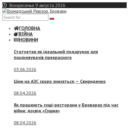
Skip
Воскресенье 9 августа 2026
to
content
ГОЛОВНА
ВІЙНА
НОВИНИ
Статуетки як ідеальний подарунок для
поціновувачів прекрасного
03.06.2026
Ціни на АЗС скоро знизяться, –
Свириденко
08.04.2026
Як працюють суші-ресторани у Броварах під час
війни: досвід «Сушия»
08.04.2026