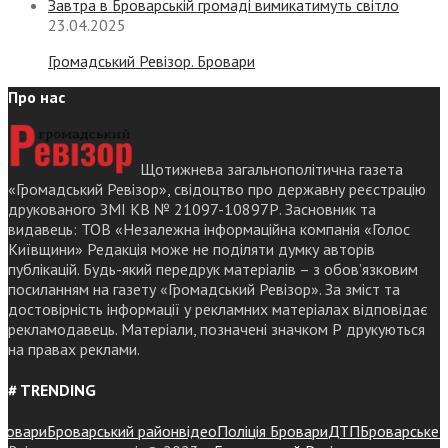
Завтра в Броварській громаді вимикатимуть світло
23.04.2025
Громадський Ревізор. Бровари
Про нас
Щотижнева загальнополітична газета
«Громадський Ревізор», свідоцтво про державну реєстрацію
друкованого ЗМІ КВ № 21097-10897Р. Засновник та
видавець: ТОВ «Незалежна інформаційна компанія «Голос
Київщини» Редакція може не поділяти думку авторів
публікацій. Будь-який передрук матеріалів – з обов’язковим
посиланням на газету «Громадський Ревізор». За зміст та
достовірність інформації у рекламних матеріалах відповідає
рекламодавець. Матеріали, позначені значком Р друкуються
на правах реклами.
# TRENDING
вари
Броварський район
відео
Поліція Бровари
ДТП
Броварське рай