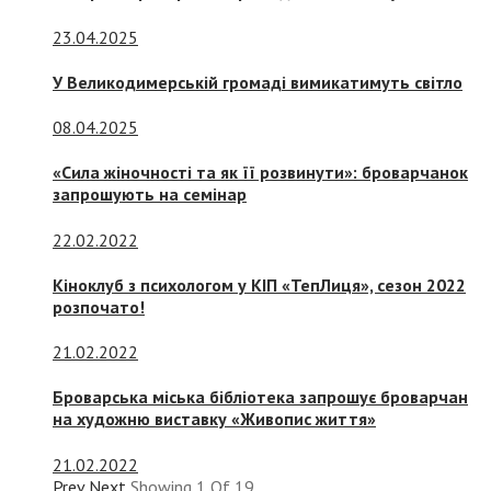
23.04.2025
У Великодимерській громаді вимикатимуть світло
08.04.2025
«Сила жіночності та як її розвинути»: броварчанок
запрошують на семінар
22.02.2022
Кіноклуб з психологом у КІП «ТепЛиця», сезон 2022
розпочато!
21.02.2022
Броварська міська бібліотека запрошує броварчан
на художню виставку «Живопис життя»
21.02.2022
Prev
Next
Showing
1
Of
19