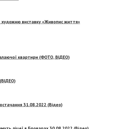
на художню виставку «Живопис життя»
палаючої квартири (ФОТО, ВІДЕО)
 (ВІДЕО)
остачання 31.08.2022 (Відео)
муть ліцеї в Броварах 30.08.2022 (Відео)