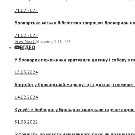
21.02.2022
Броварська міська бібліотека запрошує броварчан 
21.02.2022
Prev
Next
Showing
1
Of
19
ВІДЕО
У Броварах пожежники врятували дитину і собаку з 
13.05.2024
Апгрейд у броварській маршрутці: і доїхав, і помився
14.02.2024
Купуйте бойлери: у Броварах скасували гаряче водоп
31.08.2022
Готовність до нового навчального року: як працювати