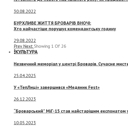
30.08.2022
БУРХЛИВЕ ЖИТТЯ БРОВАРІВ ВНОЧІ:
Хто найчастіше порушує комендантську годину
29.08.2022
Prev
Next
Showing
1
Of
26
КУЛЬТУРА
Незвичний меморіал у центрі Броварів. Сучасне мис
25.04.2025
У «ТепЛиці» завершився «Медяник Fest»
26.12.2023
“Броварський” МіГ-15 став найстарішим експонатом у
10.05.2023