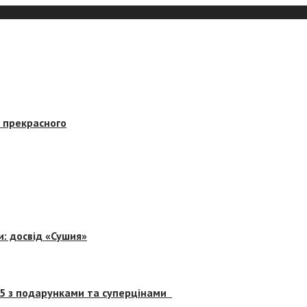
в прекрасного
и: досвід «Сушия»
 5 з подарунками та суперцінами