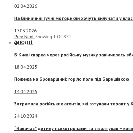
02.04.2026
На Вінничині гучні мотоцикли хочуть вилучати у вла
17.03.2026
Prev
Next
Showing
1
Of
851
ПОДІЇ
В Києві сварка через російську музику закінчилась в
18.04.2025
Пожежа на Броварщині: горіло поле під Баришівкою
14.04.2025
Затримали російських агентів, які готували теракт у К
24.10.2024
“Накачав” дитину психотропами та згвалтував – киян