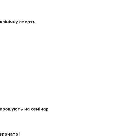
клінічну смерть
запрошують на семінар
озпочато!