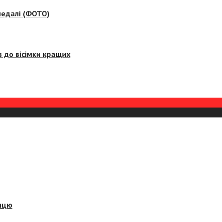
медалі (ФОТО)
 до вісімки кращих
ницю