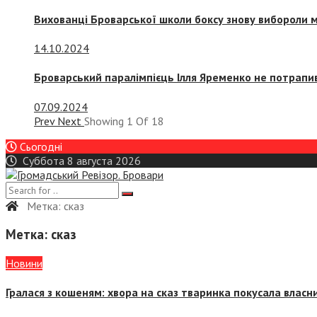
Вихованці Броварської школи боксу знову вибороли 
14.10.2024
Броварський паралімпієць Ілля Яременко не потрапив
07.09.2024
Prev
Next
Showing
1
Of
18
Сьогодні
Суббота 8 августа 2026
Метка:
сказ
Метка:
сказ
Новини
Гралася з кошеням: хвора на сказ тваринка покусала влас