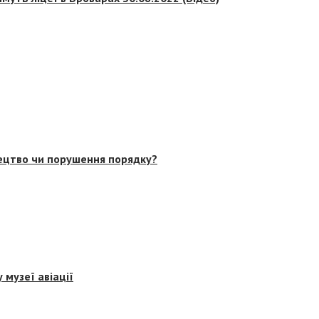
тецтво чи порушення порядку?
 музеї авіації