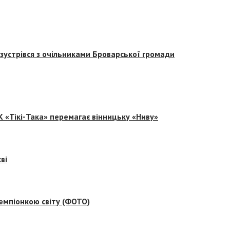
зустрівся з очільниками Броварської громади
 «Тікі-Така» перемагає вінницьку «Ниву»
ві
емпіонкою світу (ФОТО)