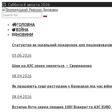
Skip
Суббота 8 августа 2026
to
content
ГОЛОВНА
ВІЙНА
НОВИНИ
Статуетки як ідеальний подарунок для поціновувачі
03.06.2026
Ціни на АЗС скоро знизяться, –
Свириденко
08.04.2026
Як працюють суші-ресторани у Броварах під час війн
08.04.2026
Встигни бути серед перших 100! Відкриття АЗС EURO