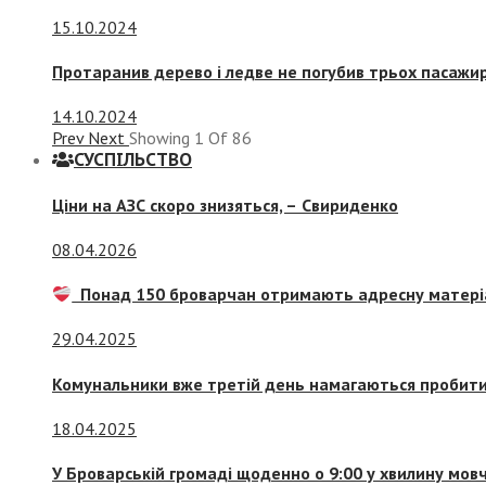
15.10.2024
Протаранив дерево і ледве не погубив трьох пасажир
14.10.2024
Prev
Next
Showing
1
Of
86
СУСПIЛЬСТВО
Ціни на АЗС скоро знизяться, –
Свириденко
08.04.2026
Понад 150 броварчан отримають адресну матері
29.04.2025
Комунальники вже третій день намагаються пробити 
18.04.2025
У Броварській громаді щоденно о 9:00 у хвилину мо