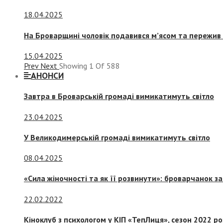
18.04.2025
На Броварщині чоловік подавився м’ясом та пережив 
15.04.2025
Prev
Next
Showing
1
Of
588
АНОНСИ
Завтра в Броварській громаді вимикатимуть світло
23.04.2025
У Великодимерській громаді вимикатимуть світло
08.04.2025
«Сила жіночності та як її розвинути»: броварчанок 
22.02.2022
Кіноклуб з психологом у КІП «ТепЛиця», сезон 2022 р