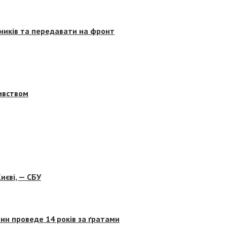
сників та передавати на фронт
бивством
иєві, — СБУ
ин проведе 14 років за ґратами