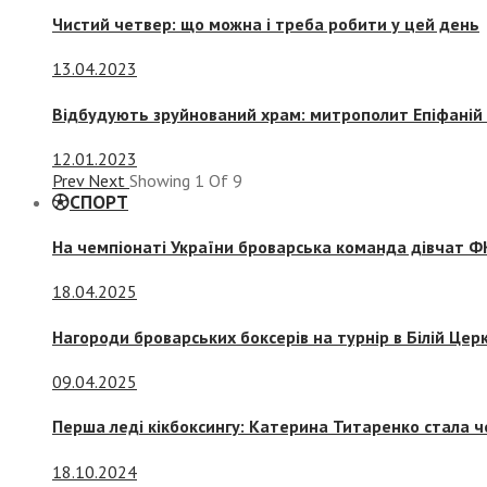
Чистий четвер: що можна і треба робити у цей день
13.04.2023
Відбудують зруйнований храм: митрополит Епіфаній 
12.01.2023
Prev
Next
Showing
1
Of
9
СПОРТ
На чемпіонаті України броварська команда дівчат ФК
18.04.2025
Нагороди броварських боксерів на турнір в Білій Церк
09.04.2025
Перша леді кікбоксингу: Катерина Титаренко стала ч
18.10.2024