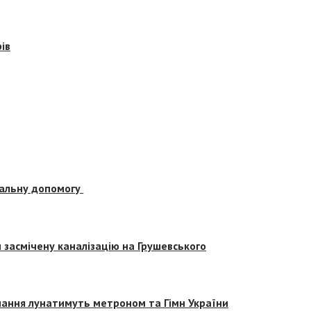
ів
альну допомогу
засмічену каналізацію на Грушевського
вчання лунатимуть метроном та Гімн України