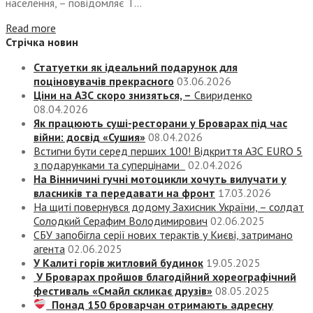
населення, – повідомляє Т...
Read more
Стрічка новин
Статуетки як ідеальний подарунок для
поціновувачів прекрасного
03.06.2026
Ціни на АЗС скоро знизяться, –
Свириденко
08.04.2026
Як працюють суші-ресторани у Броварах під час
війни: досвід «Сушия»
08.04.2026
Встигни бути серед перших 100! Відкриття АЗС EURO 5
з подарунками та суперцінами
02.04.2026
На Вінничині гучні мотоцикли хочуть вилучати у
власників та передавати на фронт
17.03.2026
На щиті повернувся додому Захисник України, – солдат
Солодкий Серафим Володимирович
02.06.2025
СБУ запобігла серії нових терактів у Києві, затримано
агента
02.06.2025
У Калиті горів житловий будинок
19.05.2025
У Броварах пройшов благодійний хореографічний
фестиваль «Смайл скликає друзів»
08.05.2025
Понад 150 броварчан отримають адресну