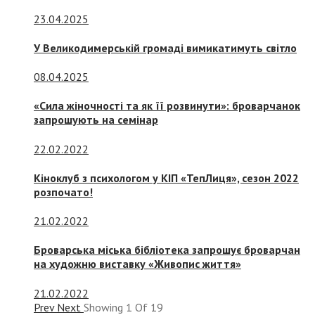
23.04.2025
У Великодимерській громаді вимикатимуть світло
08.04.2025
«Сила жіночності та як її розвинути»: броварчанок
запрошують на семінар
22.02.2022
Кіноклуб з психологом у КІП «ТепЛиця», сезон 2022
розпочато!
21.02.2022
Броварська міська бібліотека запрошує броварчан
на художню виставку «Живопис життя»
21.02.2022
Prev
Next
Showing
1
Of
19