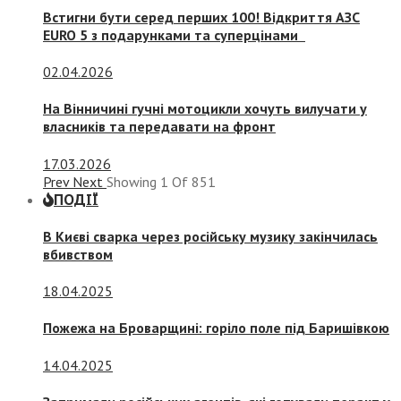
Встигни бути серед перших 100! Відкриття АЗС
EURO 5 з подарунками та суперцінами
02.04.2026
На Вінничині гучні мотоцикли хочуть вилучати у
власників та передавати на фронт
17.03.2026
Prev
Next
Showing
1
Of
851
ПОДІЇ
В Києві сварка через російську музику закінчилась
вбивством
18.04.2025
Пожежа на Броварщині: горіло поле під Баришівкою
14.04.2025