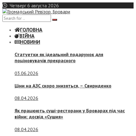
Skip
Четверг 6 августа 2026
to
content
ГОЛОВНА
ВІЙНА
НОВИНИ
Статуетки як ідеальний подарунок для
поціновувачів прекрасного
03.06.2026
Ціни на АЗС скоро знизяться, –
Свириденко
08.04.2026
Як працюють суші-ресторани у Броварах під час
війни: досвід «Сушия»
08.04.2026