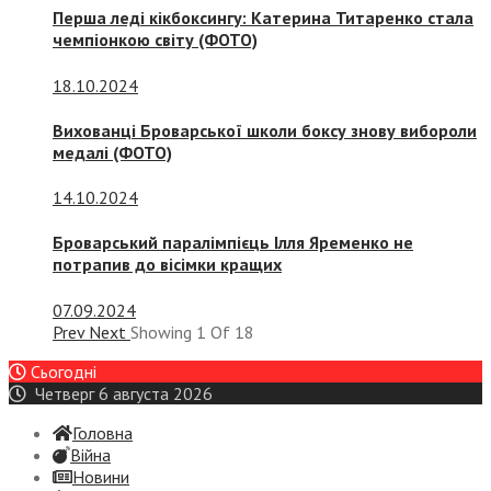
Перша леді кікбоксингу: Катерина Титаренко стала
чемпіонкою світу (ФОТО)
18.10.2024
Вихованці Броварської школи боксу знову вибороли
медалі (ФОТО)
14.10.2024
Броварський паралімпієць Ілля Яременко не
потрапив до вісімки кращих
07.09.2024
Prev
Next
Showing
1
Of
18
Сьогодні
Четверг 6 августа 2026
Головна
Війна
Новини