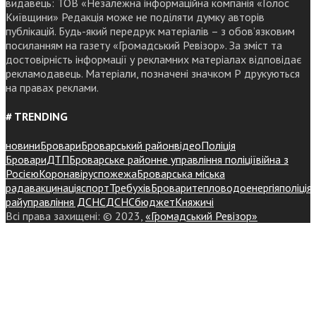
видавець: ТОВ «Незалежна інформаційна компанія «Голос
Київщини» Редакція може не поділяти думку авторів
публікацій. Будь-який передрук матеріалів – з обов’язковим
посиланням на газету «Громадський Ревізор». За зміст та
достовірність інформації у рекламних матеріалах відповідає
рекламодавець. Матеріали, позначені значком Р друкуються
на правах реклами.
# TRENDING
новини
Бровари
Броварський район
відео
Поліція
Бровари
ДТП
Броварське районне управління поліції
війна з
Росією
Коронавірус
пожежа
Броварська міська
рада
вакцинація
спорт
Требухів
Броваритепловодоенергія
поліція
райуправління ДСНС
ДСНС
бюджет
Княжичі
Всі права захищені: © 2023,
«Громадський Ревізор»