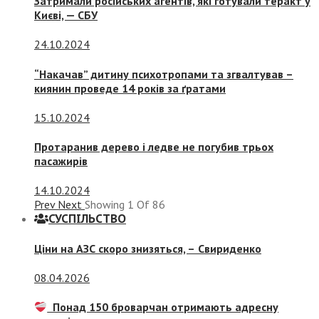
Затримали російських агентів, які готували теракт у
Києві, — СБУ
24.10.2024
“Накачав” дитину психотропами та згвалтував –
киянин проведе 14 років за ґратами
15.10.2024
Протаранив дерево і ледве не погубив трьох
пасажирів
14.10.2024
Prev
Next
Showing
1
Of
86
СУСПIЛЬСТВО
Ціни на АЗС скоро знизяться, –
Свириденко
08.04.2026
Понад 150 броварчан отримають адресну