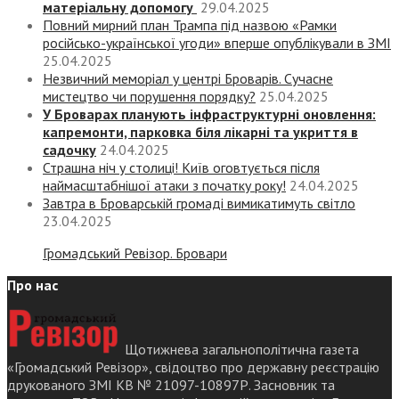
матеріальну допомогу
29.04.2025
Повний мирний план Трампа під назвою «‎Рамки
російсько-української угоди» вперше опублікували в ЗМІ
25.04.2025
Незвичний меморіал у центрі Броварів. Сучасне
мистецтво чи порушення порядку?
25.04.2025
У Броварах планують інфраструктурні оновлення:
капремонти, парковка біля лікарні та укриття в
садочку
24.04.2025
Страшна ніч у столиці! Київ оговтується після
наймасштабнішої атаки з початку року!
24.04.2025
Завтра в Броварській громаді вимикатимуть світло
23.04.2025
Громадський Ревізор. Бровари
Про нас
Щотижнева загальнополітична газета
«Громадський Ревізор», свідоцтво про державну реєстрацію
друкованого ЗМІ КВ № 21097-10897Р. Засновник та