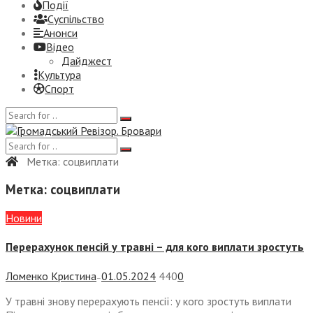
Події
Суспiльство
Анонси
Відео
Дайджест
Культура
Спорт
Метка:
соцвиплати
Метка:
соцвиплати
Новини
Перерахунок пенсій у травні – для кого виплати зростуть
Ломенко Кристина
01.05.2024
440
0
—
У травні знову перерахують пенсії: у кого зростуть виплати