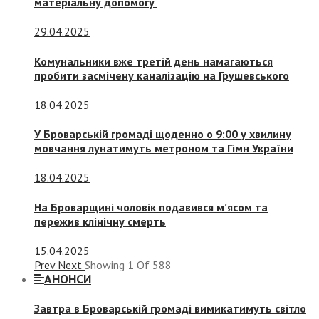
матеріальну допомогу
29.04.2025
Комунальники вже третій день намагаються
пробити засмічену каналізацію на Грушевського
18.04.2025
У Броварській громаді щоденно о 9:00 у хвилину
мовчання лунатимуть метроном та Гімн України
18.04.2025
На Броварщині чоловік подавився м’ясом та
пережив клінічну смерть
15.04.2025
Prev
Next
Showing
1
Of
588
АНОНСИ
Завтра в Броварській громаді вимикатимуть світло