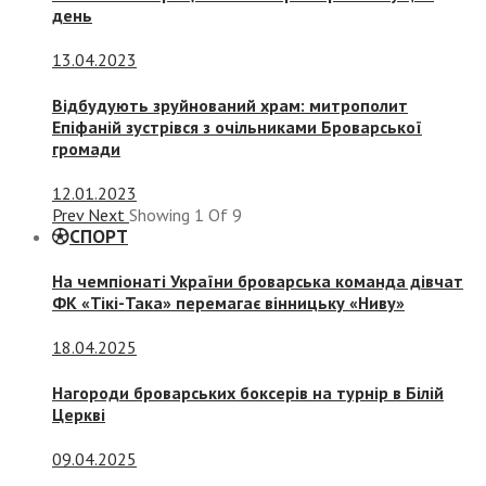
день
13.04.2023
Відбудують зруйнований храм: митрополит
Епіфаній зустрівся з очільниками Броварської
громади
12.01.2023
Prev
Next
Showing
1
Of
9
СПОРТ
На чемпіонаті України броварська команда дівчат
ФК «Тікі-Така» перемагає вінницьку «Ниву»
18.04.2025
Нагороди броварських боксерів на турнір в Білій
Церкві
09.04.2025