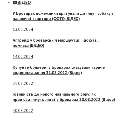
ВІДЕО
У Броварах пожежники врятували дитину і собаку з
палаючої квартири (ФОТО, ВІДЕО)
13.05.2024
Апгрейд у броварській маршрутці: і доїхав, і
помився (ВІДЕО)
14.02.2024
Купуйте бойлери: у Броварах скасували гаряче
водопостачання 31.08.2022 (Відео)
31.08.2022
Готовність до нового навчального року: як
працюватимуть ліцеї в Броварах 30.08.2022 (Відео)
30.08.2022