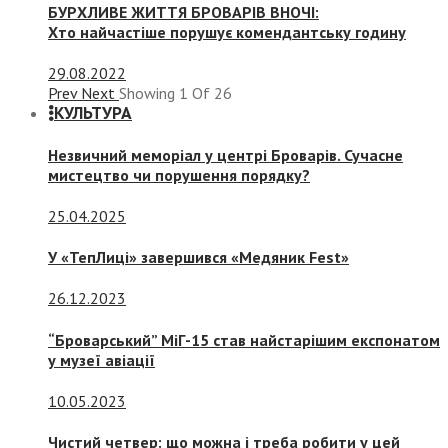
БУРХЛИВЕ ЖИТТЯ БРОВАРІВ ВНОЧІ:
Хто найчастіше порушує комендантську годину
29.08.2022
Prev
Next
Showing
1
Of
26
КУЛЬТУРА
Незвичний меморіал у центрі Броварів. Сучасне
мистецтво чи порушення порядку?
25.04.2025
У «ТепЛиці» завершився «Медяник Fest»
26.12.2023
“Броварський” МіГ-15 став найстарішим експонатом
у музеї авіації
10.05.2023
Чистий четвер: що можна і треба робити у цей