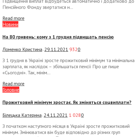
Підвищення виплат відбудеться автоматично і додатково до
Пенсійного Фонду звертатися н...
Read more
Новини
На 80 гривень: кому з 1 грудня підвищать пенсію
Ломенко Кристина
29.11.2021
932
0
—
З 1 грудня в Україні зросте прожитковий мінімум та мінімальна
зарплата, як наслідок – збільшаться пенсії Про це пише
«Сьогодні». Так, мінім...
Read more
Головне
Прожитковий мінімум зростає. Як зміняться соцвиплати?
Білецька Катерина
24.11.2021
1 028
0
—
З початком наступного місяця в Україні зросте прожитковий
мінімум. Змінюватися він буде відповідно до різних груп