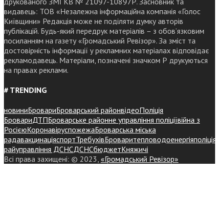
друкованого ЗМІ КВ № 21097-10897Р. Засновник та
видавець: ТОВ «Незалежна інформаційна компанія «Голос
Київщини» Редакція може не поділяти думку авторів
публікацій. Будь-який передрук матеріалів – з обов’язковим
посиланням на газету «Громадський Ревізор». За зміст та
достовірність інформації у рекламних матеріалах відповідає
рекламодавець. Матеріали, позначені значком Р друкуються
на правах реклами.
# TRENDING
новини
Бровари
Броварський район
відео
Поліція
Бровари
ДТП
Броварське районне управління поліції
війна з
Росією
Коронавірус
пожежа
Броварська міська
рада
вакцинація
спорт
Требухів
Броваритепловодоенергія
поліція
райуправління ДСНС
ДСНС
бюджет
Княжичі
Всі права захищені: © 2023,
«Громадський Ревізор»