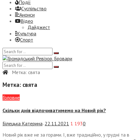
Події
Суспiльство
Анонси
Відео
Дайджест
Культура
Спорт
Метка:
свята
Метка:
свята
Головне
Скільки днів відпочиватимемо на Новий рік?
Білецька Катерина
22.11.2021
1 193
0
—
Новий рік вже не за горами. І, вже традиційно, у грудні та в