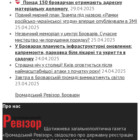
Понад 150 броварчан отримають адресну
матеріальну допомогу
29.04.2025
Повний мирний план Трампа під назвою «‎Рамки
російсько-української угоди» вперше опублікували в ЗМІ
25.04.2025
Незвичний меморіал у центрі Броварів. Сучасне
мистецтво чи порушення порядку?
25.04.2025
У Броварах планують інфраструктурні оновлення:
капремонти, парковка біля лікарні та укриття в
садочку
24.04.2025
Страшна ніч у столиці! Київ оговтується після
наймасштабнішої атаки з початку року!
24.04.2025
Завтра в Броварській громаді вимикатимуть світло
23.04.2025
Громадський Ревізор. Бровари
Про нас
Щотижнева загальнополітична газета
«Громадський Ревізор», свідоцтво про державну реєстрацію