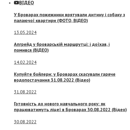
ВІДЕО
У Броварах пожежники врятували дитину і собаку з
палаючої квартири (ФОТО, ВІДЕО)
13.05.2024
Апгрейд у броварській маршрутці: і доїхав, і
помився (ВІДЕО)
14.02.2024
Купуйте бойлери: у Броварах скасували гаряче
водопостачання 31.08.2022 (Відео)
31.08.2022
Готовність до нового навчального року: як
працюватимуть ліцеї в Броварах 30.08.2022 (Відео)
30.08.2022