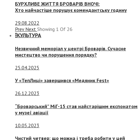
БУРХЛИВЕ ЖИТТЯ БРОВАРІВ ВНОЧІ:
Хто найчастіше порушує комендантську годину
29.08.2022
Prev
Next
Showing
1
Of
26
КУЛЬТУРА
Незвичний меморіал у центрі Броварів. Сучасне
мистецтво чи порушення порядку?
25.04.2025
У «ТепЛиці» завершився «Медяник Fest»
26.12.2023
“Броварський” МіГ-15 став найстарішим експонатом
у музеї авіації
10.05.2023
Чистий четвер: що можна і треба робити у цей