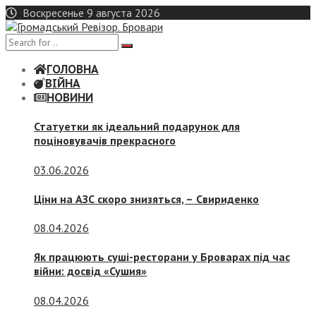
Skip
Воскресенье 9 августа 2026
to
content
ГОЛОВНА
ВІЙНА
НОВИНИ
Статуетки як ідеальний подарунок для
поціновувачів прекрасного
03.06.2026
Ціни на АЗС скоро знизяться, –
Свириденко
08.04.2026
Як працюють суші-ресторани у Броварах під час
війни: досвід «Сушия»
08.04.2026