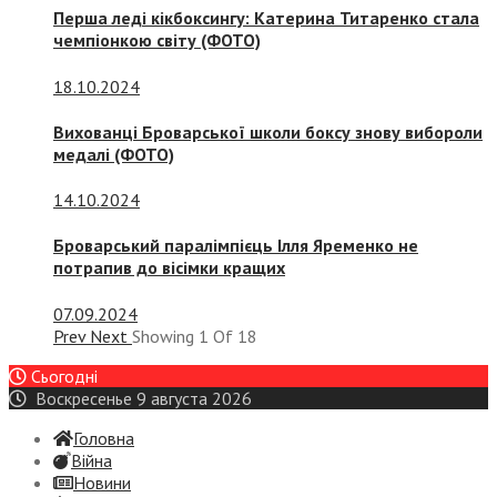
Перша леді кікбоксингу: Катерина Титаренко стала
чемпіонкою світу (ФОТО)
18.10.2024
Вихованці Броварської школи боксу знову вибороли
медалі (ФОТО)
14.10.2024
Броварський паралімпієць Ілля Яременко не
потрапив до вісімки кращих
07.09.2024
Prev
Next
Showing
1
Of
18
Сьогодні
Воскресенье 9 августа 2026
Головна
Війна
Новини