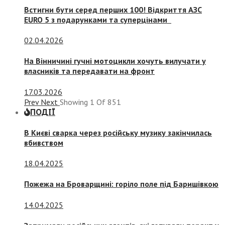
Встигни бути серед перших 100! Відкриття АЗС
EURO 5 з подарунками та суперцінами
02.04.2026
На Вінничині гучні мотоцикли хочуть вилучати у
власників та передавати на фронт
17.03.2026
Prev
Next
Showing
1
Of
851
ПОДІЇ
В Києві сварка через російську музику закінчилась
вбивством
18.04.2025
Пожежа на Броварщині: горіло поле під Баришівкою
14.04.2025