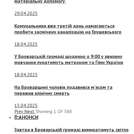
матеріальну допомогу
29.04.2025
Комунальники вже третій день намагаються
пробити засмічену каналізацію на Грушевського
18.04.2025
У Броварській громаді щоденно о 9:00 у хвилину
мовчання лунатимуть метроном та Гімн України
18.04.2025
На Броварщині чоловік подавився м’ясом та
пережив клінічну смерть
15.04.2025
Prev
Next
Showing
1
Of
588
АНОНСИ
Завтра в Броварській громаді вимикатимуть світло