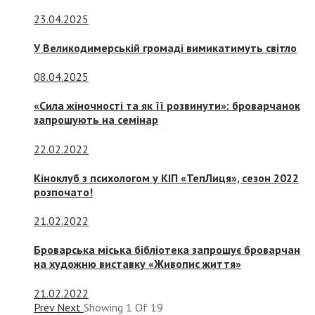
23.04.2025
У Великодимерській громаді вимикатимуть світло
08.04.2025
«Сила жіночності та як її розвинути»: броварчанок
запрошують на семінар
22.02.2022
Кіноклуб з психологом у КІП «ТепЛиця», сезон 2022
розпочато!
21.02.2022
Броварська міська бібліотека запрошує броварчан
на художню виставку «Живопис життя»
21.02.2022
Prev
Next
Showing
1
Of
19