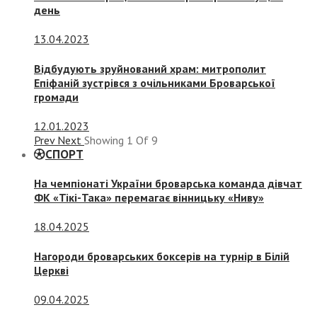
день
13.04.2023
Відбудують зруйнований храм: митрополит
Епіфаній зустрівся з очільниками Броварської
громади
12.01.2023
Prev
Next
Showing
1
Of
9
СПОРТ
На чемпіонаті України броварська команда дівчат
ФК «Тікі-Така» перемагає вінницьку «Ниву»
18.04.2025
Нагороди броварських боксерів на турнір в Білій
Церкві
09.04.2025