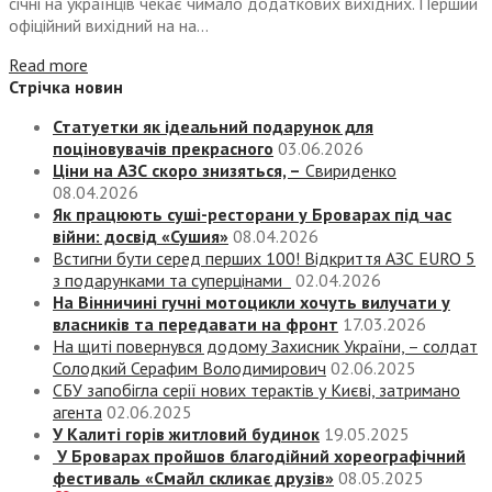
січні на українців чекає чимало додаткових вихідних. Перший
офіційний вихідний на на...
Read more
Стрічка новин
Статуетки як ідеальний подарунок для
поціновувачів прекрасного
03.06.2026
Ціни на АЗС скоро знизяться, –
Свириденко
08.04.2026
Як працюють суші-ресторани у Броварах під час
війни: досвід «Сушия»
08.04.2026
Встигни бути серед перших 100! Відкриття АЗС EURO 5
з подарунками та суперцінами
02.04.2026
На Вінничині гучні мотоцикли хочуть вилучати у
власників та передавати на фронт
17.03.2026
На щиті повернувся додому Захисник України, – солдат
Солодкий Серафим Володимирович
02.06.2025
СБУ запобігла серії нових терактів у Києві, затримано
агента
02.06.2025
У Калиті горів житловий будинок
19.05.2025
У Броварах пройшов благодійний хореографічний
фестиваль «Смайл скликає друзів»
08.05.2025