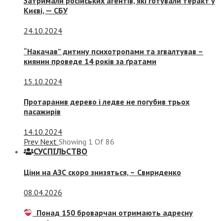
Затримали російських агентів, які готували теракт у
Києві, — СБУ
24.10.2024
“Накачав” дитину психотропами та згвалтував –
киянин проведе 14 років за ґратами
15.10.2024
Протаранив дерево і ледве не погубив трьох
пасажирів
14.10.2024
Prev
Next
Showing
1
Of
86
СУСПIЛЬСТВО
Ціни на АЗС скоро знизяться, –
Свириденко
08.04.2026
Понад 150 броварчан отримають адресну