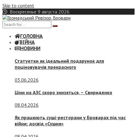
Skip to content
Воскресенье 9 августа 2026
ГОЛОВНА
ВІЙНА
НОВИНИ
Статуетки як ідеальний подарунок для
поціновувачів прекрасного
03.06.2026
Ціни на АЗС скоро знизяться, –
Свириденко
08.04.2026
Як працюють суші-ресторани у Броварах під час
війни: досвід «Сушия»
08.04.2026