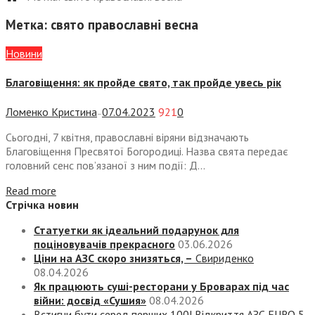
Метка:
свято православні весна
Новини
Благовіщення: як пройде свято, так пройде увесь рік
Ломенко Кристина
07.04.2023
921
0
—
Сьогодні, 7 квітня, православні віряни відзначають
Благовіщення Пресвятої Богородиці. Назва свята передає
головний сенс пов’язаної з ним події: Д...
Read more
Стрічка новин
Статуетки як ідеальний подарунок для
поціновувачів прекрасного
03.06.2026
Ціни на АЗС скоро знизяться, –
Свириденко
08.04.2026
Як працюють суші-ресторани у Броварах під час
війни: досвід «Сушия»
08.04.2026
Встигни бути серед перших 100! Відкриття АЗС EURO 5