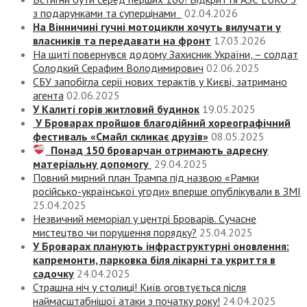
з подарунками та суперцінами
02.04.2026
На Вінничині гучні мотоцикли хочуть вилучати у
власників та передавати на фронт
17.03.2026
На щиті повернувся додому Захисник України, – солдат
Солодкий Серафим Володимирович
02.06.2025
СБУ запобігла серії нових терактів у Києві, затримано
агента
02.06.2025
У Калиті горів житловий будинок
19.05.2025
У Броварах пройшов благодійний хореографічний
фестиваль «Смайл скликає друзів»
08.05.2025
Понад 150 броварчан отримають адресну
матеріальну допомогу
29.04.2025
Повний мирний план Трампа під назвою «‎Рамки
російсько-української угоди» вперше опублікували в ЗМІ
25.04.2025
Незвичний меморіал у центрі Броварів. Сучасне
мистецтво чи порушення порядку?
25.04.2025
У Броварах планують інфраструктурні оновлення:
капремонти, парковка біля лікарні та укриття в
садочку
24.04.2025
Страшна ніч у столиці! Київ оговтується після
наймасштабнішої атаки з початку року!
24.04.2025