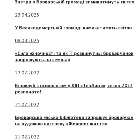
Завтра в Броварській громаді вимикатимуть світло
23.04.2025
У Великодимерській громаді вимикатимуть світло
08.04.2025
«Сила жіночності та як її розвинути»: броварчанок
запрошують на семінар
22.02.2022
Кіноклуб з психологом у КІП «ТепЛиця», сезон 2022
розпочато!
21.02.2022
Броварська міська бібліотека запрошує броварчан
на художню виставку «Живопис життя»
21.02.2022