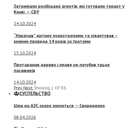
Затримали російських агентів, які готували теракт у
Києві, — СБУ
24.10.2024
“Накачав” дитину психотропами та згвалтував –
киянин проведе 14 років за ґратами
15.10.2024
Протаранив дерево і ледве не погубив трьох
пасажирів
14.10.2024
Prev
Next
Showing
1
Of
86
СУСПIЛЬСТВО
Ціни на АЗС скоро знизяться, –
Свириденко
08.04.2026