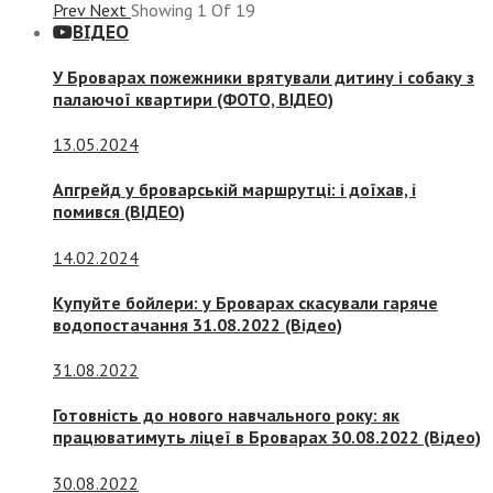
Prev
Next
Showing
1
Of
19
ВІДЕО
У Броварах пожежники врятували дитину і собаку з
палаючої квартири (ФОТО, ВІДЕО)
13.05.2024
Апгрейд у броварській маршрутці: і доїхав, і
помився (ВІДЕО)
14.02.2024
Купуйте бойлери: у Броварах скасували гаряче
водопостачання 31.08.2022 (Відео)
31.08.2022
Готовність до нового навчального року: як
працюватимуть ліцеї в Броварах 30.08.2022 (Відео)
30.08.2022