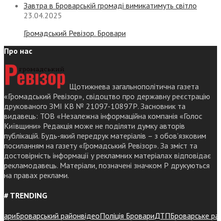
Завтра в Броварській громаді вимикатимуть світло
23.04.2025
Громадський Ревізор. Бровари
Про нас
Щотижнева загальнополітична газета
«Громадський Ревізор», свідоцтво про державну реєстрацію
друкованого ЗМІ КВ № 21097-10897Р. Засновник та
видавець: ТОВ «Незалежна інформаційна компанія «Голос
Київщини» Редакція може не поділяти думку авторів
публікацій. Будь-який передрук матеріалів – з обов’язковим
посиланням на газету «Громадський Ревізор». За зміст та
достовірність інформації у рекламних матеріалах відповідає
рекламодавець. Матеріали, позначені значком Р друкуються
на правах реклами.
# TRENDING
ри
Броварський район
відео
Поліція Бровари
ДТП
Броварське районн