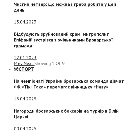
Чистий четвер: що можна і треба робити у цей
день
13.04.2023
Відбудують зруйнований храм: митрополит
Епіфаній зустрівся з очільниками Броварської
громади
12.01.2023
Prev
Next
Showing
1
Of
9
СПОРТ
На чемпіонаті України броварська команда дівчат
ФК «Тікі-Така» перемагає вінницьку «Ниву»
18.04.2025
Нагороди броварських боксерів на турнір в Білій
Церкві
09.04.2025