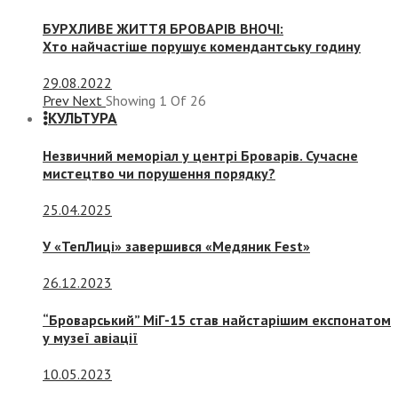
БУРХЛИВЕ ЖИТТЯ БРОВАРІВ ВНОЧІ:
Хто найчастіше порушує комендантську годину
29.08.2022
Prev
Next
Showing
1
Of
26
КУЛЬТУРА
Незвичний меморіал у центрі Броварів. Сучасне
мистецтво чи порушення порядку?
25.04.2025
У «ТепЛиці» завершився «Медяник Fest»
26.12.2023
“Броварський” МіГ-15 став найстарішим експонатом
у музеї авіації
10.05.2023