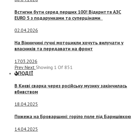
Встигни бути серед перших 100! Відкриття АЗС
EURO 5 з подарунками та суперцінами
02.04.2026
На Вінничині гучні мотоцикли хочуть вилучати у
власників та передавати на фронт
17.03.2026
Prev
Next
Showing
1
Of
851
ПОДІЇ
В Києві сварка через російську музику закінчилась
вбивством
18.04.2025
Пожежа на Броварщині: горіло поле під Баришівкою
14.04.2025