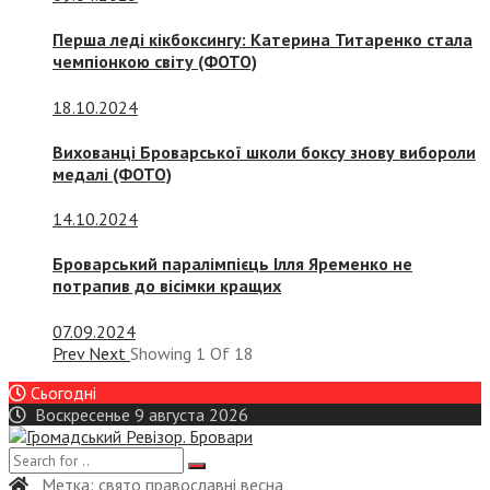
Перша леді кікбоксингу: Катерина Титаренко стала
чемпіонкою світу (ФОТО)
18.10.2024
Вихованці Броварської школи боксу знову вибороли
медалі (ФОТО)
14.10.2024
Броварський паралімпієць Ілля Яременко не
потрапив до вісімки кращих
07.09.2024
Prev
Next
Showing
1
Of
18
Сьогодні
Воскресенье 9 августа 2026
Метка:
свято православні весна