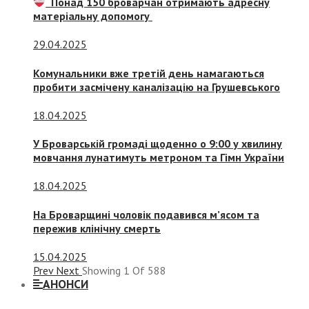
Понад 150 броварчан отримають адресну
матеріальну допомогу
29.04.2025
Комунальники вже третій день намагаються
пробити засмічену каналізацію на Грушевського
18.04.2025
У Броварській громаді щоденно о 9:00 у хвилину
мовчання лунатимуть метроном та Гімн України
18.04.2025
На Броварщині чоловік подавився м’ясом та
пережив клінічну смерть
15.04.2025
Prev
Next
Showing
1
Of
588
АНОНСИ