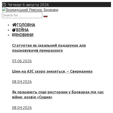
Skip
Четверг 6 августа 2026
to
content
ГОЛОВНА
ВІЙНА
НОВИНИ
Статуетки як ідеальний подарунок для
поціновувачів прекрасного
03.06.2026
Ціни на АЗС скоро знизяться, –
Свириденко
08.04.2026
Як працюють суші-ресторани у Броварах під час
війни: досвід «Сушия»
08.04.2026