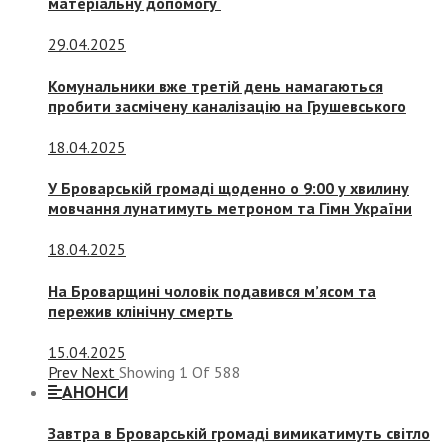
матеріальну допомогу
29.04.2025
Комунальники вже третій день намагаються
пробити засмічену каналізацію на Грушевського
18.04.2025
У Броварській громаді щоденно о 9:00 у хвилину
мовчання лунатимуть метроном та Гімн України
18.04.2025
На Броварщині чоловік подавився м’ясом та
пережив клінічну смерть
15.04.2025
Prev
Next
Showing
1
Of
588
АНОНСИ
Завтра в Броварській громаді вимикатимуть світло