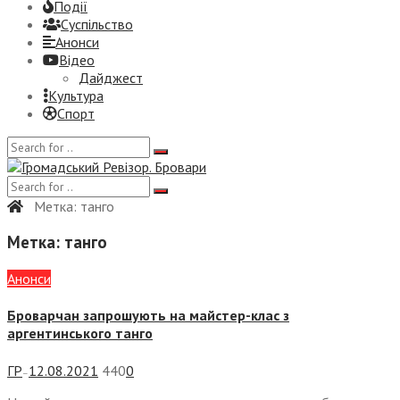
Події
Суспiльство
Анонси
Відео
Дайджест
Культура
Спорт
Метка:
танго
Метка:
танго
Анонси
Броварчан запрошують на майстер-клас з
аргентинського танго
ГР
12.08.2021
440
0
—