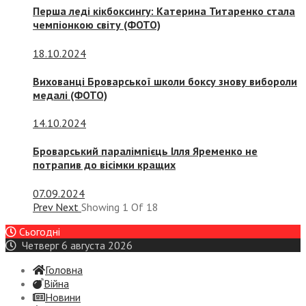
Перша леді кікбоксингу: Катерина Титаренко стала
чемпіонкою світу (ФОТО)
18.10.2024
Вихованці Броварської школи боксу знову вибороли
медалі (ФОТО)
14.10.2024
Броварський паралімпієць Ілля Яременко не
потрапив до вісімки кращих
07.09.2024
Prev
Next
Showing
1
Of
18
Сьогодні
Четверг 6 августа 2026
Головна
Війна
Новини