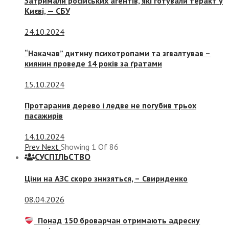
Затримали російських агентів, які готували теракт у
Києві, — СБУ
24.10.2024
“Накачав” дитину психотропами та згвалтував –
киянин проведе 14 років за ґратами
15.10.2024
Протаранив дерево і ледве не погубив трьох
пасажирів
14.10.2024
Prev
Next
Showing
1
Of
86
СУСПIЛЬСТВО
Ціни на АЗС скоро знизяться, –
Свириденко
08.04.2026
Понад 150 броварчан отримають адресну