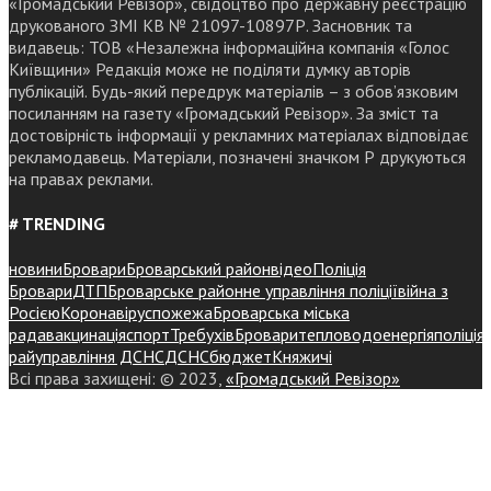
«Громадський Ревізор», свідоцтво про державну реєстрацію
друкованого ЗМІ КВ № 21097-10897Р. Засновник та
видавець: ТОВ «Незалежна інформаційна компанія «Голос
Київщини» Редакція може не поділяти думку авторів
публікацій. Будь-який передрук матеріалів – з обов’язковим
посиланням на газету «Громадський Ревізор». За зміст та
достовірність інформації у рекламних матеріалах відповідає
рекламодавець. Матеріали, позначені значком Р друкуються
на правах реклами.
# TRENDING
новини
Бровари
Броварський район
відео
Поліція
Бровари
ДТП
Броварське районне управління поліції
війна з
Росією
Коронавірус
пожежа
Броварська міська
рада
вакцинація
спорт
Требухів
Броваритепловодоенергія
поліція
райуправління ДСНС
ДСНС
бюджет
Княжичі
Всі права захищені: © 2023,
«Громадський Ревізор»