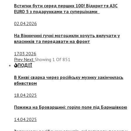
Встигни бути серед перших 100! Відкриття АЗС
EURO 5 з подарунками та суперцінами
02.04.2026
На Вінничині гучні мотоцикли хочуть вилучати у
власників та передавати на фронт
17.03.2026
Prev
Next
Showing
1
Of
851
ПОДІЇ
В Києві сварка через російську музику закінчилась
вбивством
18.04.2025
Пожежа на Броварщині: горіло поле під Баришівкою
14.04.2025