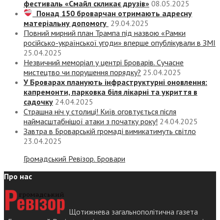
фестиваль «Смайл скликає друзів»
08.05.2025
Понад 150 броварчан отримають адресну
матеріальну допомогу
29.04.2025
Повний мирний план Трампа під назвою «‎Рамки
російсько-української угоди» вперше опублікували в ЗМІ
25.04.2025
Незвичний меморіал у центрі Броварів. Сучасне
мистецтво чи порушення порядку?
25.04.2025
У Броварах планують інфраструктурні оновлення:
капремонти, парковка біля лікарні та укриття в
садочку
24.04.2025
Страшна ніч у столиці! Київ оговтується після
наймасштабнішої атаки з початку року!
24.04.2025
Завтра в Броварській громаді вимикатимуть світло
23.04.2025
Громадський Ревізор. Бровари
Про нас
Щотижнева загальнополітична газета