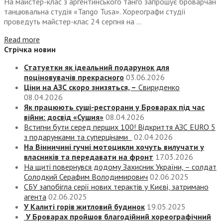
На майстер-клас з аргентинського танго запрошує броварчан
танцювальна студія «Tango Tusa». Хореографи студії
проведуть майстер-клас 24 серпня на ...
Read more
Стрічка новин
Статуетки як ідеальний подарунок для
поціновувачів прекрасного
03.06.2026
Ціни на АЗС скоро знизяться, –
Свириденко
08.04.2026
Як працюють суші-ресторани у Броварах під час
війни: досвід «Сушия»
08.04.2026
Встигни бути серед перших 100! Відкриття АЗС EURO 5
з подарунками та суперцінами
02.04.2026
На Вінничині гучні мотоцикли хочуть вилучати у
власників та передавати на фронт
17.03.2026
На щиті повернувся додому Захисник України, – солдат
Солодкий Серафим Володимирович
02.06.2025
СБУ запобігла серії нових терактів у Києві, затримано
агента
02.06.2025
У Калиті горів житловий будинок
19.05.2025
У Броварах пройшов благодійний хореографічний