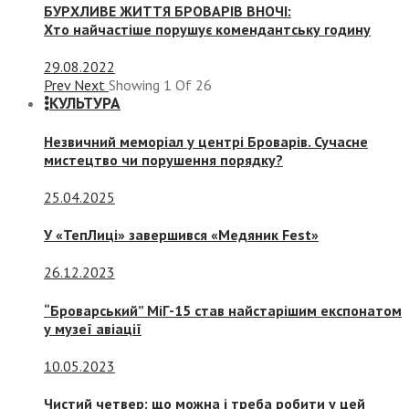
БУРХЛИВЕ ЖИТТЯ БРОВАРІВ ВНОЧІ:
Хто найчастіше порушує комендантську годину
29.08.2022
Prev
Next
Showing
1
Of
26
КУЛЬТУРА
Незвичний меморіал у центрі Броварів. Сучасне
мистецтво чи порушення порядку?
25.04.2025
У «ТепЛиці» завершився «Медяник Fest»
26.12.2023
“Броварський” МіГ-15 став найстарішим експонатом
у музеї авіації
10.05.2023
Чистий четвер: що можна і треба робити у цей