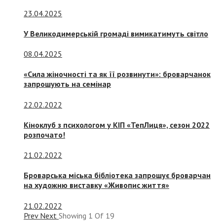
23.04.2025
У Великодимерській громаді вимикатимуть світло
08.04.2025
«Сила жіночності та як її розвинути»: броварчанок
запрошують на семінар
22.02.2022
Кіноклуб з психологом у КІП «ТепЛиця», сезон 2022
розпочато!
21.02.2022
Броварська міська бібліотека запрошує броварчан
на художню виставку «Живопис життя»
21.02.2022
Prev
Next
Showing
1
Of
19