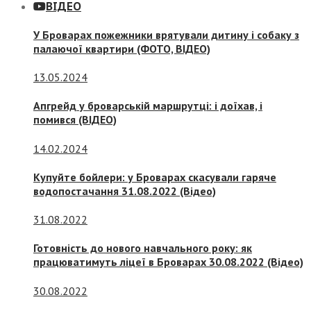
ВІДЕО
У Броварах пожежники врятували дитину і собаку з
палаючої квартири (ФОТО, ВІДЕО)
13.05.2024
Апгрейд у броварській маршрутці: і доїхав, і
помився (ВІДЕО)
14.02.2024
Купуйте бойлери: у Броварах скасували гаряче
водопостачання 31.08.2022 (Відео)
31.08.2022
Готовність до нового навчального року: як
працюватимуть ліцеї в Броварах 30.08.2022 (Відео)
30.08.2022