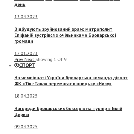
день
13.04.2023
Відбудують зруйнований храм: митрополит
Епіфаній зустрівся з очільниками Броварської
громади
12.01.2023
Prev
Next
Showing
1
Of
9
СПОРТ
На чемпіонаті України броварська команда дівчат
ФК «Тікі-Така» перемагає вінницьку «Ниву»
18.04.2025
Нагороди броварських боксерів на турнір в Білій
Церкві
09.04.2025