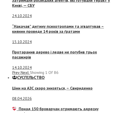
Затримали російських агентів, які готували теракт у
Києві, — СБУ
24.10.2024
“Накачав” дитину психотропами та згвалтував –
киянин проведе 14 років за ґратами
15.10.2024
Протаранив дерево і ледве не погубив трьох
пасажирів
14.10.2024
Prev
Next
Showing
1
Of
86
СУСПIЛЬСТВО
Ціни на АЗС скоро знизяться, –
Свириденко
08.04.2026
Понад 150 броварчан отримають адресну