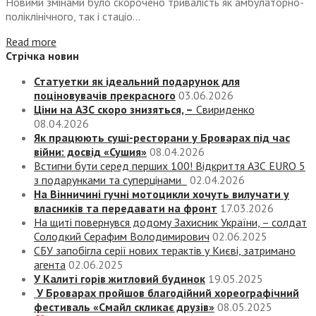
Новими змінами було скорочено тривалість як амбулаторно-
поліклінічного, так і стаціо...
Read more
Стрічка новин
Статуетки як ідеальний подарунок для
поціновувачів прекрасного
03.06.2026
Ціни на АЗС скоро знизяться, –
Свириденко
08.04.2026
Як працюють суші-ресторани у Броварах під час
війни: досвід «Сушия»
08.04.2026
Встигни бути серед перших 100! Відкриття АЗС EURO 5
з подарунками та суперцінами
02.04.2026
На Вінничині гучні мотоцикли хочуть вилучати у
власників та передавати на фронт
17.03.2026
На щиті повернувся додому Захисник України, – солдат
Солодкий Серафим Володимирович
02.06.2025
СБУ запобігла серії нових терактів у Києві, затримано
агента
02.06.2025
У Калиті горів житловий будинок
19.05.2025
У Броварах пройшов благодійний хореографічний
фестиваль «Смайл скликає друзів»
08.05.2025