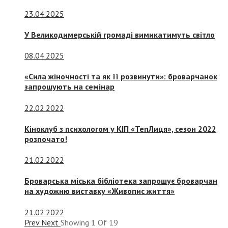
23.04.2025
У Великодимерській громаді вимикатимуть світло
08.04.2025
«Сила жіночності та як її розвинути»: броварчанок
запрошують на семінар
22.02.2022
Кіноклуб з психологом у КІП «ТепЛиця», сезон 2022
розпочато!
21.02.2022
Броварська міська бібліотека запрошує броварчан
на художню виставку «Живопис життя»
21.02.2022
Prev
Next
Showing
1
Of
19