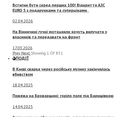
Встигни бути серед перших 100! Відкриття АЗС
EURO 5 з подарунками та суперцінами
02.04.2026
На Вінничині гучні мотоцикли хочуть вилучати у
власників та передавати на фронт
17.03.2026
Prev
Next
Showing
1
Of
851
ПОДІЇ
В Києві сварка через російську музику закінчилась
вбивством
18.04.2025
Пожежа на Броварщині: горіло поле під Баришівкою
14.04.2025