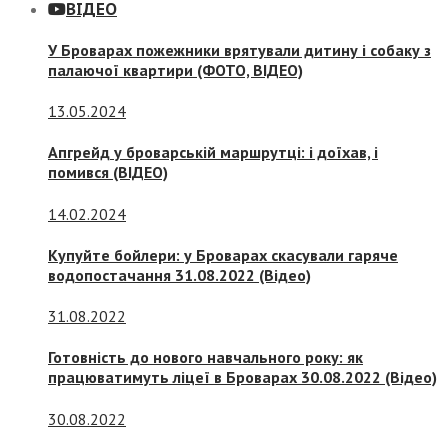
ВІДЕО
У Броварах пожежники врятували дитину і собаку з
палаючої квартири (ФОТО, ВІДЕО)
13.05.2024
Апгрейд у броварській маршрутці: і доїхав, і
помився (ВІДЕО)
14.02.2024
Купуйте бойлери: у Броварах скасували гаряче
водопостачання 31.08.2022 (Відео)
31.08.2022
Готовність до нового навчального року: як
працюватимуть ліцеї в Броварах 30.08.2022 (Відео)
30.08.2022