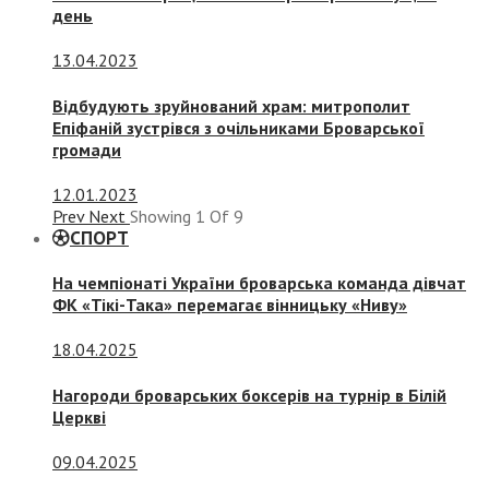
день
13.04.2023
Відбудують зруйнований храм: митрополит
Епіфаній зустрівся з очільниками Броварської
громади
12.01.2023
Prev
Next
Showing
1
Of
9
СПОРТ
На чемпіонаті України броварська команда дівчат
ФК «Тікі-Така» перемагає вінницьку «Ниву»
18.04.2025
Нагороди броварських боксерів на турнір в Білій
Церкві
09.04.2025