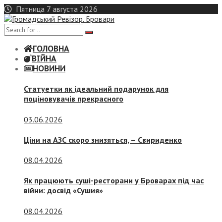
Skip
Пятница 7 августа 2026
to
content
ГОЛОВНА
ВІЙНА
НОВИНИ
Статуетки як ідеальний подарунок для
поціновувачів прекрасного
03.06.2026
Ціни на АЗС скоро знизяться, –
Свириденко
08.04.2026
Як працюють суші-ресторани у Броварах під час
війни: досвід «Сушия»
08.04.2026