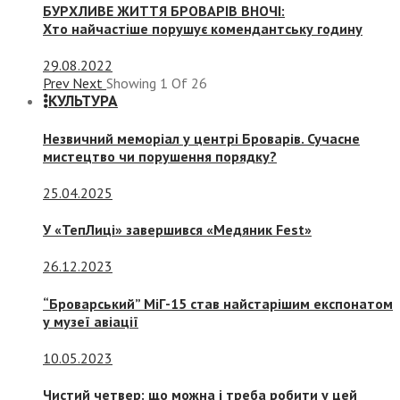
БУРХЛИВЕ ЖИТТЯ БРОВАРІВ ВНОЧІ:
Хто найчастіше порушує комендантську годину
29.08.2022
Prev
Next
Showing
1
Of
26
КУЛЬТУРА
Незвичний меморіал у центрі Броварів. Сучасне
мистецтво чи порушення порядку?
25.04.2025
У «ТепЛиці» завершився «Медяник Fest»
26.12.2023
“Броварський” МіГ-15 став найстарішим експонатом
у музеї авіації
10.05.2023
Чистий четвер: що можна і треба робити у цей