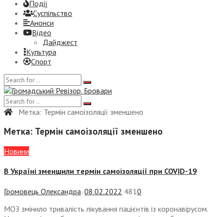
Події
Суспiльство
Анонси
Відео
Дайджест
Культура
Спорт
Метка:
Термін самоізоляції зменшено
Метка:
Термін самоізоляції зменшено
Новини
В Україні зменшили термін самоізоляції при COVID-19
Громовець Олександра
08.02.2022
481
0
—
МОЗ змінило тривалість лікування пацієнтів із коронавірусом.