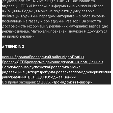
друкованого ЗМІ КВ № 21097-10897Р. Засновник та
видавець: ТОВ «Незалежна інформаційна компанія «Голос
Київщини» Редакція може не поділяти думку авторів
публікацій. Будь-який передрук матеріалів – з обов’язковим
посиланням на газету «Громадський Ревізор». За зміст та
достовірність інформації у рекламних матеріалах відповідає
рекламодавець. Матеріали, позначені значком Р друкуються
на правах реклами.
# TRENDING
новини
Бровари
Броварський район
відео
Поліція
Бровари
ДТП
Броварське районне управління поліції
війна з
Росією
Коронавірус
пожежа
Броварська міська
рада
вакцинація
спорт
Требухів
Броваритепловодоенергія
поліція
райуправління ДСНС
ДСНС
бюджет
Княжичі
Всі права захищені: © 2023,
«Громадський Ревізор»