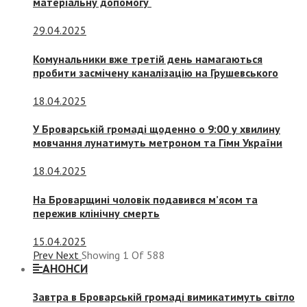
матеріальну допомогу
29.04.2025
Комунальники вже третій день намагаються
пробити засмічену каналізацію на Грушевського
18.04.2025
У Броварській громаді щоденно о 9:00 у хвилину
мовчання лунатимуть метроном та Гімн України
18.04.2025
На Броварщині чоловік подавився м’ясом та
пережив клінічну смерть
15.04.2025
Prev
Next
Showing
1
Of
588
АНОНСИ
Завтра в Броварській громаді вимикатимуть світло