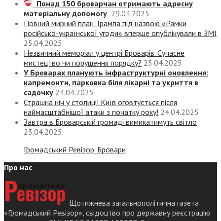
Понад 150 броварчан отримають адресну
матеріальну допомогу
29.04.2025
Повний мирний план Трампа під назвою «‎Рамки
російсько-української угоди» вперше опублікували в ЗМІ
25.04.2025
Незвичний меморіал у центрі Броварів. Сучасне
мистецтво чи порушення порядку?
25.04.2025
У Броварах планують інфраструктурні оновлення:
капремонти, парковка біля лікарні та укриття в
садочку
24.04.2025
Страшна ніч у столиці! Київ оговтується після
наймасштабнішої атаки з початку року!
24.04.2025
Завтра в Броварській громаді вимикатимуть світло
23.04.2025
Громадський Ревізор. Бровари
Про нас
Щотижнева загальнополітична газета
«Громадський Ревізор», свідоцтво про державну реєстрацію