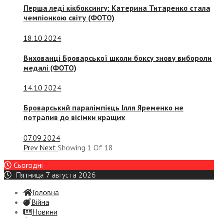
Перша леді кікбоксингу: Катерина Титаренко стала
чемпіонкою світу (ФОТО)
18.10.2024
Вихованці Броварської школи боксу знову вибороли
медалі (ФОТО)
14.10.2024
Броварський паралімпієць Ілля Яременко не
потрапив до вісімки кращих
07.09.2024
Prev
Next
Showing
1
Of
18
Сьогодні
Пятница 7 августа 2026
Головна
Війна
Новини