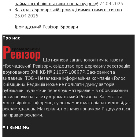
наймасштабнішої атаки з початку року!
24.04.2025
Завтра в Броварській громаді вимикатимуть світло
23.04.2025
Громадський Ревізор. Бровари
Про нас
Щотижнева загальнополітична газета
«Громадський Ревізор», свідоцтво про державну реєстрацію
друкованого ЗМІ КВ № 21097-10897Р. Засновник та
видавець: ТОВ «Незалежна інформаційна компанія «Голос
Київщини» Редакція може не поділяти думку авторів
публікацій. Будь-який передрук матеріалів – з обов’язковим
посиланням на газету «Громадський Ревізор». За зміст та
достовірність інформації у рекламних матеріалах відповідає
рекламодавець. Матеріали, позначені значком Р друкуються
на правах реклами.
# TRENDING