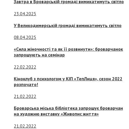
Завтра в Броварській громаді вимикатимуть світло
23.04.2025
У Великодимерській громаді вимикатимуть світло
08.04.2025
«Сила жіночності та як її розвинути»: броварчанок
запрошують на семінар
22.02.2022
Кіноклуб з психологом у КІП «ТепЛиця», сезон 2022
розпочато!
21.02.2022
Броварська міська бібліотека запрошує броварчан
на художню виставку «Живопис життя»
21.02.2022