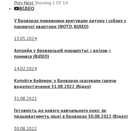
Prev
Next
Showing
1
Of
19
ВІДЕО
У Броварах пожежники врятували дитину і собаку з
палаючої квартири (ФОТО, ВІДЕО)
13.05.2024
Апгрейд у броварській маршрутці: і доїхав, і
помився (ВІДЕО)
14.02.2024
Купуйте бойлери: у Броварах скасували гаряче
водопостачання 31.08.2022 (Відео)
31.08.2022
Готовність до нового навчального року: як
працюватимуть ліцеї в Броварах 30.08.2022 (Відео)
30.08.2022