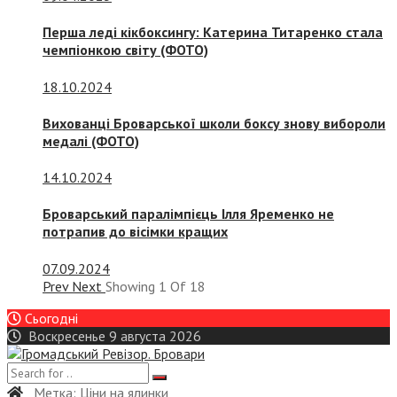
Перша леді кікбоксингу: Катерина Титаренко стала
чемпіонкою світу (ФОТО)
18.10.2024
Вихованці Броварської школи боксу знову вибороли
медалі (ФОТО)
14.10.2024
Броварський паралімпієць Ілля Яременко не
потрапив до вісімки кращих
07.09.2024
Prev
Next
Showing
1
Of
18
Сьогодні
Воскресенье 9 августа 2026
Метка:
Ціни на ялинки