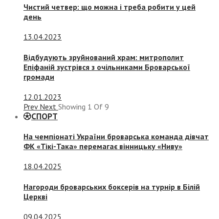
Чистий четвер: що можна і треба робити у цей
день
13.04.2023
Відбудують зруйнований храм: митрополит
Епіфаній зустрівся з очільниками Броварської
громади
12.01.2023
Prev
Next
Showing
1
Of
9
СПОРТ
На чемпіонаті України броварська команда дівчат
ФК «Тікі-Така» перемагає вінницьку «Ниву»
18.04.2025
Нагороди броварських боксерів на турнір в Білій
Церкві
09.04.2025