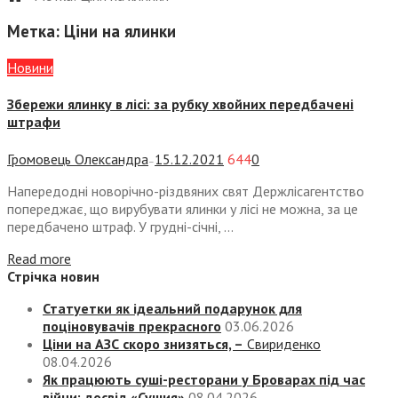
Метка:
Ціни на ялинки
Новини
Збережи ялинку в лісі: за рубку хвойних передбачені
штрафи
Громовець Олександра
15.12.2021
644
0
—
Напередодні новорічно-різдвяних свят Держлісагентство
попереджає, що вирубувати ялинки у лісі не можна, за це
передбачено штраф. У грудні-січні, ...
Read more
Стрічка новин
Статуетки як ідеальний подарунок для
поціновувачів прекрасного
03.06.2026
Ціни на АЗС скоро знизяться, –
Свириденко
08.04.2026
Як працюють суші-ресторани у Броварах під час
війни: досвід «Сушия»
08.04.2026