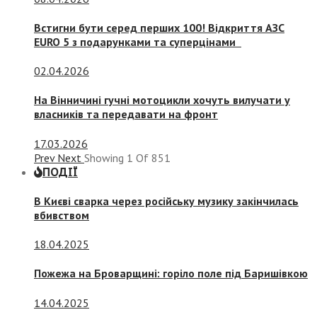
Встигни бути серед перших 100! Відкриття АЗС
EURO 5 з подарунками та суперцінами
02.04.2026
На Вінничині гучні мотоцикли хочуть вилучати у
власників та передавати на фронт
17.03.2026
Prev
Next
Showing
1
Of
851
ПОДІЇ
В Києві сварка через російську музику закінчилась
вбивством
18.04.2025
Пожежа на Броварщині: горіло поле під Баришівкою
14.04.2025