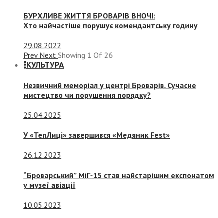
БУРХЛИВЕ ЖИТТЯ БРОВАРІВ ВНОЧІ:
Хто найчастіше порушує комендантську годину
29.08.2022
Prev
Next
Showing
1
Of
26
КУЛЬТУРА
Незвичний меморіал у центрі Броварів. Сучасне
мистецтво чи порушення порядку?
25.04.2025
У «ТепЛиці» завершився «Медяник Fest»
26.12.2023
“Броварський” МіГ-15 став найстарішим експонатом
у музеї авіації
10.05.2023