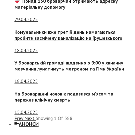
Понад 150 броварчан отримають адресну
матеріальну допомогу
29.04.2025
Комунальники вже третій день намагаються
пробити засмічену каналізацію на Грушевського
18.04.2025
У Броварській громаді щоденно о 9:00 у хвилину
мовчання лунатимуть метроном та Гімн України
18.04.2025
На Броварщині чоловік подавився м’ясом та
пережив клінічну смерть
15.04.2025
Prev
Next
Showing
1
Of
588
АНОНСИ