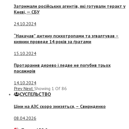
Затримали російських агентів, які готували теракт у
Києві, — СБУ
24.10.2024
“Накачав” дитину психотропами та згвалтував –
киянин проведе 14 років за ґратами
15.10.2024
Протаранив дерево і ледве не погубив трьох
пасажирів
14.10.2024
Prev
Next
Showing
1
Of
86
СУСПIЛЬСТВО
Ціни на АЗС скоро знизяться, –
Свириденко
08.04.2026