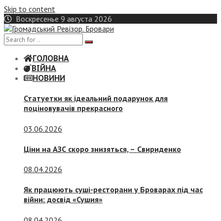
Skip to content
Воскресенье 9 августа 2026
ГОЛОВНА
ВІЙНА
НОВИНИ
Статуетки як ідеальний подарунок для
поціновувачів прекрасного
03.06.2026
Ціни на АЗС скоро знизяться, –
Свириденко
08.04.2026
Як працюють суші-ресторани у Броварах під час
війни: досвід «Сушия»
08.04.2026