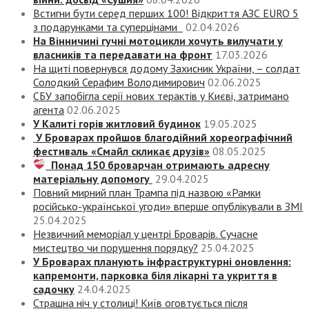
Встигни бути серед перших 100! Відкриття АЗС EURO 5
з подарунками та суперцінами
02.04.2026
На Вінничині гучні мотоцикли хочуть вилучати у
власників та передавати на фронт
17.03.2026
На щиті повернувся додому Захисник України, – солдат
Солодкий Серафим Володимирович
02.06.2025
СБУ запобігла серії нових терактів у Києві, затримано
агента
02.06.2025
У Калиті горів житловий будинок
19.05.2025
У Броварах пройшов благодійний хореографічний
фестиваль «Смайл скликає друзів»
08.05.2025
Понад 150 броварчан отримають адресну
матеріальну допомогу
29.04.2025
Повний мирний план Трампа під назвою «‎Рамки
російсько-української угоди» вперше опублікували в ЗМІ
25.04.2025
Незвичний меморіал у центрі Броварів. Сучасне
мистецтво чи порушення порядку?
25.04.2025
У Броварах планують інфраструктурні оновлення:
капремонти, парковка біля лікарні та укриття в
садочку
24.04.2025
Страшна ніч у столиці! Київ оговтується після